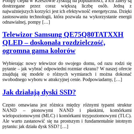
Pompy ciepła w Rzeszowie zyskują na popularności, a ich zalety są
dostrzegane przez coraz większą liczbę osób. Jedną z
najważniejszych korzyści jest ich efektywność energetyczna. Dzięki
zastosowaniu technologii, która pozwala na wykorzystanie energii
odnawialnej, pompy […]
Telewizor Samsung QE75Q80TATXXH
QLED – doskonała rozdzielczość,
ogromna gama kolorów
Wybierając nowy telewizor do swojego domu, od razu rodzi się
pytanie – jak wybrać odpowiedni rozmiar ekranu? W naszej ofercie
znajdują się modele o różnych wymiarach i można dokonać
swobodnego wyboru w atrakcyjnej cenie. Podpowiadamy, […]
Jak działają dyski SSD?
Często omawiana jest różnica między różnymi typami struktur
NAND – pionowymi NAND i płaskimi, komórkami
wielopoziomowymi (MLC) i komórkami trzypoziomowymi (TLC).
Ale warto zastanowić się na prostszym i fundamentalnie istotnym
pytaniu: jak działa dysk SSD? […]