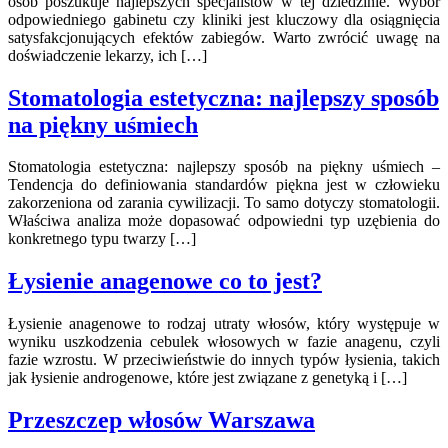
osób poszukuje najlepszych specjalistów w tej dziedzinie. Wybór
odpowiedniego gabinetu czy kliniki jest kluczowy dla osiągnięcia
satysfakcjonujących efektów zabiegów. Warto zwrócić uwagę na
doświadczenie lekarzy, ich […]
Stomatologia estetyczna: najlepszy sposób
na piękny uśmiech
Stomatologia estetyczna: najlepszy sposób na piękny uśmiech –
Tendencja do definiowania standardów piękna jest w człowieku
zakorzeniona od zarania cywilizacji. To samo dotyczy stomatologii.
Właściwa analiza może dopasować odpowiedni typ uzębienia do
konkretnego typu twarzy […]
Łysienie anagenowe co to jest?
Łysienie anagenowe to rodzaj utraty włosów, który występuje w
wyniku uszkodzenia cebulek włosowych w fazie anagenu, czyli
fazie wzrostu. W przeciwieństwie do innych typów łysienia, takich
jak łysienie androgenowe, które jest związane z genetyką i […]
Przeszczep włosów Warszawa