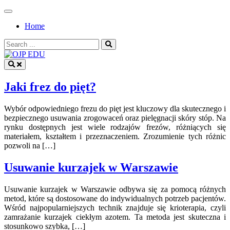
Skip
to
Home
content
Search
for:
OJP EDU
Jaki frez do pięt?
Wybór odpowiedniego frezu do pięt jest kluczowy dla skutecznego i
bezpiecznego usuwania zrogowaceń oraz pielęgnacji skóry stóp. Na
rynku dostępnych jest wiele rodzajów frezów, różniących się
materiałem, kształtem i przeznaczeniem. Zrozumienie tych różnic
pozwoli na […]
Usuwanie kurzajek w Warszawie
Usuwanie kurzajek w Warszawie odbywa się za pomocą różnych
metod, które są dostosowane do indywidualnych potrzeb pacjentów.
Wśród najpopularniejszych technik znajduje się krioterapia, czyli
zamrażanie kurzajek ciekłym azotem. Ta metoda jest skuteczna i
stosunkowo szybka, […]