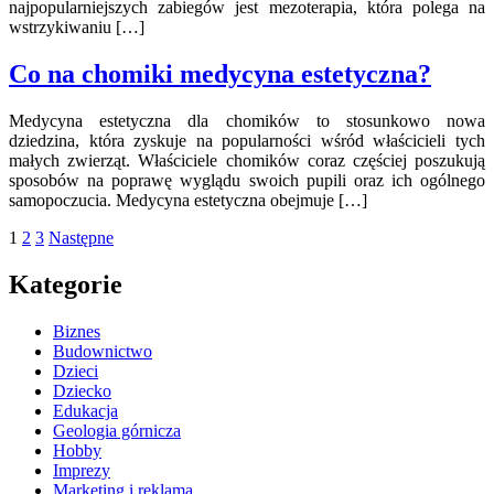
najpopularniejszych zabiegów jest mezoterapia, która polega na
wstrzykiwaniu […]
Co na chomiki medycyna estetyczna?
Medycyna estetyczna dla chomików to stosunkowo nowa
dziedzina, która zyskuje na popularności wśród właścicieli tych
małych zwierząt. Właściciele chomików coraz częściej poszukują
sposobów na poprawę wyglądu swoich pupili oraz ich ogólnego
samopoczucia. Medycyna estetyczna obejmuje […]
Stronicowanie
1
2
3
Następne
wpisów
Kategorie
Biznes
Budownictwo
Dzieci
Dziecko
Edukacja
Geologia górnicza
Hobby
Imprezy
Marketing i reklama