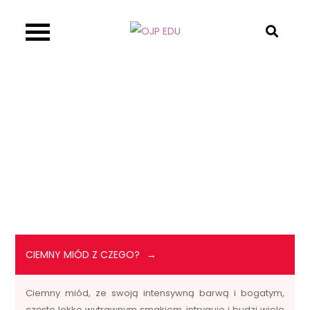
Skip
to
OJP EDU
content
CIEMNY MIÓD Z CZEGO?
Ciemny miód, ze swoją intensywną barwą i bogatym,
często lekko wytrawnym smakiem, intryguje i budzi wiele