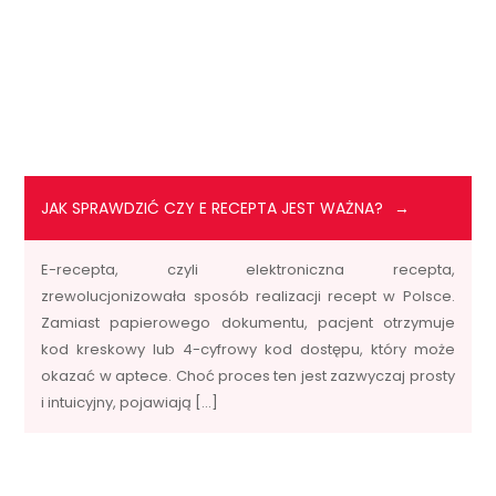
JAK SPRAWDZIĆ CZY E RECEPTA JEST WAŻNA?
E-recepta, czyli elektroniczna recepta,
zrewolucjonizowała sposób realizacji recept w Polsce.
Zamiast papierowego dokumentu, pacjent otrzymuje
kod kreskowy lub 4-cyfrowy kod dostępu, który może
okazać w aptece. Choć proces ten jest zazwyczaj prosty
i intuicyjny, pojawiają […]