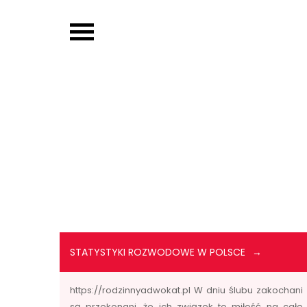
Skip
to
OJP EDU
content
STATYSTYKI ROZWODOWE W POLSCE
https://rodzinnyadwokat.pl W dniu ślubu zakochani
są przekonani, że ich związek to miłość na całe