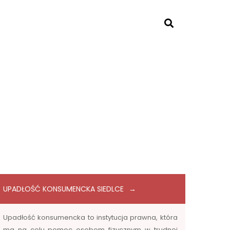
UPADŁOŚĆ KONSUMENCKA SIEDLCE
Upadłość konsumencka to instytucja prawna, która
ma na celu pomoc osobom fizycznym w trudnej