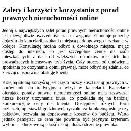
Zalety i korzyści z korzystania z porad
prawnych nieruchomości online
Jedną z największych zalet porad prawnych nieruchomości online
jest niewątpliwie oszczędność czasu i wygoda. Eliminuje potrzebę
dojazdu do kancelarii, szukania miejsca parkingowego i czekania w
kolejce. Konsultację można odbyć z dowolnego miejsca, mając
dostęp do internetu, co jest szczególnie cenne dla osób
mieszkających z dala od większych ośrodków miejskich lub
prowadzących intensywny tryb życia. Cały proces, od umówienia
spotkania po otrzymanie opinii prawnej, może odbyć się zdalnie, co
znacząco usprawnia obsługę klienta.
Kolejną istotną korzyścią jest często niższy koszt usług prawnych w
porównaniu do tradycyjnych wizyt w kancelarii. Kancelarie
oferujące porady prawne nieruchomości online mają zazwyczaj
niższe koszty utrzymania biura, co przekłada się na bardziej
konkurencyjne ceny dla klienta. Dostępność różnych form
rozliczeń, np. stawki godzinowej, ryczałtu za konkretną usługę czy
pakietów, pozwala na dopasowanie kosztów do budżetu. Warto
jednak pamiętać, że cena nie powinna być jedynym kryterium
wyboru – kluczowe są jakość usług i doświadczenie prawnika.