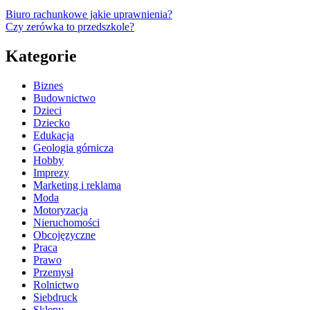
Biuro rachunkowe jakie uprawnienia?
Czy zerówka to przedszkole?
Kategorie
Biznes
Budownictwo
Dzieci
Dziecko
Edukacja
Geologia górnicza
Hobby
Imprezy
Marketing i reklama
Moda
Motoryzacja
Nieruchomości
Obcojęzyczne
Praca
Prawo
Przemysł
Rolnictwo
Siebdruck
Sklepy