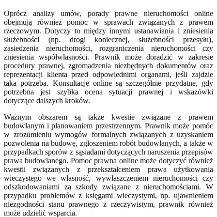
Oprócz analizy umów, porady prawne nieruchomości online
obejmują również pomoc w sprawach związanych z prawem
rzeczowym. Dotyczy to między innymi ustanawiania i zniesienia
służebności (np. drogi koniecznej, służebności przesyłu),
zasiedzenia nieruchomości, rozgraniczenia nieruchomości czy
zniesienia współwłasności. Prawnik może doradzić w zakresie
procedury prawnej, zgromadzenia niezbędnych dokumentów oraz
reprezentacji klienta przed odpowiednimi organami, jeśli zajdzie
taka potrzeba. Konsultacje online są szczególnie przydatne, gdy
potrzebna jest szybka ocena sytuacji prawnej i wskazówki
dotyczące dalszych kroków.
Ważnym obszarem są także kwestie związane z prawem
budowlanym i planowaniem przestrzennym. Prawnik może pomóc
w zrozumieniu wymogów formalnych związanych z uzyskaniem
pozwolenia na budowę, zgłoszeniem robót budowlanych, a także w
przypadkach sporów z sąsiadami dotyczących naruszenia przepisów
prawa budowlanego. Pomoc prawna online może dotyczyć również
kwestii związanych z przekształceniem prawa użytkowania
wieczystego we własność, wywłaszczeniem nieruchomości czy
odszkodowaniami za szkody związane z nieruchomościami. W
przypadku problemów z księgami wieczystymi, np. ujawnieniem
niezgodności stanu prawnego z rzeczywistym, prawnik również
może udzielić wsparcia.