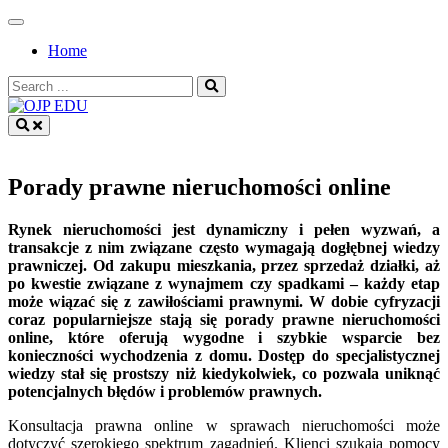
Skip
to
Home
content
Search
for:
OJP EDU
Porady prawne nieruchomości online
Rynek nieruchomości jest dynamiczny i pełen wyzwań, a
transakcje z nim związane często wymagają dogłębnej wiedzy
prawniczej. Od zakupu mieszkania, przez sprzedaż działki, aż
po kwestie związane z wynajmem czy spadkami – każdy etap
może wiązać się z zawiłościami prawnymi. W dobie cyfryzacji
coraz popularniejsze stają się porady prawne nieruchomości
online, które oferują wygodne i szybkie wsparcie bez
konieczności wychodzenia z domu. Dostęp do specjalistycznej
wiedzy stał się prostszy niż kiedykolwiek, co pozwala uniknąć
potencjalnych błędów i problemów prawnych.
Konsultacja prawna online w sprawach nieruchomości może
dotyczyć szerokiego spektrum zagadnień. Klienci szukają pomocy