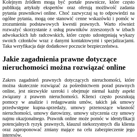
Kolejnym źródłem mogą być portale prawnicze, które często
publikują artykuły ekspertów oraz oferują możliwość zadania
pytania prawnikowi online. Choć zazwyczaj są to odpowiedzi na
ogólne pytania, mogą one stanowić cenne wskazówki i pomóc w
zrozumieniu podstawowych kwestii prawnych. Warto również
rozważyć skorzystanie z usług prawników zrzeszonych w izbach
adwokackich lub radcowskich, które często udostępniają wykazy
swoich członków wraz z danymi kontaktowymi i specjalizacjami.
Taka weryfikacja daje dodatkowe poczucie bezpieczeństwa.
Jakie zagadnienia prawne dotyczące
nieruchomości można rozwiązać online
Zakres zagadnień prawnych dotyczących nieruchomości, które
można skutecznie rozwiązać za pośrednictwem porad prawnych
online, jest niezwykle szeroki i obejmuje niemal każdy aspekt
związany z prawem nieruchomości. Klienci często poszukują
pomocy w analizie i redagowaniu umów, takich jak umowy
przedwstępne kupna-sprzedaży, umowy przenoszące własność
nieruchomości, umowy darowizny, umowy użyczenia czy umowy
najmu okazjonalnego. Prawnik online może pomóc w identyfikacji
potencjalnych ryzyk prawnych, klauzul niekorzystnych dla klienta
oraz zaproponować zmiany mające na celu zabezpieczenie jego
interesów.