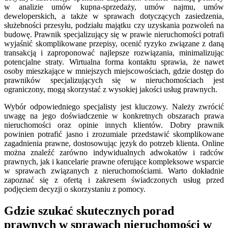
w analizie umów kupna-sprzedaży, umów najmu, umów
deweloperskich, a także w sprawach dotyczących zasiedzenia,
służebności przesyłu, podziału majątku czy uzyskania pozwoleń na
budowę. Prawnik specjalizujący się w prawie nieruchomości potrafi
wyjaśnić skomplikowane przepisy, ocenić ryzyko związane z daną
transakcją i zaproponować najlepsze rozwiązania, minimalizując
potencjalne straty. Wirtualna forma kontaktu sprawia, że nawet
osoby mieszkające w mniejszych miejscowościach, gdzie dostęp do
prawników specjalizujących się w nieruchomościach jest
ograniczony, mogą skorzystać z wysokiej jakości usług prawnych.
Wybór odpowiedniego specjalisty jest kluczowy. Należy zwrócić
uwagę na jego doświadczenie w konkretnych obszarach prawa
nieruchomości oraz opinie innych klientów. Dobry prawnik
powinien potrafić jasno i zrozumiale przedstawić skomplikowane
zagadnienia prawne, dostosowując język do potrzeb klienta. Online
można znaleźć zarówno indywidualnych adwokatów i radców
prawnych, jak i kancelarie prawne oferujące kompleksowe wsparcie
w sprawach związanych z nieruchomościami. Warto dokładnie
zapoznać się z ofertą i zakresem świadczonych usług przed
podjęciem decyzji o skorzystaniu z pomocy.
Gdzie szukać skutecznych porad
prawnych w sprawach nieruchomości w