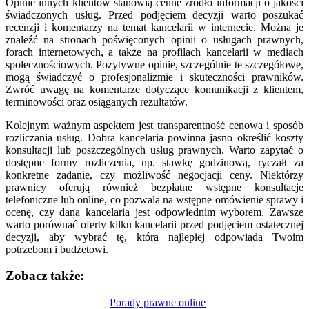
Opinie innych klientów stanowią cenne źródło informacji o jakości
świadczonych usług. Przed podjęciem decyzji warto poszukać
recenzji i komentarzy na temat kancelarii w internecie. Można je
znaleźć na stronach poświęconych opinii o usługach prawnych,
forach internetowych, a także na profilach kancelarii w mediach
społecznościowych. Pozytywne opinie, szczególnie te szczegółowe,
mogą świadczyć o profesjonalizmie i skuteczności prawników.
Zwróć uwagę na komentarze dotyczące komunikacji z klientem,
terminowości oraz osiąganych rezultatów.
Kolejnym ważnym aspektem jest transparentność cenowa i sposób
rozliczania usług. Dobra kancelaria powinna jasno określić koszty
konsultacji lub poszczególnych usług prawnych. Warto zapytać o
dostępne formy rozliczenia, np. stawkę godzinową, ryczałt za
konkretne zadanie, czy możliwość negocjacji ceny. Niektórzy
prawnicy oferują również bezpłatne wstępne konsultacje
telefoniczne lub online, co pozwala na wstępne omówienie sprawy i
ocenę, czy dana kancelaria jest odpowiednim wyborem. Zawsze
warto porównać oferty kilku kancelarii przed podjęciem ostatecznej
decyzji, aby wybrać tę, która najlepiej odpowiada Twoim
potrzebom i budżetowi.
Zobacz także:
Nawigacja
Porady prawne online