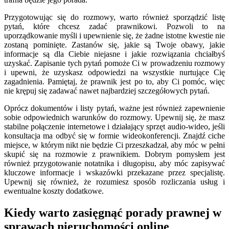
Przygotowując się do rozmowy, warto również sporządzić listę
pytań, które chcesz zadać prawnikowi. Pozwoli to na
uporządkowanie myśli i upewnienie się, że żadne istotne kwestie nie
zostaną pominięte. Zastanów się, jakie są Twoje obawy, jakie
informacje są dla Ciebie niejasne i jakie rozwiązania chciałbyś
uzyskać. Zapisanie tych pytań pomoże Ci w prowadzeniu rozmowy
i upewni, że uzyskasz odpowiedzi na wszystkie nurtujące Cię
zagadnienia. Pamiętaj, że prawnik jest po to, aby Ci pomóc, więc
nie krępuj się zadawać nawet najbardziej szczegółowych pytań.
Oprócz dokumentów i listy pytań, ważne jest również zapewnienie
sobie odpowiednich warunków do rozmowy. Upewnij się, że masz
stabilne połączenie internetowe i działający sprzęt audio-wideo, jeśli
konsultacja ma odbyć się w formie wideokonferencji. Znajdź ciche
miejsce, w którym nikt nie będzie Ci przeszkadzał, aby móc w pełni
skupić się na rozmowie z prawnikiem. Dobrym pomysłem jest
również przygotowanie notatnika i długopisu, aby móc zapisywać
kluczowe informacje i wskazówki przekazane przez specjalistę.
Upewnij się również, że rozumiesz sposób rozliczania usług i
ewentualne koszty dodatkowe.
Kiedy warto zasięgnąć porady prawnej w
sprawach nieruchomości online