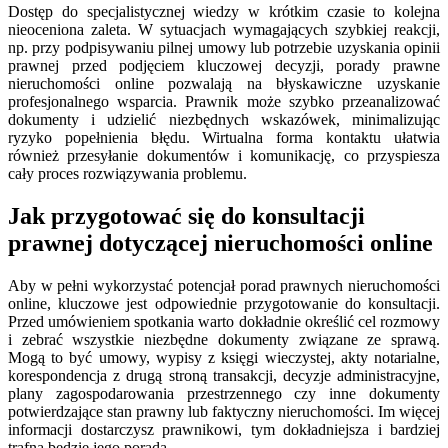
Dostęp do specjalistycznej wiedzy w krótkim czasie to kolejna
nieoceniona zaleta. W sytuacjach wymagających szybkiej reakcji,
np. przy podpisywaniu pilnej umowy lub potrzebie uzyskania opinii
prawnej przed podjęciem kluczowej decyzji, porady prawne
nieruchomości online pozwalają na błyskawiczne uzyskanie
profesjonalnego wsparcia. Prawnik może szybko przeanalizować
dokumenty i udzielić niezbędnych wskazówek, minimalizując
ryzyko popełnienia błędu. Wirtualna forma kontaktu ułatwia
również przesyłanie dokumentów i komunikację, co przyspiesza
cały proces rozwiązywania problemu.
Jak przygotować się do konsultacji
prawnej dotyczącej nieruchomości online
Aby w pełni wykorzystać potencjał porad prawnych nieruchomości
online, kluczowe jest odpowiednie przygotowanie do konsultacji.
Przed umówieniem spotkania warto dokładnie określić cel rozmowy
i zebrać wszystkie niezbędne dokumenty związane ze sprawą.
Mogą to być umowy, wypisy z księgi wieczystej, akty notarialne,
korespondencja z drugą stroną transakcji, decyzje administracyjne,
plany zagospodarowania przestrzennego czy inne dokumenty
potwierdzające stan prawny lub faktyczny nieruchomości. Im więcej
informacji dostarczysz prawnikowi, tym dokładniejsza i bardziej
trafna będzie jego porada.