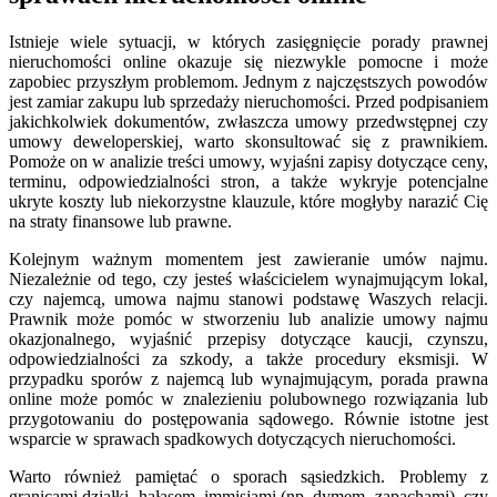
Istnieje wiele sytuacji, w których zasięgnięcie porady prawnej
nieruchomości online okazuje się niezwykle pomocne i może
zapobiec przyszłym problemom. Jednym z najczęstszych powodów
jest zamiar zakupu lub sprzedaży nieruchomości. Przed podpisaniem
jakichkolwiek dokumentów, zwłaszcza umowy przedwstępnej czy
umowy deweloperskiej, warto skonsultować się z prawnikiem.
Pomoże on w analizie treści umowy, wyjaśni zapisy dotyczące ceny,
terminu, odpowiedzialności stron, a także wykryje potencjalne
ukryte koszty lub niekorzystne klauzule, które mogłyby narazić Cię
na straty finansowe lub prawne.
Kolejnym ważnym momentem jest zawieranie umów najmu.
Niezależnie od tego, czy jesteś właścicielem wynajmującym lokal,
czy najemcą, umowa najmu stanowi podstawę Waszych relacji.
Prawnik może pomóc w stworzeniu lub analizie umowy najmu
okazjonalnego, wyjaśnić przepisy dotyczące kaucji, czynszu,
odpowiedzialności za szkody, a także procedury eksmisji. W
przypadku sporów z najemcą lub wynajmującym, porada prawna
online może pomóc w znalezieniu polubownego rozwiązania lub
przygotowaniu do postępowania sądowego. Równie istotne jest
wsparcie w sprawach spadkowych dotyczących nieruchomości.
Warto również pamiętać o sporach sąsiedzkich. Problemy z
granicami działki, hałasem, immisjami (np. dymem, zapachami), czy