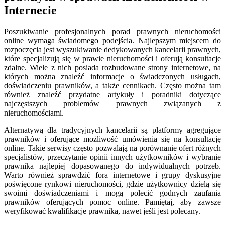
Internecie
Poszukiwanie profesjonalnych porad prawnych nieruchomości
online wymaga świadomego podejścia. Najlepszym miejscem do
rozpoczęcia jest wyszukiwanie dedykowanych kancelarii prawnych,
które specjalizują się w prawie nieruchomości i oferują konsultacje
zdalne. Wiele z nich posiada rozbudowane strony internetowe, na
których można znaleźć informacje o świadczonych usługach,
doświadczeniu prawników, a także cennikach. Często można tam
również znaleźć przydatne artykuły i poradniki dotyczące
najczęstszych problemów prawnych związanych z
nieruchomościami.
Alternatywą dla tradycyjnych kancelarii są platformy agregujące
prawników i oferujące możliwość umówienia się na konsultację
online. Takie serwisy często pozwalają na porównanie ofert różnych
specjalistów, przeczytanie opinii innych użytkowników i wybranie
prawnika najlepiej dopasowanego do indywidualnych potrzeb.
Warto również sprawdzić fora internetowe i grupy dyskusyjne
poświęcone rynkowi nieruchomości, gdzie użytkownicy dzielą się
swoimi doświadczeniami i mogą polecić godnych zaufania
prawników oferujących pomoc online. Pamiętaj, aby zawsze
weryfikować kwalifikacje prawnika, nawet jeśli jest polecany.