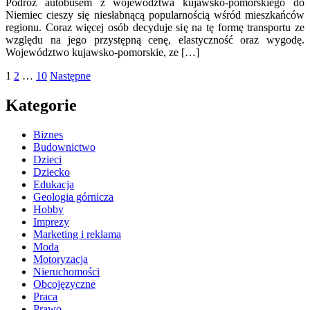
Podróż autobusem z województwa kujawsko-pomorskiego do
Niemiec cieszy się niesłabnącą popularnością wśród mieszkańców
regionu. Coraz więcej osób decyduje się na tę formę transportu ze
względu na jego przystępną cenę, elastyczność oraz wygodę.
Województwo kujawsko-pomorskie, ze […]
Stronicowanie
1
2
…
10
Następne
wpisów
Kategorie
Biznes
Budownictwo
Dzieci
Dziecko
Edukacja
Geologia górnicza
Hobby
Imprezy
Marketing i reklama
Moda
Motoryzacja
Nieruchomości
Obcojęzyczne
Praca
Prawo