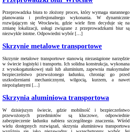
Przeprowadzka biura to złożony proces, który wymaga starannego
planowania i profesjonalnego wykonania. W dynamicznie
rozwijającym się Wrocławiu, gdzie wiele firm decyduje się na
zmianę lokalizacji, usługi związane z przeprowadzkami biur są
niezwykle istotne. Odpowiedni wybór […]
Skrzynie metalowe transportowe
Skrzynie metalowe transportowe stanowią niezastąpione narzędzie
w świecie logistyki i transportu. Ich solidna konstrukcja, wykonana
z wysokogatunkowej stali lub aluminium, zapewnia maksymalne
bezpieczeństwo przewożonego ładunku, chroniąc go przed
uszkodzeniami mechanicznymi, wilgocią, kurzem, a nawet
niepożądanymi […]
Skrzynia aluminiowa transportowa
W dzisiejszym świecie, gdzie mobilność i bezpieczeństwo
przewożonych przedmiotów są kluczowe, odpowiednie
zabezpieczenie ładunku nabiera szczególnego znaczenia. Wśród
wielu dostępnych rozwiązań, skrzynia aluminiowa transportowa
wyróżnia się jako niezawodny i wszechstronny wybór. Jej