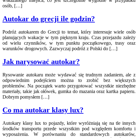
wskazanego miejsca, co jest szczególnie wygodne w przypadku
osób, […]
Autokar do grecji ile godzin?
Podróż autokarem do Grecji to temat, który interesuje wiele osób
planujących wakacje w tym pięknym kraju. Czas przejazdu zależy
od wielu czynników, w tym punktu początkowego, trasy oraz
warunków drogowych. Zazwyczaj podróż z Polski do […]
Jak narysować autokar?
Rysowanie autokaru może wydawać się trudnym zadaniem, ale z
odpowiednim podejściem można to zrobić bez większych
problemów. Na początek warto przygotować wszystkie niezbędne
materiały, takie jak ołówek, gumka do mazania oraz kartka papieru.
Dobrym pomysłem […]
Co ma autokar klasy lux?
Autokary klasy lux to pojazdy, które wyróżniają się na tle innych
środków transportu przede wszystkim pod względem komfortu i
wyposażenia. W porównaniu do standardowych autokarów,