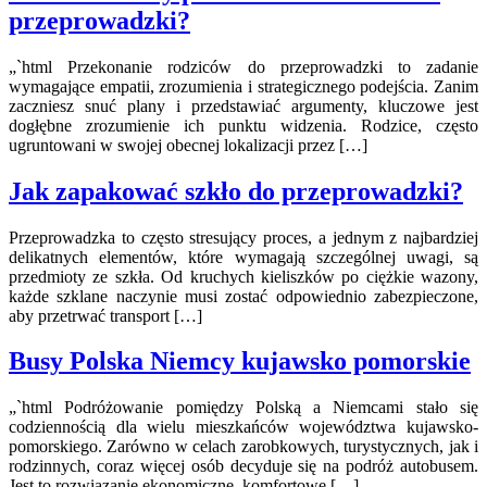
przeprowadzki?
„`html Przekonanie rodziców do przeprowadzki to zadanie
wymagające empatii, zrozumienia i strategicznego podejścia. Zanim
zaczniesz snuć plany i przedstawiać argumenty, kluczowe jest
dogłębne zrozumienie ich punktu widzenia. Rodzice, często
ugruntowani w swojej obecnej lokalizacji przez […]
Jak zapakować szkło do przeprowadzki?
Przeprowadzka to często stresujący proces, a jednym z najbardziej
delikatnych elementów, które wymagają szczególnej uwagi, są
przedmioty ze szkła. Od kruchych kieliszków po ciężkie wazony,
każde szklane naczynie musi zostać odpowiednio zabezpieczone,
aby przetrwać transport […]
Busy Polska Niemcy kujawsko pomorskie
„`html Podróżowanie pomiędzy Polską a Niemcami stało się
codziennością dla wielu mieszkańców województwa kujawsko-
pomorskiego. Zarówno w celach zarobkowych, turystycznych, jak i
rodzinnych, coraz więcej osób decyduje się na podróż autobusem.
Jest to rozwiązanie ekonomiczne, komfortowe […]