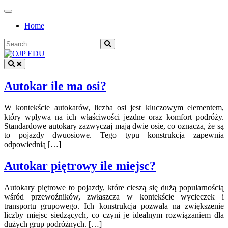
Skip
to
Home
content
Search
for:
OJP EDU
Autokar ile ma osi?
W kontekście autokarów, liczba osi jest kluczowym elementem,
który wpływa na ich właściwości jezdne oraz komfort podróży.
Standardowe autokary zazwyczaj mają dwie osie, co oznacza, że są
to pojazdy dwuosiowe. Tego typu konstrukcja zapewnia
odpowiednią […]
Autokar piętrowy ile miejsc?
Autokary piętrowe to pojazdy, które cieszą się dużą popularnością
wśród przewoźników, zwłaszcza w kontekście wycieczek i
transportu grupowego. Ich konstrukcja pozwala na zwiększenie
liczby miejsc siedzących, co czyni je idealnym rozwiązaniem dla
dużych grup podróżnych. […]