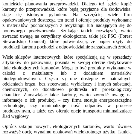
kontekście planowania przeprowadzki. Dlatego też, gdzie kupić
kartony do przeprowadzki, które będą przyjazne dla środowiska,
staje się istotnym pytaniem. Na szczęście, wiele firm
opakowaniowych dostrzega ten trend i oferuje produkty wykonane
z materiałów pochodzących z recyklingu lub nadających się do
ponownego przetworzenia. Szukając takich rozwiązań, warto
zwracać uwagę na certyfikaty ekologiczne, takie jak FSC (Forest
Stewardship Council), które potwierdzają, że papier użyty do
produkcji kartonu pochodzi z odpowiedzialnie zarządzanych źródeł.
Wiele sklepów internetowych, które specjalizują się w sprzedaży
artykułów do pakowania, posiada w swojej ofercie dedykowane
linie ekologicznych kartonów. Mogą to być produkty wykonane w
całości z makulatury lub z dodatkiem materiałów
biodegradowalnych. Często są one dostępne w naturalnych
odcieniach brązu, bez stosowania wybielaczy i innych substancji
chemicznych, co dodatkowo podkreśla ich proekologiczny
charakter. Zamawiając takie kartony, warto zwrócić uwagę na
informacje o ich produkcji – czy firma stosuje energooszczędne
technologie, czy minimalizuje ilość odpadów w procesie
produkcyjnym, a także czy oferuje opcje transportu minimalizujące
ślad węglowy.
Oprócz zakupu nowych, ekologicznych kartonów, warto również
rozważyć opcję wynajmu opakowań wielokrotnego użytku. Istnieją