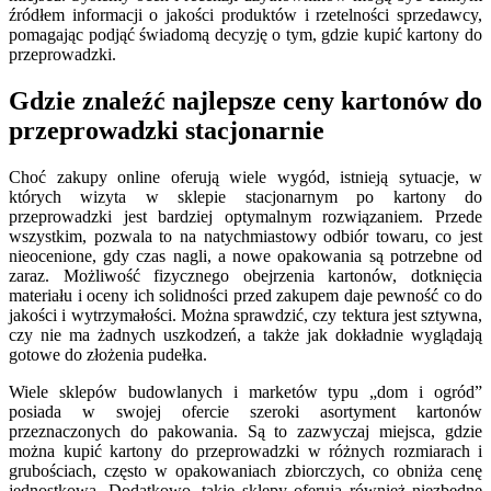
źródłem informacji o jakości produktów i rzetelności sprzedawcy,
pomagając podjąć świadomą decyzję o tym, gdzie kupić kartony do
przeprowadzki.
Gdzie znaleźć najlepsze ceny kartonów do
przeprowadzki stacjonarnie
Choć zakupy online oferują wiele wygód, istnieją sytuacje, w
których wizyta w sklepie stacjonarnym po kartony do
przeprowadzki jest bardziej optymalnym rozwiązaniem. Przede
wszystkim, pozwala to na natychmiastowy odbiór towaru, co jest
nieocenione, gdy czas nagli, a nowe opakowania są potrzebne od
zaraz. Możliwość fizycznego obejrzenia kartonów, dotknięcia
materiału i oceny ich solidności przed zakupem daje pewność co do
jakości i wytrzymałości. Można sprawdzić, czy tektura jest sztywna,
czy nie ma żadnych uszkodzeń, a także jak dokładnie wyglądają
gotowe do złożenia pudełka.
Wiele sklepów budowlanych i marketów typu „dom i ogród”
posiada w swojej ofercie szeroki asortyment kartonów
przeznaczonych do pakowania. Są to zazwyczaj miejsca, gdzie
można kupić kartony do przeprowadzki w różnych rozmiarach i
grubościach, często w opakowaniach zbiorczych, co obniża cenę
jednostkową. Dodatkowo, takie sklepy oferują również niezbędne