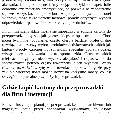
akcesoria, takie jak mocne taśmy klejące, nożyki do tapet, folie
ochronne czy materiały amortyzujące, co pozwala na zaopatrzenie
się we wszystko, co potrzebne w jednym miejscu. Personel
sklepowy może także udzielić fachowej porady dotyczącej wyboru
odpowiednich opakowań do konkretnych przedmiotów.
Innym miejscem, gdzie można się zaopatrzyć w solidne kartony do
przeprowadzki, są specjalistyczne sklepy z opakowaniami. Choć
mogą być mniej popularne, często oferują bardziej profesjonalne
rozwiązania i szerszy wybór produktów dedykowanych, takich jak
kartony o podwyższonej wytrzymałości, specjalne pudła na odzież
wiszącą czy opakowania do transportu szkła. Ceny w takich
miejscach mogą być nieco wyższe, ale jakość i dopasowanie do
specyficznych potrzeb często rekompensują ten wydatek. Warto
również rozważyć wizytę w hurtowniach opakowań, gdzie przy
zakupie większej ilości można liczyć na korzystne rabaty, co jest
szczególnie opłacalne przy dużych przeprowadzkach.
Gdzie kupić kartony do przeprowadzki
dla firm i instytucji
Firmy i instytucje, planujące przeprowadzkę biura, archiwum lub
magazynu, stają przed podobnymi wyzwaniami, co osoby