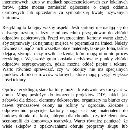
internetowych, grup w mediach społecznościowych czy lokalnych
forów, gdzie można zamieścić ogłoszenie o chęci oddania
darmowych lub sprzedania za symboliczną kwotę używanych
kartonów.
Recykling to kolejny ważny aspekt. Jeśli kartony nie nadają się do
dalszego użytku, należy je odpowiednio przygotować do zbiórki
odpadów papierowych. Przed wyrzuceniem, kartony warto złożyć,
aby zajmowały jak najmniej miejsca w pojemniku na śmieci. Należy
również usunąć z nich wszelkie obce materiały, takie jak folia, taśma
klejąca, styropian czy resztki jedzenia, które mogą utrudnić proces
recyklingu. Większość gmin posiada dedykowane punkty zbiórki
odpadów segregowanych, gdzie można oddać papier i tekturę.
Warto również sprawdzić, czy w okolicy nie ma specjalnych
punktów zbiórki surowców wtórnych, które mogą przyjąć większe
ilości tektury.
Oprócz recyklingu, stare kartony można kreatywnie wykorzystać w
domu. Mogą posłużyć do tworzenia projektów DIY, takich jak
zabawki dla dzieci, elementy dekoracyjne, organizery na biurko czy
nawet tymczasowe osłony na rośliny w ogrodzie. Złożone i
odpowiednio przycięte kartony mogą stać się materiałem do
budowy domku dla kota, labiryntu dla chomika, czy też elementów
scenografii do domowego teatrzyku. Warto również pamiętać, że
wiele sklepów z opakowaniami oferuje programy skupu lub