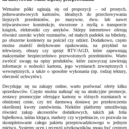
Wirtualne półki uginają się od propozycji – od prostych,
jednowarstwowych kartonów, idealnych do przechowywania
lżejszych przedmiotów, po masywne, dwu- lub nawet
trójwarstwowe konstrukcje, stworzone z myślą o transporcie
książek, elektroniki czy antyków. Sklepy internetowe oferują
również szeroki wybór rozmiarów, od małych pudełek na bibeloty,
po obszerne kontenery na pościel czy odzież. Dodatkowo, często
można znaleźć dedykowane opakowania, na przykład na
telewizory, obrazy czy sprzęt RTV/AGD, które zapewniają
maksymalne bezpieczeństwo przewożonych przedmiotów. Warto
zwrócić uwagę na opisy produktów, które zazwyczaj zawierają
informacje o nośności kartonu, jego wymiarach zewnętrznych i
wewnętrznych, a także o sposobie wykonania (np. rodzaj tektury,
obecność uchwytów).
Decydując się na zakupy online, warto porównać oferty kilku
sprzedawców. Często można natknąć się na atrakcyjne promocje,
zestawy promocyjne oferujące kartony w różnych rozmiarach w
obniżonej cenie, czy też darmową dostawę po przekroczeniu
określonej kwoty zamówienia. Niektóre platformy umożliwiają
również zakup akcesoriów dodatkowych, takich jak folia
bąbelkowa, taśma klejąca, markery czy wypełniacze, co pozwala na
skompletowanie całego pakietu przeprowadzkowego w jednym
miejscu. Systemy ocen i recenzji użytkowników mogą być cennym