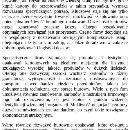
prywatne, ale często na znacznie większą skalę. Dlatego też, gdzie
kupić kartony do przeprowadzki w takim przypadku, wymaga
rozważenia specyficznych potrzeb. Kluczowe staje się nie tylko
cena, ale przede wszystkim trwałość, możliwość sztaplowania oraz
potencjalna możliwość brandingu opakowań. Duże ilości kartonów
mogą generować znaczne koszty, dlatego poszukiwanie
optymalnych rozwiązań jest priorytetem. Często firmy decydują się
na współpracę z dostawcami oferującymi kompleksowe usługi,
obejmujące nie tylko sam zakup, ale także doradztwo w zakresie
doboru opakowań i logistyki dostaw.
Specjalistyczne firmy zajmujące się produkcją i dystrybucją
opakowań kartonowych są idealnym miejscem dla instytucji
szukających wysokiej jakości produktów w dużych ilościach.
Oferują one zazwyczaj szeroki wachlarz kartonów o różnej
gramaturze, wytrzymałości i rozmiarach, dostosowanych do
transportu nawet bardzo ciężkich przedmiotów, takich jak
dokumentacja techniczna czy sprzęt biurowy. Wiele z tych firm
umożliwia również zamówienie kartonów z nadrukiem firmowego
logo lub oznaczeniami, co jest istotne z punktu widzenia
identyfikacji wizualnej i organizacji. Możliwość negocjacji cen przy
dużych zamówieniach jest standardem, co czyni takie rozwiązanie
ekonomicznie atrakcyjnym.
Warto również rozważyć hurtownie opakowań, które obsługują