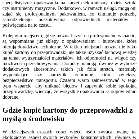
specjalistyczne opakowania na sprzęt elektroniczny, dzieła sztuki
czy instrumenty muzyczne. Dodatkowo, w ramach usługi, mogą oni
zająć się profesjonalnym pakowaniem, co eliminuje potrzebę
samodzielnego poszukiwania odpowiednich materiałów i
poświęcania na to czasu.
Kolejnym miejscem, gdzie można liczyć na profesjonalne wsparcie,
są wspomniane już sklepy z opakowaniami i hurtownie, które
oferują doradztwo techniczne. W takich miejscach można nie tylko
kupić kartony do przeprowadzki, ale także uzyskać fachową wiedzę
na temat wytrzymałości materiałów, ich odporności na wilgoć czy
możliwości przechowywania. Doradcy pomogą również w wyborze
dodatkowych akcesoriów, takich jak folia stretch, materiały
wypełniające czy narożniki ochronne, które zwiększą
bezpieczeństwo transportu. Czasem warto zainwestować w tego
typu wsparcie, aby uniknąć błędów i zapewnić sobie spokojną
przeprowadzkę, wiedząc, że wszystkie opakowania są odpowiednio
dobrane.
Gdzie kupić kartony do przeprowadzki z
myślą o środowisku
W dzisiejszych czasach coraz więcej osób zwraca uwagę na
ekologiczny aspekt swoich wyborów konsumenckich, również w