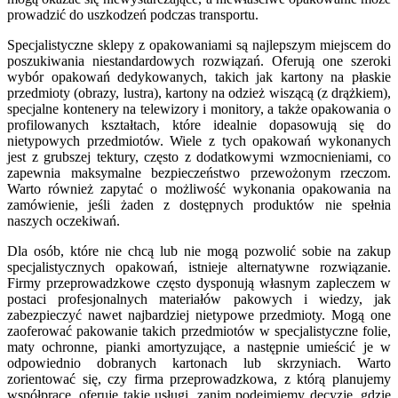
prowadzić do uszkodzeń podczas transportu.
Specjalistyczne sklepy z opakowaniami są najlepszym miejscem do
poszukiwania niestandardowych rozwiązań. Oferują one szeroki
wybór opakowań dedykowanych, takich jak kartony na płaskie
przedmioty (obrazy, lustra), kartony na odzież wiszącą (z drążkiem),
specjalne kontenery na telewizory i monitory, a także opakowania o
profilowanych kształtach, które idealnie dopasowują się do
nietypowych przedmiotów. Wiele z tych opakowań wykonanych
jest z grubszej tektury, często z dodatkowymi wzmocnieniami, co
zapewnia maksymalne bezpieczeństwo przewożonym rzeczom.
Warto również zapytać o możliwość wykonania opakowania na
zamówienie, jeśli żaden z dostępnych produktów nie spełnia
naszych oczekiwań.
Dla osób, które nie chcą lub nie mogą pozwolić sobie na zakup
specjalistycznych opakowań, istnieje alternatywne rozwiązanie.
Firmy przeprowadzkowe często dysponują własnym zapleczem w
postaci profesjonalnych materiałów pakowych i wiedzy, jak
zabezpieczyć nawet najbardziej nietypowe przedmioty. Mogą one
zaoferować pakowanie takich przedmiotów w specjalistyczne folie,
maty ochronne, pianki amortyzujące, a następnie umieścić je w
odpowiednio dobranych kartonach lub skrzyniach. Warto
zorientować się, czy firma przeprowadzkowa, z którą planujemy
współpracę, oferuje takie usługi, zanim podejmiemy decyzję, gdzie