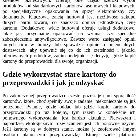
klientów biznesowych. Oferują one często szeroki wybór
produktów, od standardowych kartonów fasonowych i klapowych,
po specjalistyczne opakowania na sprzęt elektroniczny czy
dokumenty. Kluczową zaletą hurtowni jest możliwość zakupu
dużych partii towaru, co znacząco obniża jednostkową cenę
kartonu. Dodatkowo, wiele hurtowni oferuje usługi dodatkowe,
takie jak przycinanie opakowań na wymiar czy specjalne
zabezpieczenia antywilgociowe. Zawsze warto zasięgnąć opinii
innych firm w branży lub sprawdzić opinie o potencjalnych
dostawcach, aby upewnić się co do ich rzetelności i jakości
oferowanych produktów, zanim podejmie się decyzję, gdzie kupić
kartony do przeprowadzki dla swojej organizacji.
Gdzie wykorzystać stare kartony do
przeprowadzki i jak je odzyskać
Po zakończonej przeprowadzce często pozostaje nam spora ilość
kartonów, które, choć spełniły swoje zadanie, niekoniecznie są już
potrzebne. Pytanie, gdzie oddać lub gdzie kupić kartony do
przeprowadzki po raz kolejny, tym razem w kontekście ich
ponownego wykorzystania, jest bardzo aktualne. Pierwszym i
najbardziej ekologicznym rozwiązaniem jest ich ponowne użycie.
Jeśli kartony są w dobrym stanie, można je zaoferować innym
osobom planującym przeprowadzkę. Istnieje wiele platform