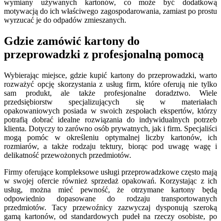
wymiany używanych kartonów, co może być dodatkową
motywacją do ich właściwego zagospodarowania, zamiast po prostu
wyrzucać je do odpadów zmieszanych.
Gdzie zamówić kartony do
przeprowadzki z profesjonalną pomocą
Wybierając miejsce, gdzie kupić kartony do przeprowadzki, warto
rozważyć opcję skorzystania z usług firm, które oferują nie tylko
sam produkt, ale także profesjonalne doradztwo. Wiele
przedsiębiorstw specjalizujących się w materiałach
opakowaniowych posiada w swoich zespołach ekspertów, którzy
potrafią dobrać idealne rozwiązania do indywidualnych potrzeb
klienta. Dotyczy to zarówno osób prywatnych, jak i firm. Specjaliści
mogą pomóc w określeniu optymalnej liczby kartonów, ich
rozmiarów, a także rodzaju tektury, biorąc pod uwagę wagę i
delikatność przewożonych przedmiotów.
Firmy oferujące kompleksowe usługi przeprowadzkowe często mają
w swojej ofercie również sprzedaż opakowań. Korzystając z ich
usług, można mieć pewność, że otrzymane kartony będą
odpowiednio dopasowane do rodzaju transportowanych
przedmiotów. Tacy przewoźnicy zazwyczaj dysponują szeroką
gamą kartonów, od standardowych pudeł na rzeczy osobiste, po