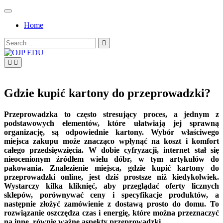
Skip
to
Home
content
Search
for:
OJP EDU
Gdzie kupić kartony do przeprowadzki?
Przeprowadzka to często stresujący proces, a jednym z
podstawowych elementów, które ułatwiają jej sprawną
organizację, są odpowiednie kartony. Wybór właściwego
miejsca zakupu może znacząco wpłynąć na koszt i komfort
całego przedsięwzięcia. W dobie cyfryzacji, internet stał się
nieocenionym źródłem wielu dóbr, w tym artykułów do
pakowania. Znalezienie miejsca, gdzie kupić kartony do
przeprowadzki online, jest dziś prostsze niż kiedykolwiek.
Wystarczy kilka kliknięć, aby przeglądać oferty licznych
sklepów, porównywać ceny i specyfikacje produktów, a
następnie złożyć zamówienie z dostawą prosto do domu. To
rozwiązanie oszczędza czas i energię, które można przeznaczyć
na inne, równie ważne aspekty przeprowadzki.