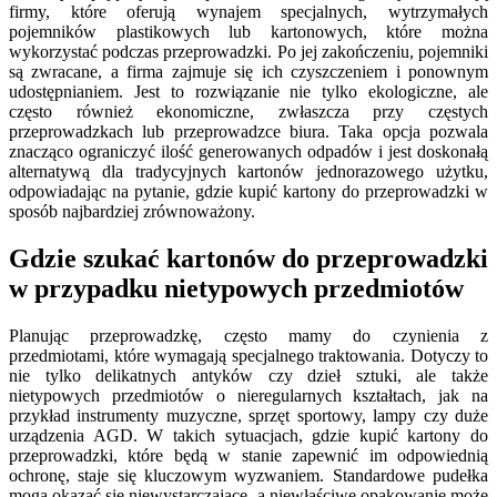
firmy, które oferują wynajem specjalnych, wytrzymałych
pojemników plastikowych lub kartonowych, które można
wykorzystać podczas przeprowadzki. Po jej zakończeniu, pojemniki
są zwracane, a firma zajmuje się ich czyszczeniem i ponownym
udostępnianiem. Jest to rozwiązanie nie tylko ekologiczne, ale
często również ekonomiczne, zwłaszcza przy częstych
przeprowadzkach lub przeprowadzce biura. Taka opcja pozwala
znacząco ograniczyć ilość generowanych odpadów i jest doskonałą
alternatywą dla tradycyjnych kartonów jednorazowego użytku,
odpowiadając na pytanie, gdzie kupić kartony do przeprowadzki w
sposób najbardziej zrównoważony.
Gdzie szukać kartonów do przeprowadzki
w przypadku nietypowych przedmiotów
Planując przeprowadzkę, często mamy do czynienia z
przedmiotami, które wymagają specjalnego traktowania. Dotyczy to
nie tylko delikatnych antyków czy dzieł sztuki, ale także
nietypowych przedmiotów o nieregularnych kształtach, jak na
przykład instrumenty muzyczne, sprzęt sportowy, lampy czy duże
urządzenia AGD. W takich sytuacjach, gdzie kupić kartony do
przeprowadzki, które będą w stanie zapewnić im odpowiednią
ochronę, staje się kluczowym wyzwaniem. Standardowe pudełka
mogą okazać się niewystarczające, a niewłaściwe opakowanie może