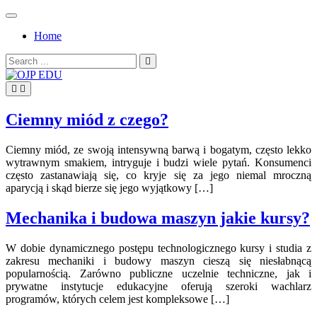
Skip
to
Home
content
Search
for:
OJP EDU
Ciemny miód z czego?
Ciemny miód, ze swoją intensywną barwą i bogatym, często lekko
wytrawnym smakiem, intryguje i budzi wiele pytań. Konsumenci
często zastanawiają się, co kryje się za jego niemal mroczną
aparycją i skąd bierze się jego wyjątkowy […]
Mechanika i budowa maszyn jakie kursy?
W dobie dynamicznego postępu technologicznego kursy i studia z
zakresu mechaniki i budowy maszyn cieszą się niesłabnącą
popularnością. Zarówno publiczne uczelnie techniczne, jak i
prywatne instytucje edukacyjne oferują szeroki wachlarz
programów, których celem jest kompleksowe […]