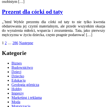
osobistym […]
Prezent dla córki od taty
„`html Wybór prezentu dla córki od taty to nie tylko kwestia
obdarowania jej czymś materialnym, ale przede wszystkim okazja
do wyrażenia miłości, wsparcia i zrozumienia. Tata, jako pierwszy
mężczyzna w życiu dziecka, często pragnie podarować […]
Stronicowanie
1
2
…
286
Następne
wpisów
Kategorie
Biznes
Budownictwo
Dzieci
Dziecko
Edukacja
Geologia górnicza
Hobby
Imprezy
Marketing i reklama
Moda
Motoryzacja