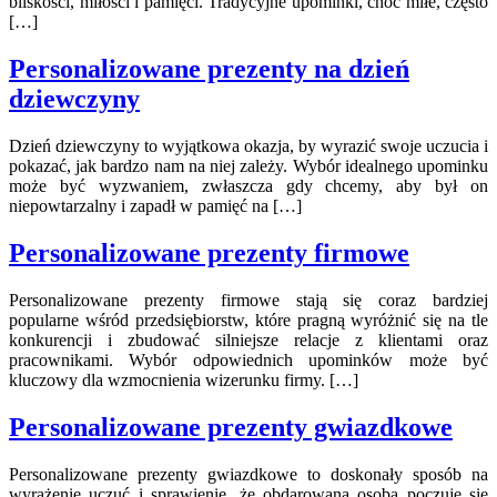
bliskości, miłości i pamięci. Tradycyjne upominki, choć miłe, często
[…]
Personalizowane prezenty na dzień
dziewczyny
Dzień dziewczyny to wyjątkowa okazja, by wyrazić swoje uczucia i
pokazać, jak bardzo nam na niej zależy. Wybór idealnego upominku
może być wyzwaniem, zwłaszcza gdy chcemy, aby był on
niepowtarzalny i zapadł w pamięć na […]
Personalizowane prezenty firmowe
Personalizowane prezenty firmowe stają się coraz bardziej
popularne wśród przedsiębiorstw, które pragną wyróżnić się na tle
konkurencji i zbudować silniejsze relacje z klientami oraz
pracownikami. Wybór odpowiednich upominków może być
kluczowy dla wzmocnienia wizerunku firmy. […]
Personalizowane prezenty gwiazdkowe
Personalizowane prezenty gwiazdkowe to doskonały sposób na
wyrażenie uczuć i sprawienie, że obdarowana osoba poczuje się