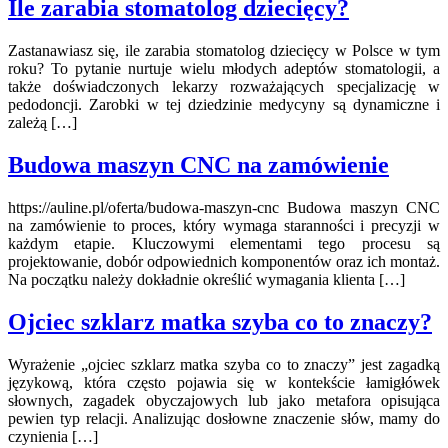
Ile zarabia stomatolog dziecięcy?
Zastanawiasz się, ile zarabia stomatolog dziecięcy w Polsce w tym
roku? To pytanie nurtuje wielu młodych adeptów stomatologii, a
także doświadczonych lekarzy rozważających specjalizację w
pedodoncji. Zarobki w tej dziedzinie medycyny są dynamiczne i
zależą […]
Budowa maszyn CNC na zamówienie
https://auline.pl/oferta/budowa-maszyn-cnc Budowa maszyn CNC
na zamówienie to proces, który wymaga staranności i precyzji w
każdym etapie. Kluczowymi elementami tego procesu są
projektowanie, dobór odpowiednich komponentów oraz ich montaż.
Na początku należy dokładnie określić wymagania klienta […]
Ojciec szklarz matka szyba co to znaczy?
Wyrażenie „ojciec szklarz matka szyba co to znaczy” jest zagadką
językową, która często pojawia się w kontekście łamigłówek
słownych, zagadek obyczajowych lub jako metafora opisująca
pewien typ relacji. Analizując dosłowne znaczenie słów, mamy do
czynienia […]