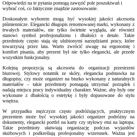
Odpowiedzi na te pytania pomogą zawęzić pole poszukiwań i
wybrać coś, co faktycznie znajdzie zastosowanie.
Doskonałym wyborem mogą być wysokiej jakości akcesoria
piśmiennicze. Elegancki długopis renomowanej marki, wykonany z
trwałych materiałów, nie tylko świetnie wygląda, ale również
stanowi symbol profesjonalizmu i dbałości o detale. Takie
przedmioty często stają się ulubionymi narzędziami pracy, które
towarzyszą przez lata. Warto zwrócić uwagę na ergonomię i
komfort pisania, aby prezent był nie tylko elegancki, ale przede
wszystkim funkcjonalny.
Kolejną propozycją są akcesoria do organizacji przestrzeni
biurowej. Stylowy notatnik ze skóry, elegancka podstawka na
długopisy, czy może organizer na biurko wykonany z naturalnych
materiałów – takie przedmioty pomagają utrzymać porządek i
nadają miejscu pracy indywidualny charakter. Ważne, aby były one
wykonane z dbałością o estetykę i były dopasowane do stylu
wnętrza.
W przypadku mężczyzn często podróżujących, praktycznym
prezentem może być wysokiej jakości organizer podróżny na
dokumenty, elegancki portfel na karty czy stylowy etui na laptopa.
Takie przedmioty ułatwiają organizację podczas wyjazdów
służbowych i podkreślają profesjonalny wizerunek. Ważna jest