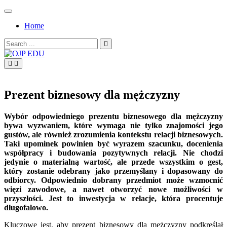
Skip
to
Home
content
Search
for:
OJP EDU
Prezent biznesowy dla mężczyzny
Wybór odpowiedniego prezentu biznesowego dla mężczyzny
bywa wyzwaniem, które wymaga nie tylko znajomości jego
gustów, ale również zrozumienia kontekstu relacji biznesowych.
Taki upominek powinien być wyrazem szacunku, docenienia
współpracy i budowania pozytywnych relacji. Nie chodzi
jedynie o materialną wartość, ale przede wszystkim o gest,
który zostanie odebrany jako przemyślany i dopasowany do
odbiorcy. Odpowiednio dobrany przedmiot może wzmocnić
więzi zawodowe, a nawet otworzyć nowe możliwości w
przyszłości. Jest to inwestycja w relacje, która procentuje
długofalowo.
Kluczowe jest, aby prezent biznesowy dla mężczyzny podkreślał