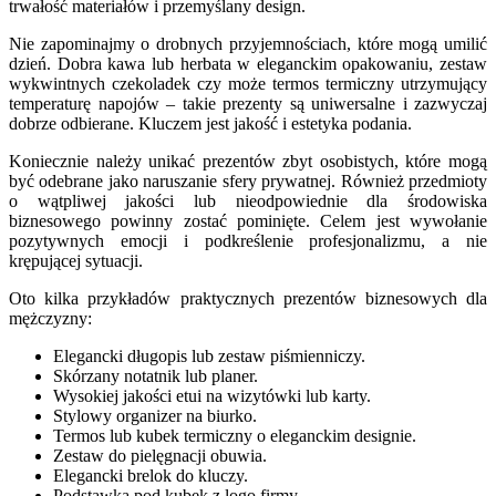
trwałość materiałów i przemyślany design.
Nie zapominajmy o drobnych przyjemnościach, które mogą umilić
dzień. Dobra kawa lub herbata w eleganckim opakowaniu, zestaw
wykwintnych czekoladek czy może termos termiczny utrzymujący
temperaturę napojów – takie prezenty są uniwersalne i zazwyczaj
dobrze odbierane. Kluczem jest jakość i estetyka podania.
Koniecznie należy unikać prezentów zbyt osobistych, które mogą
być odebrane jako naruszanie sfery prywatnej. Również przedmioty
o wątpliwej jakości lub nieodpowiednie dla środowiska
biznesowego powinny zostać pominięte. Celem jest wywołanie
pozytywnych emocji i podkreślenie profesjonalizmu, a nie
krępującej sytuacji.
Oto kilka przykładów praktycznych prezentów biznesowych dla
mężczyzny:
Elegancki długopis lub zestaw piśmienniczy.
Skórzany notatnik lub planer.
Wysokiej jakości etui na wizytówki lub karty.
Stylowy organizer na biurko.
Termos lub kubek termiczny o eleganckim designie.
Zestaw do pielęgnacji obuwia.
Elegancki brelok do kluczy.
Podstawka pod kubek z logo firmy.