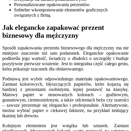
Personalizowane opakowania prezentów.
Subtelne wkomponowanie elementów graficznych
związanych z firmą.
Jak elegancko zapakować prezent
biznesowy dla mężczyzny
Sposób zapakowania prezentu biznesowego dla mężczyzny ma nie
mniejsze znaczenie niż sam podarunek. Eleganckie opakowanie
podkreśla jego wartość, świadczy o dbałości o szczegóły i buduje
pozytywne pierwsze wrażenie. Jest to integralna część całego gestu,
która pokazuje szacunek dla obdarowanego.
Podstawą jest wybór odpowiedniego materiału opakowaniowego.
Zamiast kolorowych, błyszczących papierów, które kojarzą się
bardziej z prezentami osobistymi, lepiej postawić na klasykę.
Matowy papier w stonowanych kolorach – grafitowym,
granatowym, ciemnozielonym, a także odcieniach beżu czy szarości
– zawsze prezentuje się elegancko i profesjonalnie. Alternatywnie,
można wybrać papier o ciekawej fakturze, na przykład imitujący
tkaninę lub drewno.
Kolejnym elementem jest wstążka lub sznurek. Zamiast
plastikowych, błyszczących kokard, warto postawić na satynową