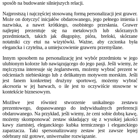
sposób na budowanie silniejszych relacji.
Najprostszą i najczęściej stosowaną formą personalizacji jest grawer.
Może on dotyczyć inicjałów obdarowanego, jego pełnego imienia i
nazwiska, a nawet krótkiego, osobistego przesłania. Grawer
najlepiej prezentuje się na metalowych lub skórzanych
przedmiotach, takich jak długopisy, pióra, breloki, skórzane
notatniki czy etui na wizytówki. Ważne, aby czcionka była
elegancka i czytelna, a umiejscowienie graweru przemyślane.
Innym sposobem na personalizację jest wybór przedmiotu w jego
ulubionym kolorze lub nawiązującego do jego pasji. Jeśli wiemy, że
mężczyzna interesuje się żeglarstwem, możemy wybrać prezent w
odcieniach niebieskiego lub z delikatnym motywem morskim. Jeśli
jest fanem konkretnej drużyny sportowej, możemy wybrać
akcesoria w jej barwach, o ile jest to oczywiście stosowne w
kontekście biznesowym.
Możliwe jest również stworzenie unikalnego zestawu
prezentowego, dopasowanego do indywidualnych preferencji
obdarowanego. Na przykład, jeśli wiemy, że ceni sobie dobrą kawę,
możemy skomponować zestaw składający się z wysokiej jakości
kawy ziarnistej, eleganckiego kubka termicznego i eleganckiego
zaparzacza. Taki spersonalizowany zestaw jest zawsze lepiej
odebrany niż gotowe, uniwersalne rozwiązanie.