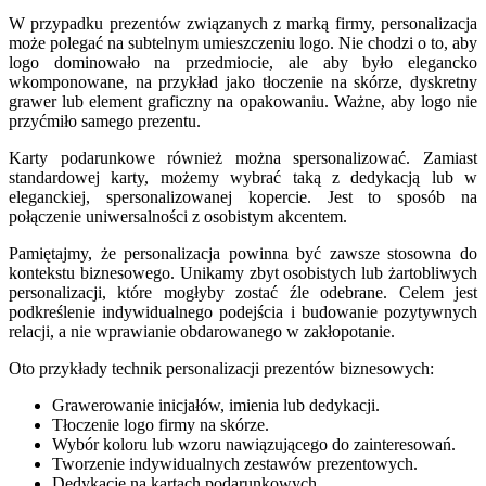
W przypadku prezentów związanych z marką firmy, personalizacja
może polegać na subtelnym umieszczeniu logo. Nie chodzi o to, aby
logo dominowało na przedmiocie, ale aby było elegancko
wkomponowane, na przykład jako tłoczenie na skórze, dyskretny
grawer lub element graficzny na opakowaniu. Ważne, aby logo nie
przyćmiło samego prezentu.
Karty podarunkowe również można spersonalizować. Zamiast
standardowej karty, możemy wybrać taką z dedykacją lub w
eleganckiej, spersonalizowanej kopercie. Jest to sposób na
połączenie uniwersalności z osobistym akcentem.
Pamiętajmy, że personalizacja powinna być zawsze stosowna do
kontekstu biznesowego. Unikamy zbyt osobistych lub żartobliwych
personalizacji, które mogłyby zostać źle odebrane. Celem jest
podkreślenie indywidualnego podejścia i budowanie pozytywnych
relacji, a nie wprawianie obdarowanego w zakłopotanie.
Oto przykłady technik personalizacji prezentów biznesowych:
Grawerowanie inicjałów, imienia lub dedykacji.
Tłoczenie logo firmy na skórze.
Wybór koloru lub wzoru nawiązującego do zainteresowań.
Tworzenie indywidualnych zestawów prezentowych.
Dedykacje na kartach podarunkowych.