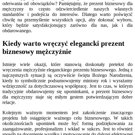
oderwania od obowiązków? Pamiętajmy, że prezent biznesowy dla
mężczyzny to często odzwierciedlenie naszych własnych
standardów i podejścia do interesów. Dlatego warto poświęcić
chwilę na przemyślenie wszystkich opcji, aby dokonać wyboru,
który będzie satysfakcjonujący zarówno dla nas, jak i dla
obdarowanego.
Kiedy warto wręczyć elegancki prezent
biznesowy mężczyźnie
Istnieje wiele okazji, które stanowią doskonały pretekst do
wręczenia mężczyźnie eleganckiego prezentu biznesowego. Jedną z
najczęstszych sytuacji są oczywiście święta Bożego Narodzenia,
kiedy to symbolicznie podsumowujemy miniony rok i wyrażamy
wdzięczność za dotychczasową współpracę. Jest to czas, w którym
tradycyjnie obdarowujemy się upominkami, a prezent biznesowy
dla mężczyzny staje się miłym gestem potwierdzającym dobre
relacje.
Kolejnym ważnym momentem jest zakończenie znaczącego
projektu lub osiągnięcie ważnego celu biznesowego. W takich
okolicznościach upominek może być formą podziękowania za
zaangażowanie, profesjonalizm i wkład w sukces. Jest to również
sposób na docenienie wysiłku i motywowanie do dalszej efektywnej