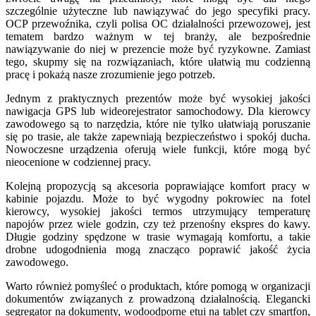
szczególnie użyteczne lub nawiązywać do jego specyfiki pracy.
OCP przewoźnika, czyli polisa OC działalności przewozowej, jest
tematem bardzo ważnym w tej branży, ale bezpośrednie
nawiązywanie do niej w prezencie może być ryzykowne. Zamiast
tego, skupmy się na rozwiązaniach, które ułatwią mu codzienną
pracę i pokażą nasze zrozumienie jego potrzeb.
Jednym z praktycznych prezentów może być wysokiej jakości
nawigacja GPS lub wideorejestrator samochodowy. Dla kierowcy
zawodowego są to narzędzia, które nie tylko ułatwiają poruszanie
się po trasie, ale także zapewniają bezpieczeństwo i spokój ducha.
Nowoczesne urządzenia oferują wiele funkcji, które mogą być
nieocenione w codziennej pracy.
Kolejną propozycją są akcesoria poprawiające komfort pracy w
kabinie pojazdu. Może to być wygodny pokrowiec na fotel
kierowcy, wysokiej jakości termos utrzymujący temperaturę
napojów przez wiele godzin, czy też przenośny ekspres do kawy.
Długie godziny spędzone w trasie wymagają komfortu, a takie
drobne udogodnienia mogą znacząco poprawić jakość życia
zawodowego.
Warto również pomyśleć o produktach, które pomogą w organizacji
dokumentów związanych z prowadzoną działalnością. Elegancki
segregator na dokumenty, wodoodporne etui na tablet czy smartfon,