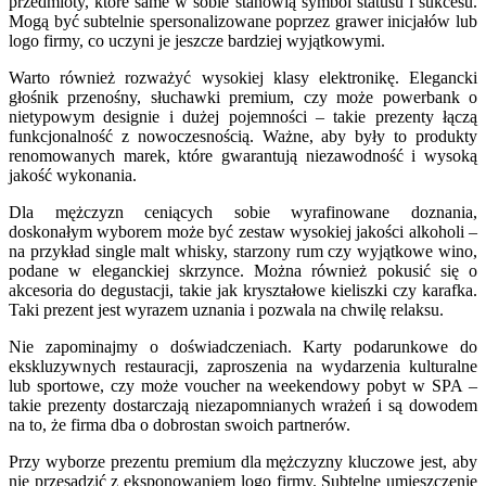
przedmioty, które same w sobie stanowią symbol statusu i sukcesu.
Mogą być subtelnie spersonalizowane poprzez grawer inicjałów lub
logo firmy, co uczyni je jeszcze bardziej wyjątkowymi.
Warto również rozważyć wysokiej klasy elektronikę. Elegancki
głośnik przenośny, słuchawki premium, czy może powerbank o
nietypowym designie i dużej pojemności – takie prezenty łączą
funkcjonalność z nowoczesnością. Ważne, aby były to produkty
renomowanych marek, które gwarantują niezawodność i wysoką
jakość wykonania.
Dla mężczyzn ceniących sobie wyrafinowane doznania,
doskonałym wyborem może być zestaw wysokiej jakości alkoholi –
na przykład single malt whisky, starzony rum czy wyjątkowe wino,
podane w eleganckiej skrzynce. Można również pokusić się o
akcesoria do degustacji, takie jak kryształowe kieliszki czy karafka.
Taki prezent jest wyrazem uznania i pozwala na chwilę relaksu.
Nie zapominajmy o doświadczeniach. Karty podarunkowe do
ekskluzywnych restauracji, zaproszenia na wydarzenia kulturalne
lub sportowe, czy może voucher na weekendowy pobyt w SPA –
takie prezenty dostarczają niezapomnianych wrażeń i są dowodem
na to, że firma dba o dobrostan swoich partnerów.
Przy wyborze prezentu premium dla mężczyzny kluczowe jest, aby
nie przesadzić z eksponowaniem logo firmy. Subtelne umieszczenie