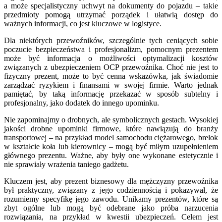
a może specjalistyczny uchwyt na dokumenty do pojazdu – takie
przedmioty pomogą utrzymać porządek i ułatwią dostęp do
ważnych informacji, co jest kluczowe w logistyce.
Dla niektórych przewoźników, szczególnie tych ceniących sobie
poczucie bezpieczeństwa i profesjonalizm, pomocnym prezentem
może być informacja o możliwości optymalizacji kosztów
związanych z ubezpieczeniem OCP przewoźnika. Choć nie jest to
fizyczny prezent, może to być cenna wskazówka, jak świadomie
zarządzać ryzykiem i finansami w swojej firmie. Warto jednak
pamiętać, by taką informację przekazać w sposób subtelny i
profesjonalny, jako dodatek do innego upominku.
Nie zapominajmy o drobnych, ale symbolicznych gestach. Wysokiej
jakości drobne upominki firmowe, które nawiązują do branży
transportowej – na przykład model samochodu ciężarowego, brelok
w kształcie koła lub kierownicy – mogą być miłym uzupełnieniem
głównego prezentu. Ważne, aby były one wykonane estetycznie i
nie sprawiały wrażenia taniego gadżetu.
Kluczem jest, aby prezent biznesowy dla mężczyzny przewoźnika
był praktyczny, związany z jego codziennością i pokazywał, że
rozumiemy specyfikę jego zawodu. Unikamy prezentów, które są
zbyt ogólne lub mogą być odebrane jako próba narzucenia
rozwiązania, na przykład w kwestii ubezpieczeń. Celem jest