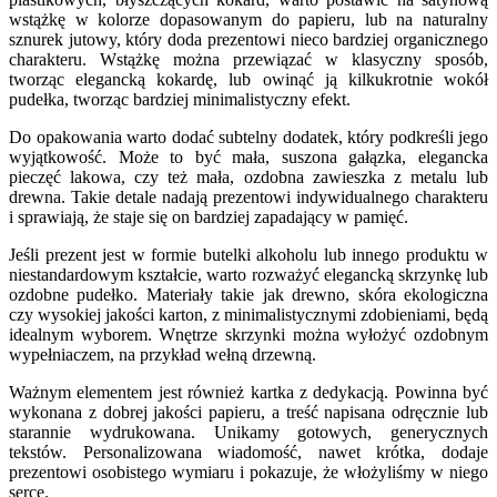
wstążkę w kolorze dopasowanym do papieru, lub na naturalny
sznurek jutowy, który doda prezentowi nieco bardziej organicznego
charakteru. Wstążkę można przewiązać w klasyczny sposób,
tworząc elegancką kokardę, lub owinąć ją kilkukrotnie wokół
pudełka, tworząc bardziej minimalistyczny efekt.
Do opakowania warto dodać subtelny dodatek, który podkreśli jego
wyjątkowość. Może to być mała, suszona gałązka, elegancka
pieczęć lakowa, czy też mała, ozdobna zawieszka z metalu lub
drewna. Takie detale nadają prezentowi indywidualnego charakteru
i sprawiają, że staje się on bardziej zapadający w pamięć.
Jeśli prezent jest w formie butelki alkoholu lub innego produktu w
niestandardowym kształcie, warto rozważyć elegancką skrzynkę lub
ozdobne pudełko. Materiały takie jak drewno, skóra ekologiczna
czy wysokiej jakości karton, z minimalistycznymi zdobieniami, będą
idealnym wyborem. Wnętrze skrzynki można wyłożyć ozdobnym
wypełniaczem, na przykład wełną drzewną.
Ważnym elementem jest również kartka z dedykacją. Powinna być
wykonana z dobrej jakości papieru, a treść napisana odręcznie lub
starannie wydrukowana. Unikamy gotowych, generycznych
tekstów. Personalizowana wiadomość, nawet krótka, dodaje
prezentowi osobistego wymiaru i pokazuje, że włożyliśmy w niego
serce.