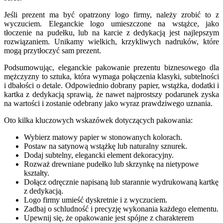
Jeśli prezent ma być opatrzony logo firmy, należy zrobić to z
wyczuciem. Eleganckie logo umieszczone na wstążce, jako
tłoczenie na pudełku, lub na karcie z dedykacją jest najlepszym
rozwiązaniem. Unikamy wielkich, krzykliwych nadruków, które
mogą przytłoczyć sam prezent.
Podsumowując, eleganckie pakowanie prezentu biznesowego dla
mężczyzny to sztuka, która wymaga połączenia klasyki, subtelności
i dbałości o detale. Odpowiednio dobrany papier, wstążka, dodatki i
kartka z dedykacją sprawią, że nawet najprostszy podarunek zyska
na wartości i zostanie odebrany jako wyraz prawdziwego uznania.
Oto kilka kluczowych wskazówek dotyczących pakowania:
Wybierz matowy papier w stonowanych kolorach.
Postaw na satynową wstążkę lub naturalny sznurek.
Dodaj subtelny, elegancki element dekoracyjny.
Rozważ drewniane pudełko lub skrzynkę na nietypowe
kształty.
Dołącz odręcznie napisaną lub starannie wydrukowaną kartkę
z dedykacją.
Logo firmy umieść dyskretnie i z wyczuciem.
Zadbaj o schludność i precyzję wykonania każdego elementu.
Upewnij się, że opakowanie jest spójne z charakterem