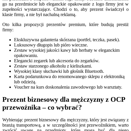
go na przedmiocie lub eleganckie opakowanie z logo firmy jest w
zupełności wystarczające. Chodzi o to, aby prezent świadczył o
klasie firmy, a nie był nachalną reklamą.
Oto kilka propozycji prezentów premium, które budują prestiż
firmy:
Ekskluzywna galanteria skórzana (portfel, teczka, pasek).
Luksusowy długopis lub pióro wieczne.
Zestaw wysokiej jakości kawy lub herbaty w eleganckim
opakowaniu.
Elegancki zegarek lub akcesoria do zegarków.
Zestaw starzonego alkoholu z kieliszkami.
Wysokiej klasy słuchawki lub głośnik Bluetooth.
Karta podarunkowa do renomowanego sklepu z elektroniką
lub odzieżą.
Voucher na kurs doskonalenia zawodowego lub warsztaty.
Prezent biznesowy dla mężczyzny z OCP
przewoźnika – co wybrać?
Wybierając prezent biznesowy dla mężczyzny, który jest związany z
branżą transportową, a w szczególności jest przewoźnikiem, warto
zwrócić uwagę na przedmioty, które mogą być dla niego