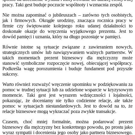
pracy. Taki gest buduje poczucie wspólnoty i wzmacnia zespół.
Nie można zapominać o jubileuszach – zarówno tych osobistych,
jak i firmowych. Okrągłe urodziny, znacząca rocznica pracy w
firmie czy świętowanie kolejnego roku udanej działalności to
doskonałe okazje do wręczenia wyjątkowego prezentu. Jest to
dowód pamięci i uznania, który na długo pozostaje w pamięci.
Równie istotne są sytuacje związane z zawieraniem nowych,
strategicznych umów lub nawiązywaniem ważnych partnerstw. W
takich momentach prezent biznesowy dla mężczyzny może
stanowić symboliczne rozpoczęcie nowej, obiecującej współpracy.
Podkreśla wagę porozumienia i buduje fundament pod przyszłe
sukcesy.
Warto również rozważyć wręczenie upominku w podziękowaniu za
pomoc w trudnej sytuacji lub za udzielone wsparcie w kryzysowym
momencie. Taki gest jest wyrazem wdzięczności i lojalności,
pokazując, że doceniamy nie tylko codzienne relacje, ale także
pomoc w sytuacjach niestandardowych. Jest to dowód na to, że
relacje biznesowe mogą wykraczać poza zwykłe transakcje.
Czasem, choć mniej formalnie, można podarować prezent
biznesowy dla mężczyzny bez konkretnego powodu, po prostu jako
wyraz sympatii i docenienia jego osoby jako partnera biznesowego.