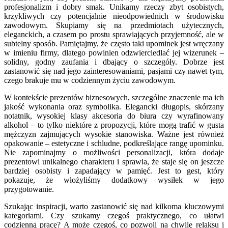
profesjonalizm i dobry smak. Unikamy rzeczy zbyt osobistych,
krzykliwych czy potencjalnie nieodpowiednich w środowisku
zawodowym. Skupiamy się na przedmiotach użytecznych,
eleganckich, a czasem po prostu sprawiających przyjemność, ale w
subtelny sposób. Pamiętajmy, że często taki upominek jest wręczany
w imieniu firmy, dlatego powinien odzwierciedlać jej wizerunek –
solidny, godny zaufania i dbający o szczegóły. Dobrze jest
zastanowić się nad jego zainteresowaniami, pasjami czy nawet tym,
czego brakuje mu w codziennym życiu zawodowym.
W kontekście prezentów biznesowych, szczególne znaczenie ma ich
jakość wykonania oraz symbolika. Elegancki długopis, skórzany
notatnik, wysokiej klasy akcesoria do biura czy wyrafinowany
alkohol – to tylko niektóre z propozycji, które mogą trafić w gusta
mężczyzn zajmujących wysokie stanowiska. Ważne jest również
opakowanie – estetyczne i schludne, podkreślające rangę upominku.
Nie zapominajmy o możliwości personalizacji, która dodaje
prezentowi unikalnego charakteru i sprawia, że staje się on jeszcze
bardziej osobisty i zapadający w pamięć. Jest to gest, który
pokazuje, że włożyliśmy dodatkowy wysiłek w jego
przygotowanie.
Szukając inspiracji, warto zastanowić się nad kilkoma kluczowymi
kategoriami. Czy szukamy czegoś praktycznego, co ułatwi
codzienną pracę? A może czegoś, co pozwoli na chwilę relaksu i