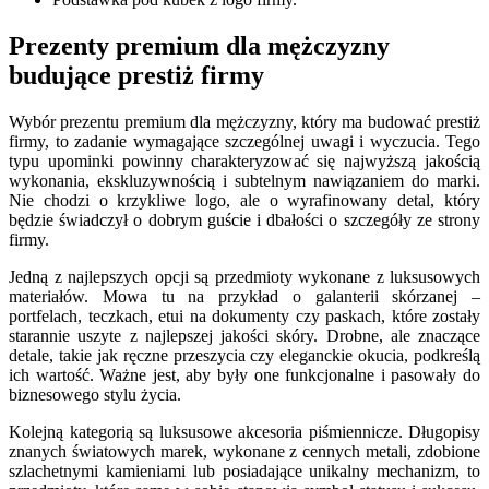
Prezenty premium dla mężczyzny
budujące prestiż firmy
Wybór prezentu premium dla mężczyzny, który ma budować prestiż
firmy, to zadanie wymagające szczególnej uwagi i wyczucia. Tego
typu upominki powinny charakteryzować się najwyższą jakością
wykonania, ekskluzywnością i subtelnym nawiązaniem do marki.
Nie chodzi o krzykliwe logo, ale o wyrafinowany detal, który
będzie świadczył o dobrym guście i dbałości o szczegóły ze strony
firmy.
Jedną z najlepszych opcji są przedmioty wykonane z luksusowych
materiałów. Mowa tu na przykład o galanterii skórzanej –
portfelach, teczkach, etui na dokumenty czy paskach, które zostały
starannie uszyte z najlepszej jakości skóry. Drobne, ale znaczące
detale, takie jak ręczne przeszycia czy eleganckie okucia, podkreślą
ich wartość. Ważne jest, aby były one funkcjonalne i pasowały do
biznesowego stylu życia.
Kolejną kategorią są luksusowe akcesoria piśmiennicze. Długopisy
znanych światowych marek, wykonane z cennych metali, zdobione
szlachetnymi kamieniami lub posiadające unikalny mechanizm, to