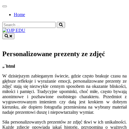
Skip
to
Home
content
Search
for:
OJP EDU
Personalizowane prezenty ze zdjęć
„`html
W dzisiejszym zabieganym świecie, gdzie często brakuje czasu na
głębsze refleksje i wyrażanie emocji, personalizowane prezenty ze
zdjęć stają się niezwykle cennym sposobem na okazanie bliskości,
miłości i pamięci. Tradycyjne upominki, choć miłe, często bywają
anonimowe i pozbawione osobistego charakteru. Przedmiot z
wygrawerowanym imieniem czy datą jest krokiem w dobrym
kierunku, ale dopiero fotografia przeniesiona na wybrany materiał
nadaje prezentowi duszę i niepowtarzalny wymiar.
Siła personalizowanych prezentów ze zdjęć tkwi w ich unikalności.
Każde zdjęcie opowiada jakąś historię, przypomina o ważnych