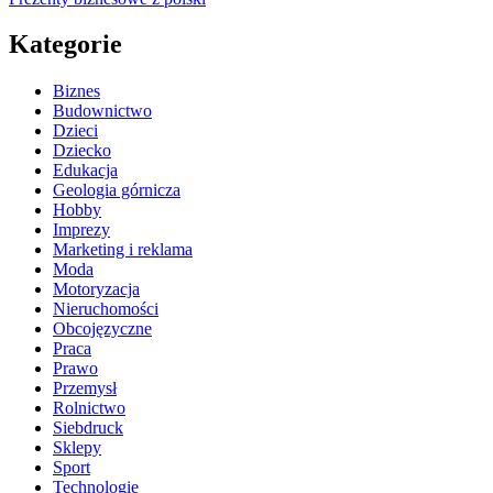
Kategorie
Biznes
Budownictwo
Dzieci
Dziecko
Edukacja
Geologia górnicza
Hobby
Imprezy
Marketing i reklama
Moda
Motoryzacja
Nieruchomości
Obcojęzyczne
Praca
Prawo
Przemysł
Rolnictwo
Siebdruck
Sklepy
Sport
Technologie