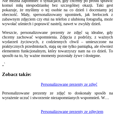
Nie można zapomnieć o sytuacjach, gdy chcemy po prostu sprawić
komuś miłą niespodziankę bez szczególnej okazji. Taki gest
pokazuje, że myślimy o tej osobie na co dzień i doceniamy jej
obecność. Mały, spersonalizowany upominek, jak breloczek z
zabawnym zdjęciem czy etui na telefon z ulubioną fotografią, może
wywołać uśmiech i poprawić nastrój, nawet w zwykły dzień.
Wreszcie, personalizowane prezenty ze zdjęć są idealne, gdy
chcemy zachować wspomnienia. Zdjęcia z podróży, z ważnych
wydarzeń życiowych, z codziennych chwil – umieszczone na
praktycznych przedmiotach, stają się nie tylko pamiątką, ale również
elementem funkcjonalnym, który towarzyszy nam na co dzień. To
sposób na to, by ważne momenty pozostały żywe i dostępne.
„`
Zobacz także:
Nawigacja
Personalizowane prezenty ze zdjęć
wpisu
Personalizowane prezenty ze zdjęć to doskonały sposób na
wyrażenie uczuć i stworzenie niezapomnianych wspomnień. W…
Personalizowane prezenty ze zdjęciem