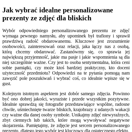
Jak wybrać idealne personalizowane
prezenty ze zdjęć dla bliskich
Wybór odpowiedniego personalizowanego prezentu ze zdjęć
wymaga pewnego namysłu, aby upominek był trafiony i sprawił
prawdziwą radość obdarowanemu. Kluczowe jest zrozumienie
osobowości, zainteresowań oraz relacji, jaka łączy nas z osobą,
którą chcemy obdarować. Zastanówmy się, co sprawia jej
największą przyjemność, jakie ma pasje i jakie wspomnienia są dla
niej szczególnie ważne. Czy jest to osoba sentymentalna, która ceni
sobie pamiątki, czy może ktoś bardziej praktyczny, kto doceni
użyteczność przedmiotu? Odpowiedzi na te pytania pomogą nam
zawęzić pole poszukiwań i wybrać coś, co idealnie wpisze się w
gust.
Kolejnym istotnym aspektem jest dobór samego zdjęcia. Powinno
być ono dobrej jakości, wyraziste i przede wszystkim pozytywne.
Idealnie sprawdzą się fotografie przedstawiające wspólne, radosne
chwile, uśmiechnięte twarze bliskich, krajobrazy z udanych wakacji
czy ważne dla danej osoby symbole. Unikajmy zdjęć niewyraźnych,
zbyt ciemnych lub takich, które mogą wywoływać negatywne
skojarzenia. Pamiętajmy, że zdjęcie jest sercem personalizowanego
prezentu, dlatego jego wybór jest kluczowy dla ostatecznego efektu.