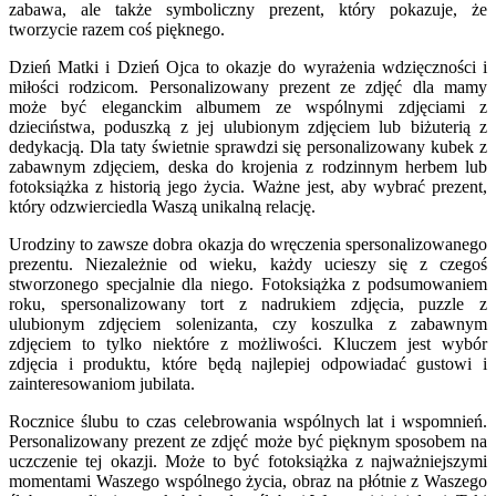
zabawa, ale także symboliczny prezent, który pokazuje, że
tworzycie razem coś pięknego.
Dzień Matki i Dzień Ojca to okazje do wyrażenia wdzięczności i
miłości rodzicom. Personalizowany prezent ze zdjęć dla mamy
może być eleganckim albumem ze wspólnymi zdjęciami z
dzieciństwa, poduszką z jej ulubionym zdjęciem lub biżuterią z
dedykacją. Dla taty świetnie sprawdzi się personalizowany kubek z
zabawnym zdjęciem, deska do krojenia z rodzinnym herbem lub
fotoksiążka z historią jego życia. Ważne jest, aby wybrać prezent,
który odzwierciedla Waszą unikalną relację.
Urodziny to zawsze dobra okazja do wręczenia spersonalizowanego
prezentu. Niezależnie od wieku, każdy ucieszy się z czegoś
stworzonego specjalnie dla niego. Fotoksiążka z podsumowaniem
roku, spersonalizowany tort z nadrukiem zdjęcia, puzzle z
ulubionym zdjęciem solenizanta, czy koszulka z zabawnym
zdjęciem to tylko niektóre z możliwości. Kluczem jest wybór
zdjęcia i produktu, które będą najlepiej odpowiadać gustowi i
zainteresowaniom jubilata.
Rocznice ślubu to czas celebrowania wspólnych lat i wspomnień.
Personalizowany prezent ze zdjęć może być pięknym sposobem na
uczczenie tej okazji. Może to być fotoksiążka z najważniejszymi
momentami Waszego wspólnego życia, obraz na płótnie z Waszego