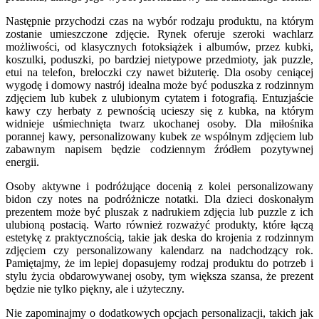
Następnie przychodzi czas na wybór rodzaju produktu, na którym
zostanie umieszczone zdjęcie. Rynek oferuje szeroki wachlarz
możliwości, od klasycznych fotoksiążek i albumów, przez kubki,
koszulki, poduszki, po bardziej nietypowe przedmioty, jak puzzle,
etui na telefon, breloczki czy nawet biżuterię. Dla osoby ceniącej
wygodę i domowy nastrój idealna może być poduszka z rodzinnym
zdjęciem lub kubek z ulubionym cytatem i fotografią. Entuzjaście
kawy czy herbaty z pewnością ucieszy się z kubka, na którym
widnieje uśmiechnięta twarz ukochanej osoby. Dla miłośnika
porannej kawy, personalizowany kubek ze wspólnym zdjęciem lub
zabawnym napisem będzie codziennym źródłem pozytywnej
energii.
Osoby aktywne i podróżujące docenią z kolei personalizowany
bidon czy notes na podróżnicze notatki. Dla dzieci doskonałym
prezentem może być pluszak z nadrukiem zdjęcia lub puzzle z ich
ulubioną postacią. Warto również rozważyć produkty, które łączą
estetykę z praktycznością, takie jak deska do krojenia z rodzinnym
zdjęciem czy personalizowany kalendarz na nadchodzący rok.
Pamiętajmy, że im lepiej dopasujemy rodzaj produktu do potrzeb i
stylu życia obdarowywanej osoby, tym większa szansa, że prezent
będzie nie tylko piękny, ale i użyteczny.
Nie zapominajmy o dodatkowych opcjach personalizacji, takich jak