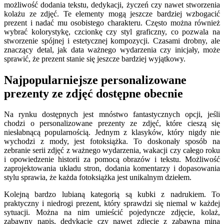
możliwość dodania tekstu, dedykacji, życzeń czy nawet stworzenia
kolażu ze zdjęć. Te elementy mogą jeszcze bardziej wzbogacić
prezent i nadać mu osobistego charakteru. Często można również
wybrać kolorystykę, czcionkę czy styl graficzny, co pozwala na
stworzenie spójnej i estetycznej kompozycji. Czasami drobny, ale
znaczący detal, jak data ważnego wydarzenia czy inicjały, może
sprawić, że prezent stanie się jeszcze bardziej wyjątkowy.
Najpopularniejsze personalizowane
prezenty ze zdjęć dostępne obecnie
Na rynku dostępnych jest mnóstwo fantastycznych opcji, jeśli
chodzi o personalizowane prezenty ze zdjęć, które cieszą się
niesłabnącą popularnością. Jednym z klasyków, który nigdy nie
wychodzi z mody, jest fotoksiążka. To doskonały sposób na
zebranie serii zdjęć z ważnego wydarzenia, wakacji czy całego roku
i opowiedzenie historii za pomocą obrazów i tekstu. Możliwość
zaprojektowania układu stron, dodania komentarzy i dopasowania
stylu sprawia, że każda fotoksiążka jest unikalnym dziełem.
Kolejną bardzo lubianą kategorią są kubki z nadrukiem. To
praktyczny i niedrogi prezent, który sprawdzi się niemal w każdej
sytuacji. Można na nim umieścić pojedyncze zdjęcie, kolaż,
zabawny napis, dedykację czy nawet zdjęcie z zabawną miną