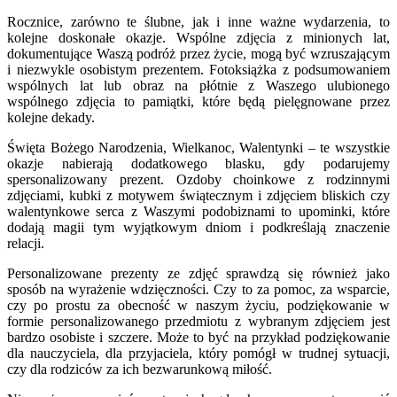
Rocznice, zarówno te ślubne, jak i inne ważne wydarzenia, to
kolejne doskonałe okazje. Wspólne zdjęcia z minionych lat,
dokumentujące Waszą podróż przez życie, mogą być wzruszającym
i niezwykle osobistym prezentem. Fotoksiążka z podsumowaniem
wspólnych lat lub obraz na płótnie z Waszego ulubionego
wspólnego zdjęcia to pamiątki, które będą pielęgnowane przez
kolejne dekady.
Święta Bożego Narodzenia, Wielkanoc, Walentynki – te wszystkie
okazje nabierają dodatkowego blasku, gdy podarujemy
spersonalizowany prezent. Ozdoby choinkowe z rodzinnymi
zdjęciami, kubki z motywem świątecznym i zdjęciem bliskich czy
walentynkowe serca z Waszymi podobiznami to upominki, które
dodają magii tym wyjątkowym dniom i podkreślają znaczenie
relacji.
Personalizowane prezenty ze zdjęć sprawdzą się również jako
sposób na wyrażenie wdzięczności. Czy to za pomoc, za wsparcie,
czy po prostu za obecność w naszym życiu, podziękowanie w
formie personalizowanego przedmiotu z wybranym zdjęciem jest
bardzo osobiste i szczere. Może to być na przykład podziękowanie
dla nauczyciela, dla przyjaciela, który pomógł w trudnej sytuacji,
czy dla rodziców za ich bezwarunkową miłość.