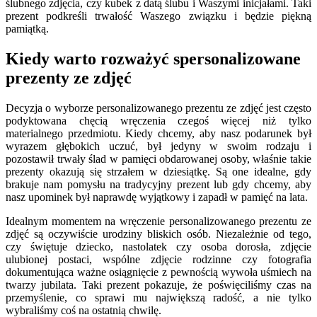
ślubnego zdjęcia, czy kubek z datą ślubu i Waszymi inicjałami. Taki
prezent podkreśli trwałość Waszego związku i będzie piękną
pamiątką.
Kiedy warto rozważyć spersonalizowane
prezenty ze zdjęć
Decyzja o wyborze personalizowanego prezentu ze zdjęć jest często
podyktowana chęcią wręczenia czegoś więcej niż tylko
materialnego przedmiotu. Kiedy chcemy, aby nasz podarunek był
wyrazem głębokich uczuć, był jedyny w swoim rodzaju i
pozostawił trwały ślad w pamięci obdarowanej osoby, właśnie takie
prezenty okazują się strzałem w dziesiątkę. Są one idealne, gdy
brakuje nam pomysłu na tradycyjny prezent lub gdy chcemy, aby
nasz upominek był naprawdę wyjątkowy i zapadł w pamięć na lata.
Idealnym momentem na wręczenie personalizowanego prezentu ze
zdjęć są oczywiście urodziny bliskich osób. Niezależnie od tego,
czy świętuje dziecko, nastolatek czy osoba dorosła, zdjęcie
ulubionej postaci, wspólne zdjęcie rodzinne czy fotografia
dokumentująca ważne osiągnięcie z pewnością wywoła uśmiech na
twarzy jubilata. Taki prezent pokazuje, że poświęciliśmy czas na
przemyślenie, co sprawi mu największą radość, a nie tylko
wybraliśmy coś na ostatnią chwilę.