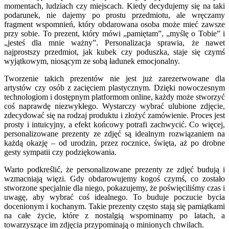
momentach, ludziach czy miejscach. Kiedy decydujemy się na taki
podarunek, nie dajemy po prostu przedmiotu, ale wręczamy
fragment wspomnień, który obdarowana osoba może mieć zawsze
przy sobie. To prezent, który mówi „pamiętam”, „myślę o Tobie” i
„jesteś dla mnie ważny”. Personalizacja sprawia, że nawet
najprostszy przedmiot, jak kubek czy poduszka, staje się czymś
wyjątkowym, niosącym ze sobą ładunek emocjonalny.
Tworzenie takich prezentów nie jest już zarezerwowane dla
artystów czy osób z zacięciem plastycznym. Dzięki nowoczesnym
technologiom i dostępnym platformom online, każdy może stworzyć
coś naprawdę niezwykłego. Wystarczy wybrać ulubione zdjęcie,
zdecydować się na rodzaj produktu i złożyć zamówienie. Proces jest
prosty i intuicyjny, a efekt końcowy potrafi zachwycić. Co więcej,
personalizowane prezenty ze zdjęć są idealnym rozwiązaniem na
każdą okazję – od urodzin, przez rocznice, święta, aż po drobne
gesty sympatii czy podziękowania.
Warto podkreślić, że personalizowane prezenty ze zdjęć budują i
wzmacniają więzi. Gdy obdarowujemy kogoś czymś, co zostało
stworzone specjalnie dla niego, pokazujemy, że poświęciliśmy czas i
uwagę, aby wybrać coś idealnego. To buduje poczucie bycia
docenionym i kochanym. Takie prezenty często stają się pamiątkami
na całe życie, które z nostalgią wspominamy po latach, a
towarzyszące im zdjęcia przypominają o minionych chwilach.