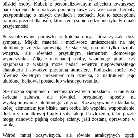
bliskiej osoby. Kubek z personalizowanym zdjęciem towarzyszy
nam każdego dnia podczas porannej kawy czy wieczornej herbaty,
przypominając o miłych chwilach i osobach. Jest to szczególnie
trafiony prezent dla osób, które cenią sobie codzienne rytuały i małe
przyjemności.
Personalizowane poduszki to kolejna opcja, która zyskała dużą
sympatię. Miękki materiał i możliwość umieszczenia na niej
ulubionego zdjęcia sprawiają, że staje się ona nie tylko ozdobą
wnętrza, ale również przytulnym elementem domowego
wypoczynku. Zdjęcie ukochanej osoby, wspólnego pupila czy
krajobrazu z wakacji może nadać wnętrzu niepowtarzalnego
charakteru i stworzyć przytulną atmosferę. Poduszka może być
również świetnym prezentem dla dziecka, z nadrukiem jego
ulubionej bajkowej postaci lub własnego rysunku.
Nie można zapomnieć o personalizowanych puzzlach. To nie tylko
świetna zabawa, ale również oryginalny sposób na
wyeksponowanie ulubionego zdjęcia. Rozwiązywanie układanki,
której elementem jest bliska nam osoba lub wspólne wspomnienie,
dostarcza dodatkowej frajdy i satysfakcji. Po złożeniu, takie puzzle
mogą stanowić piękną ozdobę ściany, jeśli zostaną oprawione w
ramkę.
Wśród mniej oczywistych, ale równie atrakcyjnych opcji,