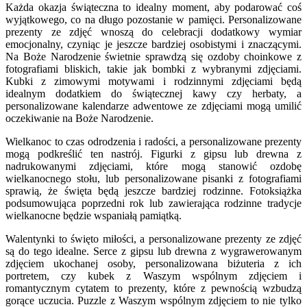
Każda okazja świąteczna to idealny moment, aby podarować coś
wyjątkowego, co na długo pozostanie w pamięci. Personalizowane
prezenty ze zdjęć wnoszą do celebracji dodatkowy wymiar
emocjonalny, czyniąc je jeszcze bardziej osobistymi i znaczącymi.
Na Boże Narodzenie świetnie sprawdzą się ozdoby choinkowe z
fotografiami bliskich, takie jak bombki z wybranymi zdjęciami.
Kubki z zimowymi motywami i rodzinnymi zdjęciami będą
idealnym dodatkiem do świątecznej kawy czy herbaty, a
personalizowane kalendarze adwentowe ze zdjęciami mogą umilić
oczekiwanie na Boże Narodzenie.
Wielkanoc to czas odrodzenia i radości, a personalizowane prezenty
mogą podkreślić ten nastrój. Figurki z gipsu lub drewna z
nadrukowanymi zdjęciami, które mogą stanowić ozdobę
wielkanocnego stołu, lub personalizowane pisanki z fotografiami
sprawią, że święta będą jeszcze bardziej rodzinne. Fotoksiążka
podsumowująca poprzedni rok lub zawierająca rodzinne tradycje
wielkanocne będzie wspaniałą pamiątką.
Walentynki to święto miłości, a personalizowane prezenty ze zdjęć
są do tego idealne. Serce z gipsu lub drewna z wygrawerowanym
zdjęciem ukochanej osoby, personalizowana biżuteria z ich
portretem, czy kubek z Waszym wspólnym zdjęciem i
romantycznym cytatem to prezenty, które z pewnością wzbudzą
gorące uczucia. Puzzle z Waszym wspólnym zdjęciem to nie tylko