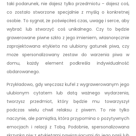
taki podarunek, nie dajesz tylko przedmiotu – dajesz coś,
co zostało stworzone specjalnie z myślą o konkretnej
osobie. To sygnał, że poświęciłeś czas, uwagę i serce, aby
wybrać lub stworzyć coś unikalnego. Czy to będzie
grawerowane piwne szkło z jego imieniem, własnoręcznie
zaprojektowana etykieta na ulubiony gatunek piwa, czy
może spersonalizowany zestaw do warzenia piwa w
domu, każdy element podkreśla indywidualność
obdarowanego.
Przykładowo, gdy wręczasz kufel z wygrawerowanym jego
ulubionym cytatem lub datą ważnego wydarzenia,
tworzysz przedmiot, który będzie mu towarzyszył
podczas wielu chwil relaksu z piwem. To nie tylko
naczynie, ale pamiątka, która przypomina o pozytywnych
emocjach i relacji z Tobą. Podobnie, spersonalizowana
skrzynka piw z etykietami nawiązującymi do jego pasji lub