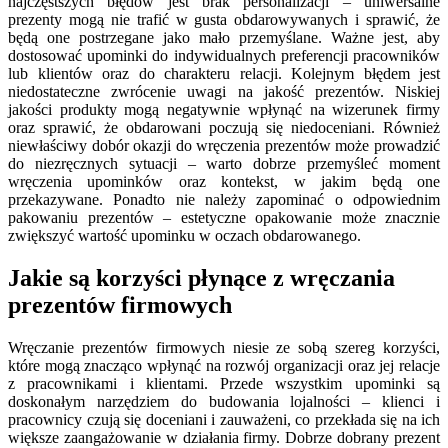
najczęstszych błędów jest brak personalizacji – uniwersalne
prezenty mogą nie trafić w gusta obdarowywanych i sprawić, że
będą one postrzegane jako mało przemyślane. Ważne jest, aby
dostosować upominki do indywidualnych preferencji pracowników
lub klientów oraz do charakteru relacji. Kolejnym błędem jest
niedostateczne zwrócenie uwagi na jakość prezentów. Niskiej
jakości produkty mogą negatywnie wpłynąć na wizerunek firmy
oraz sprawić, że obdarowani poczują się niedoceniani. Również
niewłaściwy dobór okazji do wręczenia prezentów może prowadzić
do niezręcznych sytuacji – warto dobrze przemyśleć moment
wręczenia upominków oraz kontekst, w jakim będą one
przekazywane. Ponadto nie należy zapominać o odpowiednim
pakowaniu prezentów – estetyczne opakowanie może znacznie
zwiększyć wartość upominku w oczach obdarowanego.
Jakie są korzyści płynące z wręczania
prezentów firmowych
Wręczanie prezentów firmowych niesie ze sobą szereg korzyści,
które mogą znacząco wpłynąć na rozwój organizacji oraz jej relacje
z pracownikami i klientami. Przede wszystkim upominki są
doskonałym narzędziem do budowania lojalności – klienci i
pracownicy czują się doceniani i zauważeni, co przekłada się na ich
większe zaangażowanie w działania firmy. Dobrze dobrany prezent