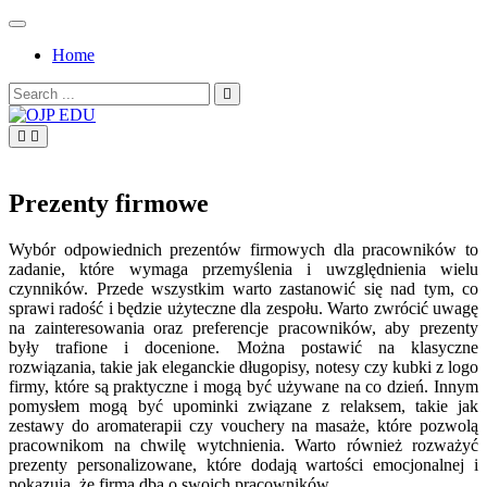
Skip
to
Home
content
Search
for:
OJP EDU
Prezenty firmowe
Wybór odpowiednich prezentów firmowych dla pracowników to
zadanie, które wymaga przemyślenia i uwzględnienia wielu
czynników. Przede wszystkim warto zastanowić się nad tym, co
sprawi radość i będzie użyteczne dla zespołu. Warto zwrócić uwagę
na zainteresowania oraz preferencje pracowników, aby prezenty
były trafione i docenione. Można postawić na klasyczne
rozwiązania, takie jak eleganckie długopisy, notesy czy kubki z logo
firmy, które są praktyczne i mogą być używane na co dzień. Innym
pomysłem mogą być upominki związane z relaksem, takie jak
zestawy do aromaterapii czy vouchery na masaże, które pozwolą
pracownikom na chwilę wytchnienia. Warto również rozważyć
prezenty personalizowane, które dodają wartości emocjonalnej i
pokazują, że firma dba o swoich pracowników.