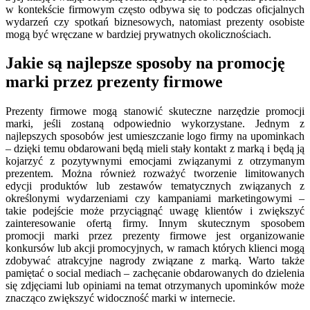
w kontekście firmowym często odbywa się to podczas oficjalnych
wydarzeń czy spotkań biznesowych, natomiast prezenty osobiste
mogą być wręczane w bardziej prywatnych okolicznościach.
Jakie są najlepsze sposoby na promocję
marki przez prezenty firmowe
Prezenty firmowe mogą stanowić skuteczne narzędzie promocji
marki, jeśli zostaną odpowiednio wykorzystane. Jednym z
najlepszych sposobów jest umieszczanie logo firmy na upominkach
– dzięki temu obdarowani będą mieli stały kontakt z marką i będą ją
kojarzyć z pozytywnymi emocjami związanymi z otrzymanym
prezentem. Można również rozważyć tworzenie limitowanych
edycji produktów lub zestawów tematycznych związanych z
określonymi wydarzeniami czy kampaniami marketingowymi –
takie podejście może przyciągnąć uwagę klientów i zwiększyć
zainteresowanie ofertą firmy. Innym skutecznym sposobem
promocji marki przez prezenty firmowe jest organizowanie
konkursów lub akcji promocyjnych, w ramach których klienci mogą
zdobywać atrakcyjne nagrody związane z marką. Warto także
pamiętać o social mediach – zachęcanie obdarowanych do dzielenia
się zdjęciami lub opiniami na temat otrzymanych upominków może
znacząco zwiększyć widoczność marki w internecie.