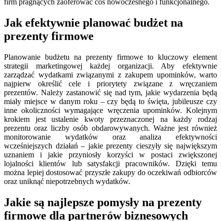
firm pragnących zaoferować coś nowoczesnego i funkcjonalnego.
Jak efektywnie planować budżet na
prezenty firmowe
Planowanie budżetu na prezenty firmowe to kluczowy element
strategii marketingowej każdej organizacji. Aby efektywnie
zarządzać wydatkami związanymi z zakupem upominków, warto
najpierw określić cele i priorytety związane z wręczaniem
prezentów. Należy zastanowić się nad tym, jakie wydarzenia będą
miały miejsce w danym roku – czy będą to święta, jubileusze czy
inne okoliczności wymagające wręczenia upominków. Kolejnym
krokiem jest ustalenie kwoty przeznaczonej na każdy rodzaj
prezentu oraz liczby osób obdarowywanych. Ważne jest również
monitorowanie wydatków oraz analiza efektywności
wcześniejszych działań – jakie prezenty cieszyły się największym
uznaniem i jakie przyniosły korzyści w postaci zwiększonej
lojalności klientów lub satysfakcji pracowników. Dzięki temu
można lepiej dostosować przyszłe zakupy do oczekiwań odbiorców
oraz uniknąć niepotrzebnych wydatków.
Jakie są najlepsze pomysły na prezenty
firmowe dla partnerów biznesowych