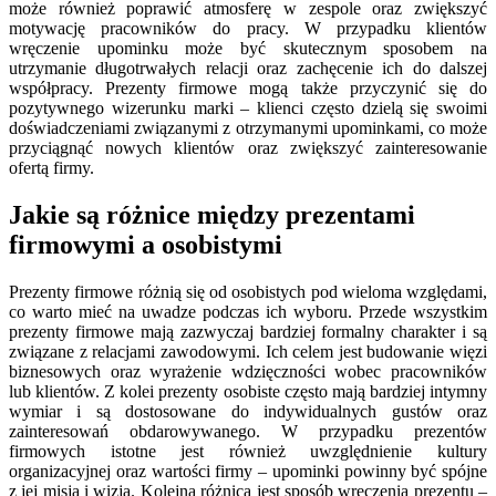
może również poprawić atmosferę w zespole oraz zwiększyć
motywację pracowników do pracy. W przypadku klientów
wręczenie upominku może być skutecznym sposobem na
utrzymanie długotrwałych relacji oraz zachęcenie ich do dalszej
współpracy. Prezenty firmowe mogą także przyczynić się do
pozytywnego wizerunku marki – klienci często dzielą się swoimi
doświadczeniami związanymi z otrzymanymi upominkami, co może
przyciągnąć nowych klientów oraz zwiększyć zainteresowanie
ofertą firmy.
Jakie są różnice między prezentami
firmowymi a osobistymi
Prezenty firmowe różnią się od osobistych pod wieloma względami,
co warto mieć na uwadze podczas ich wyboru. Przede wszystkim
prezenty firmowe mają zazwyczaj bardziej formalny charakter i są
związane z relacjami zawodowymi. Ich celem jest budowanie więzi
biznesowych oraz wyrażenie wdzięczności wobec pracowników
lub klientów. Z kolei prezenty osobiste często mają bardziej intymny
wymiar i są dostosowane do indywidualnych gustów oraz
zainteresowań obdarowywanego. W przypadku prezentów
firmowych istotne jest również uwzględnienie kultury
organizacyjnej oraz wartości firmy – upominki powinny być spójne
z jej misją i wizją. Kolejną różnicą jest sposób wręczenia prezentu –