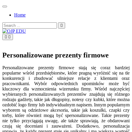
Skip
to
Home
content
Search
for:
OJP EDU
Personalizowane prezenty firmowe
Personalizowane prezenty firmowe stają się coraz bardziej
popularne wśród przedsiębiorstw, które pragną wyróżnić się na tle
konkurencji i zbudować silniejsze relacje z klientami oraz
pracownikami. Wybór odpowiednich upominków może być
kluczowy dla wzmocnienia wizerunku firmy. Wśród najczęściej
wybieranych personalizowanych prezentów znajdują się różnego
rodzaju gadżety, takie jak długopisy, notesy czy kubki, które można
ozdobić logo firmy lub indywidualnym napisem. Innym popularnym
wyborem są odzieżowe akcesoria, takie jak koszulki, czapki czy
torby, które również mogą być spersonalizowane. Takie prezenty
nie tylko przyciągają uwagę, ale także sprawiają, że obdarowani
czują się doceniani i zauważeni. Dodatkowo, personalizacja
sprawia, że każdy prezent staje się unikalny i ma większą wartość