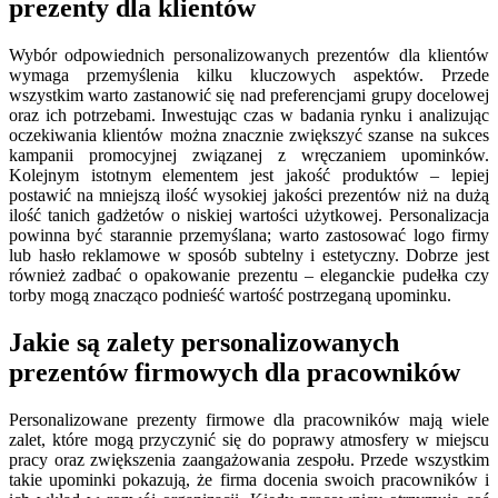
prezenty dla klientów
Wybór odpowiednich personalizowanych prezentów dla klientów
wymaga przemyślenia kilku kluczowych aspektów. Przede
wszystkim warto zastanowić się nad preferencjami grupy docelowej
oraz ich potrzebami. Inwestując czas w badania rynku i analizując
oczekiwania klientów można znacznie zwiększyć szanse na sukces
kampanii promocyjnej związanej z wręczaniem upominków.
Kolejnym istotnym elementem jest jakość produktów – lepiej
postawić na mniejszą ilość wysokiej jakości prezentów niż na dużą
ilość tanich gadżetów o niskiej wartości użytkowej. Personalizacja
powinna być starannie przemyślana; warto zastosować logo firmy
lub hasło reklamowe w sposób subtelny i estetyczny. Dobrze jest
również zadbać o opakowanie prezentu – eleganckie pudełka czy
torby mogą znacząco podnieść wartość postrzeganą upominku.
Jakie są zalety personalizowanych
prezentów firmowych dla pracowników
Personalizowane prezenty firmowe dla pracowników mają wiele
zalet, które mogą przyczynić się do poprawy atmosfery w miejscu
pracy oraz zwiększenia zaangażowania zespołu. Przede wszystkim
takie upominki pokazują, że firma docenia swoich pracowników i