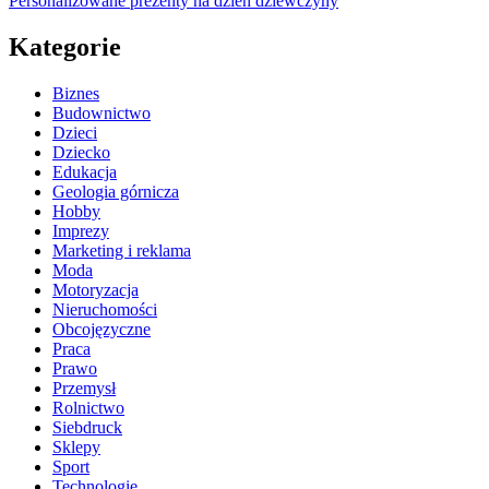
Personalizowane prezenty na dzień dziewczyny
Kategorie
Biznes
Budownictwo
Dzieci
Dziecko
Edukacja
Geologia górnicza
Hobby
Imprezy
Marketing i reklama
Moda
Motoryzacja
Nieruchomości
Obcojęzyczne
Praca
Prawo
Przemysł
Rolnictwo
Siebdruck
Sklepy
Sport
Technologie