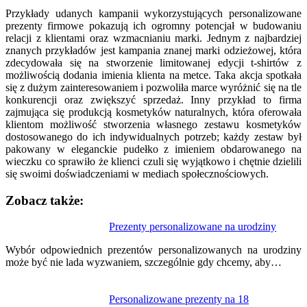
Przykłady udanych kampanii wykorzystujących personalizowane
prezenty firmowe pokazują ich ogromny potencjał w budowaniu
relacji z klientami oraz wzmacnianiu marki. Jednym z najbardziej
znanych przykładów jest kampania znanej marki odzieżowej, która
zdecydowała się na stworzenie limitowanej edycji t-shirtów z
możliwością dodania imienia klienta na metce. Taka akcja spotkała
się z dużym zainteresowaniem i pozwoliła marce wyróżnić się na tle
konkurencji oraz zwiększyć sprzedaż. Inny przykład to firma
zajmująca się produkcją kosmetyków naturalnych, która oferowała
klientom możliwość stworzenia własnego zestawu kosmetyków
dostosowanego do ich indywidualnych potrzeb; każdy zestaw był
pakowany w eleganckie pudełko z imieniem obdarowanego na
wieczku co sprawiło że klienci czuli się wyjątkowo i chętnie dzielili
się swoimi doświadczeniami w mediach społecznościowych.
Zobacz także:
Nawigacja
Prezenty personalizowane na urodziny
wpisu
Wybór odpowiednich prezentów personalizowanych na urodziny
może być nie lada wyzwaniem, szczególnie gdy chcemy, aby…
Personalizowane prezenty na 18