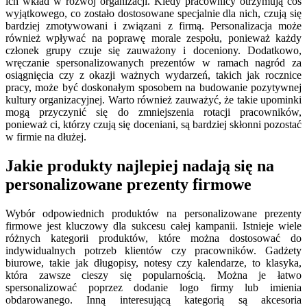
ich wkład w rozwój organizacji. Kiedy pracownicy otrzymują coś
wyjątkowego, co zostało dostosowane specjalnie dla nich, czują się
bardziej zmotywowani i związani z firmą. Personalizacja może
również wpływać na poprawę morale zespołu, ponieważ każdy
członek grupy czuje się zauważony i doceniony. Dodatkowo,
wręczanie spersonalizowanych prezentów w ramach nagród za
osiągnięcia czy z okazji ważnych wydarzeń, takich jak rocznice
pracy, może być doskonałym sposobem na budowanie pozytywnej
kultury organizacyjnej. Warto również zauważyć, że takie upominki
mogą przyczynić się do zmniejszenia rotacji pracowników,
ponieważ ci, którzy czują się doceniani, są bardziej skłonni pozostać
w firmie na dłużej.
Jakie produkty najlepiej nadają się na
personalizowane prezenty firmowe
Wybór odpowiednich produktów na personalizowane prezenty
firmowe jest kluczowy dla sukcesu całej kampanii. Istnieje wiele
różnych kategorii produktów, które można dostosować do
indywidualnych potrzeb klientów czy pracowników. Gadżety
biurowe, takie jak długopisy, notesy czy kalendarze, to klasyka,
która zawsze cieszy się popularnością. Można je łatwo
spersonalizować poprzez dodanie logo firmy lub imienia
obdarowanego. Inną interesującą kategorią są akcesoria