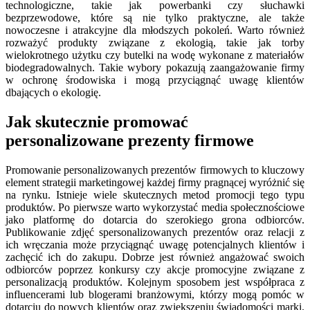
technologiczne, takie jak powerbanki czy słuchawki
bezprzewodowe, które są nie tylko praktyczne, ale także
nowoczesne i atrakcyjne dla młodszych pokoleń. Warto również
rozważyć produkty związane z ekologią, takie jak torby
wielokrotnego użytku czy butelki na wodę wykonane z materiałów
biodegradowalnych. Takie wybory pokazują zaangażowanie firmy
w ochronę środowiska i mogą przyciągnąć uwagę klientów
dbających o ekologię.
Jak skutecznie promować
personalizowane prezenty firmowe
Promowanie personalizowanych prezentów firmowych to kluczowy
element strategii marketingowej każdej firmy pragnącej wyróżnić się
na rynku. Istnieje wiele skutecznych metod promocji tego typu
produktów. Po pierwsze warto wykorzystać media społecznościowe
jako platformę do dotarcia do szerokiego grona odbiorców.
Publikowanie zdjęć spersonalizowanych prezentów oraz relacji z
ich wręczania może przyciągnąć uwagę potencjalnych klientów i
zachęcić ich do zakupu. Dobrze jest również angażować swoich
odbiorców poprzez konkursy czy akcje promocyjne związane z
personalizacją produktów. Kolejnym sposobem jest współpraca z
influencerami lub blogerami branżowymi, którzy mogą pomóc w
dotarciu do nowych klientów oraz zwiększeniu świadomości marki.