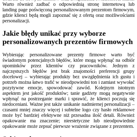
Warto również zadbać o odpowiednią stronę internetową lub
landing page poświęconą personalizowanym prezentom firmowym,
gdzie klienci będą mogli zapoznać się z ofertą oraz możliwościami
personalizacji.
Jakie błędy unikać przy wyborze
personalizowanych prezentów firmowych
Wybierając personalizowane prezenty firmowe warto być
świadomym potencjalnych błędów, które mogą wpłynąć na odbiór
upominków przez klientów czy pracowników. Jednym z
najczęstszych błędów jest brak znajomości preferencji grupy
docelowej – wybierając produkty bez uwzględnienia ich gustu i
potrzeb można łatwo trafić w nieodpowiedni ton i zamiast wywołać
pozytywne emocje, spowodować zawód. Kolejnym istotnym
aspektem jest jakość produktów; tanie gadżety mogą negatywnie
wpłynąć na postrzeganie marki i sprawić, że klienci poczują się
niedoceniani. Ważne jest także unikanie nadmiernej personalizacji –
czasami mniej znaczy więcej i subtelne logo czy hasło reklamowe
może być bardziej efektywne niż przesadna ilość detali. Również
opakowanie ma znaczenie; nieestetyczne lub nieodpowiednie
opakowanie może zepsuć pierwsze wrażenie związane z prezentem.