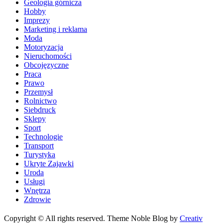
Geologia górnicza
Hobby
Imprezy
Marketing i reklama
Moda
Motoryzacja
Nieruchomości
Obcojęzyczne
Praca
Prawo
Przemysł
Rolnictwo
Siebdruck
Sklepy
Sport
Technologie
Transport
Turystyka
Ukryte Zajawki
Uroda
Usługi
Wnętrza
Zdrowie
Copyright © All rights reserved. Theme Noble Blog by
Creativ