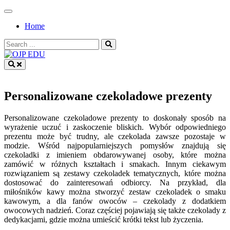
Skip
to
Home
content
Search
for:
OJP EDU
Personalizowane czekoladowe prezenty
Personalizowane czekoladowe prezenty to doskonały sposób na
wyrażenie uczuć i zaskoczenie bliskich. Wybór odpowiedniego
prezentu może być trudny, ale czekolada zawsze pozostaje w
modzie. Wśród najpopularniejszych pomysłów znajdują się
czekoladki z imieniem obdarowywanej osoby, które można
zamówić w różnych kształtach i smakach. Innym ciekawym
rozwiązaniem są zestawy czekoladek tematycznych, które można
dostosować do zainteresowań odbiorcy. Na przykład, dla
miłośników kawy można stworzyć zestaw czekoladek o smaku
kawowym, a dla fanów owoców – czekolady z dodatkiem
owocowych nadzień. Coraz częściej pojawiają się także czekolady z
dedykacjami, gdzie można umieścić krótki tekst lub życzenia.