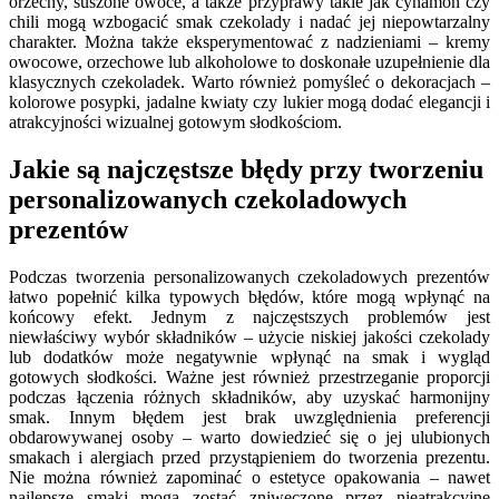
orzechy, suszone owoce, a także przyprawy takie jak cynamon czy
chili mogą wzbogacić smak czekolady i nadać jej niepowtarzalny
charakter. Można także eksperymentować z nadzieniami – kremy
owocowe, orzechowe lub alkoholowe to doskonałe uzupełnienie dla
klasycznych czekoladek. Warto również pomyśleć o dekoracjach –
kolorowe posypki, jadalne kwiaty czy lukier mogą dodać elegancji i
atrakcyjności wizualnej gotowym słodkościom.
Jakie są najczęstsze błędy przy tworzeniu
personalizowanych czekoladowych
prezentów
Podczas tworzenia personalizowanych czekoladowych prezentów
łatwo popełnić kilka typowych błędów, które mogą wpłynąć na
końcowy efekt. Jednym z najczęstszych problemów jest
niewłaściwy wybór składników – użycie niskiej jakości czekolady
lub dodatków może negatywnie wpłynąć na smak i wygląd
gotowych słodkości. Ważne jest również przestrzeganie proporcji
podczas łączenia różnych składników, aby uzyskać harmonijny
smak. Innym błędem jest brak uwzględnienia preferencji
obdarowywanej osoby – warto dowiedzieć się o jej ulubionych
smakach i alergiach przed przystąpieniem do tworzenia prezentu.
Nie można również zapominać o estetyce opakowania – nawet
najlepsze smaki mogą zostać zniweczone przez nieatrakcyjne