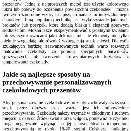
prezentów. Jedną z najprostszych metod jest użycie kolorowego
lukru lub polewy do ozdabiania powierzchni czekoladek – można
tworzyć różnorodne wzory i napisy, co nadaje im indywidualnego
charakteru. Inną popularną techniką jest wykorzystanie jadalnych
brokatów lub posypek, które dodają blasku i elegancji gotowym
słodkościom. Można także eksperymentować z jadalnymi kwiatami
lub świeżymi owocami jako dekoracjami – te elementy nie tylko
pięknie wyglądają, ale również wzbogacają smak całości. Dla osób
szukających bardziej zaawansowanych technik warto rozważyć
malowanie czekolady za pomocą specjalnych barwników
spożywczych lub tworzenie trójwymiarowych kształtów z
temperowanej czekolady.
Jakie są najlepsze sposoby na
przechowywanie personalizowanych
czekoladowych prezentów
Aby personalizowane czekoladowe prezenty zachowały świeżość i
smak przez dłuższy czas, ważne jest ich odpowiednie
przechowywanie. Czekoladę należy trzymać w chłodnym i suchym
miejscu, z dala od źródeł światła oraz wilgoci, ponieważ te czynniki
mogą negatywnie wpłynąć na jej jakość. Idealna temperatura
przechowywania to około 18-20 stopni Celsjusza; unikajmy