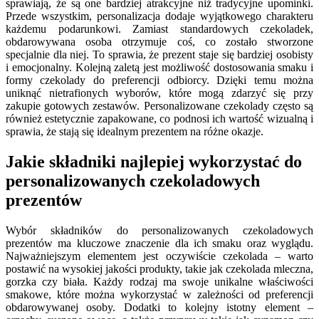
sprawiają, że są one bardziej atrakcyjne niż tradycyjne upominki.
Przede wszystkim, personalizacja dodaje wyjątkowego charakteru
każdemu podarunkowi. Zamiast standardowych czekoladek,
obdarowywana osoba otrzymuje coś, co zostało stworzone
specjalnie dla niej. To sprawia, że prezent staje się bardziej osobisty
i emocjonalny. Kolejną zaletą jest możliwość dostosowania smaku i
formy czekolady do preferencji odbiorcy. Dzięki temu można
uniknąć nietrafionych wyborów, które mogą zdarzyć się przy
zakupie gotowych zestawów. Personalizowane czekolady często są
również estetycznie zapakowane, co podnosi ich wartość wizualną i
sprawia, że stają się idealnym prezentem na różne okazje.
Jakie składniki najlepiej wykorzystać do
personalizowanych czekoladowych
prezentów
Wybór składników do personalizowanych czekoladowych
prezentów ma kluczowe znaczenie dla ich smaku oraz wyglądu.
Najważniejszym elementem jest oczywiście czekolada – warto
postawić na wysokiej jakości produkty, takie jak czekolada mleczna,
gorzka czy biała. Każdy rodzaj ma swoje unikalne właściwości
smakowe, które można wykorzystać w zależności od preferencji
obdarowywanej osoby. Dodatki to kolejny istotny element –