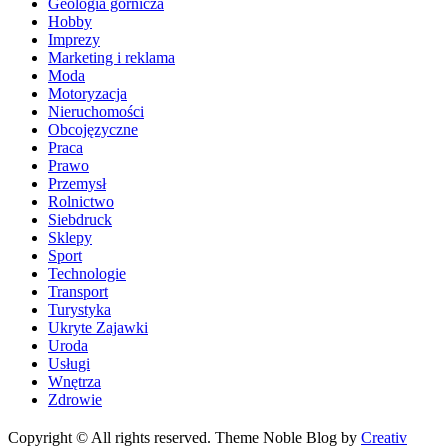
Geologia górnicza
Hobby
Imprezy
Marketing i reklama
Moda
Motoryzacja
Nieruchomości
Obcojęzyczne
Praca
Prawo
Przemysł
Rolnictwo
Siebdruck
Sklepy
Sport
Technologie
Transport
Turystyka
Ukryte Zajawki
Uroda
Usługi
Wnętrza
Zdrowie
Copyright © All rights reserved. Theme Noble Blog by
Creativ