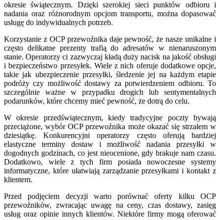
okresie świątecznym. Dzięki szerokiej sieci punktów odbioru i
nadania oraz różnorodnym opcjom transportu, można dopasować
usługę do indywidualnych potrzeb.
Korzystanie z OCP przewoźnika daje pewność, że nasze unikalne i
często delikatne prezenty trafią do adresatów w nienaruszonym
stanie. Operatorzy ci zazwyczaj kładą duży nacisk na jakość obsługi
i bezpieczeństwo przesyłek. Wiele z nich oferuje dodatkowe opcje,
takie jak ubezpieczenie przesyłki, śledzenie jej na każdym etapie
podróży czy możliwość dostawy za potwierdzeniem odbioru. To
szczególnie ważne w przypadku drogich lub sentymentalnych
podarunków, które chcemy mieć pewność, że dotrą do celu.
W okresie przedświątecznym, kiedy tradycyjne poczty bywają
przeciążone, wybór OCP przewoźnika może okazać się strzałem w
dziesiątkę. Konkurencyjni operatorzy często oferują bardziej
elastyczne terminy dostaw i możliwość nadania przesyłki w
dogodnych godzinach, co jest nieocenione, gdy brakuje nam czasu.
Dodatkowo, wiele z tych firm posiada nowoczesne systemy
informatyczne, które ułatwiają zarządzanie przesyłkami i kontakt z
klientem.
Przed podjęciem decyzji warto porównać oferty kilku OCP
przewoźników, zwracając uwagę na ceny, czas dostawy, zasięg
usług oraz opinie innych klientów. Niektóre firmy mogą oferować