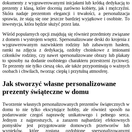
dokumenty z wygrawerowanymi inicjałami lub krótką dedykacją to
prezenty z klasą, które docenią zarówno kobiety, jak i mężczyźni.
Skóra nadaje prezentom elegancji i trwałości, a personalizacja
sprawia, że stają się one jeszcze bardziej wyjątkowe i osobiste. To
inwestycja, która będzie służyć przez lata.
Wśród popularnych opcji znajdują się również przedmioty związane
z domem i wystrojem wnętrz. Spersonalizowane deski do krojenia z
wygrawerowanym nazwiskiem rodziny lub zabawnym hasłem,
ramki na zdjęcia z dedykacją, ozdoby choinkowe z imionami
członków rodziny, czy nawet spersonalizowane obrazy lub plakaty
to sposoby na dodanie osobistego charakteru przestrzeni życiowej.
Te prezenty nie tylko cieszą oko, ale także przypominają o ważnych
osobach i chwilach, tworząc ciepłą i przytulną atmosferę.
Jak stworzyć własne personalizowane
prezenty świąteczne w domu
Tworzenie własnych personalizowanych prezentów świątecznych w
domu to nie tylko ekscytujące hobby, ale również sposób na
podarowanie czegoś naprawdę unikatowego i pełnego serca.
Jednym z najprostszych, a zarazem najbardziej efektownych
pomysłów jest przygotowanie domowych przetworów lub
wypieków, które zostaną ozdobione spersonalizowanymi