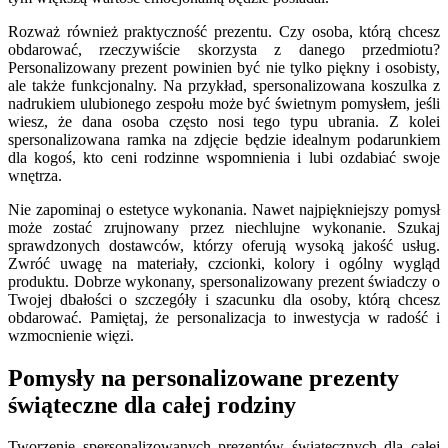
Rozważ również praktyczność prezentu. Czy osoba, którą chcesz
obdarować, rzeczywiście skorzysta z danego przedmiotu?
Personalizowany prezent powinien być nie tylko piękny i osobisty,
ale także funkcjonalny. Na przykład, spersonalizowana koszulka z
nadrukiem ulubionego zespołu może być świetnym pomysłem, jeśli
wiesz, że dana osoba często nosi tego typu ubrania. Z kolei
spersonalizowana ramka na zdjęcie będzie idealnym podarunkiem
dla kogoś, kto ceni rodzinne wspomnienia i lubi ozdabiać swoje
wnętrza.
Nie zapominaj o estetyce wykonania. Nawet najpiękniejszy pomysł
może zostać zrujnowany przez niechlujne wykonanie. Szukaj
sprawdzonych dostawców, którzy oferują wysoką jakość usług.
Zwróć uwagę na materiały, czcionki, kolory i ogólny wygląd
produktu. Dobrze wykonany, spersonalizowany prezent świadczy o
Twojej dbałości o szczegóły i szacunku dla osoby, którą chcesz
obdarować. Pamiętaj, że personalizacja to inwestycja w radość i
wzmocnienie więzi.
Pomysły na personalizowane prezenty
świąteczne dla całej rodziny
Tworzenie spersonalizowanych prezentów świątecznych dla całej