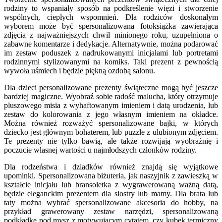
rodziny to wspaniały sposób na podkreślenie więzi i stworzenie
wspólnych, ciepłych wspomnień. Dla rodziców doskonałym
wyborem może być spersonalizowana fotoksiążka zawierająca
zdjęcia z najważniejszych chwil minionego roku, uzupełniona o
zabawne komentarze i dedykacje. Alternatywnie, można podarować
im zestaw poduszek z nadrukowanymi inicjałami lub portretami
rodzinnymi stylizowanymi na komiks. Taki prezent z pewnością
wywoła uśmiech i będzie piękną ozdobą salonu.
Dla dzieci personalizowane prezenty świąteczne mogą być jeszcze
bardziej magiczne. Wyobraź sobie radość malucha, który otrzymuje
pluszowego misia z wyhaftowanym imieniem i datą urodzenia, lub
zestaw do kolorowania z jego własnym imieniem na okładce.
Można również rozważyć spersonalizowane bajki, w których
dziecko jest głównym bohaterem, lub puzzle z ulubionym zdjęciem.
Te prezenty nie tylko bawią, ale także rozwijają wyobraźnię i
poczucie własnej wartości u najmłodszych członków rodziny.
Dla rodzeństwa i dziadków również znajdą się wyjątkowe
upominki. Spersonalizowana biżuteria, jak naszyjnik z zawieszką w
kształcie inicjału lub bransoletka z wygrawerowaną ważną datą,
będzie eleganckim prezentem dla siostry lub mamy. Dla brata lub
taty można wybrać spersonalizowane akcesoria do hobby, na
przykład grawerowany zestaw narzędzi, spersonalizowaną
podkładkę pod mysz z motywującym cytatem, czy kubek termiczny