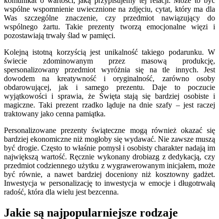
komunikat o wartości, jaką przypisujemy tej relacji. Może to być
wspólne wspomnienie uwiecznione na zdjęciu, cytat, który ma dla
Was szczególne znaczenie, czy przedmiot nawiązujący do
wspólnego żartu. Takie prezenty tworzą emocjonalne więzi i
pozostawiają trwały ślad w pamięci.
Kolejną istotną korzyścią jest unikalność takiego podarunku. W
świecie zdominowanym przez masową produkcję,
spersonalizowany przedmiot wyróżnia się na tle innych. Jest
dowodem na kreatywność i oryginalność, zarówno osoby
obdarowującej, jak i samego prezentu. Daje to poczucie
wyjątkowości i sprawia, że Święta stają się bardziej osobiste i
magiczne. Taki prezent rzadko ląduje na dnie szafy – jest raczej
traktowany jako cenna pamiątka.
Personalizowane prezenty świąteczne mogą również okazać się
bardziej ekonomiczne niż mogłoby się wydawać. Nie zawsze muszą
być drogie. Często to właśnie pomysł i osobisty charakter nadają im
największą wartość. Ręcznie wykonany drobiazg z dedykacją, czy
przedmiot codziennego użytku z wygrawerowanym inicjałem, może
być równie, a nawet bardziej doceniony niż kosztowny gadżet.
Inwestycja w personalizację to inwestycja w emocje i długotrwałą
radość, która dla wielu jest bezcenna.
Jakie są najpopularniejsze rodzaje