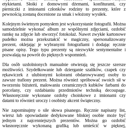
etykietami. Słoiki z domowymi dżemami, konfiturami, czy
pierniczki z imionami członków rodziny to prezenty, które z
pewnością zostaną docenione za smak i włożony wysiłek.
Kolejnym świetnym pomysłem jest wykorzystanie fotografii. Można
samodzielnie wykonać album ze wspólnymi zdjęciami, ozdobić
ramkę na zdjęcie lub stworzyć fotokolaż. Nawet zwykłe kartonowe
pudełko można przekształcić w magiczny, spersonalizowany
prezent, oklejając je wybranymi fotografiami i dodając ręcznie
pisane opisy. Tego typu prezenty są niezwykle sentymentalne i
pozwalają na powrót do pięknych wspomnień.
Dla osób uzdolnionych manualnie otwierają się jeszcze szersze
możliwości. Szydełkowanie lub dzierganie szalików, czapek czy
rękawiczek z ulubionymi kolorami obdarowywanej osoby to
zawsze trafiony prezent. Można również spróbować swoich sił w
tworzeniu biżuterii, malowaniu ceramicznych kubków farbami do
porcelany, czy ozdabianiu przedmiotów techniką decoupage.
Własnoręcznie wykonane ozdoby choinkowe z imionami czy
datami to również uroczy i osobisty akcent świąteczny.
Nie zapominajmy o sile słowa pisanego. Ręcznie napisany list,
wiersz lub opowiadanie dedykowane bliskiej osobie może być
jednym z najcenniejszych prezentów. Można go ozdobić
własnoręcznie wykonaną grafiką lub umieścić w pięknej,