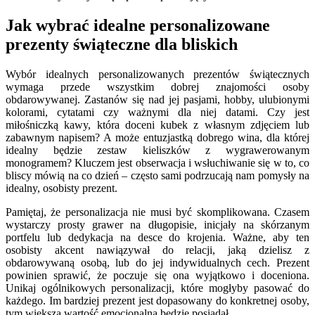
Jak wybrać idealne personalizowane
prezenty świąteczne dla bliskich
Wybór idealnych personalizowanych prezentów świątecznych
wymaga przede wszystkim dobrej znajomości osoby
obdarowywanej. Zastanów się nad jej pasjami, hobby, ulubionymi
kolorami, cytatami czy ważnymi dla niej datami. Czy jest
miłośniczką kawy, która doceni kubek z własnym zdjęciem lub
zabawnym napisem? A może entuzjastką dobrego wina, dla której
idealny będzie zestaw kieliszków z wygrawerowanym
monogramem? Kluczem jest obserwacja i wsłuchiwanie się w to, co
bliscy mówią na co dzień – często sami podrzucają nam pomysły na
idealny, osobisty prezent.
Pamiętaj, że personalizacja nie musi być skomplikowana. Czasem
wystarczy prosty grawer na długopisie, inicjały na skórzanym
portfelu lub dedykacja na desce do krojenia. Ważne, aby ten
osobisty akcent nawiązywał do relacji, jaką dzielisz z
obdarowywaną osobą, lub do jej indywidualnych cech. Prezent
powinien sprawić, że poczuje się ona wyjątkowo i doceniona.
Unikaj ogólnikowych personalizacji, które mogłyby pasować do
każdego. Im bardziej prezent jest dopasowany do konkretnej osoby,
tym większą wartość emocjonalną będzie posiadał.