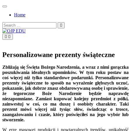
Skip
to
Home
content
Search
for:
OJP EDU
Personalizowane prezenty świąteczne
Zbliżają się Święta Bożego Narodzenia, a wraz z nimi gorączka
poszukiwania idealnych upominków. W tym roku postaw na
coś więcej niż tylko standardowe podarunki. Personalizowane
prezenty świąteczne to sposób na wyrażenie głębszych uczuć,
pokazanie, jak dobrze znasz obdarowywaną osobę i sprawienie,
że tegoroczne Boże Narodzenie będzie naprawdę
niezapomniane. Zamiast kupować kolejny przedmiot z półki,
zainwestuj w coś, co ma duszę i osobisty charakter. Taki
prezent mówi więcej niż tysiąc słów, świadcząc o trosce,
zaangażowaniu i czasie, który poświęciłeś na jego wybór lub
stworzenie.
W erze masowej produkcji i powtarzalnych trendów, unikalność