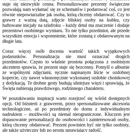
staje się niezwykle cenna. Personalizowane prezenty świąteczne
pozwalają nam wyłamać się ze schematów i podarować coś, co jest
równie niepowtarzalne jak osoba, którą chcemy obdarować. Czy to
grawer z ważną datą, zdjęcie bliskiej osoby na kubku, czy
haftowane inicjały na szlafroku – każdy detal ma znaczenie i dodaje
prezentowi osobistego wymiaru. To nie tylko przedmiot, ale przede
wszystkim emocja i wspomnienie, które zostaną z obdarowanym na
długie lata.
Coraz więcej osób docenia wartość takich wyjątkowych
podarunków. Personalizacja nie musi oznaczać drogich
przedmiotów. Często to właśnie prostota połączona z osobistym
akcentem sprawia, że prezent staje się bezcenny. Pomyśl o albumie
ze wspólnymi zdjęciami, ręcznie napisanym liście w ozdobnej
kopercie, czy nawet własnoręcznie wykonanej ozdobie choinkowej
z dedykacją. Te drobne gesty budują silniejsze więzi i sprawiają, że
Święta nabierają prawdziwego, rodzinnego charakteru.
W poszukiwaniu inspiracji warto rozejrzeć się wśród dostępnych
opcji. Od biżuterii z grawerem, przez spersonalizowane akcesoria
technologiczne, aż po przedmioty do domu z indywidualnym
nadrukiem – możliwości są niemal nieograniczone. Kluczem jest
dopasowanie personalizacji do osobowości i zainteresowań osoby,
którą chcemy obdarować. Prezent powinien być nie tylko osobisty,
ale także użyteczny lub po prostu sprawiający radość.