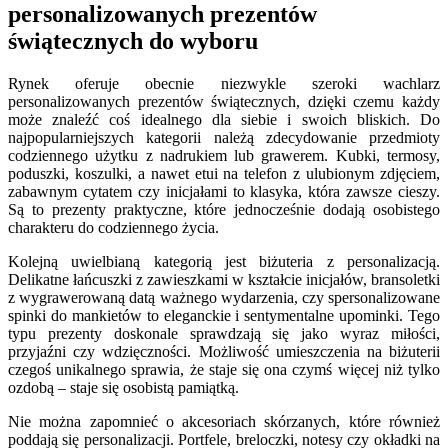
personalizowanych prezentów
świątecznych do wyboru
Rynek oferuje obecnie niezwykle szeroki wachlarz
personalizowanych prezentów świątecznych, dzięki czemu każdy
może znaleźć coś idealnego dla siebie i swoich bliskich. Do
najpopularniejszych kategorii należą zdecydowanie przedmioty
codziennego użytku z nadrukiem lub grawerem. Kubki, termosy,
poduszki, koszulki, a nawet etui na telefon z ulubionym zdjęciem,
zabawnym cytatem czy inicjałami to klasyka, która zawsze cieszy.
Są to prezenty praktyczne, które jednocześnie dodają osobistego
charakteru do codziennego życia.
Kolejną uwielbianą kategorią jest biżuteria z personalizacją.
Delikatne łańcuszki z zawieszkami w kształcie inicjałów, bransoletki
z wygrawerowaną datą ważnego wydarzenia, czy spersonalizowane
spinki do mankietów to eleganckie i sentymentalne upominki. Tego
typu prezenty doskonale sprawdzają się jako wyraz miłości,
przyjaźni czy wdzięczności. Możliwość umieszczenia na biżuterii
czegoś unikalnego sprawia, że staje się ona czymś więcej niż tylko
ozdobą – staje się osobistą pamiątką.
Nie można zapomnieć o akcesoriach skórzanych, które również
poddają się personalizacji. Portfele, breloczki, notesy czy okładki na