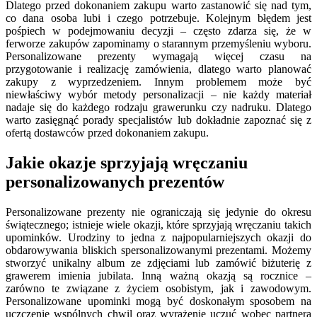
Dlatego przed dokonaniem zakupu warto zastanowić się nad tym,
co dana osoba lubi i czego potrzebuje. Kolejnym błędem jest
pośpiech w podejmowaniu decyzji – często zdarza się, że w
ferworze zakupów zapominamy o starannym przemyśleniu wyboru.
Personalizowane prezenty wymagają więcej czasu na
przygotowanie i realizację zamówienia, dlatego warto planować
zakupy z wyprzedzeniem. Innym problemem może być
niewłaściwy wybór metody personalizacji – nie każdy materiał
nadaje się do każdego rodzaju grawerunku czy nadruku. Dlatego
warto zasięgnąć porady specjalistów lub dokładnie zapoznać się z
ofertą dostawców przed dokonaniem zakupu.
Jakie okazje sprzyjają wręczaniu
personalizowanych prezentów
Personalizowane prezenty nie ograniczają się jedynie do okresu
świątecznego; istnieje wiele okazji, które sprzyjają wręczaniu takich
upominków. Urodziny to jedna z najpopularniejszych okazji do
obdarowywania bliskich spersonalizowanymi prezentami. Możemy
stworzyć unikalny album ze zdjęciami lub zamówić biżuterię z
grawerem imienia jubilata. Inną ważną okazją są rocznice –
zarówno te związane z życiem osobistym, jak i zawodowym.
Personalizowane upominki mogą być doskonałym sposobem na
uczczenie wspólnych chwil oraz wyrażenie uczuć wobec partnera