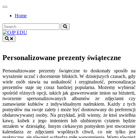
Skip
to
Home
content
Search
for:
OJP EDU
Personalizowane prezenty świąteczne
Personalizowane prezenty świąteczne to doskonały sposób na
wyrażenie uczuć i docenienie bliskich. W dzisiejszych czasach, gdy
wiele osób stawia na unikalność i oryginalność, personalizacja
prezentów staje się coraz bardziej popularna. Możemy wybierać
spośród różnych opcji, takich jak grawerowanie imion na biżuterii,
tworzenie spersonalizowanych albumów ze zdjęciami czy
zamawianie kubków z indywidualnym nadrukiem. Każdy z tych
pomysłów ma swoje zalety i może być dostosowany do preferencji
obdarowywanej osoby. Na przykład, jeśli wiemy, że ktoś uwielbia
kawę, kubek z jego imieniem lub ulubionym cytatem będzie
strzałem w dziesiątkę. Innym ciekawym pomysłem jest stworzenie
kalendarza ze zdjęciami wspólnych chwil, co nie tylko jest
praktyczne, ale również wzbudza miłe wspomnienia. Warto również