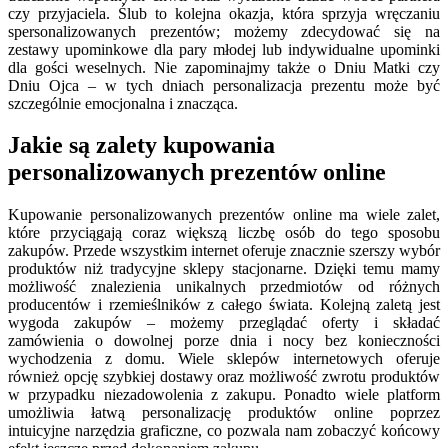
czy przyjaciela. Ślub to kolejna okazja, która sprzyja wręczaniu
spersonalizowanych prezentów; możemy zdecydować się na
zestawy upominkowe dla pary młodej lub indywidualne upominki
dla gości weselnych. Nie zapominajmy także o Dniu Matki czy
Dniu Ojca – w tych dniach personalizacja prezentu może być
szczególnie emocjonalna i znacząca.
Jakie są zalety kupowania
personalizowanych prezentów online
Kupowanie personalizowanych prezentów online ma wiele zalet,
które przyciągają coraz większą liczbę osób do tego sposobu
zakupów. Przede wszystkim internet oferuje znacznie szerszy wybór
produktów niż tradycyjne sklepy stacjonarne. Dzięki temu mamy
możliwość znalezienia unikalnych przedmiotów od różnych
producentów i rzemieślników z całego świata. Kolejną zaletą jest
wygoda zakupów – możemy przeglądać oferty i składać
zamówienia o dowolnej porze dnia i nocy bez konieczności
wychodzenia z domu. Wiele sklepów internetowych oferuje
również opcję szybkiej dostawy oraz możliwość zwrotu produktów
w przypadku niezadowolenia z zakupu. Ponadto wiele platform
umożliwia łatwą personalizację produktów online poprzez
intuicyjne narzędzia graficzne, co pozwala nam zobaczyć końcowy