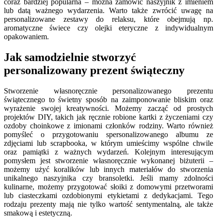
coraz bardziej popularna – można zamówić naszyjnik z imieniem
lub datą ważnego wydarzenia. Warto także zwrócić uwagę na
personalizowane zestawy do relaksu, które obejmują np.
aromatyczne świece czy olejki eteryczne z indywidualnym
opakowaniem.
Jak samodzielnie stworzyć
personalizowany prezent świąteczny
Stworzenie własnoręcznie personalizowanego prezentu
świątecznego to świetny sposób na zaimponowanie bliskim oraz
wyrażenie swojej kreatywności. Możemy zacząć od prostych
projektów DIY, takich jak ręcznie robione kartki z życzeniami czy
ozdoby choinkowe z imionami członków rodziny. Warto również
pomyśleć o przygotowaniu spersonalizowanego albumu ze
zdjęciami lub scrapbooka, w którym umieścimy wspólne chwile
oraz pamiątki z ważnych wydarzeń. Kolejnym interesującym
pomysłem jest stworzenie własnoręcznie wykonanej biżuterii –
możemy użyć koralików lub innych materiałów do stworzenia
unikalnego naszyjnika czy bransoletki. Jeśli mamy zdolności
kulinarne, możemy przygotować słoiki z domowymi przetworami
lub ciasteczkami ozdobionymi etykietami z dedykacjami. Tego
rodzaju prezenty mają nie tylko wartość sentymentalną, ale także
smakową i estetyczną.