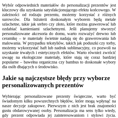
Wybór odpowiednich materiałów do personalizacji prezentów jest
kluczowy dla uzyskania satysfakcjonującego efektu końcowego. W
zależności od rodzaju prezentu, możemy korzystać z różnych
surowców. Dla biżuterii doskonałym wyborem będą metale
szlachetne, takie jak srebro czy złoto, które można grawerować lub
ozdabiać kamieniami szlachetnymi. Jeśli planujemy stworzyć
personalizowane akcesoria do domu, warto rozważyć drewno lub
ceramikę – te materiały świetnie nadają się do grawerowania lub
malowania. W przypadku tekstyliów, takich jak poduszki czy torby,
możemy wykorzystać haft lub nadruk sublimacyjny, co pozwoli na
uzyskanie trwałych i estetycznych efektów. Warto również zwrócić
uwagę na ekologiczne materiały, które stają się coraz bardziej
popularne – bawełna organiczna czy bambus to doskonałe wybory
dla osób dbających o środowisko.
Jakie są najczęstsze błędy przy wyborze
personalizowanych prezentów
Wybierając personalizowane prezenty świąteczne, warto być
świadomym kilku powszechnych błędów, które mogą wpłynąć na
nasze decyzje zakupowe. Pierwszym z nich jest brak znajomości
gustu obdarowywanej osoby. Personalizacja ma sens tylko wtedy,
gdy prezent odpowiada jej zainteresowaniom i stylowi życia.