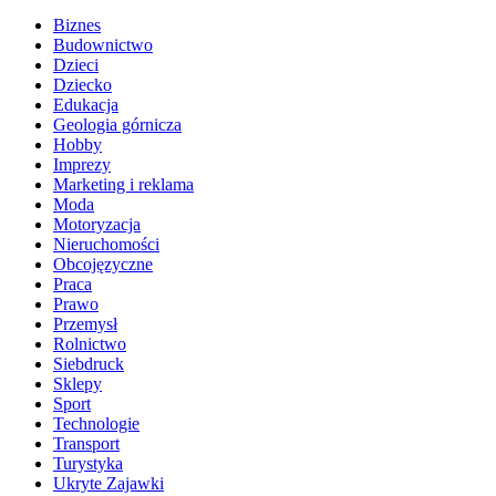
Biznes
Budownictwo
Dzieci
Dziecko
Edukacja
Geologia górnicza
Hobby
Imprezy
Marketing i reklama
Moda
Motoryzacja
Nieruchomości
Obcojęzyczne
Praca
Prawo
Przemysł
Rolnictwo
Siebdruck
Sklepy
Sport
Technologie
Transport
Turystyka
Ukryte Zajawki