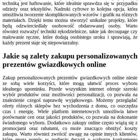
techniką jest haftowanie, które idealnie sprawdza się w przypadku
odzieży oraz tekstyliów. Nadruki cyfrowe to kolejna opcja, która
umożliwia tworzenie skomplikowanych wzorów i grafik na różnych
materiałach. Dzięki temu można stworzyć unikalne projekty, które
będą odzwierciedlały osobowość obdarowanej osoby. Warto
również rozważyć techniki rękodzielnicze, takie jak decoupage czy
malowanie ręczne, które dodają osobistego uroku i sprawiają, że
każdy prezent staje się niepowtarzalny.
Jakie są zalety zakupu personalizowanych
prezentów gwiazdkowych online
Zakup personalizowanych prezentów gwiazdkowych online niesie
ze sobą wiele korzyści, które mogą ułatwić proces wyboru
idealnego upominku. Przede wszystkim internet oferuje szeroki
wybór produktów oraz możliwości personalizacji, co pozwala na
znalezienie czegoś naprawdę wyjątkowego. Możemy przeglądać
oferty różnych sklepów bez wychodzenia z domu, co oszczędza
czas i energię. Wiele platform internetowych umożliwia łatwe
porównanie cen oraz jakości produktów, co pozwala na dokonanie
świadomego wyboru. Dodatkowo zakupy online często wiążą się z
promocjami oraz rabatami, co może znacząco obniżyć koszty
zakupu. Warto również zwrócić uwagę na opinie innych klientów,
które mogą pomóc w podjęciu decyzji o wyborze konkretnego