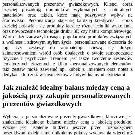
personalizowanych prezentów gwiazdkowych. Klienci coraz
częściej poszukują upominków wykonanych z naturalnych
materiałów oraz takich, które mają pozytywny wpływ na
środowisko. Personalizacja staje się bardziej kreatywna – coraz
częściej pojawiają się produkty łączące różne techniki wykonania
oraz nowoczesne technologie druku 3D czy haftu komputerowego.
Warto także zauważyć rosnącą popularność produktów związanych
z wellness i zdrowym stylem życia; personalizowane akcesoria do
jogi czy zestawy do aromaterapii cieszą się dużym
zainteresowaniem wśród osób dbających o swoje samopoczucie
fizyczne i psychiczne. Trendem jest także tworzenie zestawów
tematycznych złożonych z kilku spersonalizowanych elementów;
taki zestaw może zawierać np. kubek z imieniem oraz notes z
dedykacją lub zestaw kosmetyków z indywidualnymi etykietami.
Jak znaleźć idealny balans między ceną a
jakością przy zakupie personalizowanych
prezentów gwiazdkowych
Wybierając personalizowane prezenty gwiazdkowe, kluczowe jest
znalezienie idealnego balansu między ceną a jakością produktu.
Ważne jest ustalenie budżetu jeszcze przed rozpoczęciem
poszukiwań; dzięki temu unikniemy pokusy wydawania więcej niż