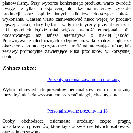
planowaliśmy. Przy wyborze konkretnego produktu warto zwrócić
uwagę nie tylko na jego cenę, ale także na materiały użyte do
produkcji oraz opinie innych klientów dotyczące jakości
wykonania. Czasem warto zainwestować nieco więcej w produkt
lepszej jakości, który będzie trwały i estetyczny przez długi czas;
taki upominek będzie miał większą wartość emocjonalną dla
obdarowanego niż tańsza alternatywa o niskiej jakości.
Porównywanie ofert różnych sklepów pozwala znaleźć najlepsze
okazje oraz promocje; często można trafić na interesujące rabaty lub
zestawy promocyjne zawierające kilka produktów w korzystnej
cenie.
Zobacz także:
Nawigacja
Prezenty personalizowane na urodziny
wpisu
Wybór odpowiednich prezentów personalizowanych na urodziny
może być nie lada wyzwaniem, szczególnie gdy chcemy, aby…
Personalizowane prezenty na 18
Osoby obchodzące osiemnaste urodziny często pragną
wyjątkowych prezentów, które będą odzwierciedlały ich osobowość
oraz zainteresowania.…