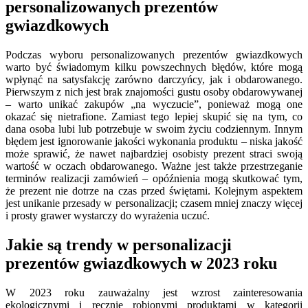
personalizowanych prezentów
gwiazdkowych
Podczas wyboru personalizowanych prezentów gwiazdkowych
warto być świadomym kilku powszechnych błędów, które mogą
wpłynąć na satysfakcję zarówno darczyńcy, jak i obdarowanego.
Pierwszym z nich jest brak znajomości gustu osoby obdarowywanej
– warto unikać zakupów „na wyczucie”, ponieważ mogą one
okazać się nietrafione. Zamiast tego lepiej skupić się na tym, co
dana osoba lubi lub potrzebuje w swoim życiu codziennym. Innym
błędem jest ignorowanie jakości wykonania produktu – niska jakość
może sprawić, że nawet najbardziej osobisty prezent straci swoją
wartość w oczach obdarowanego. Ważne jest także przestrzeganie
terminów realizacji zamówień – opóźnienia mogą skutkować tym,
że prezent nie dotrze na czas przed świętami. Kolejnym aspektem
jest unikanie przesady w personalizacji; czasem mniej znaczy więcej
i prosty grawer wystarczy do wyrażenia uczuć.
Jakie są trendy w personalizacji
prezentów gwiazdkowych w 2023 roku
W 2023 roku zauważalny jest wzrost zainteresowania
ekologicznymi i ręcznie robionymi produktami w kategorii