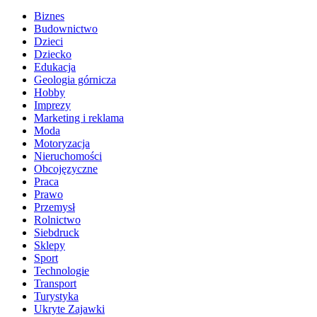
Biznes
Budownictwo
Dzieci
Dziecko
Edukacja
Geologia górnicza
Hobby
Imprezy
Marketing i reklama
Moda
Motoryzacja
Nieruchomości
Obcojęzyczne
Praca
Prawo
Przemysł
Rolnictwo
Siebdruck
Sklepy
Sport
Technologie
Transport
Turystyka
Ukryte Zajawki