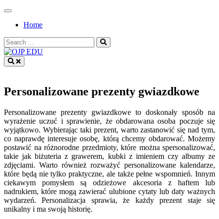
Skip
to
Home
content
Search
for:
OJP EDU
Personalizowane prezenty gwiazdkowe
Personalizowane prezenty gwiazdkowe to doskonały sposób na
wyrażenie uczuć i sprawienie, że obdarowana osoba poczuje się
wyjątkowo. Wybierając taki prezent, warto zastanowić się nad tym,
co naprawdę interesuje osobę, którą chcemy obdarować. Możemy
postawić na różnorodne przedmioty, które można spersonalizować,
takie jak biżuteria z grawerem, kubki z imieniem czy albumy ze
zdjęciami. Warto również rozważyć personalizowane kalendarze,
które będą nie tylko praktyczne, ale także pełne wspomnień. Innym
ciekawym pomysłem są odzieżowe akcesoria z haftem lub
nadrukiem, które mogą zawierać ulubione cytaty lub daty ważnych
wydarzeń. Personalizacja sprawia, że każdy prezent staje się
unikalny i ma swoją historię.