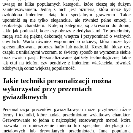
uwagę na kilka popularnych kategorii, które cieszą się dużym
zainteresowaniem. Jedną z nich jest biżuteria, która może być
ozdobiona imieniem, datą lub specjalnym grawerem. Takie
upominki są nie tylko eleganckie, ale również pełne emocji i
osobistego charakteru. Kolejną kategorią są akcesoria do domu,
takie jak poduszki, koce czy obrazy z dedykacjami. Te przedmioty
mogą stać się piękną dekoracją wnętrza i przypominać o ważnych
chwilach. Warto również wspomnieć o odzieży, która może być
spersonalizowana poprzez hafty lub nadruki. Koszulki, bluzy czy
czapki z unikalnymi wzorami to świetny sposób na wyrażenie siebie
oraz swoich pasji. Personalizowane gadżety technologiczne, takie
jak etui na telefon czy pendrive z imieniem właściciela, również
zdobywają coraz większą popularność.
Jakie techniki personalizacji można
wykorzystać przy prezentach
gwiazdkowych
Personalizacja prezentów gwiazdkowych może przybierać różne
formy i techniki, które nadają przedmiotom wyjątkowy charakter.
Grawerowanie to jedna z najczęściej stosowanych metod, która
pozwala na umieszczenie imienia lub specjalnej dedykacji na
metalowych lub drewnianych przedmiotach. Inną popularną