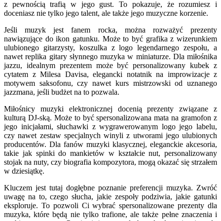
z pewnością trafią w jego gust. To pokazuje, że rozumiesz i
doceniasz nie tylko jego talent, ale także jego muzyczne korzenie.
Jeśli muzyk jest fanem rocka, można rozważyć prezenty
nawiązujące do ikon gatunku. Może to być grafika z wizerunkiem
ulubionego gitarzysty, koszulka z logo legendarnego zespołu, a
nawet replika gitary słynnego muzyka w miniaturze. Dla miłośnika
jazzu, idealnym prezentem może być personalizowany kubek z
cytatem z Milesa Davisa, elegancki notatnik na improwizacje z
motywem saksofonu, czy nawet kurs mistrzowski od uznanego
jazzmana, jeśli budżet na to pozwala.
Miłośnicy muzyki elektronicznej docenią prezenty związane z
kulturą DJ-ską. Może to być spersonalizowana mata na gramofon z
jego inicjałami, słuchawki z wygrawerowanym logo jego labelu,
czy nawet zestaw specjalnych winyli z utworami jego ulubionych
producentów. Dla fanów muzyki klasycznej, eleganckie akcesoria,
takie jak spinki do mankietów w kształcie nut, personalizowany
stojak na nuty, czy biografia kompozytora, mogą okazać się strzałem
w dziesiątkę.
Kluczem jest tutaj dogłębne poznanie preferencji muzyka. Zwróć
uwagę na to, czego słucha, jakie zespoły podziwia, jakie gatunki
eksploruje. To pozwoli Ci wybrać spersonalizowane prezenty dla
muzyka, które będą nie tylko trafione, ale także pełne znaczenia i