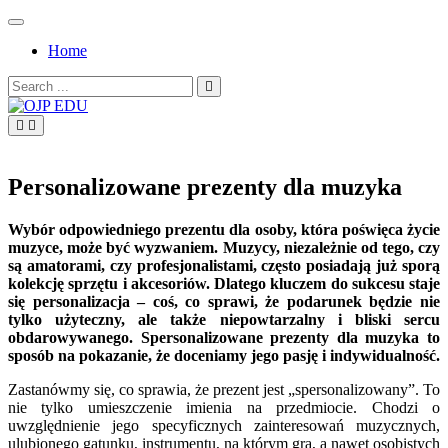
Skip
to
Home
content
Search
for:
OJP EDU
Personalizowane prezenty dla muzyka
Wybór odpowiedniego prezentu dla osoby, która poświęca życie
muzyce, może być wyzwaniem. Muzycy, niezależnie od tego, czy
są amatorami, czy profesjonalistami, często posiadają już sporą
kolekcję sprzętu i akcesoriów. Dlatego kluczem do sukcesu staje
się personalizacja – coś, co sprawi, że podarunek będzie nie
tylko użyteczny, ale także niepowtarzalny i bliski sercu
obdarowywanego. Spersonalizowane prezenty dla muzyka to
sposób na pokazanie, że doceniamy jego pasję i indywidualność.
Zastanówmy się, co sprawia, że prezent jest „spersonalizowany”. To
nie tylko umieszczenie imienia na przedmiocie. Chodzi o
uwzględnienie jego specyficznych zainteresowań muzycznych,
ulubionego gatunku, instrumentu, na którym gra, a nawet osobistych