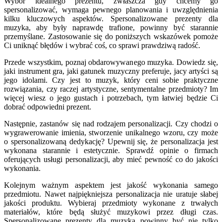
Wybór idealnego prezentu, zwłaszcza gdy chcemy go
spersonalizować, wymaga pewnego planowania i uwzględnienia
kilku kluczowych aspektów. Spersonalizowane prezenty dla
muzyka, aby były naprawdę trafione, powinny być starannie
przemyślane. Zastosowanie się do poniższych wskazówek pomoże
Ci uniknąć błędów i wybrać coś, co sprawi prawdziwą radość.
Przede wszystkim, poznaj obdarowywanego muzyka. Dowiedz się,
jaki instrument gra, jaki gatunek muzyczny preferuje, jacy artyści są
jego idolami. Czy jest to muzyk, który ceni sobie praktyczne
rozwiązania, czy raczej artystyczne, sentymentalne przedmioty? Im
więcej wiesz o jego gustach i potrzebach, tym łatwiej będzie Ci
dobrać odpowiedni prezent.
Następnie, zastanów się nad rodzajem personalizacji. Czy chodzi o
wygrawerowanie imienia, stworzenie unikalnego wzoru, czy może
o spersonalizowaną dedykację? Upewnij się, że personalizacja jest
wykonana starannie i estetycznie. Sprawdź opinie o firmach
oferujących usługi personalizacji, aby mieć pewność co do jakości
wykonania.
Kolejnym ważnym aspektem jest jakość wykonania samego
przedmiotu. Nawet najpiękniejsza personalizacja nie uratuje słabej
jakości produktu. Wybieraj przedmioty wykonane z trwałych
materiałów, które będą służyć muzykowi przez długi czas.
Spersonalizowane prezenty dla muzyka powinny być nie tylko