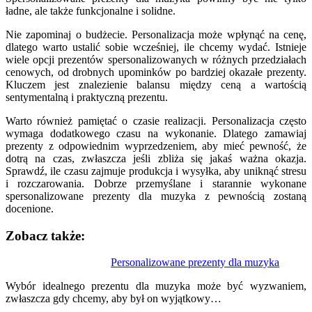
ładne, ale także funkcjonalne i solidne.
Nie zapominaj o budżecie. Personalizacja może wpłynąć na cenę,
dlatego warto ustalić sobie wcześniej, ile chcemy wydać. Istnieje
wiele opcji prezentów spersonalizowanych w różnych przedziałach
cenowych, od drobnych upominków po bardziej okazałe prezenty.
Kluczem jest znalezienie balansu między ceną a wartością
sentymentalną i praktyczną prezentu.
Warto również pamiętać o czasie realizacji. Personalizacja często
wymaga dodatkowego czasu na wykonanie. Dlatego zamawiaj
prezenty z odpowiednim wyprzedzeniem, aby mieć pewność, że
dotrą na czas, zwłaszcza jeśli zbliża się jakaś ważna okazja.
Sprawdź, ile czasu zajmuje produkcja i wysyłka, aby uniknąć stresu
i rozczarowania. Dobrze przemyślane i starannie wykonane
spersonalizowane prezenty dla muzyka z pewnością zostaną
docenione.
Zobacz także:
Nawigacja
Personalizowane prezenty dla muzyka
wpisu
Wybór idealnego prezentu dla muzyka może być wyzwaniem,
zwłaszcza gdy chcemy, aby był on wyjątkowy…