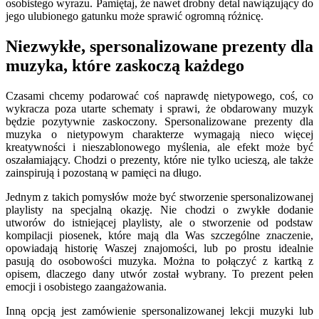
osobistego wyrazu. Pamiętaj, że nawet drobny detal nawiązujący do
jego ulubionego gatunku może sprawić ogromną różnicę.
Niezwykłe, spersonalizowane prezenty dla
muzyka, które zaskoczą każdego
Czasami chcemy podarować coś naprawdę nietypowego, coś, co
wykracza poza utarte schematy i sprawi, że obdarowany muzyk
będzie pozytywnie zaskoczony. Spersonalizowane prezenty dla
muzyka o nietypowym charakterze wymagają nieco więcej
kreatywności i nieszablonowego myślenia, ale efekt może być
oszałamiający. Chodzi o prezenty, które nie tylko ucieszą, ale także
zainspirują i pozostaną w pamięci na długo.
Jednym z takich pomysłów może być stworzenie spersonalizowanej
playlisty na specjalną okazję. Nie chodzi o zwykłe dodanie
utworów do istniejącej playlisty, ale o stworzenie od podstaw
kompilacji piosenek, które mają dla Was szczególne znaczenie,
opowiadają historię Waszej znajomości, lub po prostu idealnie
pasują do osobowości muzyka. Można to połączyć z kartką z
opisem, dlaczego dany utwór został wybrany. To prezent pełen
emocji i osobistego zaangażowania.
Inną opcją jest zamówienie spersonalizowanej lekcji muzyki lub