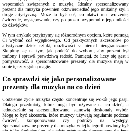
wspomnień związanych z muzyką. Idealny spersonalizowany
prezent dla muzyka powinien odzwierciedlać jego unikalny styl i
drogę artystyczną. Może to być coś, co ułatwi mu tworzenie,
ćwiczenie, występowanie, czy po prostu przypomni o jego miłości
do dźwięków.
W tym artykule przyjrzymy się różnorodnym opcjom, które pomogą
Ci wybrać coś wyjątkowego. Od praktycznych akcesoriów po
artystyczne dzieła sztuki, możliwości są niemal nieograniczone.
Skupimy się na tym, jak podejść do wyboru, aby prezent był
trafiony i sprawił prawdziwą radość. Pamiętaj, że liczy się gest i
pomysłowość, a spersonalizowane prezenty dla muzyka mają w
sobie tę szczególną magię.
Co sprawdzi się jako personalizowane
prezenty dla muzyka na co dzień
Codzienne życie muzyka często koncentruje się wokół jego pasji.
Dlatego przedmioty, które mogą być używane na co dzień, a
jednocześnie są spersonalizowane, stanowią doskonały wybór.
Mogą to być akcesoria, które muzycy używają regularnie podczas
ćwiczeń, komponowania czy podróży na występy.
Spersonalizowane prezenty dla muzyka w tej kategorii powinny być
nie tylko funkcjonalne, ale także estetycznie dopasowane do jego