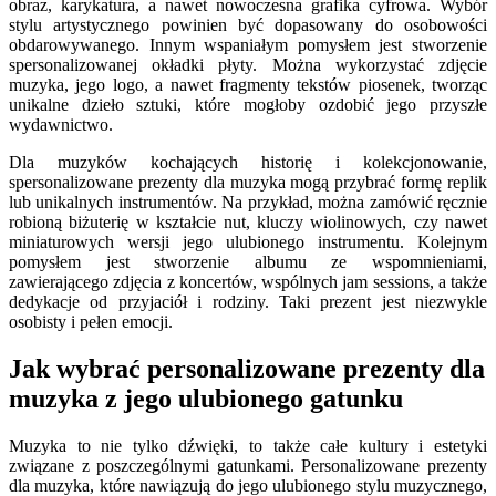
obraz, karykatura, a nawet nowoczesna grafika cyfrowa. Wybór
stylu artystycznego powinien być dopasowany do osobowości
obdarowywanego. Innym wspaniałym pomysłem jest stworzenie
spersonalizowanej okładki płyty. Można wykorzystać zdjęcie
muzyka, jego logo, a nawet fragmenty tekstów piosenek, tworząc
unikalne dzieło sztuki, które mogłoby ozdobić jego przyszłe
wydawnictwo.
Dla muzyków kochających historię i kolekcjonowanie,
spersonalizowane prezenty dla muzyka mogą przybrać formę replik
lub unikalnych instrumentów. Na przykład, można zamówić ręcznie
robioną biżuterię w kształcie nut, kluczy wiolinowych, czy nawet
miniaturowych wersji jego ulubionego instrumentu. Kolejnym
pomysłem jest stworzenie albumu ze wspomnieniami,
zawierającego zdjęcia z koncertów, wspólnych jam sessions, a także
dedykacje od przyjaciół i rodziny. Taki prezent jest niezwykle
osobisty i pełen emocji.
Jak wybrać personalizowane prezenty dla
muzyka z jego ulubionego gatunku
Muzyka to nie tylko dźwięki, to także całe kultury i estetyki
związane z poszczególnymi gatunkami. Personalizowane prezenty
dla muzyka, które nawiązują do jego ulubionego stylu muzycznego,