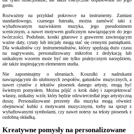
gustu.
Rozważmy na przykład pokrowce na instrumenty. Zamiast
standardowego, czarnego futerału, można zamówić taki z
wyhaftowanym nazwiskiem muzyka, jego pseudonimem
scenicznym, a nawet motywem graficznym nawiązującym do jego
twórczości. Podobnie, kostki gitarowe z grawerem zawierającym
ważne daty, cytaty lub inicjały mogą stać się cennymi pamiątkami.
Dla wokalistów czy instrumentalistów, którzy spędzają dużo czasu
na nagrywaniu, personalizowany mikrofon z dedykacją lub
unikalnym wzorem może być nie tylko praktycznym narzędziem,
ale także inspirującym elementem studia.
Nie zapominajmy o ubraniach. Koszulki z nadrukami
nawiązującymi do ulubionych zespołów, gatunków muzycznych, a
nawet cytatów z tekstów piosenek danego artysty, mogą być
świetnym pomysłem. Można pójść o krok dalej i zaprojektować
własny, unikalny wzór, który będzie odzwierciedlał jego artystyczną
duszę. Personalizowane prezenty dla muzyka mogą również
obejmować kubki z motywami muzycznymi, torby na sprzęt z
wyhaftowanymi symbolami, czy nawet notesy na teksty piosenek z
ozdobną okładką.
Kreatywne pomysły na personalizowane