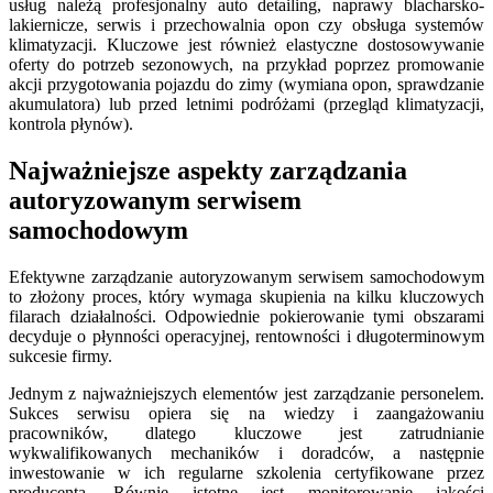
usług należą profesjonalny auto detailing, naprawy blacharsko-
lakiernicze, serwis i przechowalnia opon czy obsługa systemów
klimatyzacji. Kluczowe jest również elastyczne dostosowywanie
oferty do potrzeb sezonowych, na przykład poprzez promowanie
akcji przygotowania pojazdu do zimy (wymiana opon, sprawdzanie
akumulatora) lub przed letnimi podróżami (przegląd klimatyzacji,
kontrola płynów).
Najważniejsze aspekty zarządzania
autoryzowanym serwisem
samochodowym
Efektywne zarządzanie autoryzowanym serwisem samochodowym
to złożony proces, który wymaga skupienia na kilku kluczowych
filarach działalności. Odpowiednie pokierowanie tymi obszarami
decyduje o płynności operacyjnej, rentowności i długoterminowym
sukcesie firmy.
Jednym z najważniejszych elementów jest zarządzanie personelem.
Sukces serwisu opiera się na wiedzy i zaangażowaniu
pracowników, dlatego kluczowe jest zatrudnianie
wykwalifikowanych mechaników i doradców, a następnie
inwestowanie w ich regularne szkolenia certyfikowane przez
producenta. Równie istotne jest monitorowanie jakości