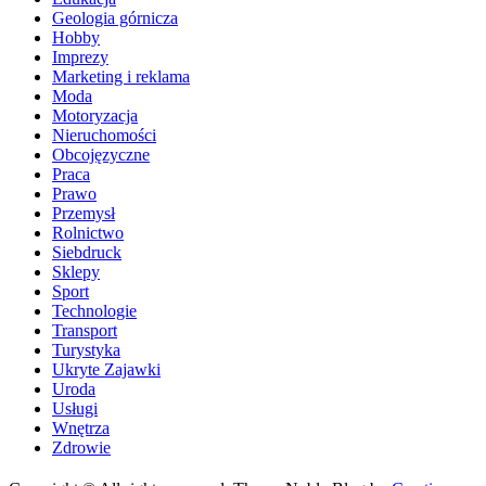
Geologia górnicza
Hobby
Imprezy
Marketing i reklama
Moda
Motoryzacja
Nieruchomości
Obcojęzyczne
Praca
Prawo
Przemysł
Rolnictwo
Siebdruck
Sklepy
Sport
Technologie
Transport
Turystyka
Ukryte Zajawki
Uroda
Usługi
Wnętrza
Zdrowie