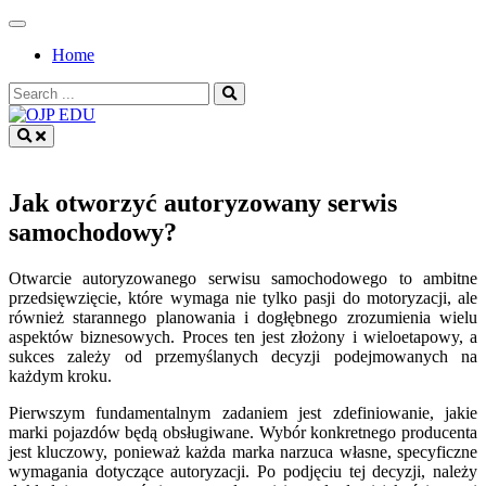
Skip
to
Home
content
Search
for:
OJP EDU
Jak otworzyć autoryzowany serwis
samochodowy?
Otwarcie autoryzowanego serwisu samochodowego to ambitne
przedsięwzięcie, które wymaga nie tylko pasji do motoryzacji, ale
również starannego planowania i dogłębnego zrozumienia wielu
aspektów biznesowych. Proces ten jest złożony i wieloetapowy, a
sukces zależy od przemyślanych decyzji podejmowanych na
każdym kroku.
Pierwszym fundamentalnym zadaniem jest zdefiniowanie, jakie
marki pojazdów będą obsługiwane. Wybór konkretnego producenta
jest kluczowy, ponieważ każda marka narzuca własne, specyficzne
wymagania dotyczące autoryzacji. Po podjęciu tej decyzji, należy