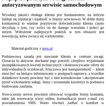
autoryzowanym serwisie samochodowym
Wysokiej jakości obsługa klienta jest fundamentem, na którym
buduje się reputację i lojalność w branży serwisowej. W dobie dużej
konkurencji to właśnie pozytywne doświadczenia klienta często
decydują o tym, czy wróci on do danego warsztatu i poleci go
innym. Wdrożenie najlepszych praktyk w tym obszarze jest
inwestycją, która zwraca się wielokrotnie.
Materiał graficzny z
mvg.pl
Podstawową zasadą jest stawianie klienta w centrum uwagi.
Oznacza to aktywne słuchanie jego potrzeb, cierpliwe wyjaśnianie
skomplikowanych kwestii technicznych i dostosowywanie oferty do
indywidualnych oczekiwań. Kluczowa jest transparentność – klient
musi być na bieżąco informowany o postępach naprawy, a wszelkie
dodatkowe koszty powinny być z nim konsultowane i akceptowane
przed wykonaniem usługi. Jasny i zrozumiały kosztorys to podstawa
budowania zaufania.
Nowoczesny serwis powinien oferować wygodne formy kontaktu,
takie jak rezerwacja wizyt online, komunikacja przez e-mail czy
powiadomienia SMS. Warto również zadbać o komfort w