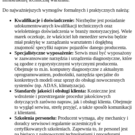
Do najważniejszych wymogów formalnych i praktycznych należą:
Kwalifikacje i doświadczenie:
Niezbędne jest posiadanie
udokumentowanych kwalifikacji technicznych oraz
wieloletniego doświadczenia w branży motoryzacyjnej. Wiele
marek oczekuje, że właściciel lub menedżer serwisu będzie
miał praktykę w zarządzaniu warsztatem i dogłębną
znajomość specyfiki napraw pojazdów danego producenta.
Specjalistyczne wyposażenie:
Serwis musi być wyposażony
w zaawansowane narzędzia i urządzenia diagnostyczne, które
są zgodne z rygorystycznymi wytycznymi producenta.
Obejmuje to m.in. komputery diagnostyczne z aktualnym
oprogramowaniem, podnośniki, narzędzia specjalne do
konkretnych modeli oraz sprzęt do obsługi nowoczesnych
systemów (np. ADAS, klimatyzacja).
Standardy jakości i obsługi klienta:
Konieczne jest
wdrożenie i przestrzeganie procedur jakościowych
dotyczących zarówno napraw, jak i obsługi klienta. Obejmuje
to wygląd serwisu, strefę przyjęć, a także sposób komunikacji
z klientami.
Szkolenia personelu:
Producent wymaga, aby mechanicy i
doradcy serwisowi regularnie uczestniczyli w
certyfikowanych szkoleniach. Zapewnia to, że personel jest
na bieżąco z najnowszymi technologiami i procedurami