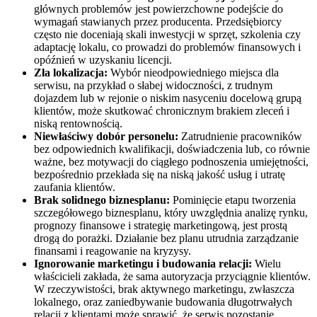
głównych problemów jest powierzchowne podejście do
wymagań stawianych przez producenta. Przedsiębiorcy
często nie doceniają skali inwestycji w sprzęt, szkolenia czy
adaptację lokalu, co prowadzi do problemów finansowych i
opóźnień w uzyskaniu licencji.
Zła lokalizacja:
Wybór nieodpowiedniego miejsca dla
serwisu, na przykład o słabej widoczności, z trudnym
dojazdem lub w rejonie o niskim nasyceniu docelową grupą
klientów, może skutkować chronicznym brakiem zleceń i
niską rentownością.
Niewłaściwy dobór personelu:
Zatrudnienie pracowników
bez odpowiednich kwalifikacji, doświadczenia lub, co równie
ważne, bez motywacji do ciągłego podnoszenia umiejętności,
bezpośrednio przekłada się na niską jakość usług i utratę
zaufania klientów.
Brak solidnego biznesplanu:
Pominięcie etapu tworzenia
szczegółowego biznesplanu, który uwzględnia analizę rynku,
prognozy finansowe i strategię marketingową, jest prostą
drogą do porażki. Działanie bez planu utrudnia zarządzanie
finansami i reagowanie na kryzysy.
Ignorowanie marketingu i budowania relacji:
Wielu
właścicieli zakłada, że sama autoryzacja przyciągnie klientów.
W rzeczywistości, brak aktywnego marketingu, zwłaszcza
lokalnego, oraz zaniedbywanie budowania długotrwałych
relacji z klientami może sprawić, że serwis pozostanie