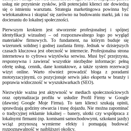
usług nie przyniesie zysków, jeśli potencjalni klienci nie dowiedzą
się o istnieniu warsztatu. Strategia marketingowa powinna być
wielokanałowa i skupiać się zarówno na budowaniu marki, jak i na
docieraniu do lokalnej społeczności.
Pierwszym krokiem jest stworzenie profesjonalnej i spójnej
identyfikacji wizualnej – od rozpoznawalnego logo po wygląd
materiałów firmowych. To fundament, na którym buduje się
wizerunek solidnej i godnej zaufania firmy. Jednak w dzisiejszych
czasach kluczowa jest obecność w internecie. Profesjonalna strona
internetowa to cyfrowa wizytówka serwisu. Musi być przejrzysta,
responsywna i zawierać wszystkie niezbędne informacje: pełną
ofertę usług, cennik, dane kontaktowe, a także system rezerwacji
wizyt online. Warto również prowadzić bloga z poradami
motoryzacyjnymi, co pozycjonuje serwis jako eksperta w branży i
poprawia widoczność w wyszukiwarkach (SEO).
Niezwykle ważna jest aktywność w mediach społecznościowych
oraz optymalizacja profilu w usłudze Profil Firmy w Google
(dawniej Google Moje Firma). To tam klienci szukają opinii,
sprawdzają godziny otwarcia i trasę dojazdu. Nie można zapominać
o tradycyjnej reklamie lokalnej – banery, ulotki czy współpraca z
lokalnymi firmami (np. komisami samochodowymi, szkołami jazdy)
wciąż przynoszą wymierne efekty i pomagają budować
rozpoznawalność w najbliższej okolicy.