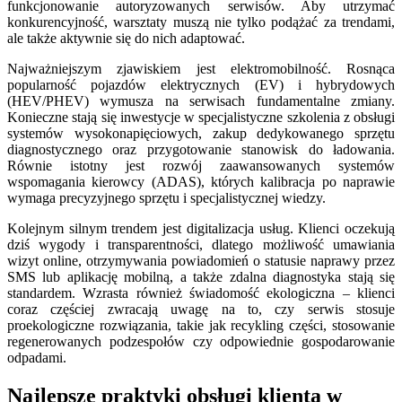
funkcjonowanie autoryzowanych serwisów. Aby utrzymać
konkurencyjność, warsztaty muszą nie tylko podążać za trendami,
ale także aktywnie się do nich adaptować.
Najważniejszym zjawiskiem jest elektromobilność. Rosnąca
popularność pojazdów elektrycznych (EV) i hybrydowych
(HEV/PHEV) wymusza na serwisach fundamentalne zmiany.
Konieczne stają się inwestycje w specjalistyczne szkolenia z obsługi
systemów wysokonapięciowych, zakup dedykowanego sprzętu
diagnostycznego oraz przygotowanie stanowisk do ładowania.
Równie istotny jest rozwój zaawansowanych systemów
wspomagania kierowcy (ADAS), których kalibracja po naprawie
wymaga precyzyjnego sprzętu i specjalistycznej wiedzy.
Kolejnym silnym trendem jest digitalizacja usług. Klienci oczekują
dziś wygody i transparentności, dlatego możliwość umawiania
wizyt online, otrzymywania powiadomień o statusie naprawy przez
SMS lub aplikację mobilną, a także zdalna diagnostyka stają się
standardem. Wzrasta również świadomość ekologiczna – klienci
coraz częściej zwracają uwagę na to, czy serwis stosuje
proekologiczne rozwiązania, takie jak recykling części, stosowanie
regenerowanych podzespołów czy odpowiednie gospodarowanie
odpadami.
Najlepsze praktyki obsługi klienta w