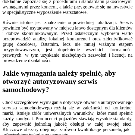
dokładnie zapoznać się z procedurami i standardami jakościowymi
wymaganymi przez koncern, a także przygotować się na inwestycje
w specjalistyczne wyposażenie warsztatowe.
Równie istotne jest znalezienie odpowiedniej lokalizacji. Serwis
powinien być usytuowany w miejscu łatwo dostępnym dla klientów
i dobrze skomunikowanym. Przed ostatecznym wyborem warto
przeprowadzić analizę lokalnej konkurencji oraz zidentyfikować
grupę docelową. Ostatnim, lecz nie mniej ważnym etapem
przygotowawczym, jest dopełnienie wszelkich formalności
prawnych, w tym uzyskanie niezbędnych zezwoleń i licencji na
prowadzenie działalności.
Jakie wymagania należy spełnić, aby
otworzyć autoryzowany serwis
samochodowy?
Choć szczegółowe wymagania dotyczące otwarcia autoryzowanego
serwisu samochodowego różnią się w zależności od konkretnej
marki, istnieje zbiór uniwersalnych warunków, które musi spełnić
każdy kandydat. Producenci pojazdów stawiają wysokie standardy,
aby zapewnić jednolitą jakość obsługi w całej swojej sieci.
Kluczowe obszary obejmują zarówno kwalifikacje personelu, jak i
infrastrukturę techniczną warsztatu.