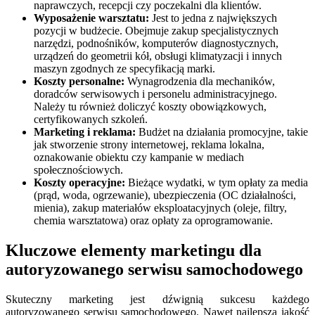
naprawczych, recepcji czy poczekalni dla klientów.
Wyposażenie warsztatu:
Jest to jedna z największych
pozycji w budżecie. Obejmuje zakup specjalistycznych
narzędzi, podnośników, komputerów diagnostycznych,
urządzeń do geometrii kół, obsługi klimatyzacji i innych
maszyn zgodnych ze specyfikacją marki.
Koszty personalne:
Wynagrodzenia dla mechaników,
doradców serwisowych i personelu administracyjnego.
Należy tu również doliczyć koszty obowiązkowych,
certyfikowanych szkoleń.
Marketing i reklama:
Budżet na działania promocyjne, takie
jak stworzenie strony internetowej, reklama lokalna,
oznakowanie obiektu czy kampanie w mediach
społecznościowych.
Koszty operacyjne:
Bieżące wydatki, w tym opłaty za media
(prąd, woda, ogrzewanie), ubezpieczenia (OC działalności,
mienia), zakup materiałów eksploatacyjnych (oleje, filtry,
chemia warsztatowa) oraz opłaty za oprogramowanie.
Kluczowe elementy marketingu dla
autoryzowanego serwisu samochodowego
Skuteczny marketing jest dźwignią sukcesu każdego
autoryzowanego serwisu samochodowego. Nawet najlepsza jakość