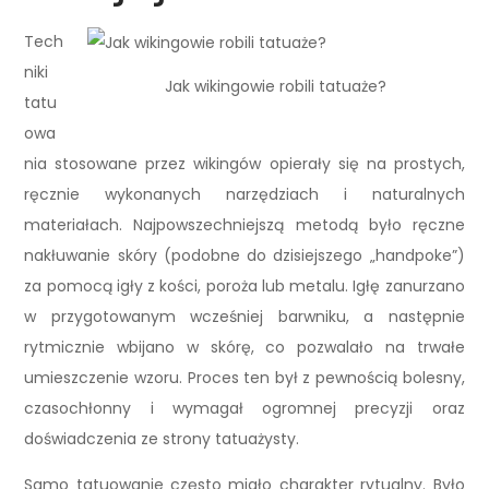
Tech
niki
Jak wikingowie robili tatuaże?
tatu
owa
nia stosowane przez wikingów opierały się na prostych,
ręcznie wykonanych narzędziach i naturalnych
materiałach. Najpowszechniejszą metodą było ręczne
nakłuwanie skóry (podobne do dzisiejszego „handpoke”)
za pomocą igły z kości, poroża lub metalu. Igłę zanurzano
w przygotowanym wcześniej barwniku, a następnie
rytmicznie wbijano w skórę, co pozwalało na trwałe
umieszczenie wzoru. Proces ten był z pewnością bolesny,
czasochłonny i wymagał ogromnej precyzji oraz
doświadczenia ze strony tatuażysty.
Samo tatuowanie często miało charakter rytualny. Było