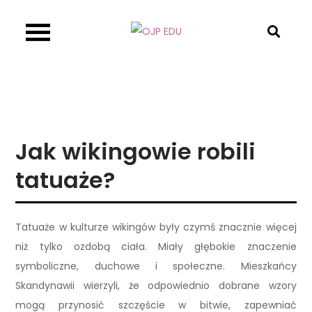
Skip
to
OJP EDU
content
Jak wikingowie robili
tatuaże?
Tatuaże w kulturze wikingów były czymś znacznie więcej
niż tylko ozdobą ciała. Miały głębokie znaczenie
symboliczne, duchowe i społeczne. Mieszkańcy
Skandynawii wierzyli, że odpowiednio dobrane wzory
mogą przynosić szczęście w bitwie, zapewniać