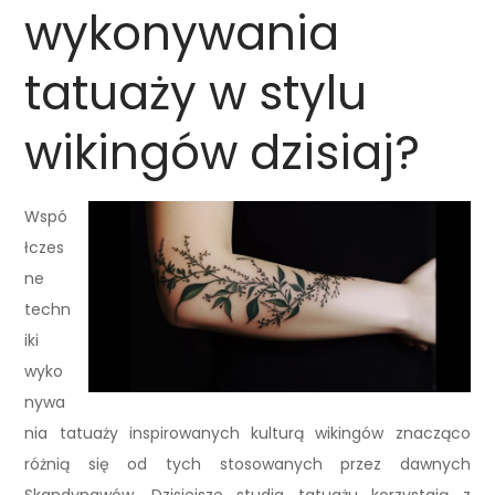
wykonywania
tatuaży w stylu
wikingów dzisiaj?
Wspó
łczes
ne
techn
iki
wyko
nywa
nia tatuaży inspirowanych kulturą wikingów znacząco
różnią się od tych stosowanych przez dawnych