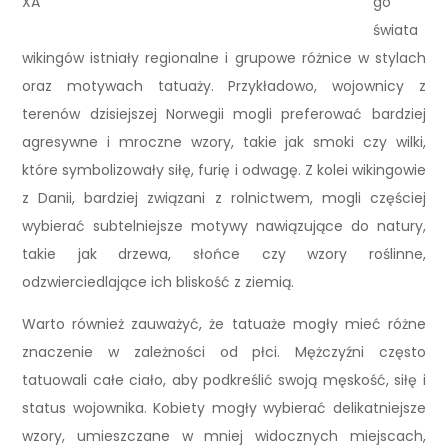
XA
go
świata
wikingów istniały regionalne i grupowe różnice w stylach
oraz motywach tatuaży. Przykładowo, wojownicy z
terenów dzisiejszej Norwegii mogli preferować bardziej
agresywne i mroczne wzory, takie jak smoki czy wilki,
które symbolizowały siłę, furię i odwagę. Z kolei wikingowie
z Danii, bardziej związani z rolnictwem, mogli częściej
wybierać subtelniejsze motywy nawiązujące do natury,
takie jak drzewa, słońce czy wzory roślinne,
odzwierciedlające ich bliskość z ziemią.
Warto również zauważyć, że tatuaże mogły mieć różne
znaczenie w zależności od płci. Mężczyźni często
tatuowali całe ciało, aby podkreślić swoją męskość, siłę i
status wojownika. Kobiety mogły wybierać delikatniejsze
wzory, umieszczane w mniej widocznych miejscach,