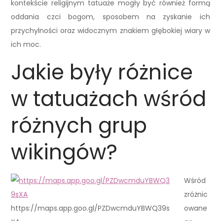
kontekście religijnym tatuaże mogły być również formą
oddania czci bogom, sposobem na zyskanie ich
przychylności oraz widocznym znakiem głębokiej wiary w
ich moc.
Jakie były różnice
w tatuażach wśród
różnych grup
wikingów?
Wśród
zróżnic
https://maps.app.goo.gl/PZDwcmduYBWQ39s
owane