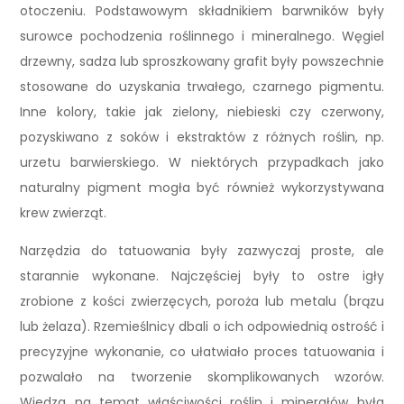
otoczeniu. Podstawowym składnikiem barwników były
surowce pochodzenia roślinnego i mineralnego. Węgiel
drzewny, sadza lub sproszkowany grafit były powszechnie
stosowane do uzyskania trwałego, czarnego pigmentu.
Inne kolory, takie jak zielony, niebieski czy czerwony,
pozyskiwano z soków i ekstraktów z różnych roślin, np.
urzetu barwierskiego. W niektórych przypadkach jako
naturalny pigment mogła być również wykorzystywana
krew zwierząt.
Narzędzia do tatuowania były zazwyczaj proste, ale
starannie wykonane. Najczęściej były to ostre igły
zrobione z kości zwierzęcych, poroża lub metalu (brązu
lub żelaza). Rzemieślnicy dbali o ich odpowiednią ostrość i
precyzyjne wykonanie, co ułatwiało proces tatuowania i
pozwalało na tworzenie skomplikowanych wzorów.
Wiedza na temat właściwości roślin i minerałów była