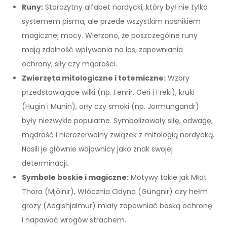
Runy:
Starożytny alfabet nordycki, który był nie tylko
systemem pisma, ale przede wszystkim nośnikiem
magicznej mocy. Wierzono, że poszczególne runy
mają zdolność wpływania na los, zapewniania
ochrony, siły czy mądrości.
Zwierzęta mitologiczne i totemiczne:
Wzory
przedstawiające wilki (np. Fenrir, Geri i Freki), kruki
(Hugin i Munin), orły czy smoki (np. Jormungandr)
były niezwykle popularne. Symbolizowały siłę, odwagę,
mądrość i nierozerwalny związek z mitologią nordycką.
Nosili je głównie wojownicy jako znak swojej
determinacji.
Symbole boskie i magiczne:
Motywy takie jak Młot
Thora (Mjölnir), Włócznia Odyna (Gungnir) czy hełm
grozy (Aegishjalmur) miały zapewniać boską ochronę
i napawać wrogów strachem.