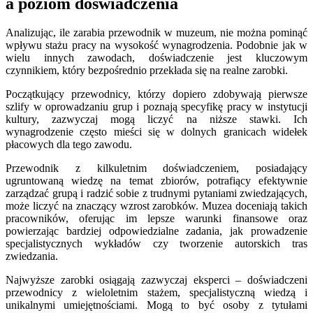
a poziom doświadczenia
Analizując, ile zarabia przewodnik w muzeum, nie można pominąć
wpływu stażu pracy na wysokość wynagrodzenia. Podobnie jak w
wielu innych zawodach, doświadczenie jest kluczowym
czynnikiem, który bezpośrednio przekłada się na realne zarobki.
Początkujący przewodnicy, którzy dopiero zdobywają pierwsze
szlify w oprowadzaniu grup i poznają specyfikę pracy w instytucji
kultury, zazwyczaj mogą liczyć na niższe stawki. Ich
wynagrodzenie często mieści się w dolnych granicach widełek
płacowych dla tego zawodu.
Przewodnik z kilkuletnim doświadczeniem, posiadający
ugruntowaną wiedzę na temat zbiorów, potrafiący efektywnie
zarządzać grupą i radzić sobie z trudnymi pytaniami zwiedzających,
może liczyć na znaczący wzrost zarobków. Muzea doceniają takich
pracowników, oferując im lepsze warunki finansowe oraz
powierzając bardziej odpowiedzialne zadania, jak prowadzenie
specjalistycznych wykładów czy tworzenie autorskich tras
zwiedzania.
Najwyższe zarobki osiągają zazwyczaj eksperci – doświadczeni
przewodnicy z wieloletnim stażem, specjalistyczną wiedzą i
unikalnymi umiejętnościami. Mogą to być osoby z tytułami