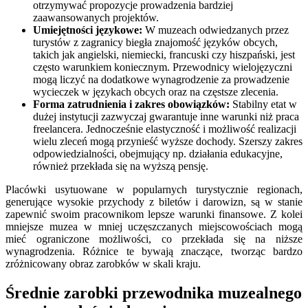
otrzymywać propozycje prowadzenia bardziej
zaawansowanych projektów.
Umiejętności językowe:
W muzeach odwiedzanych przez
turystów z zagranicy biegła znajomość języków obcych,
takich jak angielski, niemiecki, francuski czy hiszpański, jest
często warunkiem koniecznym. Przewodnicy wielojęzyczni
mogą liczyć na dodatkowe wynagrodzenie za prowadzenie
wycieczek w językach obcych oraz na częstsze zlecenia.
Forma zatrudnienia i zakres obowiązków:
Stabilny etat w
dużej instytucji zazwyczaj gwarantuje inne warunki niż praca
freelancera. Jednocześnie elastyczność i możliwość realizacji
wielu zleceń mogą przynieść wyższe dochody. Szerszy zakres
odpowiedzialności, obejmujący np. działania edukacyjne,
również przekłada się na wyższą pensję.
Placówki usytuowane w popularnych turystycznie regionach,
generujące wysokie przychody z biletów i darowizn, są w stanie
zapewnić swoim pracownikom lepsze warunki finansowe. Z kolei
mniejsze muzea w mniej uczęszczanych miejscowościach mogą
mieć ograniczone możliwości, co przekłada się na niższe
wynagrodzenia. Różnice te bywają znaczące, tworząc bardzo
zróżnicowany obraz zarobków w skali kraju.
Średnie zarobki przewodnika muzealnego