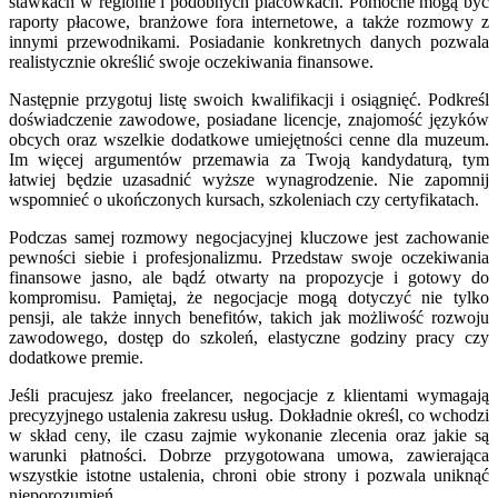
stawkach w regionie i podobnych placówkach. Pomocne mogą być
raporty płacowe, branżowe fora internetowe, a także rozmowy z
innymi przewodnikami. Posiadanie konkretnych danych pozwala
realistycznie określić swoje oczekiwania finansowe.
Następnie przygotuj listę swoich kwalifikacji i osiągnięć. Podkreśl
doświadczenie zawodowe, posiadane licencje, znajomość języków
obcych oraz wszelkie dodatkowe umiejętności cenne dla muzeum.
Im więcej argumentów przemawia za Twoją kandydaturą, tym
łatwiej będzie uzasadnić wyższe wynagrodzenie. Nie zapomnij
wspomnieć o ukończonych kursach, szkoleniach czy certyfikatach.
Podczas samej rozmowy negocjacyjnej kluczowe jest zachowanie
pewności siebie i profesjonalizmu. Przedstaw swoje oczekiwania
finansowe jasno, ale bądź otwarty na propozycje i gotowy do
kompromisu. Pamiętaj, że negocjacje mogą dotyczyć nie tylko
pensji, ale także innych benefitów, takich jak możliwość rozwoju
zawodowego, dostęp do szkoleń, elastyczne godziny pracy czy
dodatkowe premie.
Jeśli pracujesz jako freelancer, negocjacje z klientami wymagają
precyzyjnego ustalenia zakresu usług. Dokładnie określ, co wchodzi
w skład ceny, ile czasu zajmie wykonanie zlecenia oraz jakie są
warunki płatności. Dobrze przygotowana umowa, zawierająca
wszystkie istotne ustalenia, chroni obie strony i pozwala uniknąć
nieporozumień.