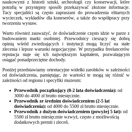
naukowymi z historii sztuki, archeologii czy konserwacji, które
potrafią w przystępny sposób przekazywać złożone informacje.
Tacy specjaliści są często zapraszani do prowadzenia elitarnych
wycieczek, wykładów dla koneserów, a także do współpracy przy
tworzeniu wystaw.
Warto również zauważyć, że doświadczenie często idzie w parze z
budowaniem marki osobistej. Przewodnicy cieszący się dobrą
opinią wśród zwiedzających i instytucji mogą liczyć na stałe
zlecenia i lepsze warunki negocjacyjne. W przypadku freelancerów
reputacja staje się ich największym kapitałem, pozwalającym
osiągać ponadprzeciętne dochody.
Poniżej przedstawiamy orientacyjne widełki zarobków w zależności
od doświadczenia, pamiętając, że wartości te mogą się różnić w
zależności od regionu i specyfiki muzeum:
Przewodnik początkujący (0-2 lata doświadczenia):
od
3000 do 4000 zł brutto miesięcznie.
Przewodnik ze średnim doświadczeniem (2-5 lat
doświadczenia):
od 4000 do 5500 zł brutto miesięcznie.
Przewodnik z dużym doświadczeniem (powyżej 5 lat):
od
5500 zł brutto miesięcznie wzwyż, często z możliwością
dodatkowych premii i zleceń.