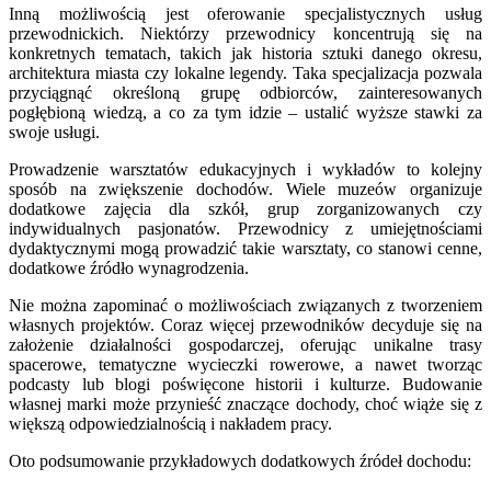
Inną możliwością jest oferowanie specjalistycznych usług
przewodnickich. Niektórzy przewodnicy koncentrują się na
konkretnych tematach, takich jak historia sztuki danego okresu,
architektura miasta czy lokalne legendy. Taka specjalizacja pozwala
przyciągnąć określoną grupę odbiorców, zainteresowanych
pogłębioną wiedzą, a co za tym idzie – ustalić wyższe stawki za
swoje usługi.
Prowadzenie warsztatów edukacyjnych i wykładów to kolejny
sposób na zwiększenie dochodów. Wiele muzeów organizuje
dodatkowe zajęcia dla szkół, grup zorganizowanych czy
indywidualnych pasjonatów. Przewodnicy z umiejętnościami
dydaktycznymi mogą prowadzić takie warsztaty, co stanowi cenne,
dodatkowe źródło wynagrodzenia.
Nie można zapominać o możliwościach związanych z tworzeniem
własnych projektów. Coraz więcej przewodników decyduje się na
założenie działalności gospodarczej, oferując unikalne trasy
spacerowe, tematyczne wycieczki rowerowe, a nawet tworząc
podcasty lub blogi poświęcone historii i kulturze. Budowanie
własnej marki może przynieść znaczące dochody, choć wiąże się z
większą odpowiedzialnością i nakładem pracy.
Oto podsumowanie przykładowych dodatkowych źródeł dochodu: