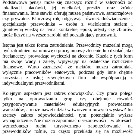
Podstawowa pensja może się znacząco różnić w zależności od
lokalizacji placówki, jej wielkości, prestiżu oraz źródeł
finansowania. Inne stawki oferują muzea państwowe, samorządowe
czy prywatne. Kluczową rolę odgrywają również doświadczenie i
specjalizacja przewodnika – osoba z wieloletnim stażem i
gruntowną wiedzą na temat konkretnej epoki, artysty czy zbiorów
może liczyć na wyższe zarobki niż początkujący pracownik.
Istotna jest także forma zatrudnienia. Przewodnicy muzealni mogą
być zatrudnieni na umowę o pracę, umowę zlecenie lub działać jako
freelancerzy, prowadząc wycieczki na zlecenie. Każda z tych form
ma swoje wady i zalety, wpływając na ostateczne rozliczenie
finansowe. Warto zaznaczyć, że niektóre muzea zatrudniają
wyłącznie pracowników etatowych, podczas gdy inne chętnie
korzystają z usług zewnętrznych firm lub współpracują z
indywidualnymi przewodnikami.
Kolejnym aspektem jest zakres obowiązków. Czy praca polega
tylko na oprowadzaniu grup, czy obejmuje również
przygotowywanie materiałów edukacyjnych, prowadzenie
warsztatów, a może nawet udział w tworzeniu nowych wystaw? Im
szerszy zakres odpowiedzialności, tym potencjalnie wyższe
wynagrodzenie. Nie można zapominać o sezonowości – w okresach
wzmożonego ruchu turystycznego zapotrzebowanie na
przewodników rośnie, co często przekłada się na możliwość