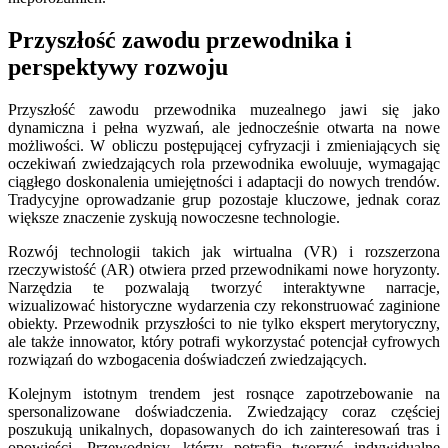
Przyszłość zawodu przewodnika i
perspektywy rozwoju
Przyszłość zawodu przewodnika muzealnego jawi się jako
dynamiczna i pełna wyzwań, ale jednocześnie otwarta na nowe
możliwości. W obliczu postępującej cyfryzacji i zmieniających się
oczekiwań zwiedzających rola przewodnika ewoluuje, wymagając
ciągłego doskonalenia umiejętności i adaptacji do nowych trendów.
Tradycyjne oprowadzanie grup pozostaje kluczowe, jednak coraz
większe znaczenie zyskują nowoczesne technologie.
Rozwój technologii takich jak wirtualna (VR) i rozszerzona
rzeczywistość (AR) otwiera przed przewodnikami nowe horyzonty.
Narzędzia te pozwalają tworzyć interaktywne narracje,
wizualizować historyczne wydarzenia czy rekonstruować zaginione
obiekty. Przewodnik przyszłości to nie tylko ekspert merytoryczny,
ale także innowator, który potrafi wykorzystać potencjał cyfrowych
rozwiązań do wzbogacenia doświadczeń zwiedzających.
Kolejnym istotnym trendem jest rosnące zapotrzebowanie na
spersonalizowane doświadczenia. Zwiedzający coraz częściej
poszukują unikalnych, dopasowanych do ich zainteresowań tras i
opowieści. Przewodnicy, którzy potrafią tworzyć indywidualne