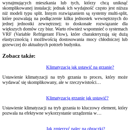
wynajmujących mieszkania lub tych, którzy chcą uniknąć
skomplikowanej instalacji; jednak ich wydajność często jest niższa
niż modeli typu split. Innym rozwiązaniem są systemy multi-split,
które pozwalają na podłączenie kilku jednostek wewnętrznych do
jednej jednostki zewnętrznej; to doskonałe rozwiązanie dla
większych domów czy biur. Warto również wspomnieć o systemach
VRF (Variable Refrigerant Flow), które charakteryzują się dużą
elastycznością i możliwością dostosowania mocy chłodniczej lub
grzewczej do aktualnych potrzeb budynku.
Zobacz także:
Nawigacja
Klimatyzacja jak ustawić na grzanie?
wpisu
Ustawienie klimatyzacji na tryb grzania to proces, który może
wydawać się skomplikowany, ale w rzeczywistości…
Klimatyzacja grzanie jak ustawić?
Ustawienie klimatyzacji na tryb grzania to kluczowy element, który
pozwala na efektywne wykorzystanie urządzenia w…
Jak zmierzyć palec na obrączki?