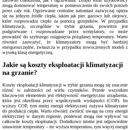
zarówno chłodzenia, jak i ogrzewania. Dzięki temu użytkownicy
mogą dostosować temperaturę w pomieszczeniu do swoich potrzeb
przez cały rok. Ogrzewanie centralne natomiast zazwyczaj opiera
się na jednym źródle ciepła, takim jak piec gazowy lub olejowy,
które rozprowadza ciepło za pomocą grzejników. W przypadku
klimatyzacji, szczególnie w trybie grzania, powietrze jest
podgrzewane i rozprowadzane przez wentylatory, co może
prowadzić do szybszego osiągnięcia pożądanej temperatury. Warto
również zauważyć, że klimatyzatory mogą być bardziej
energooszczędne, zwłaszcza w przypadku nowoczesnych modeli z
wysoką klasą energetyczną.
Jakie są koszty eksploatacji klimatyzacji
na grzanie?
Koszty eksploatacji klimatyzacji w trybie grzania mogą się znacznie
różnić w zależności od wielu czynników. Przede wszystkim
kluczowym elementem jest efektywność energetyczna urządzenia,
która jest określona przez współczynnik wydajności (COP). Im
wyższy COP, tym mniej energii elektrycznej zużywa klimatyzator
do produkcji ciepła. Warto również zwrócić uwagę na ceny energii
elektrycznej w danym regionie, ponieważ mogą one wpływać na
całkowite koszty eksploatacji. Dodatkowo istotne jest odpowiednie
ustawienie temperatury – im wyższa temperatura, tym więcej energii