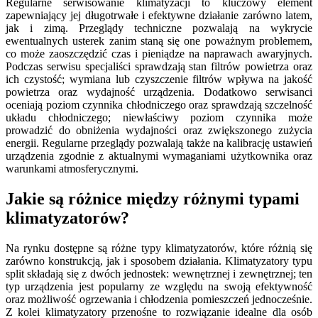
Regularne serwisowanie klimatyzacji to kluczowy element
zapewniający jej długotrwałe i efektywne działanie zarówno latem,
jak i zimą. Przeglądy techniczne pozwalają na wykrycie
ewentualnych usterek zanim staną się one poważnym problemem,
co może zaoszczędzić czas i pieniądze na naprawach awaryjnych.
Podczas serwisu specjaliści sprawdzają stan filtrów powietrza oraz
ich czystość; wymiana lub czyszczenie filtrów wpływa na jakość
powietrza oraz wydajność urządzenia. Dodatkowo serwisanci
oceniają poziom czynnika chłodniczego oraz sprawdzają szczelność
układu chłodniczego; niewłaściwy poziom czynnika może
prowadzić do obniżenia wydajności oraz zwiększonego zużycia
energii. Regularne przeglądy pozwalają także na kalibrację ustawień
urządzenia zgodnie z aktualnymi wymaganiami użytkownika oraz
warunkami atmosferycznymi.
Jakie są różnice między różnymi typami
klimatyzatorów?
Na rynku dostępne są różne typy klimatyzatorów, które różnią się
zarówno konstrukcją, jak i sposobem działania. Klimatyzatory typu
split składają się z dwóch jednostek: wewnętrznej i zewnętrznej; ten
typ urządzenia jest popularny ze względu na swoją efektywność
oraz możliwość ogrzewania i chłodzenia pomieszczeń jednocześnie.
Z kolei klimatyzatory przenośne to rozwiązanie idealne dla osób