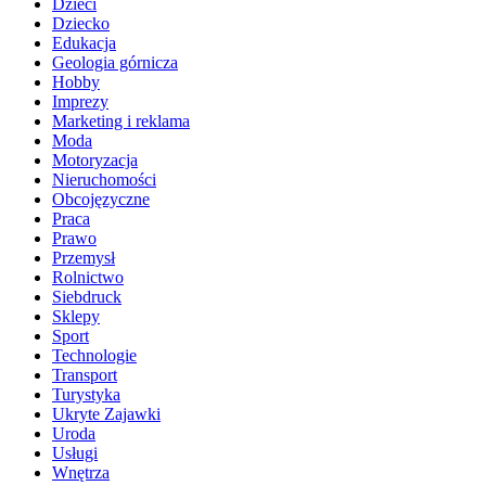
Dzieci
Dziecko
Edukacja
Geologia górnicza
Hobby
Imprezy
Marketing i reklama
Moda
Motoryzacja
Nieruchomości
Obcojęzyczne
Praca
Prawo
Przemysł
Rolnictwo
Siebdruck
Sklepy
Sport
Technologie
Transport
Turystyka
Ukryte Zajawki
Uroda
Usługi
Wnętrza