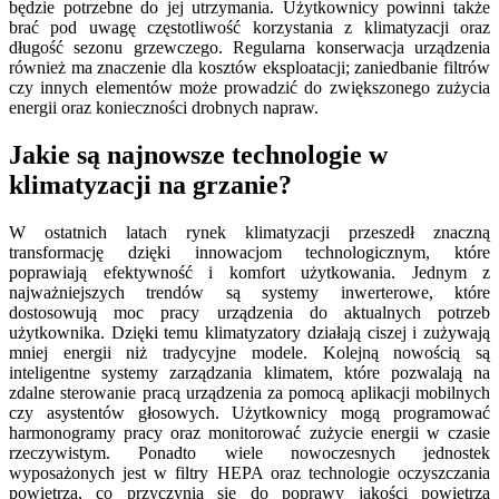
będzie potrzebne do jej utrzymania. Użytkownicy powinni także
brać pod uwagę częstotliwość korzystania z klimatyzacji oraz
długość sezonu grzewczego. Regularna konserwacja urządzenia
również ma znaczenie dla kosztów eksploatacji; zaniedbanie filtrów
czy innych elementów może prowadzić do zwiększonego zużycia
energii oraz konieczności drobnych napraw.
Jakie są najnowsze technologie w
klimatyzacji na grzanie?
W ostatnich latach rynek klimatyzacji przeszedł znaczną
transformację dzięki innowacjom technologicznym, które
poprawiają efektywność i komfort użytkowania. Jednym z
najważniejszych trendów są systemy inwerterowe, które
dostosowują moc pracy urządzenia do aktualnych potrzeb
użytkownika. Dzięki temu klimatyzatory działają ciszej i zużywają
mniej energii niż tradycyjne modele. Kolejną nowością są
inteligentne systemy zarządzania klimatem, które pozwalają na
zdalne sterowanie pracą urządzenia za pomocą aplikacji mobilnych
czy asystentów głosowych. Użytkownicy mogą programować
harmonogramy pracy oraz monitorować zużycie energii w czasie
rzeczywistym. Ponadto wiele nowoczesnych jednostek
wyposażonych jest w filtry HEPA oraz technologie oczyszczania
powietrza, co przyczynia się do poprawy jakości powietrza