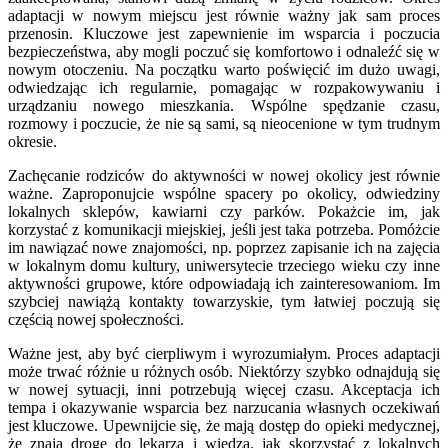
adaptacji w nowym miejscu jest równie ważny jak sam proces
przenosin. Kluczowe jest zapewnienie im wsparcia i poczucia
bezpieczeństwa, aby mogli poczuć się komfortowo i odnaleźć się w
nowym otoczeniu. Na początku warto poświęcić im dużo uwagi,
odwiedzając ich regularnie, pomagając w rozpakowywaniu i
urządzaniu nowego mieszkania. Wspólne spędzanie czasu,
rozmowy i poczucie, że nie są sami, są nieocenione w tym trudnym
okresie.
Zachęcanie rodziców do aktywności w nowej okolicy jest równie
ważne. Zaproponujcie wspólne spacery po okolicy, odwiedziny
lokalnych sklepów, kawiarni czy parków. Pokażcie im, jak
korzystać z komunikacji miejskiej, jeśli jest taka potrzeba. Pomóżcie
im nawiązać nowe znajomości, np. poprzez zapisanie ich na zajęcia
w lokalnym domu kultury, uniwersytecie trzeciego wieku czy inne
aktywności grupowe, które odpowiadają ich zainteresowaniom. Im
szybciej nawiążą kontakty towarzyskie, tym łatwiej poczują się
częścią nowej społeczności.
Ważne jest, aby być cierpliwym i wyrozumiałym. Proces adaptacji
może trwać różnie u różnych osób. Niektórzy szybko odnajdują się
w nowej sytuacji, inni potrzebują więcej czasu. Akceptacja ich
tempa i okazywanie wsparcia bez narzucania własnych oczekiwań
jest kluczowe. Upewnijcie się, że mają dostęp do opieki medycznej,
że znają drogę do lekarza i wiedzą, jak skorzystać z lokalnych