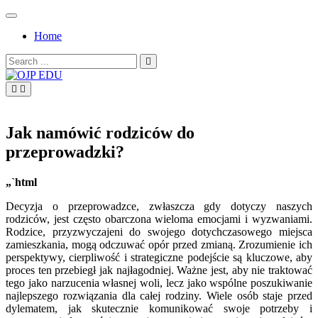
Skip
to
Home
content
Search
for:
OJP EDU
Jak namówić rodziców do
przeprowadzki?
„`html
Decyzja o przeprowadzce, zwłaszcza gdy dotyczy naszych
rodziców, jest często obarczona wieloma emocjami i wyzwaniami.
Rodzice, przyzwyczajeni do swojego dotychczasowego miejsca
zamieszkania, mogą odczuwać opór przed zmianą. Zrozumienie ich
perspektywy, cierpliwość i strategiczne podejście są kluczowe, aby
proces ten przebiegł jak najłagodniej. Ważne jest, aby nie traktować
tego jako narzucenia własnej woli, lecz jako wspólne poszukiwanie
najlepszego rozwiązania dla całej rodziny. Wiele osób staje przed
dylematem, jak skutecznie komunikować swoje potrzeby i