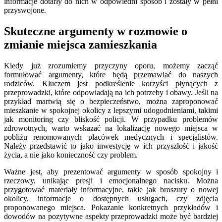
informacje dotarły do nich w odpowiedni sposób i zostały w pełni
przyswojone.
Skuteczne argumenty w rozmowie o
zmianie miejsca zamieszkania
Kiedy już zrozumiemy przyczyny oporu, możemy zacząć
formułować argumenty, które będą przemawiać do naszych
rodziców. Kluczem jest podkreślenie korzyści płynących z
przeprowadzki, które odpowiadają na ich potrzeby i obawy. Jeśli na
przykład martwią się o bezpieczeństwo, można zaproponować
mieszkanie w spokojnej okolicy z lepszymi udogodnieniami, takimi
jak monitoring czy bliskość policji. W przypadku problemów
zdrowotnych, warto wskazać na lokalizację nowego miejsca w
pobliżu renomowanych placówek medycznych i specjalistów.
Należy przedstawić to jako inwestycję w ich przyszłość i jakość
życia, a nie jako konieczność czy problem.
Ważne jest, aby prezentować argumenty w sposób spokojny i
rzeczowy, unikając presji i emocjonalnego nacisku. Można
przygotować materiały informacyjne, takie jak broszury o nowej
okolicy, informacje o dostępnych usługach, czy zdjęcia
proponowanego miejsca. Pokazanie konkretnych przykładów i
dowodów na pozytywne aspekty przeprowadzki może być bardziej