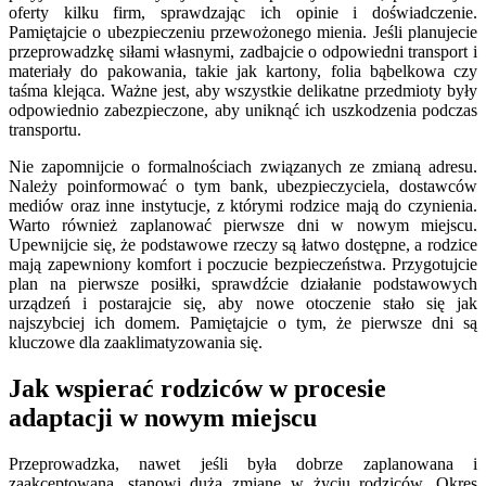
oferty kilku firm, sprawdzając ich opinie i doświadczenie.
Pamiętajcie o ubezpieczeniu przewożonego mienia. Jeśli planujecie
przeprowadzkę siłami własnymi, zadbajcie o odpowiedni transport i
materiały do pakowania, takie jak kartony, folia bąbelkowa czy
taśma klejąca. Ważne jest, aby wszystkie delikatne przedmioty były
odpowiednio zabezpieczone, aby uniknąć ich uszkodzenia podczas
transportu.
Nie zapomnijcie o formalnościach związanych ze zmianą adresu.
Należy poinformować o tym bank, ubezpieczyciela, dostawców
mediów oraz inne instytucje, z którymi rodzice mają do czynienia.
Warto również zaplanować pierwsze dni w nowym miejscu.
Upewnijcie się, że podstawowe rzeczy są łatwo dostępne, a rodzice
mają zapewniony komfort i poczucie bezpieczeństwa. Przygotujcie
plan na pierwsze posiłki, sprawdźcie działanie podstawowych
urządzeń i postarajcie się, aby nowe otoczenie stało się jak
najszybciej ich domem. Pamiętajcie o tym, że pierwsze dni są
kluczowe dla zaaklimatyzowania się.
Jak wspierać rodziców w procesie
adaptacji w nowym miejscu
Przeprowadzka, nawet jeśli była dobrze zaplanowana i
zaakceptowana, stanowi dużą zmianę w życiu rodziców. Okres