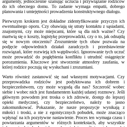
argumenty, jednocześnie szanując uczucia i przywiązanie rodziców
do ich obecnego domu. To zadanie wymaga empatii, dobrego
planowania i umiejętności prowadzenia konstruktywnego dialogu.
Pierwszym krokiem jest dokładne zidentyfikowanie przyczyn ich
ewentualnego oporu. Czy obawiają się utraty kontaktu z sąsiadami,
znajomymi, czy może miejscami, które są dla nich ważne? Czy
martwią się o koszty, logistykę przeprowadzki, czy o to, jak odnajdą
się w nowym otoczeniu? Zrozumienie tych obaw pozwala na
podjęcie odpowiednich działań zaradczych i przedstawienie
rozwiązań, które rozwieją ich wątpliwości. Ignorowanie tych uczuć
może prowadzić do pogłębienia konfliktu i utrudnić osiągnięcie
porozumienia. Kluczowe jest stworzenie atmosfery zaufania, w
której rodzice poczują się wysłuchani i zrozumiani.
Warto również zastanowić się nad własnymi motywacjami. Czy
przeprowadzka rodziców jest podyktowana ich dobrem i
bezpieczeństwem, czy może wygodą dla nas? Szczerość wobec
siebie i wobec nich jest fundamentem każdej udanej rozmowy. Jeśli
głównym powodem jest troska o ich zdrowie, dostęp do lepszej
opieki medycznej, czy bezpieczeństwo, należy to jasno
zakomunikować. Pokazanie, że nasze propozycje wynikają z
miłości i troski, a nie z egoistycznych pobudek, może znacząco
wpłynąć na ich pozytywne nastawienie. Proces ten wymaga czasu i
powtarzania argumentów w różnych kontekstach, aby wszystkie