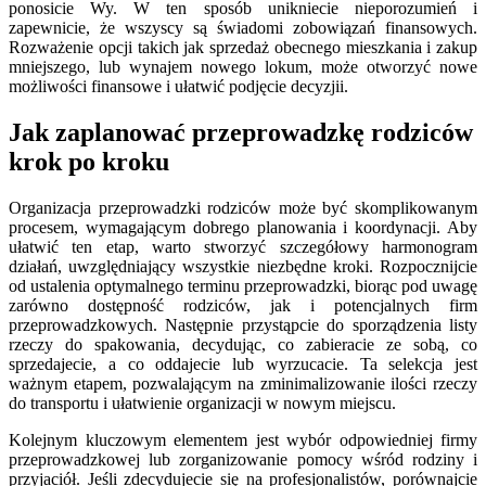
ponosicie Wy. W ten sposób unikniecie nieporozumień i
zapewnicie, że wszyscy są świadomi zobowiązań finansowych.
Rozważenie opcji takich jak sprzedaż obecnego mieszkania i zakup
mniejszego, lub wynajem nowego lokum, może otworzyć nowe
możliwości finansowe i ułatwić podjęcie decyzjii.
Jak zaplanować przeprowadzkę rodziców
krok po kroku
Organizacja przeprowadzki rodziców może być skomplikowanym
procesem, wymagającym dobrego planowania i koordynacji. Aby
ułatwić ten etap, warto stworzyć szczegółowy harmonogram
działań, uwzględniający wszystkie niezbędne kroki. Rozpocznijcie
od ustalenia optymalnego terminu przeprowadzki, biorąc pod uwagę
zarówno dostępność rodziców, jak i potencjalnych firm
przeprowadzkowych. Następnie przystąpcie do sporządzenia listy
rzeczy do spakowania, decydując, co zabieracie ze sobą, co
sprzedajecie, a co oddajecie lub wyrzucacie. Ta selekcja jest
ważnym etapem, pozwalającym na zminimalizowanie ilości rzeczy
do transportu i ułatwienie organizacji w nowym miejscu.
Kolejnym kluczowym elementem jest wybór odpowiedniej firmy
przeprowadzkowej lub zorganizowanie pomocy wśród rodziny i
przyjaciół. Jeśli zdecydujecie się na profesjonalistów, porównajcie