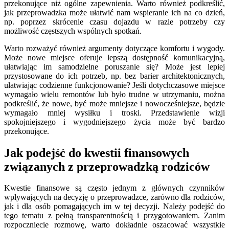
przekonujące niż ogólne zapewnienia. Warto również podkreślić,
jak przeprowadzka może ułatwić nam wspieranie ich na co dzień,
np. poprzez skrócenie czasu dojazdu w razie potrzeby czy
możliwość częstszych wspólnych spotkań.
Warto rozważyć również argumenty dotyczące komfortu i wygody.
Może nowe miejsce oferuje lepszą dostępność komunikacyjną,
ułatwiając im samodzielne poruszanie się? Może jest lepiej
przystosowane do ich potrzeb, np. bez barier architektonicznych,
ułatwiając codzienne funkcjonowanie? Jeśli dotychczasowe miejsce
wymagało wielu remontów lub było trudne w utrzymaniu, można
podkreślić, że nowe, być może mniejsze i nowocześniejsze, będzie
wymagało mniej wysiłku i troski. Przedstawienie wizji
spokojniejszego i wygodniejszego życia może być bardzo
przekonujące.
Jak podejść do kwestii finansowych
związanych z przeprowadzką rodziców
Kwestie finansowe są często jednym z głównych czynników
wpływających na decyzję o przeprowadzce, zarówno dla rodziców,
jak i dla osób pomagających im w tej decyzji. Należy podejść do
tego tematu z pełną transparentnością i przygotowaniem. Zanim
rozpoczniecie rozmowę, warto dokładnie oszacować wszystkie