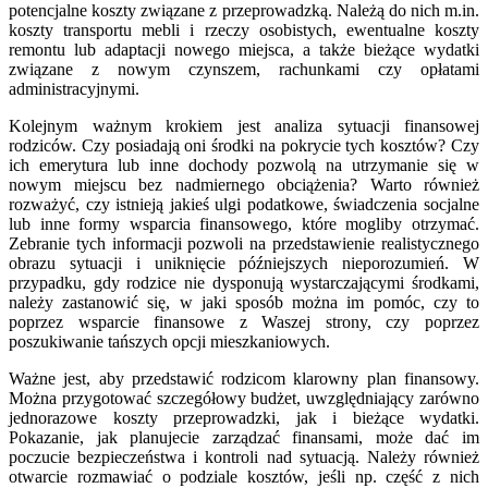
potencjalne koszty związane z przeprowadzką. Należą do nich m.in.
koszty transportu mebli i rzeczy osobistych, ewentualne koszty
remontu lub adaptacji nowego miejsca, a także bieżące wydatki
związane z nowym czynszem, rachunkami czy opłatami
administracyjnymi.
Kolejnym ważnym krokiem jest analiza sytuacji finansowej
rodziców. Czy posiadają oni środki na pokrycie tych kosztów? Czy
ich emerytura lub inne dochody pozwolą na utrzymanie się w
nowym miejscu bez nadmiernego obciążenia? Warto również
rozważyć, czy istnieją jakieś ulgi podatkowe, świadczenia socjalne
lub inne formy wsparcia finansowego, które mogliby otrzymać.
Zebranie tych informacji pozwoli na przedstawienie realistycznego
obrazu sytuacji i uniknięcie późniejszych nieporozumień. W
przypadku, gdy rodzice nie dysponują wystarczającymi środkami,
należy zastanowić się, w jaki sposób można im pomóc, czy to
poprzez wsparcie finansowe z Waszej strony, czy poprzez
poszukiwanie tańszych opcji mieszkaniowych.
Ważne jest, aby przedstawić rodzicom klarowny plan finansowy.
Można przygotować szczegółowy budżet, uwzględniający zarówno
jednorazowe koszty przeprowadzki, jak i bieżące wydatki.
Pokazanie, jak planujecie zarządzać finansami, może dać im
poczucie bezpieczeństwa i kontroli nad sytuacją. Należy również
otwarcie rozmawiać o podziale kosztów, jeśli np. część z nich