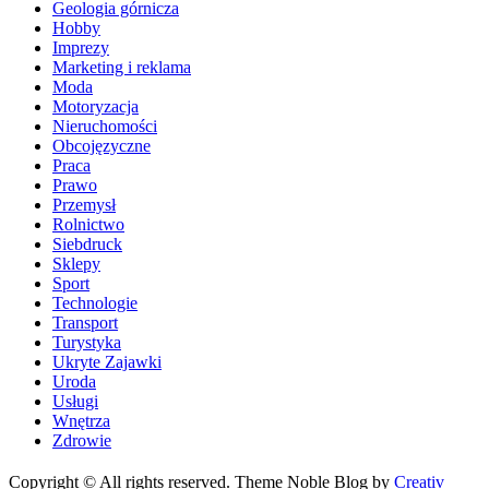
Geologia górnicza
Hobby
Imprezy
Marketing i reklama
Moda
Motoryzacja
Nieruchomości
Obcojęzyczne
Praca
Prawo
Przemysł
Rolnictwo
Siebdruck
Sklepy
Sport
Technologie
Transport
Turystyka
Ukryte Zajawki
Uroda
Usługi
Wnętrza
Zdrowie
Copyright © All rights reserved. Theme Noble Blog by
Creativ