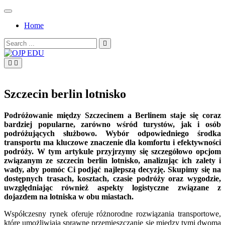
Skip
to
Home
content
Search
for:
OJP EDU
Szczecin berlin lotnisko
Podróżowanie między Szczecinem a Berlinem staje się coraz
bardziej popularne, zarówno wśród turystów, jak i osób
podróżujących służbowo. Wybór odpowiedniego środka
transportu ma kluczowe znaczenie dla komfortu i efektywności
podróży. W tym artykule przyjrzymy się szczegółowo opcjom
związanym ze szczecin berlin lotnisko, analizując ich zalety i
wady, aby pomóc Ci podjąć najlepszą decyzję. Skupimy się na
dostępnych trasach, kosztach, czasie podróży oraz wygodzie,
uwzględniając również aspekty logistyczne związane z
dojazdem na lotniska w obu miastach.
Współczesny rynek oferuje różnorodne rozwiązania transportowe,
które umożliwiają sprawne przemieszczanie się między tymi dwoma