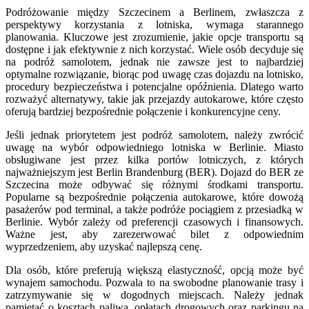
Podróżowanie między Szczecinem a Berlinem, zwłaszcza z
perspektywy korzystania z lotniska, wymaga starannego
planowania. Kluczowe jest zrozumienie, jakie opcje transportu są
dostępne i jak efektywnie z nich korzystać. Wiele osób decyduje się
na podróż samolotem, jednak nie zawsze jest to najbardziej
optymalne rozwiązanie, biorąc pod uwagę czas dojazdu na lotnisko,
procedury bezpieczeństwa i potencjalne opóźnienia. Dlatego warto
rozważyć alternatywy, takie jak przejazdy autokarowe, które często
oferują bardziej bezpośrednie połączenie i konkurencyjne ceny.
Jeśli jednak priorytetem jest podróż samolotem, należy zwrócić
uwagę na wybór odpowiedniego lotniska w Berlinie. Miasto
obsługiwane jest przez kilka portów lotniczych, z których
najważniejszym jest Berlin Brandenburg (BER). Dojazd do BER ze
Szczecina może odbywać się różnymi środkami transportu.
Popularne są bezpośrednie połączenia autokarowe, które dowożą
pasażerów pod terminal, a także podróże pociągiem z przesiadką w
Berlinie. Wybór zależy od preferencji czasowych i finansowych.
Ważne jest, aby zarezerwować bilet z odpowiednim
wyprzedzeniem, aby uzyskać najlepszą cenę.
Dla osób, które preferują większą elastyczność, opcją może być
wynajem samochodu. Pozwala to na swobodne planowanie trasy i
zatrzymywanie się w dogodnych miejscach. Należy jednak
pamiętać o kosztach paliwa, opłatach drogowych oraz parkingu na