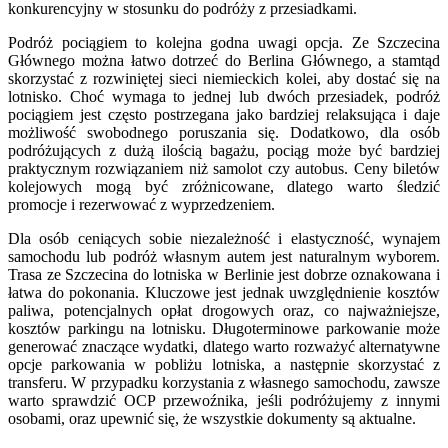
konkurencyjny w stosunku do podróży z przesiadkami.
Podróż pociągiem to kolejna godna uwagi opcja. Ze Szczecina
Głównego można łatwo dotrzeć do Berlina Głównego, a stamtąd
skorzystać z rozwiniętej sieci niemieckich kolei, aby dostać się na
lotnisko. Choć wymaga to jednej lub dwóch przesiadek, podróż
pociągiem jest często postrzegana jako bardziej relaksująca i daje
możliwość swobodnego poruszania się. Dodatkowo, dla osób
podróżujących z dużą ilością bagażu, pociąg może być bardziej
praktycznym rozwiązaniem niż samolot czy autobus. Ceny biletów
kolejowych mogą być zróżnicowane, dlatego warto śledzić
promocje i rezerwować z wyprzedzeniem.
Dla osób ceniących sobie niezależność i elastyczność, wynajem
samochodu lub podróż własnym autem jest naturalnym wyborem.
Trasa ze Szczecina do lotniska w Berlinie jest dobrze oznakowana i
łatwa do pokonania. Kluczowe jest jednak uwzględnienie kosztów
paliwa, potencjalnych opłat drogowych oraz, co najważniejsze,
kosztów parkingu na lotnisku. Długoterminowe parkowanie może
generować znaczące wydatki, dlatego warto rozważyć alternatywne
opcje parkowania w pobliżu lotniska, a następnie skorzystać z
transferu. W przypadku korzystania z własnego samochodu, zawsze
warto sprawdzić OCP przewoźnika, jeśli podróżujemy z innymi
osobami, oraz upewnić się, że wszystkie dokumenty są aktualne.