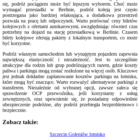
się, podróż pociągiem może być lepszym wyborem. Choć może
wymagać przesiadki w Berlinie, podróż koleją jest często
postrzegana jako bardziej relaksująca, a dodatkowa przestrzeń
pozwala na pracę lub odpoczynek. Warto porównać ceny biletów
kolejowych z ofertami autokarowymi, uwzględniając również czas
potrzebny na dojazd na stację przesiadkową w Berlinie. Czasem
bilety kolejowe oferują pakiety z lokalnym transportem, co może
być korzystne.
Podróż własnym samochodem lub wynajętym pojazdem zapewnia
największą elastyczność i niezależność. Jest to szczególnie
atrakcyjne dla rodzin lub grup podróżujących razem, gdzie koszty
paliwa i parkingu mogą zostać rozłożone na więcej osób. Kluczowe
jest jednak dokładne zaplanowanie kosztów parkingu na lotnisku,
które mogą być znaczące. Warto rozważyć alternatywne parkingi z
transferem. Niezależnie od wybranej opcji, zawsze zaleca się
sprawdzenie OCP przewoźnika, jeśli korzystamy z usług
zewnętrznych, oraz upewnienie się, że posiadamy odpowiednie
ubezpieczenie podróżne, aby podróż przebiegła bezproblemowo i
bezpiecznie.
Zobacz także:
Nawigacja
Szczecin Goleniów lotnisko