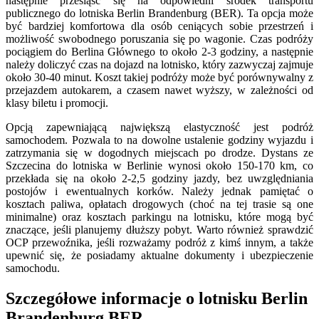
następnie przesiąść się na odpowiedni środek transportu
publicznego do lotniska Berlin Brandenburg (BER). Ta opcja może
być bardziej komfortowa dla osób ceniących sobie przestrzeń i
możliwość swobodnego poruszania się po wagonie. Czas podróży
pociągiem do Berlina Głównego to około 2-3 godziny, a następnie
należy doliczyć czas na dojazd na lotnisko, który zazwyczaj zajmuje
około 30-40 minut. Koszt takiej podróży może być porównywalny z
przejazdem autokarem, a czasem nawet wyższy, w zależności od
klasy biletu i promocji.
Opcją zapewniającą największą elastyczność jest podróż
samochodem. Pozwala to na dowolne ustalenie godziny wyjazdu i
zatrzymania się w dogodnych miejscach po drodze. Dystans ze
Szczecina do lotniska w Berlinie wynosi około 150-170 km, co
przekłada się na około 2-2,5 godziny jazdy, bez uwzględniania
postojów i ewentualnych korków. Należy jednak pamiętać o
kosztach paliwa, opłatach drogowych (choć na tej trasie są one
minimalne) oraz kosztach parkingu na lotnisku, które mogą być
znaczące, jeśli planujemy dłuższy pobyt. Warto również sprawdzić
OCP przewoźnika, jeśli rozważamy podróż z kimś innym, a także
upewnić się, że posiadamy aktualne dokumenty i ubezpieczenie
samochodu.
Szczegółowe informacje o lotnisku Berlin
Brandenburg BER