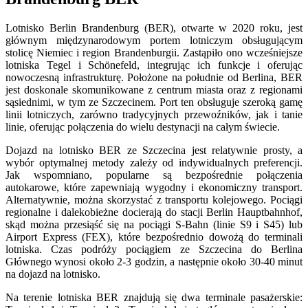
Lotnisko Berlin Brandenburg (BER), otwarte w 2020 roku, jest
głównym międzynarodowym portem lotniczym obsługującym
stolicę Niemiec i region Brandenburgii. Zastąpiło ono wcześniejsze
lotniska Tegel i Schönefeld, integrując ich funkcje i oferując
nowoczesną infrastrukturę. Położone na południe od Berlina, BER
jest doskonale skomunikowane z centrum miasta oraz z regionami
sąsiednimi, w tym ze Szczecinem. Port ten obsługuje szeroką gamę
linii lotniczych, zarówno tradycyjnych przewoźników, jak i tanie
linie, oferując połączenia do wielu destynacji na całym świecie.
Dojazd na lotnisko BER ze Szczecina jest relatywnie prosty, a
wybór optymalnej metody zależy od indywidualnych preferencji.
Jak wspomniano, popularne są bezpośrednie połączenia
autokarowe, które zapewniają wygodny i ekonomiczny transport.
Alternatywnie, można skorzystać z transportu kolejowego. Pociągi
regionalne i dalekobieżne docierają do stacji Berlin Hauptbahnhof,
skąd można przesiąść się na pociągi S-Bahn (linie S9 i S45) lub
Airport Express (FEX), które bezpośrednio dowożą do terminali
lotniska. Czas podróży pociągiem ze Szczecina do Berlina
Głównego wynosi około 2-3 godzin, a następnie około 30-40 minut
na dojazd na lotnisko.
Na terenie lotniska BER znajdują się dwa terminale pasażerskie: