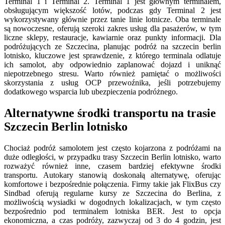
Terminal 1 i Terminal 2. Terminal 1 jest głównym terminalem,
obsługującym większość lotów, podczas gdy Terminal 2 jest
wykorzystywany głównie przez tanie linie lotnicze. Oba terminale
są nowoczesne, oferują szeroki zakres usług dla pasażerów, w tym
liczne sklepy, restauracje, kawiarnie oraz punkty informacji. Dla
podróżujących ze Szczecina, planując podróż na szczecin berlin
lotnisko, kluczowe jest sprawdzenie, z którego terminala odlatuje
ich samolot, aby odpowiednio zaplanować dojazd i uniknąć
niepotrzebnego stresu. Warto również pamiętać o możliwości
skorzystania z usług OCP przewoźnika, jeśli potrzebujemy
dodatkowego wsparcia lub ubezpieczenia podróżnego.
Alternatywne środki transportu na trasie
Szczecin Berlin lotnisko
Chociaż podróż samolotem jest często kojarzona z podróżami na
duże odległości, w przypadku trasy Szczecin Berlin lotnisko, warto
rozważyć również inne, czasem bardziej efektywne środki
transportu. Autokary stanowią doskonałą alternatywę, oferując
komfortowe i bezpośrednie połączenia. Firmy takie jak FlixBus czy
Sindbad oferują regularne kursy ze Szczecina do Berlina, z
możliwością wysiadki w dogodnych lokalizacjach, w tym często
bezpośrednio pod terminalem lotniska BER. Jest to opcja
ekonomiczna, a czas podróży, zazwyczaj od 3 do 4 godzin, jest