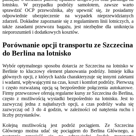
lotnisku. W przypadku podróży samolotem, zawsze warto
sprawdzić OCP przewoźnika, aby upewnić się, że posiadamy
odpowiednie ubezpieczenie na wypadek nieprzewidzianych
zdarzeń. Dokładne zapoznanie się z regulaminem linii lotniczych, a
także zasadami przewozu bagażu, jest niezbędne dla uniknięcia
nieporozumień i dodatkowych kosztów.
Porównanie opcji transportu ze Szczecina
do Berlina na lotnisko
Wybór optymalnego sposobu dotarcia ze Szczecina na lotnisko w
Berlinie to kluczowy element planowania podróży. Istnieje kilka
głównych opcji, z których każda charakteryzuje się innymi zaletami
i wadami, wpływającymi na czas, koszt i komfort podróży. Pierwszą
i często rozważaną opcją są bezpośrednie połączenia autokarowe.
Firmy przewozowe oferują regularne kursy ze Szczecina do Berlina,
często z możliwością wysiadki bezpośrednio na lotnisku. Jest to
zazwyczaj jedna z najtańszych opcji, a czas podróży waha się
zazwyczaj od 3 do 4 godzin, w zależności od natężenia ruchu i
liczby przystanków.
Kolejną możliwością jest podróż pociągiem. Ze Szczecina
Głównego można udać się pociągiem do Berlina Głównego, a