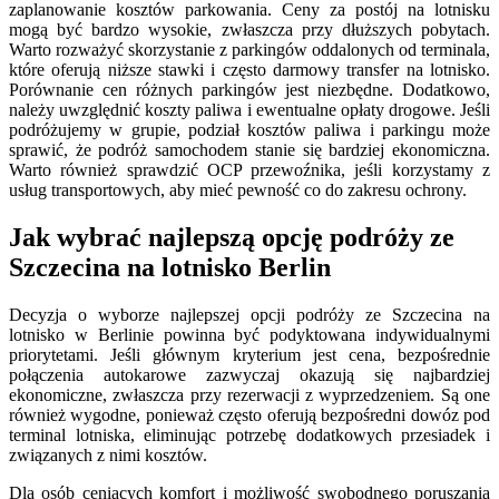
zaplanowanie kosztów parkowania. Ceny za postój na lotnisku
mogą być bardzo wysokie, zwłaszcza przy dłuższych pobytach.
Warto rozważyć skorzystanie z parkingów oddalonych od terminala,
które oferują niższe stawki i często darmowy transfer na lotnisko.
Porównanie cen różnych parkingów jest niezbędne. Dodatkowo,
należy uwzględnić koszty paliwa i ewentualne opłaty drogowe. Jeśli
podróżujemy w grupie, podział kosztów paliwa i parkingu może
sprawić, że podróż samochodem stanie się bardziej ekonomiczna.
Warto również sprawdzić OCP przewoźnika, jeśli korzystamy z
usług transportowych, aby mieć pewność co do zakresu ochrony.
Jak wybrać najlepszą opcję podróży ze
Szczecina na lotnisko Berlin
Decyzja o wyborze najlepszej opcji podróży ze Szczecina na
lotnisko w Berlinie powinna być podyktowana indywidualnymi
priorytetami. Jeśli głównym kryterium jest cena, bezpośrednie
połączenia autokarowe zazwyczaj okazują się najbardziej
ekonomiczne, zwłaszcza przy rezerwacji z wyprzedzeniem. Są one
również wygodne, ponieważ często oferują bezpośredni dowóz pod
terminal lotniska, eliminując potrzebę dodatkowych przesiadek i
związanych z nimi kosztów.
Dla osób ceniących komfort i możliwość swobodnego poruszania