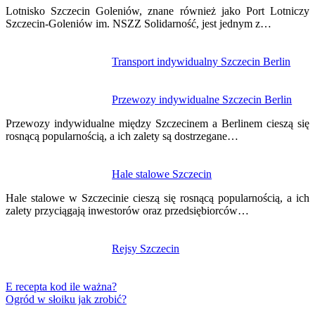
wpisu
Lotnisko Szczecin Goleniów, znane również jako Port Lotniczy
Szczecin-Goleniów im. NSZZ Solidarność, jest jednym z…
Transport indywidualny Szczecin Berlin
Przewozy indywidualne Szczecin Berlin
Przewozy indywidualne między Szczecinem a Berlinem cieszą się
rosnącą popularnością, a ich zalety są dostrzegane…
Hale stalowe Szczecin
Hale stalowe w Szczecinie cieszą się rosnącą popularnością, a ich
zalety przyciągają inwestorów oraz przedsiębiorców…
Rejsy Szczecin
E recepta kod ile ważna?
Ogród w słoiku jak zrobić?