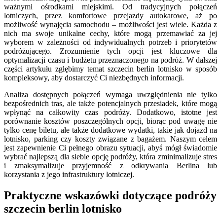
ważnymi ośrodkami miejskimi. Od tradycyjnych połączeń
lotniczych, przez komfortowe przejazdy autokarowe, aż po
możliwość wynajęcia samochodu – możliwości jest wiele. Każda z
nich ma swoje unikalne cechy, które mogą przemawiać za jej
wyborem w zależności od indywidualnych potrzeb i priorytetów
podróżującego. Zrozumienie tych opcji jest kluczowe dla
optymalizacji czasu i budżetu przeznaczonego na podróż. W dalszej
części artykułu zgłębimy temat szczecin berlin lotnisko w sposób
kompleksowy, aby dostarczyć Ci niezbędnych informacji.
Analiza dostępnych połączeń wymaga uwzględnienia nie tylko
bezpośrednich tras, ale także potencjalnych przesiadek, które mogą
wpłynąć na całkowity czas podróży. Dodatkowo, istotne jest
porównanie kosztów poszczególnych opcji, biorąc pod uwagę nie
tylko cenę biletu, ale także dodatkowe wydatki, takie jak dojazd na
lotnisko, parking czy koszty związane z bagażem. Naszym celem
jest zapewnienie Ci pełnego obrazu sytuacji, abyś mógł świadomie
wybrać najlepszą dla siebie opcję podróży, która zminimalizuje stres
i zmaksymalizuje przyjemność z odkrywania Berlina lub
korzystania z jego infrastruktury lotniczej.
Praktyczne wskazówki dotyczące podróży
szczecin berlin lotnisko