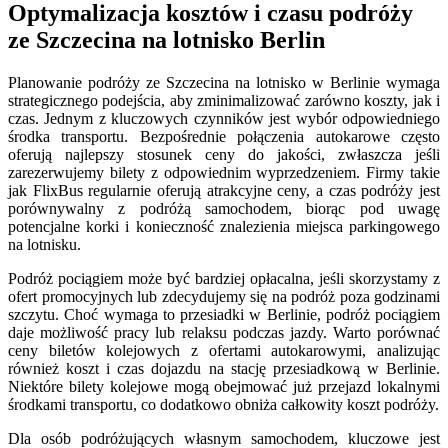
Optymalizacja kosztów i czasu podróży
ze Szczecina na lotnisko Berlin
Planowanie podróży ze Szczecina na lotnisko w Berlinie wymaga
strategicznego podejścia, aby zminimalizować zarówno koszty, jak i
czas. Jednym z kluczowych czynników jest wybór odpowiedniego
środka transportu. Bezpośrednie połączenia autokarowe często
oferują najlepszy stosunek ceny do jakości, zwłaszcza jeśli
zarezerwujemy bilety z odpowiednim wyprzedzeniem. Firmy takie
jak FlixBus regularnie oferują atrakcyjne ceny, a czas podróży jest
porównywalny z podróżą samochodem, biorąc pod uwagę
potencjalne korki i konieczność znalezienia miejsca parkingowego
na lotnisku.
Podróż pociągiem może być bardziej opłacalna, jeśli skorzystamy z
ofert promocyjnych lub zdecydujemy się na podróż poza godzinami
szczytu. Choć wymaga to przesiadki w Berlinie, podróż pociągiem
daje możliwość pracy lub relaksu podczas jazdy. Warto porównać
ceny biletów kolejowych z ofertami autokarowymi, analizując
również koszt i czas dojazdu na stację przesiadkową w Berlinie.
Niektóre bilety kolejowe mogą obejmować już przejazd lokalnymi
środkami transportu, co dodatkowo obniża całkowity koszt podróży.
Dla osób podróżujących własnym samochodem, kluczowe jest