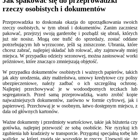
Jak spakować się do przeprowadzki
rzeczy osobistych i dokumentów
Przeprowadzka to doskonała okazja do uporządkowania swoich
rzeczy osobistych, w tym ubrań i dokumentów. Zanim zaczniesz
pakować, przejrzyj swoją garderobę i pozbądź się ubrań, których
już nie nosisz. Mogą one trafić do sprzedaży, zostać oddane
potrzebującym lub wyrzucone, jeśli są zniszczone. Ubrania, które
chcesz zabrać, najlepiej składać lub rolować, aby zajmowały mniej
miejsca. W przypadku odzieży sezonowej, można zastosować worki
próżniowe, które znacząco zmniejszają objętość.
W przypadku dokumentów osobistych i ważnych papierów, takich
jak akty urodzenia, akty małżeństwa, umowy kredytowe czy polisy
ubezpieczeniowe, należy zadbać o ich szczególną ochronę.
Najlepiej przechowywać je w wodoodpornych teczkach lub
segregatorach. Przed samą przeprowadzką, warto zrobić kopie
najważniejszych dokumentów, zarówno w formie cyfrowej, jak i
papierowej. Przechowaj je w osobnym, łatwo dostępnym miejscu, z
dala od głównych kartonów.
Ważne dokumenty i przedmioty wartościowe, takie jak biżuteria czy
gotówka, najlepiej przewozić ze sobą osobiście. Nie ryzykuj ich
zgubienia lub kradzieży w transporcie. Przygotuj specjalną torbę lub
walizkę, w której znajdą się wszystkie te rzeczy. Upewnij się, że