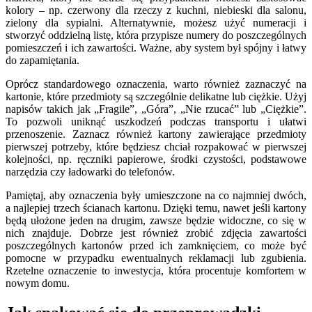
kolory – np. czerwony dla rzeczy z kuchni, niebieski dla salonu,
zielony dla sypialni. Alternatywnie, możesz użyć numeracji i
stworzyć oddzielną listę, która przypisze numery do poszczególnych
pomieszczeń i ich zawartości. Ważne, aby system był spójny i łatwy
do zapamiętania.
Oprócz standardowego oznaczenia, warto również zaznaczyć na
kartonie, które przedmioty są szczególnie delikatne lub ciężkie. Użyj
napisów takich jak „Fragile”, „Góra”, „Nie rzucać” lub „Ciężkie”.
To pozwoli uniknąć uszkodzeń podczas transportu i ułatwi
przenoszenie. Zaznacz również kartony zawierające przedmioty
pierwszej potrzeby, które będziesz chciał rozpakować w pierwszej
kolejności, np. ręczniki papierowe, środki czystości, podstawowe
narzędzia czy ładowarki do telefonów.
Pamiętaj, aby oznaczenia były umieszczone na co najmniej dwóch,
a najlepiej trzech ścianach kartonu. Dzięki temu, nawet jeśli kartony
będą ułożone jeden na drugim, zawsze będzie widoczne, co się w
nich znajduje. Dobrze jest również zrobić zdjęcia zawartości
poszczególnych kartonów przed ich zamknięciem, co może być
pomocne w przypadku ewentualnych reklamacji lub zgubienia.
Rzetelne oznaczenie to inwestycja, która procentuje komfortem w
nowym domu.