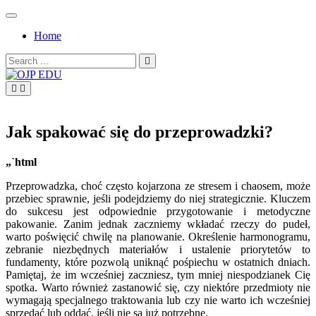
Skip
to
Home
content
Search
for:
OJP EDU
Jak spakować się do przeprowadzki?
„`html
Przeprowadzka, choć często kojarzona ze stresem i chaosem, może
przebiec sprawnie, jeśli podejdziemy do niej strategicznie. Kluczem
do sukcesu jest odpowiednie przygotowanie i metodyczne
pakowanie. Zanim jednak zaczniemy wkładać rzeczy do pudeł,
warto poświęcić chwilę na planowanie. Określenie harmonogramu,
zebranie niezbędnych materiałów i ustalenie priorytetów to
fundamenty, które pozwolą uniknąć pośpiechu w ostatnich dniach.
Pamiętaj, że im wcześniej zaczniesz, tym mniej niespodzianek Cię
spotka. Warto również zastanowić się, czy niektóre przedmioty nie
wymagają specjalnego traktowania lub czy nie warto ich wcześniej
sprzedać lub oddać, jeśli nie są już potrzebne.