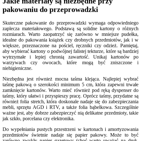
Jakie materiały są niezbędne przy
pakowaniu do przeprowadzki
Skuteczne pakowanie do przeprowadzki wymaga odpowiedniego
zaplecza materiałowego. Podstawą są solidne kartony o różnych
rozmiarach. Warto zaopatrzyć się zarówno w mniejsze pudełka,
idealne do pakowania książek czy drobnych przedmiotów, jak i w
większe, przeznaczone na pościel, ręczniki czy odzież. Pamiętaj,
aby wybierać kartony o podwójnej falistej tekturze, które są bardziej
wytrzymałe i lepiej chronią zawartość. Unikaj kartonów po
warzywach czy owocach, które mogą być zniszczone i
niehigieniczne.
Niezbędna jest również mocna taśma klejąca. Najlepiej wybrać
taśmę pakową o szerokości minimum 5 cm, która zapewni trwałe
zamknięcie kartonów. Warto mieć również pod ręką dyspenser do
taśmy, który ułatwi i przyspieszy pracę. Oprócz taśmy, przydatne są
również folia stretch, która doskonale nadaje się do zabezpieczania
mebli, sprzętu AGD i RTV, a także folia bąbelkowa. Szczególnie
ważne jest, aby dobrze zabezpieczyć nią delikatne przedmioty, takie
jak szkło, porcelana czy elektronika.
Do wypełniania pustych przestrzeni w kartonach i amortyzowania
przedmiotów świetnie nadaje się papier pakowy. Może to być
zarówno zwykły papier gazetowy (choć warto uważać na druk,