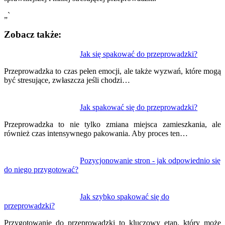
„`
Zobacz także:
Nawigacja
Jak się spakować do przeprowadzki?
wpisu
Przeprowadzka to czas pełen emocji, ale także wyzwań, które mogą
być stresujące, zwłaszcza jeśli chodzi…
Jak spakować się do przeprowadzki?
Przeprowadzka to nie tylko zmiana miejsca zamieszkania, ale
również czas intensywnego pakowania. Aby proces ten…
Pozycjonowanie stron - jak odpowiednio się
do niego przygotować?
Jak szybko spakować się do
przeprowadzki?
Przygotowanie do przeprowadzki to kluczowy etap, który może