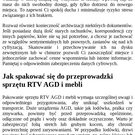
masz do nich swobodny dostęp, gdy tylko dotrzesz do nowego
miejsca. To zapewni Ci spokój ducha i minimalizuje ryzyko stresu
związanego z ich brakiem.
Rozważ również konieczność archiwizacji niektórych dokumentów.
Jeśli posiadasz dużą ilość starych rachunków, korespondencji czy
innych papierów, które nie są już potrzebne, a chcesz je zachować
ze względów sentymentalnych lub prawnych, zastanów się nad ich
cyfryzacją. Skanowanie i przechowywanie ich na dysku
zewnętrznym lub w chmurze pozwoli Ci zaoszczędzić miejsce i
jednocześnie zachować cenne wspomnienia lub istotne informacje.
Pamiętaj o odpowiednim zabezpieczeniu danych cyfrowych.
Jak spakować się do przeprowadzki
sprzętu RTV AGD i mebli
Pakowanie sprzętu RTV AGD i mebli wymaga szczególnej uwagi i
odpowiedniego przygotowania, aby uniknąć uszkodzeń w
transporcie. Duże urządzenia AGD, takie jak lodówka, pralka czy
zmywarka, powinny być przed przeprowadzką opróżnione,
odłączone od prądu i wody oraz dokładnie oczyszczone. Warto je
zabezpieczyć folią stretch lub grubym kocem, aby chronić
powierzchnię przed zarysowaniami. W przypadku lodówki, drzwi