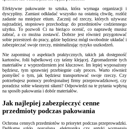
Efektywne pakowanie to sztuka, która wymaga organizacji i
dyscypliny. Zamiast odkładać wszystko na ostatnią chwilę, rozłóż
zadanie na mniejsze etium. Zacznij od rzeczy, których używasz
najrzadziej, stopniowo przechodząc do przedmiotów codziennego
użytku. To pozwoli Ci na bieżąco ocenić, co naprawdę musisz
zabrać, a co można zostawić. Dobrze jest również przygotować
sobie przestrzeń do pracy, gdzie będziesz mógł swobodnie układać i
zabezpieczać swoje rzeczy, minimalizując ryzyko uszkodzeń.
Nie zapominaj o aspektach praktycznych, takich jak dostępność
kartonów, folii bąbelkowej czy taśmy klejącej. Zgromadzenie tych
materiałów z wyprzedzeniem jest kluczowe. Im lepiej wyposażony
będziesz, tym sprawniej przebiegnie cały proces. Warto również
pomyśleć o tym, jak będziesz transportować swoje rzeczy. Czy
potrzebujesz pomocy profesjonalnej firmy przeprowadzkowej, czy
poradzisz sobie własnymi siłami? Odpowiedzi na te pytania wpłyną
na sposób pakowania i dobór materiałów.
Jak najlepiej zabezpieczyć cenne
przedmioty podczas pakowania
Ochrona cennych przedmiotów to priorytet podczas przeprowadzki.
Delikatne szkło, porcelana, elektronika czy antyki wymagają