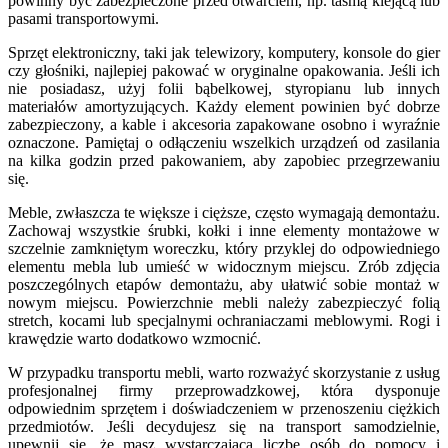
powinny być zabezpieczone przed otwarciem, np. taśmą klejącą lub
pasami transportowymi.
Sprzęt elektroniczny, taki jak telewizory, komputery, konsole do gier
czy głośniki, najlepiej pakować w oryginalne opakowania. Jeśli ich
nie posiadasz, użyj folii bąbelkowej, styropianu lub innych
materiałów amortyzujących. Każdy element powinien być dobrze
zabezpieczony, a kable i akcesoria zapakowane osobno i wyraźnie
oznaczone. Pamiętaj o odłączeniu wszelkich urządzeń od zasilania
na kilka godzin przed pakowaniem, aby zapobiec przegrzewaniu
się.
Meble, zwłaszcza te większe i cięższe, często wymagają demontażu.
Zachowaj wszystkie śrubki, kołki i inne elementy montażowe w
szczelnie zamkniętym woreczku, który przyklej do odpowiedniego
elementu mebla lub umieść w widocznym miejscu. Zrób zdjęcia
poszczególnych etapów demontażu, aby ułatwić sobie montaż w
nowym miejscu. Powierzchnie mebli należy zabezpieczyć folią
stretch, kocami lub specjalnymi ochraniaczami meblowymi. Rogi i
krawędzie warto dodatkowo wzmocnić.
W przypadku transportu mebli, warto rozważyć skorzystanie z usług
profesjonalnej firmy przeprowadzkowej, która dysponuje
odpowiednim sprzętem i doświadczeniem w przenoszeniu ciężkich
przedmiotów. Jeśli decydujesz się na transport samodzielnie,
upewnij się, że masz wystarczającą liczbę osób do pomocy i