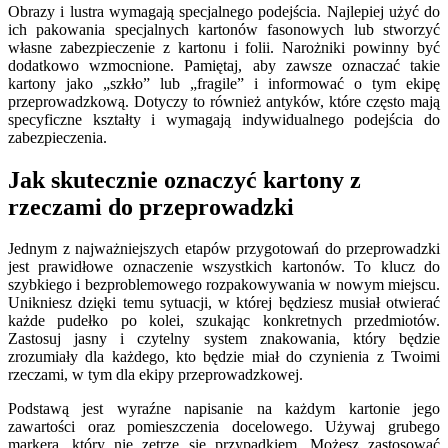
Obrazy i lustra wymagają specjalnego podejścia. Najlepiej użyć do
ich pakowania specjalnych kartonów fasonowych lub stworzyć
własne zabezpieczenie z kartonu i folii. Narożniki powinny być
dodatkowo wzmocnione. Pamiętaj, aby zawsze oznaczać takie
kartony jako „szkło” lub „fragile” i informować o tym ekipę
przeprowadzkową. Dotyczy to również antyków, które często mają
specyficzne kształty i wymagają indywidualnego podejścia do
zabezpieczenia.
Jak skutecznie oznaczyć kartony z
rzeczami do przeprowadzki
Jednym z najważniejszych etapów przygotowań do przeprowadzki
jest prawidłowe oznaczenie wszystkich kartonów. To klucz do
szybkiego i bezproblemowego rozpakowywania w nowym miejscu.
Unikniesz dzięki temu sytuacji, w której będziesz musiał otwierać
każde pudełko po kolei, szukając konkretnych przedmiotów.
Zastosuj jasny i czytelny system znakowania, który będzie
zrozumiały dla każdego, kto będzie miał do czynienia z Twoimi
rzeczami, w tym dla ekipy przeprowadzkowej.
Podstawą jest wyraźne napisanie na każdym kartonie jego
zawartości oraz pomieszczenia docelowego. Używaj grubego
markera, który nie zetrze się przypadkiem. Możesz zastosować