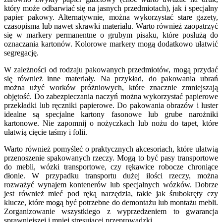
który może odbarwiać się na jasnych przedmiotach), jak i specjalny
papier pakowy. Alternatywnie, można wykorzystać stare gazety,
czasopisma lub nawet skrawki materiału. Warto również zaopatrzyć
się w markery permanentne o grubym pisaku, które posłużą do
oznaczania kartonów. Kolorowe markery mogą dodatkowo ułatwić
segregację.
W zależności od rodzaju pakowanych przedmiotów, mogą przydać
się również inne materiały. Na przykład, do pakowania ubrań
można użyć worków próżniowych, które znacznie zmniejszają
objętość. Do zabezpieczania naczyń można wykorzystać papierowe
przekładki lub ręczniki papierowe. Do pakowania obrazów i luster
idealne są specjalne kartony fasonowe lub grube narożniki
kartonowe. Nie zapomnij o nożyczkach lub nożu do tapet, które
ułatwią cięcie taśmy i folii.
Warto również pomyśleć o praktycznych akcesoriach, które ułatwią
przenoszenie spakowanych rzeczy. Mogą to być pasy transportowe
do mebli, wózki transportowe, czy rękawice robocze chroniące
dłonie. W przypadku transportu dużej ilości rzeczy, można
rozważyć wynajem kontenerów lub specjalnych wózków. Dobrze
jest również mieć pod ręką narzędzia, takie jak śrubokręty czy
klucze, które mogą być potrzebne do demontażu lub montażu mebli.
Zorganizowanie wszystkiego z wyprzedzeniem to gwarancja
sprawniejszej i mniej stresującej przeprowadzki.