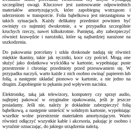
szczególnej uwagi. Kluczowe jest zastosowanie odpowiednich
materiałów amortyzujących, które zapobiegną wstrząsom i
uderzeniom w transporcie. Folia bąbelkowa jest niezastąpiona w
takich sytuacjach. Każdy delikatny przedmiot powinien być
owinięty co najmniej dwukrotnie, a w przypadku szczególnie
kruchych rzeczy, nawet kilkukrotnie. Pamiętaj, aby zabezpieczyć
również krawędzie i narożniki, które są najbardziej narażone na
uszkodzenia.
Do pakowania porcelany i szkła doskonale nadają się również
miękkie tkaniny, takie jak ręczniki, koce czy pościel. Mogą one
służyć jako dodatkowa wyściółka w kartonie, wypełniając puste
przestrzenie i chroniąc przedmioty przed przesuwaniem się. W
przypadku naczyń, warto każde z nich osobno owinąć papierem lub
folią, a następnie układać pionowo w kartonie, a nie jedno na
drugim. Zapobiegnie to pękaniu pod wpływem nacisku.
Elektronikę, taką jak telewizory, komputery czy sprzęt audio,
najlepiej pakować w oryginalne opakowania, jeśli je jeszcze
posiadamy. Jeśli nie, należy je dokładnie zabezpieczyć folią
bąbelkową, a następnie umieścić w solidnym kartonie, wypełniając
wszelkie wolne przestrzenie materiałem amortyzującym. Warto
również odłączyć wszystkie kable i akcesoria, pakując je osobno i
wyraźnie oznaczając, do jakiego urządzenia należą.