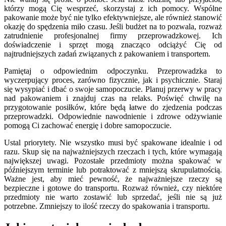
którzy mogą Cię wesprzeć, skorzystaj z ich pomocy. Wspólne
pakowanie może być nie tylko efektywniejsze, ale również stanowić
okazję do spędzenia miło czasu. Jeśli budżet na to pozwala, rozważ
zatrudnienie profesjonalnej firmy przeprowadzkowej. Ich
doświadczenie i sprzęt mogą znacząco odciążyć Cię od
najtrudniejszych zadań związanych z pakowaniem i transportem.
Pamiętaj o odpowiednim odpoczynku. Przeprowadzka to
wyczerpujący proces, zarówno fizycznie, jak i psychicznie. Staraj
się wysypiać i dbać o swoje samopoczucie. Planuj przerwy w pracy
nad pakowaniem i znajduj czas na relaks. Poświęć chwilę na
przygotowanie posiłków, które będą łatwe do zjedzenia podczas
przeprowadzki. Odpowiednie nawodnienie i zdrowe odżywianie
pomogą Ci zachować energię i dobre samopoczucie.
Ustal priorytety. Nie wszystko musi być spakowane idealnie i od
razu. Skup się na najważniejszych rzeczach i tych, które wymagają
największej uwagi. Pozostałe przedmioty można spakować w
późniejszym terminie lub potraktować z mniejszą skrupulatnością.
Ważne jest, aby mieć pewność, że najważniejsze rzeczy są
bezpieczne i gotowe do transportu. Rozważ również, czy niektóre
przedmioty nie warto zostawić lub sprzedać, jeśli nie są już
potrzebne. Zmniejszy to ilość rzeczy do spakowania i transportu.