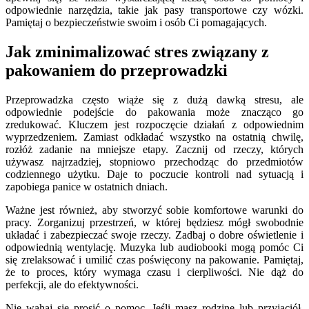
odpowiednie narzędzia, takie jak pasy transportowe czy wózki.
Pamiętaj o bezpieczeństwie swoim i osób Ci pomagających.
Jak zminimalizować stres związany z
pakowaniem do przeprowadzki
Przeprowadzka często wiąże się z dużą dawką stresu, ale
odpowiednie podejście do pakowania może znacząco go
zredukować. Kluczem jest rozpoczęcie działań z odpowiednim
wyprzedzeniem. Zamiast odkładać wszystko na ostatnią chwilę,
rozłóż zadanie na mniejsze etapy. Zacznij od rzeczy, których
używasz najrzadziej, stopniowo przechodząc do przedmiotów
codziennego użytku. Daje to poczucie kontroli nad sytuacją i
zapobiega panice w ostatnich dniach.
Ważne jest również, aby stworzyć sobie komfortowe warunki do
pracy. Zorganizuj przestrzeń, w której będziesz mógł swobodnie
układać i zabezpieczać swoje rzeczy. Zadbaj o dobre oświetlenie i
odpowiednią wentylację. Muzyka lub audiobooki mogą pomóc Ci
się zrelaksować i umilić czas poświęcony na pakowanie. Pamiętaj,
że to proces, który wymaga czasu i cierpliwości. Nie dąż do
perfekcji, ale do efektywności.
Nie wahaj się prosić o pomoc. Jeśli masz rodzinę lub przyjaciół,