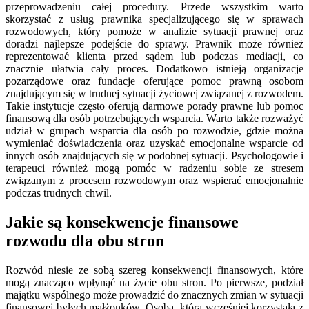
przeprowadzeniu całej procedury. Przede wszystkim warto
skorzystać z usług prawnika specjalizującego się w sprawach
rozwodowych, który pomoże w analizie sytuacji prawnej oraz
doradzi najlepsze podejście do sprawy. Prawnik może również
reprezentować klienta przed sądem lub podczas mediacji, co
znacznie ułatwia cały proces. Dodatkowo istnieją organizacje
pozarządowe oraz fundacje oferujące pomoc prawną osobom
znajdującym się w trudnej sytuacji życiowej związanej z rozwodem.
Takie instytucje często oferują darmowe porady prawne lub pomoc
finansową dla osób potrzebujących wsparcia. Warto także rozważyć
udział w grupach wsparcia dla osób po rozwodzie, gdzie można
wymieniać doświadczenia oraz uzyskać emocjonalne wsparcie od
innych osób znajdujących się w podobnej sytuacji. Psychologowie i
terapeuci również mogą pomóc w radzeniu sobie ze stresem
związanym z procesem rozwodowym oraz wspierać emocjonalnie
podczas trudnych chwil.
Jakie są konsekwencje finansowe
rozwodu dla obu stron
Rozwód niesie ze sobą szereg konsekwencji finansowych, które
mogą znacząco wpłynąć na życie obu stron. Po pierwsze, podział
majątku wspólnego może prowadzić do znacznych zmian w sytuacji
finansowej byłych małżonków. Osoba, która wcześniej korzystała z