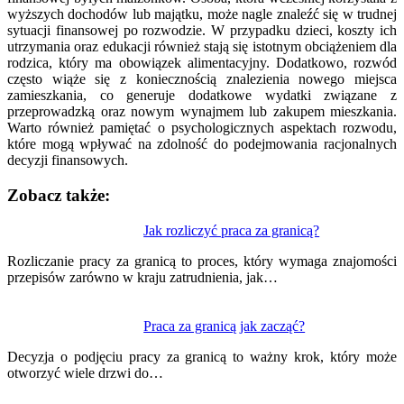
wyższych dochodów lub majątku, może nagle znaleźć się w trudnej
sytuacji finansowej po rozwodzie. W przypadku dzieci, koszty ich
utrzymania oraz edukacji również stają się istotnym obciążeniem dla
rodzica, który ma obowiązek alimentacyjny. Dodatkowo, rozwód
często wiąże się z koniecznością znalezienia nowego miejsca
zamieszkania, co generuje dodatkowe wydatki związane z
przeprowadzką oraz nowym wynajmem lub zakupem mieszkania.
Warto również pamiętać o psychologicznych aspektach rozwodu,
które mogą wpływać na zdolność do podejmowania racjonalnych
decyzji finansowych.
Zobacz także:
Nawigacja
Jak rozliczyć praca za granicą?
wpisu
Rozliczanie pracy za granicą to proces, który wymaga znajomości
przepisów zarówno w kraju zatrudnienia, jak…
Praca za granicą jak zacząć?
Decyzja o podjęciu pracy za granicą to ważny krok, który może
otworzyć wiele drzwi do…