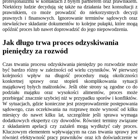
profesjonalizmu w kontaktach z byłym partnerem oraz prawnikiem.
Niektórzy ludzie decydują się także na działania bez konsultacji z
prawnikiem, co może prowadzić do niekorzystnych decyzji
prawnych i finansowych. Ignorowanie terminów sądowych oraz
niewłaściwe składanie dokumentów to kolejne pułapki, które mogą
opóźnić proces lub nawet doprowadzić do jego niepowodzenia.
Jak długo trwa proces odzyskiwania
pieniędzy za rozwód
Czas trwania procesu odzyskiwania pieniędzy po rozwodzie może
być bardzo różny w zależności od wielu czynników. W pierwszej
kolejności wpływ na długość procedury mają okoliczności
konkretnej sprawy oraz stopień skomplikowania sytuacji
majątkowej byłych małżonków. Jeśli obie strony są zgodne co do
podziału majątku oraz wysokości alimentów, proces może
przebiegać znacznie szybciej niż w przypadku sporów i konfliktów.
W sytuacjach, gdzie konieczne jest przeprowadzenie postępowania
sądowego, czas oczekiwania na rozprawę może wynosić od kilku
miesięcy do nawet kilku lat, szczególnie jeśli sprawa wymaga
dodatkowych ekspertyz czy dowodów. Również terminy związane
z składaniem apelacji czy zażaleń mogą wydłużyć cały proces.
Kluczowym elementem wpływającym na czas trwania sprawy jest
również efektywność pracy prawników oraz ich doświadczenie w