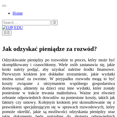
Skip
to
Home
content
Search
for:
OJP EDU
Jak odzyskać pieniądze za rozwód?
Odzyskiwanie pieniędzy po rozwodzie to proces, który może być
skomplikowany i czasochłonny. Wiele osób zastanawia się, jakie
kroki należy podjąć, aby uzyskać należne środki finansowe.
Pierwszym krokiem jest dokładne zrozumienie, jakie wydatki
można uznać za zwrotne. W przypadku rozwodu mogą to być
koszty związane z utrzymaniem wspólnego gospodarstwa
domowego, alimenty na dzieci oraz inne wydatki, które zostały
poniesione w trakcie trwania małżeństwa. Ważne jest również
zebranie odpowiednich dowodów na poniesione koszty, takich jak
faktury czy umowy. Kolejnym krokiem jest skonsultowanie się z
prawnikiem specjalizującym się w sprawach rozwodowych, który
pomoże określić, jakie są możliwości odzyskania pieniędzy oraz
jakie dokumenty będą potrzebne do złożenia odpowiednich