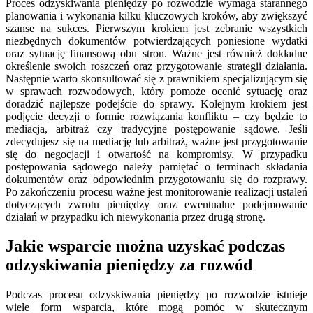
Proces odzyskiwania pieniędzy po rozwodzie wymaga starannego
planowania i wykonania kilku kluczowych kroków, aby zwiększyć
szanse na sukces. Pierwszym krokiem jest zebranie wszystkich
niezbędnych dokumentów potwierdzających poniesione wydatki
oraz sytuację finansową obu stron. Ważne jest również dokładne
określenie swoich roszczeń oraz przygotowanie strategii działania.
Następnie warto skonsultować się z prawnikiem specjalizującym się
w sprawach rozwodowych, który pomoże ocenić sytuację oraz
doradzić najlepsze podejście do sprawy. Kolejnym krokiem jest
podjęcie decyzji o formie rozwiązania konfliktu – czy będzie to
mediacja, arbitraż czy tradycyjne postępowanie sądowe. Jeśli
zdecydujesz się na mediację lub arbitraż, ważne jest przygotowanie
się do negocjacji i otwartość na kompromisy. W przypadku
postępowania sądowego należy pamiętać o terminach składania
dokumentów oraz odpowiednim przygotowaniu się do rozprawy.
Po zakończeniu procesu ważne jest monitorowanie realizacji ustaleń
dotyczących zwrotu pieniędzy oraz ewentualne podejmowanie
działań w przypadku ich niewykonania przez drugą stronę.
Jakie wsparcie można uzyskać podczas
odzyskiwania pieniędzy za rozwód
Podczas procesu odzyskiwania pieniędzy po rozwodzie istnieje
wiele form wsparcia, które mogą pomóc w skutecznym