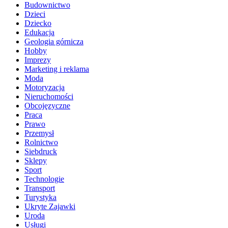
Budownictwo
Dzieci
Dziecko
Edukacja
Geologia górnicza
Hobby
Imprezy
Marketing i reklama
Moda
Motoryzacja
Nieruchomości
Obcojęzyczne
Praca
Prawo
Przemysł
Rolnictwo
Siebdruck
Sklepy
Sport
Technologie
Transport
Turystyka
Ukryte Zajawki
Uroda
Usługi