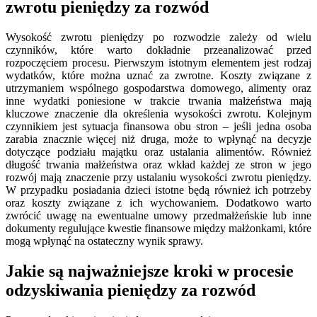
zwrotu pieniędzy za rozwód
Wysokość zwrotu pieniędzy po rozwodzie zależy od wielu
czynników, które warto dokładnie przeanalizować przed
rozpoczęciem procesu. Pierwszym istotnym elementem jest rodzaj
wydatków, które można uznać za zwrotne. Koszty związane z
utrzymaniem wspólnego gospodarstwa domowego, alimenty oraz
inne wydatki poniesione w trakcie trwania małżeństwa mają
kluczowe znaczenie dla określenia wysokości zwrotu. Kolejnym
czynnikiem jest sytuacja finansowa obu stron – jeśli jedna osoba
zarabia znacznie więcej niż druga, może to wpłynąć na decyzje
dotyczące podziału majątku oraz ustalania alimentów. Również
długość trwania małżeństwa oraz wkład każdej ze stron w jego
rozwój mają znaczenie przy ustalaniu wysokości zwrotu pieniędzy.
W przypadku posiadania dzieci istotne będą również ich potrzeby
oraz koszty związane z ich wychowaniem. Dodatkowo warto
zwrócić uwagę na ewentualne umowy przedmałżeńskie lub inne
dokumenty regulujące kwestie finansowe między małżonkami, które
mogą wpłynąć na ostateczny wynik sprawy.
Jakie są najważniejsze kroki w procesie
odzyskiwania pieniędzy za rozwód