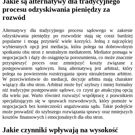
Jakie są alternatywy dla tradycyjnego
procesu odzyskiwania pieniędzy za
rozwód
Alternatywy dla tradycyjnego procesu sądowego w zakresie
odzyskiwania pieniędzy po rozwodzie stają się coraz bardziej
popularne i mogą przynieść wiele korzyści. Jedną z najczęściej
wybieranych opcji jest mediacja, która polega na dobrowolnym
spotkaniu obu stron z neutralnym mediatorem. Mediator pomaga w
negocjacjach i dąży do osiągnięcia porozumienia, co może znacznie
przyspieszyć proces oraz zmniejszyć koszty związane z
postępowaniem sądowym. Inną alternatywą jest arbitraż, który
polega na powierzeniu rozstrzygania sporu niezależnemu arbitrze.
W przeciwieństwie do mediacji, decyzje arbitra mają charakter
wiążący dla obu stron. Arbitraż może być szybszy i mniej formalny
niż tradycyjne postępowanie sądowe, co czyni go atrakcyjną opcją
dla wielu par. Warto również rozważyć współpracę z prawnikiem
specjalizującym się w sprawach rozwodowych, który pomoże w
negocjacjach bez konieczności angażowania sądu. Takie podejście
może prowadzić do szybszego rozwiązania sprawy oraz mniejszych
kosztów finansowych i emocjonalnych dla obu stron.
Jakie czynniki wpływają na wysokość