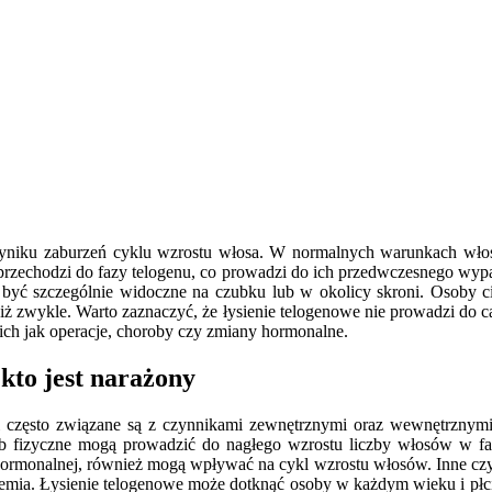
wyniku zaburzeń cyklu wzrostu włosa. W normalnych warunkach włosy 
rzechodzi do fazy telogenu, co prowadzi do ich przedwczesnego wypad
być szczególnie widoczne na czubku lub w okolicy skroni. Osoby cie
ż zwykle. Warto zaznaczyć, że łysienie telogenowe nie prowadzi do ca
ich jak operacje, choroby czy zmiany hormonalne.
 kto jest narażony
 często związane są z czynnikami zewnętrznymi oraz wewnętrznymi.
b fizyczne mogą prowadzić do nagłego wzrostu liczby włosów w faz
rmonalnej, również mogą wpływać na cykl wzrostu włosów. Inne czynn
nemia. Łysienie telogenowe może dotknąć osoby w każdym wieku i płci, 