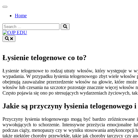
Skip
to
Home
content
Search
for:
OJP EDU
Łysienie telogenowe co to?
Łysienie telogenowe to rodzaj utraty włosów, który występuje w 
wypadania. W przypadku łysienia telogenowego zbyt wiele włosów p
obejmują zauważalne przerzedzenie włosów na głowie, które może 
włosów lub czesania na szczotce pozostaje znacznie więcej włosów ni
Często pojawia się ono po stresujących wydarzeniach życiowych, tak
Jakie są przyczyny łysienia telogenowego i
Przyczyny łysienia telogenowego mogą być bardzo zróżnicowane i
wywołujących to schorzenie. Intensywne przeżycia emocjonalne lu
podczas ciąży, menopauzy czy w wyniku stosowania antykoncepcji ho
także niektóre choroby przewlekłe, takie jak choroby tarczycy czy a