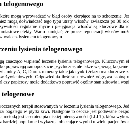
ia telogenowego
które mogą wprowadzać w błąd osoby cierpiące na to schorzenie. Jed
ież mogą doświadczać tego typu utraty włosów, zwłaszcza po 30 rok
ywistości regularne mycie i pielęgnacja włosów są kluczowe dla i
iastowe efekty. Warto pamiętać, że proces regeneracji włosów może 
 w walce z łysieniem telogenowym.
zeniu łysienia telogenowego
znacząco wspierać leczenie łysienia telogenowego. Kluczowym elemen
ylko poprawiają samopoczucie psychiczne, ale także wspierają krąże
taminy A, C, D oraz minerały takie jak cynk i żelazo ma kluczowe 
 żywieniowych. Odpowiednia ilość snu również odgrywa istotną ro
hol czy papierosy może dodatkowo poprawić ogólny stan zdrowia i wspi
e telogenowe
woczesnych terapii stosowanych w leczeniu łysienia telogenowego. Je
cza bogatego w płytki krwi. Następnie to osocze jest podawane bezpo
metodą jest laseroterapia niskiej intensywności (LLLT), która wykorz
z bardziej popularne i wykazują obiecujące wyniki u wielu pacjentów 