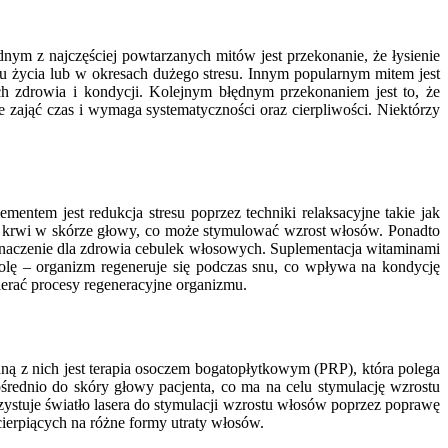
nym z najczęściej powtarzanych mitów jest przekonanie, że łysienie
u życia lub w okresach dużego stresu. Innym popularnym mitem jest
ch zdrowia i kondycji. Kolejnym błędnym przekonaniem jest to, że
zająć czas i wymaga systematyczności oraz cierpliwości. Niektórzy
tem jest redukcja stresu poprzez techniki relaksacyjne takie jak
nie krwi w skórze głowy, co może stymulować wzrost włosów. Ponadto
znaczenie dla zdrowia cebulek włosowych. Suplementacja witaminami
lę – organizm regeneruje się podczas snu, co wpływa na kondycję
erać procesy regeneracyjne organizmu.
dną z nich jest terapia osoczem bogatopłytkowym (PRP), która polega
średnio do skóry głowy pacjenta, co ma na celu stymulację wzrostu
ystuje światło lasera do stymulacji wzrostu włosów poprzez poprawę
cierpiących na różne formy utraty włosów.