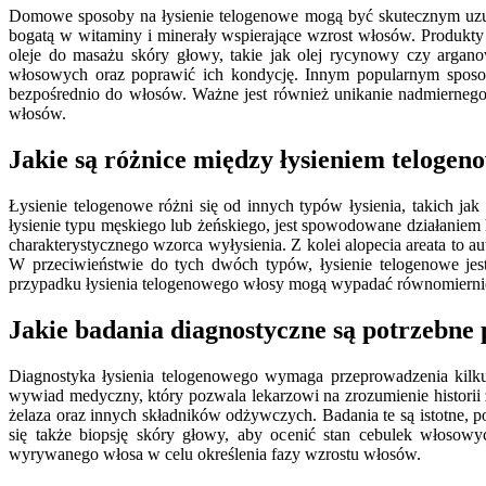
Domowe sposoby na łysienie telogenowe mogą być skutecznym uzup
bogatą w witaminy i minerały wspierające wzrost włosów. Produkty 
oleje do masażu skóry głowy, takie jak olej rycynowy czy arga
włosowych oraz poprawić ich kondycję. Innym popularnym sposo
bezpośrednio do włosów. Ważne jest również unikanie nadmiernego
włosów.
Jakie są różnice między łysieniem telogen
Łysienie telogenowe różni się od innych typów łysienia, takich j
łysienie typu męskiego lub żeńskiego, jest spowodowane działani
charakterystycznego wzorca wyłysienia. Z kolei alopecia areata to
W przeciwieństwie do tych dwóch typów, łysienie telogenowe jes
przypadku łysienia telogenowego włosy mogą wypadać równomiernie na
Jakie badania diagnostyczne są potrzebne 
Diagnostyka łysienia telogenowego wymaga przeprowadzenia kilku
wywiad medyczny, który pozwala lekarzowi na zrozumienie historii
żelaza oraz innych składników odżywczych. Badania te są istotne
się także biopsję skóry głowy, aby ocenić stan cebulek włosowy
wyrywanego włosa w celu określenia fazy wzrostu włosów.