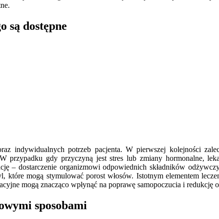
ne.
go są dostępne
raz indywidualnych potrzeb pacjenta. W pierwszej kolejności zale
 W przypadku gdy przyczyną jest stres lub zmiany hormonalne, lekar
cję – dostarczenie organizmowi odpowiednich składników odżywczy
yl, które mogą stymulować porost włosów. Istotnym elementem leczen
aksacyjne mogą znacząco wpłynąć na poprawę samopoczucia i redukcję 
mowymi sposobami