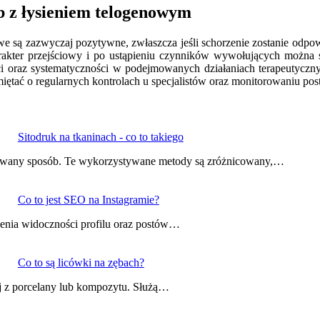
b z łysieniem telogenowym
owe są zazwyczaj pozytywne, zwłaszcza jeśli schorzenie zostanie odp
kter przejściowy i po ustąpieniu czynników wywołujących można sp
i oraz systematyczności w podejmowanych działaniach terapeutycznyc
iętać o regularnych kontrolach u specjalistów oraz monitorowaniu pos
Sitodruk na tkaninach - co to takiego
owany sposób. Te wykorzystywane metody są zróżnicowany,…
Co to jest SEO na Instagramie?
szenia widoczności profilu oraz postów…
Co to są licówki na zębach?
ej z porcelany lub kompozytu. Służą…