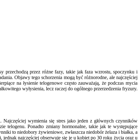
przechodzą przez różne fazy, takie jak faza wzrostu, spoczynku i
ania. Objawy tego schorzenia mogą być różnorodne, ale najczęściej
rpiące na łysienie telogenowe często zauważają, że podczas mycia
łkowitego wyłysienia, lecz raczej do ogólnego przerzedzenia fryzury.
 Najczęściej wymienia się stres jako jeden z głównych czynników
ie telogenu. Ponadto zmiany hormonalne, takie jak te występujące
iki to niedobory żywieniowe, zwłaszcza niedobór żelaza i białka, a
jednak najczęściej obserwuje się je u kobiet po 30 roku życia oraz u