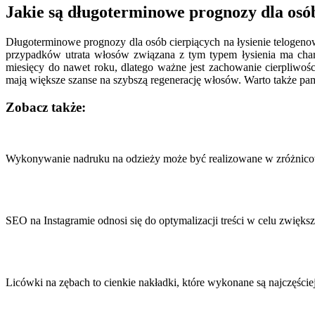
Jakie są długoterminowe prognozy dla osó
Długoterminowe prognozy dla osób cierpiących na łysienie telogen
przypadków utrata włosów związana z tym typem łysienia ma chara
miesięcy do nawet roku, dlatego ważne jest zachowanie cierpliwośc
mają większe szanse na szybszą regenerację włosów. Warto także pam
Zobacz także:
Nawigacja
wpisu
Wykonywanie nadruku na odzieży może być realizowane w zróżnic
SEO na Instagramie odnosi się do optymalizacji treści w celu zwięk
Licówki na zębach to cienkie nakładki, które wykonane są najczęści