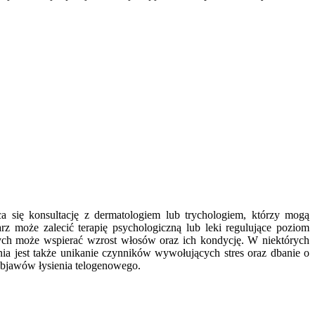
ca się konsultację z dermatologiem lub trychologiem, którzy mogą
z może zalecić terapię psychologiczną lub leki regulujące poziom
ch może wspierać wzrost włosów oraz ich kondycję. W niektórych
ia jest także unikanie czynników wywołujących stres oraz dbanie o
objawów łysienia telogenowego.