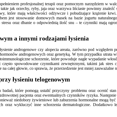
ełnieniem profesjonalnej terapii oraz pomocnym narzędziem w walc
takie jak orzechy, ryby, jaja oraz warzywa liściaste powinny znaleź
nowy, które mają właściwości odżywcze i pobudzające krążenie krw
bem jest stosowanie domowych masek na bazie jogurtu naturalnego
 stresu oraz dbanie o odpowiednią ilość snu – te czynniki mają og
owym a innymi rodzajami łysienia
ak łysienie androgenowe czy alopecia areata, zarówno pod względem 
em hormonów androgenowych oraz genetyką. W tym przypadku utrata wł
 autoimmunologiczne schorzenie, które powoduje nagłe wypadanie włosó
t często spowodowane czynnikami zewnętrznymi, takimi jak stres 
 całej głowie, co sprawia, że przerzedzenie jest mniej zauważalne n
przy łysieniu telogenowym
 badań, które pomogą ustalić przyczyny problemu oraz ocenić stan
 zdrowotnej pacjenta oraz ewentualnych czynników ryzyka. Następni
, ponieważ niedobory żywieniowe lub zaburzenia hormonalne mogą b
ch oraz wykluczyć inne schorzenia dermatologiczne. Dodatkowo leka