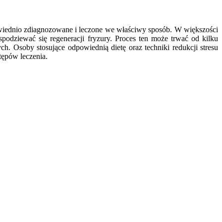
owiednio zdiagnozowane i leczone we właściwy sposób. W większości
odziewać się regeneracji fryzury. Proces ten może trwać od kilku
h. Osoby stosujące odpowiednią dietę oraz techniki redukcji stresu
tępów leczenia.