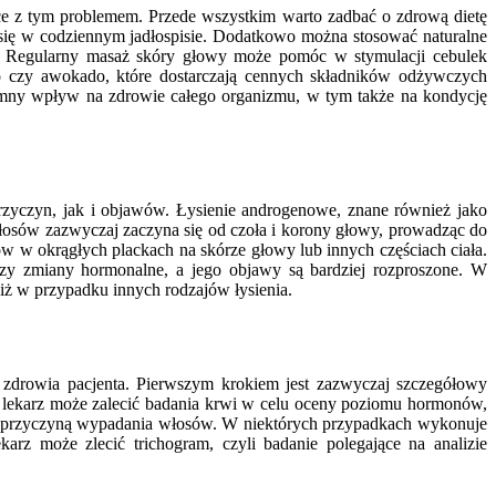
e z tym problemem. Przede wszystkim warto zadbać o zdrową dietę
ć się w codziennym jadłospisie. Dodatkowo można stosować naturalne
i. Regularny masaż skóry głowy może pomóc w stymulacji cebulek
 czy awokado, które dostarczają cennych składników odżywczych
romny wpływ na zdrowie całego organizmu, w tym także na kondycję
przyczyn, jak i objawów. Łysienie androgenowe, znane również jako
osów zazwyczaj zaczyna się od czoła i korony głowy, prowadząc do
w w okrągłych plackach na skórze głowy lub innych częściach ciała.
czy zmiany hormonalne, a jego objawy są bardziej rozproszone. W
iż w przypadku innych rodzajów łysienia.
 zdrowia pacjenta. Pierwszym krokiem jest zazwyczaj szczegółowy
e lekarz może zalecić badania krwi w celu oceny poziomu hormonów,
yć przyczyną wypadania włosów. W niektórych przypadkach wykonuje
rz może zlecić trichogram, czyli badanie polegające na analizie