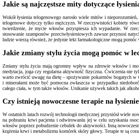
Jakie są najczęstsze mity dotyczące łysien
Wokół łysienia telogenowego narosło wiele mitów i nieporozumień, 
telogenowe dotyczy tylko mężczyzn. W rzeczywistości kobiety równ
twierdzenie, że mycie włosów przyspiesza ich wypadanie. W rzecz
stosowanie szamponów przeciwłysieniowych zawsze przynosi natychm
ludzie wierzą również, że jedynie leki farmakologiczne mogą pomóc
Jakie zmiany stylu życia mogą pomóc w lec
Zmiany stylu życia mają ogromny wpływ na zdrowie włosów i mogą 
medytacja, joga czy regularna aktywność fizyczna. Ćwiczenia nie t
warto zwrócić uwagę na dietę – spożywanie pokarmów bogatych w wi
i minerałami może być pomocna zwłaszcza w przypadku niedoborów
całego ciała, w tym także włosów. Unikanie używek takich jak alko
Czy istnieją nowoczesne terapie na łysieni
W ostatnich latach rozwój technologii medycznej przyniósł wiele no
na pobraniu krwi pacjenta i odwirowaniu jej w celu uzyskania oso
włosów poprzez pobudzenie cebulek do aktywności. Inną nowoczesną 
krążenia krwi i metabolizmu komórek skóry głowy. Terapie te są cora