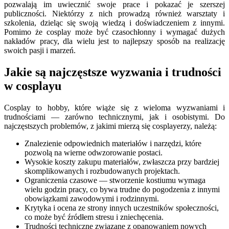
pozwalają im uwiecznić swoje prace i pokazać je szerszej
publiczności. Niektórzy z nich prowadzą również warsztaty i
szkolenia, dzieląc się swoją wiedzą i doświadczeniem z innymi.
Pomimo że cosplay może być czasochłonny i wymagać dużych
nakładów pracy, dla wielu jest to najlepszy sposób na realizację
swoich pasji i marzeń.
Jakie są najczęstsze wyzwania i trudności
w cosplayu
Cosplay to hobby, które wiąże się z wieloma wyzwaniami i
trudnościami — zarówno technicznymi, jak i osobistymi. Do
najczęstszych problemów, z jakimi mierzą się cosplayerzy, należą:
Znalezienie odpowiednich materiałów i narzędzi, które
pozwolą na wierne odwzorowanie postaci.
Wysokie koszty zakupu materiałów, zwłaszcza przy bardziej
skomplikowanych i rozbudowanych projektach.
Ograniczenia czasowe — stworzenie kostiumu wymaga
wielu godzin pracy, co bywa trudne do pogodzenia z innymi
obowiązkami zawodowymi i rodzinnymi.
Krytyka i ocena ze strony innych uczestników społeczności,
co może być źródłem stresu i zniechęcenia.
Trudności techniczne związane z opanowaniem nowych