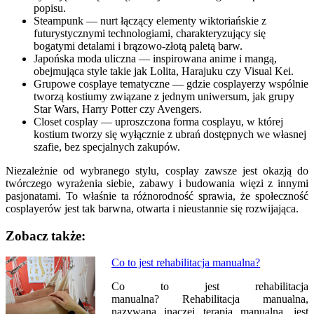
popisu.
Steampunk — nurt łączący elementy wiktoriańskie z
futurystycznymi technologiami, charakteryzujący się
bogatymi detalami i brązowo-złotą paletą barw.
Japońska moda uliczna — inspirowana anime i mangą,
obejmująca style takie jak Lolita, Harajuku czy Visual Kei.
Grupowe cosplaye tematyczne — gdzie cosplayerzy wspólnie
tworzą kostiumy związane z jednym uniwersum, jak grupy
Star Wars, Harry Potter czy Avengers.
Closet cosplay — uproszczona forma cosplayu, w której
kostium tworzy się wyłącznie z ubrań dostępnych we własnej
szafie, bez specjalnych zakupów.
Niezależnie od wybranego stylu, cosplay zawsze jest okazją do
twórczego wyrażenia siebie, zabawy i budowania więzi z innymi
pasjonatami. To właśnie ta różnorodność sprawia, że społeczność
cosplayerów jest tak barwna, otwarta i nieustannie się rozwijająca.
Zobacz także:
Nawigacja
Co to jest rehabilitacja manualna?
wpisu
Co to jest rehabilitacja
manualna? Rehabilitacja manualna,
nazywana inaczej terapią manualną, jest