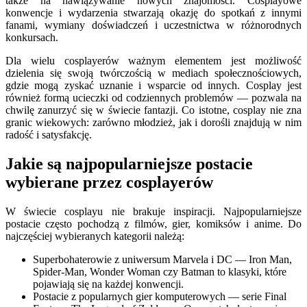
także na nawiązywanie nowych znajomości. Cosplayowe
konwencje i wydarzenia stwarzają okazję do spotkań z innymi
fanami, wymiany doświadczeń i uczestnictwa w różnorodnych
konkursach.
Dla wielu cosplayerów ważnym elementem jest możliwość
dzielenia się swoją twórczością w mediach społecznościowych,
gdzie mogą zyskać uznanie i wsparcie od innych. Cosplay jest
również formą ucieczki od codziennych problemów — pozwala na
chwilę zanurzyć się w świecie fantazji. Co istotne, cosplay nie zna
granic wiekowych: zarówno młodzież, jak i dorośli znajdują w nim
radość i satysfakcję.
Jakie są najpopularniejsze postacie
wybierane przez cosplayerów
W świecie cosplayu nie brakuje inspiracji. Najpopularniejsze
postacie często pochodzą z filmów, gier, komiksów i anime. Do
najczęściej wybieranych kategorii należą:
Superbohaterowie z uniwersum Marvela i DC — Iron Man,
Spider-Man, Wonder Woman czy Batman to klasyki, które
pojawiają się na każdej konwencji.
Postacie z popularnych gier komputerowych — serie Final