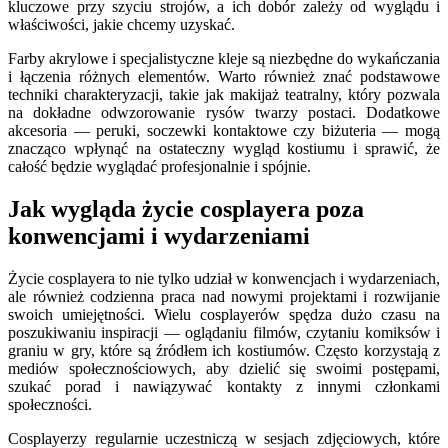
kluczowe przy szyciu strojów, a ich dobór zależy od wyglądu i
właściwości, jakie chcemy uzyskać.
Farby akrylowe i specjalistyczne kleje są niezbędne do wykańczania
i łączenia różnych elementów. Warto również znać podstawowe
techniki charakteryzacji, takie jak makijaż teatralny, który pozwala
na dokładne odwzorowanie rysów twarzy postaci. Dodatkowe
akcesoria — peruki, soczewki kontaktowe czy biżuteria — mogą
znacząco wpłynąć na ostateczny wygląd kostiumu i sprawić, że
całość będzie wyglądać profesjonalnie i spójnie.
Jak wygląda życie cosplayera poza
konwencjami i wydarzeniami
Życie cosplayera to nie tylko udział w konwencjach i wydarzeniach,
ale również codzienna praca nad nowymi projektami i rozwijanie
swoich umiejętności. Wielu cosplayerów spędza dużo czasu na
poszukiwaniu inspiracji — oglądaniu filmów, czytaniu komiksów i
graniu w gry, które są źródłem ich kostiumów. Często korzystają z
mediów społecznościowych, aby dzielić się swoimi postępami,
szukać porad i nawiązywać kontakty z innymi członkami
społeczności.
Cosplayerzy regularnie uczestniczą w sesjach zdjęciowych, które