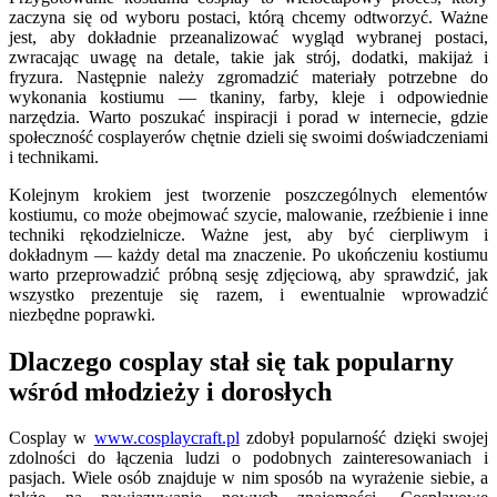
zaczyna się od wyboru postaci, którą chcemy odtworzyć. Ważne
jest, aby dokładnie przeanalizować wygląd wybranej postaci,
zwracając uwagę na detale, takie jak strój, dodatki, makijaż i
fryzura. Następnie należy zgromadzić materiały potrzebne do
wykonania kostiumu — tkaniny, farby, kleje i odpowiednie
narzędzia. Warto poszukać inspiracji i porad w internecie, gdzie
społeczność cosplayerów chętnie dzieli się swoimi doświadczeniami
i technikami.
Kolejnym krokiem jest tworzenie poszczególnych elementów
kostiumu, co może obejmować szycie, malowanie, rzeźbienie i inne
techniki rękodzielnicze. Ważne jest, aby być cierpliwym i
dokładnym — każdy detal ma znaczenie. Po ukończeniu kostiumu
warto przeprowadzić próbną sesję zdjęciową, aby sprawdzić, jak
wszystko prezentuje się razem, i ewentualnie wprowadzić
niezbędne poprawki.
Dlaczego cosplay stał się tak popularny
wśród młodzieży i dorosłych
Cosplay w
www.cosplaycraft.pl
zdobył popularność dzięki swojej
zdolności do łączenia ludzi o podobnych zainteresowaniach i
pasjach. Wiele osób znajduje w nim sposób na wyrażenie siebie, a