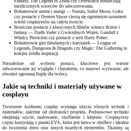
Fantasy, The Legend of Zelda czy Overwatch dostarczają
niezliczonych wzorców do odwzorowania.
Bohaterowie anime i mangi — Naruto, Sailor Moon, Goku
czy postacie z Demon Slayer cieszą się ogromnym uznaniem
wśród cosplayerów na całym świecie.
Ikoniczne postacie z klasycznych filmów science fiction i
fantasy — Darth Vader z Gwiezdnych Wojen, Gandalf z
Władcy Pierścieni czy postacie z serii Harry Potter.
Bohaterowie gier fabularnych i karcianek — League of
Legends, Dungeons & Dragons czy Magic: The Gathering to
kolejne źródła inspiracji.
Niezależnie od wyboru postaci, kluczowe jest wierne
odwzorowanie jej wyglądu i charakteru, co stanowi wyzwanie, ale
również ogromną frajdę dla twórcy.
Jakie są techniki i materiały używane w
cosplayu
Tworzenie kostiumu cosplay wymaga użycia różnych technik i
materiałów, zależnie od złożoności projektu. Podstawowe techniki
obejmują szycie, malowanie, rzeźbienie i klejenie. Cosplayerzy
często korzystają z pianki EVA, która jest łatwa w obróbce i idealna
do tworzenia zbroi oraz innych twardych elementów. Tkaniny są