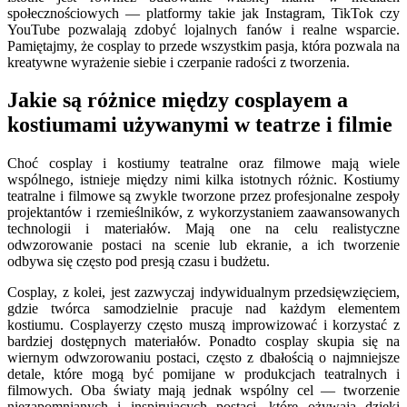
społecznościowych — platformy takie jak Instagram, TikTok czy
YouTube pozwalają zdobyć lojalnych fanów i realne wsparcie.
Pamiętajmy, że cosplay to przede wszystkim pasja, która pozwala na
kreatywne wyrażenie siebie i czerpanie radości z tworzenia.
Jakie są różnice między cosplayem a
kostiumami używanymi w teatrze i filmie
Choć cosplay i kostiumy teatralne oraz filmowe mają wiele
wspólnego, istnieje między nimi kilka istotnych różnic. Kostiumy
teatralne i filmowe są zwykle tworzone przez profesjonalne zespoły
projektantów i rzemieślników, z wykorzystaniem zaawansowanych
technologii i materiałów. Mają one na celu realistyczne
odwzorowanie postaci na scenie lub ekranie, a ich tworzenie
odbywa się często pod presją czasu i budżetu.
Cosplay, z kolei, jest zazwyczaj indywidualnym przedsięwzięciem,
gdzie twórca samodzielnie pracuje nad każdym elementem
kostiumu. Cosplayerzy często muszą improwizować i korzystać z
bardziej dostępnych materiałów. Ponadto cosplay skupia się na
wiernym odwzorowaniu postaci, często z dbałością o najmniejsze
detale, które mogą być pomijane w produkcjach teatralnych i
filmowych. Oba światy mają jednak wspólny cel — tworzenie
niezapomnianych i inspirujących postaci, które ożywają dzięki