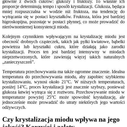
głównie z dwóch cukrów: glukozy i fruktozy. To właśnie ich
proporcje determinują tempo i sposób krystalizacji. Glukoza, będąca
mniej rozpuszczalna w wodzie niż fruktoza, ma tendencję do
wytrącania się w postaci kryształków. Fruktoza, która jest bardziej
higroskopijna, pozostaje w postaci płynnej, co może prowadzić do
nierównomiernej konsystencji miodu.
Kolejnym czynnikiem wpływającym na krystalizację miodu jest
obecność drobnych cząsteczek, takich jak pyłki kwiatowe, bąbelki
powietrza lub kryształki cukru, które działają jako zarodki
krystalizacji. Proces ten jest bardziej intensywny w miodach
nieprzetworzonych, które zawierają więcej takich naturalnych
„zanieczyszczeń”.
Temperatura przechowywania ma także ogromne znaczenie. Idealna
temperatura do przechowywania miodu, aby zapobiec szybkiemu
krystalizowaniu, wynosi około 21°C. W niższych temperaturach,
poniżej 14°C, proces krystalizacji jest znacznie szybszy, ponieważ
glukoza łatwiej wytrąca się z roztworu. Przechowywanie miodu w
temperaturze powyżej 25°C może spowolnić krystalizację, ale
jednocześnie może prowadzić do utraty niektórych jego wartości
odżywczych.
Czy krystalizacja miodu wpływa na jego