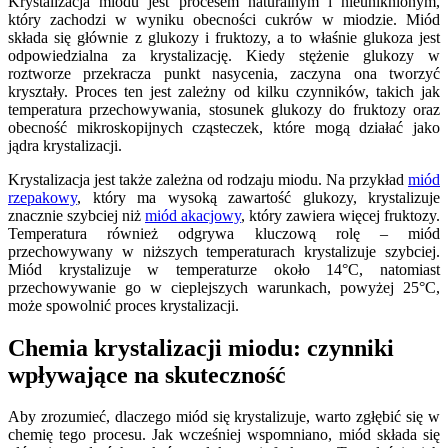
Krystalizacja miodu jest procesem naturalnym i nieuniknionym,
który zachodzi w wyniku obecności cukrów w miodzie. Miód
składa się głównie z glukozy i fruktozy, a to właśnie glukoza jest
odpowiedzialna za krystalizację. Kiedy stężenie glukozy w
roztworze przekracza punkt nasycenia, zaczyna ona tworzyć
kryształy. Proces ten jest zależny od kilku czynników, takich jak
temperatura przechowywania, stosunek glukozy do fruktozy oraz
obecność mikroskopijnych cząsteczek, które mogą działać jako
jądra krystalizacji.
Krystalizacja jest także zależna od rodzaju miodu. Na przykład
miód
rzepakowy
, który ma wysoką zawartość glukozy, krystalizuje
znacznie szybciej niż
miód akacjowy
, który zawiera więcej fruktozy.
Temperatura również odgrywa kluczową rolę – miód
przechowywany w niższych temperaturach krystalizuje szybciej.
Miód krystalizuje w temperaturze około 14°C, natomiast
przechowywanie go w cieplejszych warunkach, powyżej 25°C,
może spowolnić proces krystalizacji.
Chemia krystalizacji miodu: czynniki
wpływające na skuteczność
Aby zrozumieć, dlaczego miód się krystalizuje, warto zgłębić się w
chemię tego procesu. Jak wcześniej wspomniano, miód składa się