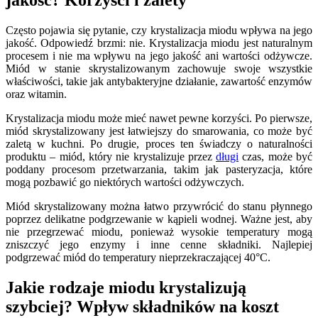
jakość? Korzyści i zalety
Często pojawia się pytanie, czy krystalizacja miodu wpływa na jego
jakość. Odpowiedź brzmi: nie. Krystalizacja miodu jest naturalnym
procesem i nie ma wpływu na jego jakość ani wartości odżywcze.
Miód w stanie skrystalizowanym zachowuje swoje wszystkie
właściwości, takie jak antybakteryjne działanie, zawartość enzymów
oraz witamin.
Krystalizacja miodu może mieć nawet pewne korzyści. Po pierwsze,
miód skrystalizowany jest łatwiejszy do smarowania, co może być
zaletą w kuchni. Po drugie, proces ten świadczy o naturalności
produktu – miód, który nie krystalizuje przez
długi
czas, może być
poddany procesom przetwarzania, takim jak pasteryzacja, które
mogą pozbawić go niektórych wartości odżywczych.
Miód skrystalizowany można łatwo przywrócić do stanu płynnego
poprzez delikatne podgrzewanie w kąpieli wodnej. Ważne jest, aby
nie przegrzewać miodu, ponieważ wysokie temperatury mogą
zniszczyć jego enzymy i inne cenne składniki. Najlepiej
podgrzewać miód do temperatury nieprzekraczającej 40°C.
Jakie rodzaje miodu krystalizują
szybciej? Wpływ składników na koszt