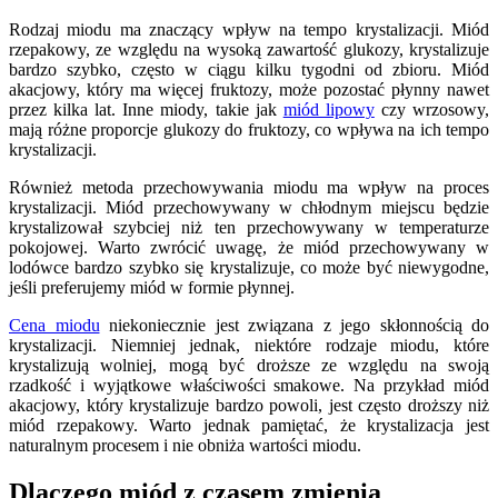
Rodzaj miodu ma znaczący wpływ na tempo krystalizacji. Miód
rzepakowy, ze względu na wysoką zawartość glukozy, krystalizuje
bardzo szybko, często w ciągu kilku tygodni od zbioru. Miód
akacjowy, który ma więcej fruktozy, może pozostać płynny nawet
przez kilka lat. Inne miody, takie jak
miód lipowy
czy wrzosowy,
mają różne proporcje glukozy do fruktozy, co wpływa na ich tempo
krystalizacji.
Również metoda przechowywania miodu ma wpływ na proces
krystalizacji. Miód przechowywany w chłodnym miejscu będzie
krystalizował szybciej niż ten przechowywany w temperaturze
pokojowej. Warto zwrócić uwagę, że miód przechowywany w
lodówce bardzo szybko się krystalizuje, co może być niewygodne,
jeśli preferujemy miód w formie płynnej.
Cena miodu
niekoniecznie jest związana z jego skłonnością do
krystalizacji. Niemniej jednak, niektóre rodzaje miodu, które
krystalizują wolniej, mogą być droższe ze względu na swoją
rzadkość i wyjątkowe właściwości smakowe. Na przykład miód
akacjowy, który krystalizuje bardzo powoli, jest często droższy niż
miód rzepakowy. Warto jednak pamiętać, że krystalizacja jest
naturalnym procesem i nie obniża wartości miodu.
Dlaczego miód z czasem zmienia