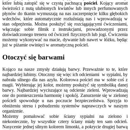
które lubią zatopić się w czystą pachnącą
pościel
. Kojący aromat
świeżości z nutą ulubionych kwiatów lub innych perfumowanych
płynów do tkanin wymuszają na nas zaczerpnięcie kilku głębokich
wdechów, które automatycznie rozluźniają nas i wprowadzają w
stan odprężenia. Można posłużyć się rozciągającymi ćwiczeniami,
włączając sobie filmik z instrukcjami, prowadzonymi przez
doświadczonego trenera od ćwiczeń fizycznych lub jogi. Ćwiczenia
możemy wykonywać na macie, dywanie lub nawet w łóżku, będąc
już w piżamie owinięci w aromatyczną pościel.
Otoczyć się barwami
Kojąco na nasze zmysły działają barwy. Przeważnie to te, które
najbardziej lubimy. Otoczmy się więc ich odcieniami w sypialni, by
nabrała silnego dla nas azylu. Kolorowa pościel ma w sobie coś z
magii. Wybierając jej kolor, możemy posłużyć się symboliką danej
barwy. Najbardziej wyciszające są odcienie zieleni. Wprowadzają
one do pomieszczenia harmonię i spokój. Zanurzenie się w zielonej
pościeli spowoduje u nas poczucie bezpieczeństwa. Sprzyja to
obniżeniu stresu i pobudzeniu systemów naprawczych w naszym
organizmie.
Możemy pomalować sobie ściany sypialni na zielono i
niekoniecznie, by wszystkie cztery ściany miały ten sam odcień.
Nasycenie jednej silnym kolorem limonki, a pokrycie drugiej barwą