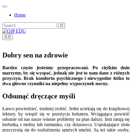
Skip
to
Home
content
Search
for:
OJP EDU
Dobry sen na zdrowie
Bardzo często jesteśmy przepracowani. Po ciężkim dniu
marzymy, by się wyspać, jednak nie jest to nam dane z różnych
przyczyn. Brak komfortu psychicznego i niewygodne łóżko to
dwa główne czynniki na niepełny wypoczynek nocny.
Odsunąć dręczące myśli
Łatwo powiedzieć, trudniej zrobić. Jedni uciekają się do książkowej
lektury, by wtopić się w przeżycia bohatera. Wciągająca powieść
odsunie od nas nasze własne problemy na plan dalszy. Inni ratują się
herbatką z melisy lub rumianku, czy dziurawca. Uspokajające zioła
przyczynią się do rozluźnienia spiętych mięśni. Są też takie osoby,