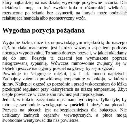
który najbardziej na nas działa, wywołuje pozytywne uczucia. Dla
niektórych mogą to być zwykłe koła o różnorakiej wielkości,
rozrzucone po ścianie bez asymetrii, na innych może podziałać
relaksująca mandala albo geometryczny wzór.
Wygodna pozycja pożądana
Wygodne łóżko, duże i z odpowiadającym miękkością do naszego
ciężaru ciała materacem jest bardzo ważnym aspektem podczas
nocnego wypoczynku, To samo dotyczy pozycji, w jakiej układamy
się do snu. Pozycja ta czasami jest wymuszona poprzez
nieogrzewaną sypialnię. Wówczas mimowolnie zwijamy się w
kłębek i jeszcze naciągamy
pościel
na głowę, by się rozgrzać.
Powoduje to ściągnięcie mięśni, już i tak mocno napiętych.
Zadbajmy zatem o prawidłową temperaturę w pokoju, w którym
śpimy. Najlepiej ogrzać go porządnie i przed wskoczeniem do łóżka
przekręcić regulator przy kaloryferach na niższą temperaturę. Zbyt
ciepłe powietrze w czasie snu również jest niepożądane.
Jednak w trakcie zasypiania musi nam być ciepło. Tylko tyle, by
móc się swobodnie wyciągnąć w
pościeli
i ułożyć na plecach.
Pozycja na plecach jest najbezpieczniejsza dla śpiącego. Nie
uciskamy żadnych organów wewnętrznych, a płuca mogą
swobodnie wentylować dla nas powietrze.