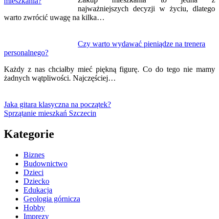
najważniejszych decyzji w życiu, dlatego
warto zwrócić uwagę na kilka…
Czy warto wydawać pieniądze na trenera
personalnego?
Każdy z nas chciałby mieć piękną figurę. Co do tego nie mamy
żadnych wątpliwości. Najczęściej…
Jaka gitara klasyczna na początek?
Sprzątanie mieszkań Szczecin
Kategorie
Biznes
Budownictwo
Dzieci
Dziecko
Edukacja
Geologia górnicza
Hobby
Imprezy