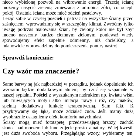
nieco wybieloną pozwoli na wibrowanie energii. Trzecią ścianę
możemy nasycić zielenią zmieszaną z odrobiną żółci, co ociepli
pokój. Ostatnia ściana może mieć odcień pastelowy.
Leżąc sobie w czystej
pościeli
i patrząc na wszystkie ściany przed
zaśnięciem, wprowadzimy się w szczególny klimat. Zwróćmy tylko
uwagę podczas malowania ścian, by zielony kolor nie był zbyt
mocno nasycony bardzo ciemnym zielonym, ponieważ wtedy
spowodujemy efekt zupełnie odmienny, niż chcieliśmy, a
mianowicie wprowadzimy do pomieszczenia ponury nastrój.
Sprawdź koniecznie:
Czy wzór ma znaczenie?
Same barwy są jak najbardziej w porządku, jednak dopełnienie ich
wzorami będzie dodatkowym atutem, by czuć się wspaniale w
naszej sypialni.
Pościel
z wyszukanym nadrukiem np. kwiatu wiśni
lub fruwających motyli albo imitacja trawy i róż, czy maków,
spełnią dodatkową funkcję terapeutyczną. Sam fakt, iż
przykrywamy się łąką, może zdziałać cuda. Jeśli mamy dużą
wyobraźnię osiągniemy efekt komfortu natychmiast.
Ściany mogą mieć fototapetę, przedstawiającą brzozy, zachód
słońca nad morzem lub inne zdjęcie prosto z natury. W tej kwestii
jest duża swoboda wyboru. Przeglądając wzory, wybieramy ten,