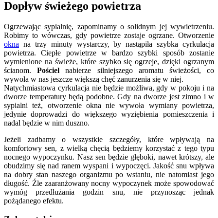
Dopływ świeżego powietrza
Ogrzewając sypialnię, zapominamy o solidnym jej wywietrzeniu.
Robimy to wówczas, gdy powietrze zostaje ogrzane. Otworzenie
okna
na trzy minuty wystarczy, by nastąpiła szybka cyrkulacja
powietrza. Ciepłe powietrze w bardzo szybki sposób zostanie
wymienione na świeże, które szybko się ogrzeje, dzięki ogrzanym
ścianom.
Pościel
nabierze silniejszego aromatu świeżości, co
wywoła w nas jeszcze większą chęć zanurzenia się w niej.
Natychmiastowa cyrkulacja nie będzie możliwa, gdy w pokoju i na
dworze temperatury będą podobne. Gdy na dworze jest zimno i w
sypialni też, otworzenie okna nie wywoła wymiany powietrza,
jedynie doprowadzi do większego wyziębienia pomieszczenia i
nadal będzie w nim duszno.
Jeżeli zadbamy o wszystkie szczegóły, które wpływają na
komfortowy sen, z wielką chęcią będziemy korzystać z tego typu
nocnego wypoczynku. Nasz sen będzie głęboki, nawet krótszy, ale
obudzimy się nad ranem wyspani i wypoczęci. Jakość snu wpływa
na dobry stan naszego organizmu po wstaniu, nie natomiast jego
długość. Źle zaaranżowany nocny wypoczynek może spowodować
wymóg przedłużania godzin snu, nie przynosząc jednak
pożądanego efektu.