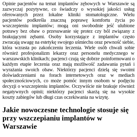
Opinie pacjentów na temat implantów zębowych w Warszawie są
zazwyczaj pozytywne, co świadczy o wysokiej jakości usług
oferowanych przez lokalne kliniki stomatologiczne. Wielu
pacjentów podkreśla znaczną poprawę komfortu życia po
wszczepieniu implantów; mogą oni swobodnie jeść ulubione
potrawy bez obaw o przesuwanie się protez czy ból związany z
brakującymi zębami. Osoby korzystające z implantów często
zwracają uwagę na estetykę swojego uśmiechu oraz pewność siebie,
która wzrasta po zakończeniu leczenia. Wiele osób chwali sobie
również profesjonalizm lekarzy oraz personelu medycznego w
warszawskich klinikach; pacjenci czują się dobrze poinformowani o
każdym etapie leczenia oraz mają możliwość zadawania pytań i
wyrażania swoich obaw. Niektórzy pacjenci dzielą się swoimi
doświadczeniami na forach internetowych oraz w mediach
społecznościowych, co może pomóc innym osobom w podjęciu
decyzji o wszczepieniu implantów. Oczywiście nie brakuje również
negatywnych opinii; niektórzy pacjenci skarżą się na wysokie
koszty zabiegów lub długi czas oczekiwania na wizytę.
Jakie nowoczesne technologie stosuje się
przy wszczepianiu implantów w
Warszawie