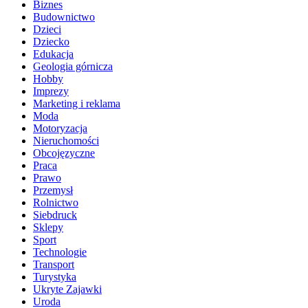
Biznes
Budownictwo
Dzieci
Dziecko
Edukacja
Geologia górnicza
Hobby
Imprezy
Marketing i reklama
Moda
Motoryzacja
Nieruchomości
Obcojęzyczne
Praca
Prawo
Przemysł
Rolnictwo
Siebdruck
Sklepy
Sport
Technologie
Transport
Turystyka
Ukryte Zajawki
Uroda