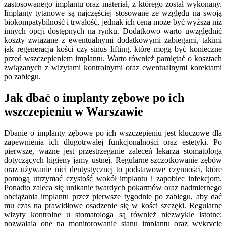
zastosowanego implantu oraz materiał, z którego został wykonany.
Implanty tytanowe są najczęściej stosowane ze względu na swoją
biokompatybilność i trwałość, jednak ich cena może być wyższa niż
innych opcji dostępnych na rynku. Dodatkowo warto uwzględnić
koszty związane z ewentualnymi dodatkowymi zabiegami, takimi
jak regeneracja kości czy sinus lifting, które mogą być konieczne
przed wszczepieniem implantu. Warto również pamiętać o kosztach
związanych z wizytami kontrolnymi oraz ewentualnymi korektami
po zabiegu.
Jak dbać o implanty zębowe po ich
wszczepieniu w Warszawie
Dbanie o implanty zębowe po ich wszczepieniu jest kluczowe dla
zapewnienia ich długotrwałej funkcjonalności oraz estetyki. Po
pierwsze, ważne jest przestrzeganie zaleceń lekarza stomatologa
dotyczących higieny jamy ustnej. Regularne szczotkowanie zębów
oraz używanie nici dentystycznej to podstawowe czynności, które
pomogą utrzymać czystość wokół implantu i zapobiec infekcjom.
Ponadto zaleca się unikanie twardych pokarmów oraz nadmiernego
obciążania implantu przez pierwsze tygodnie po zabiegu, aby dać
mu czas na prawidłowe osadzenie się w kości szczęki. Regularne
wizyty kontrolne u stomatologa są również niezwykle istotne;
pozwalają one na monitorowanie stanu implantu oraz wykrycie