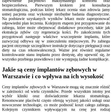
zapewnienie pacjentowi maksymalnego komfortu oraz
bezpieczeństwa. Pierwszym krokiem jest konsultacja
stomatologiczna, podczas której lekarz ocenia stan zdrowia jamy
ustnej pacjenta oraz wykonuje niezbędne badania diagnostyczne.
Na podstawie uzyskanych wyników lekarz może zaproponować
odpowiedni plan leczenia. Kolejnym etapem jest przygotowanie do
zabiegu, które może obejmować dodatkowe procedury, takie jak
ekstrakcja zębów czy regeneracja kości. Po zakończeniu tych
przygotowań następuje właściwe wszczepienie implantu, które
zazwyczaj odbywa się w znieczuleniu miejscowym. Po zabiegu
pacjent otrzymuje szczegółowe instrukcje dotyczące pielęgnacji oraz
diety na czas rekonwalescencji. Ważne jest również regularne
kontrolowanie stanu implantu przez dentystę, aby upewnić się, że
wszystko przebiega prawidłowo i nie występują żadne komplikacje.
Jakie są ceny implantów zębowych w
Warszawie i co wpływa na ich wysokość
Ceny implantów zębowych w Warszawie mogą się znacznie różnić
w zależności od wielu czynników. Przede wszystkim istotny jest
wybór kliniki oraz doświadczenie lekarza stomatologa.
Renomowane placówki często oferują wyższej jakości usługi oraz
nowoczesne technologie, co może podnosić koszt całego zabiegu.
Kolejnym czynnikiem wpływającym na cenę jest rodzaj