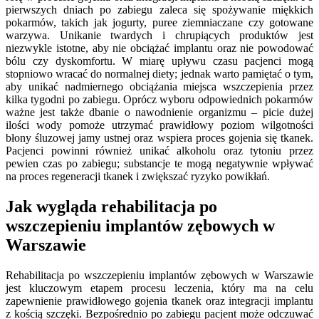
pierwszych dniach po zabiegu zaleca się spożywanie miękkich
pokarmów, takich jak jogurty, puree ziemniaczane czy gotowane
warzywa. Unikanie twardych i chrupiących produktów jest
niezwykle istotne, aby nie obciążać implantu oraz nie powodować
bólu czy dyskomfortu. W miarę upływu czasu pacjenci mogą
stopniowo wracać do normalnej diety; jednak warto pamiętać o tym,
aby unikać nadmiernego obciążania miejsca wszczepienia przez
kilka tygodni po zabiegu. Oprócz wyboru odpowiednich pokarmów
ważne jest także dbanie o nawodnienie organizmu – picie dużej
ilości wody pomoże utrzymać prawidłowy poziom wilgotności
błony śluzowej jamy ustnej oraz wspiera proces gojenia się tkanek.
Pacjenci powinni również unikać alkoholu oraz tytoniu przez
pewien czas po zabiegu; substancje te mogą negatywnie wpływać
na proces regeneracji tkanek i zwiększać ryzyko powikłań.
Jak wygląda rehabilitacja po
wszczepieniu implantów zębowych w
Warszawie
Rehabilitacja po wszczepieniu implantów zębowych w Warszawie
jest kluczowym etapem procesu leczenia, który ma na celu
zapewnienie prawidłowego gojenia tkanek oraz integracji implantu
z kością szczęki. Bezpośrednio po zabiegu pacjent może odczuwać