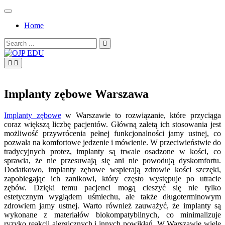
Skip
to
Home
content
Search
for:
OJP EDU
Implanty zębowe Warszawa
Implanty zębowe
w Warszawie to rozwiązanie, które przyciąga
coraz większą liczbę pacjentów. Główną zaletą ich stosowania jest
możliwość przywrócenia pełnej funkcjonalności jamy ustnej, co
pozwala na komfortowe jedzenie i mówienie. W przeciwieństwie do
tradycyjnych protez, implanty są trwale osadzone w kości, co
sprawia, że nie przesuwają się ani nie powodują dyskomfortu.
Dodatkowo, implanty zębowe wspierają zdrowie kości szczęki,
zapobiegając ich zanikowi, który często występuje po utracie
zębów. Dzięki temu pacjenci mogą cieszyć się nie tylko
estetycznym wyglądem uśmiechu, ale także długoterminowym
zdrowiem jamy ustnej. Warto również zauważyć, że implanty są
wykonane z materiałów biokompatybilnych, co minimalizuje
ryzyko reakcji alergicznych i innych powikłań. W Warszawie wiele