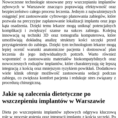
Nowoczesne technologie stosowane przy wszczepianiu implantów
zębowych w Warszawie znacząco poprawiają efektywność oraz
bezpieczeństwo całego procesu leczenia. Jednym z najważniejszych
osiągnięć jest zastosowanie cyfrowego planowania zabiegów, które
pozwala na precyzyjne zaplanowanie lokalizacji implantu oraz jego
kąta osadzenia. Dzięki temu lekarze mogą uniknąć potencjalnych
komplikacji i zwiększyć szanse na sukces zabiegu. Kolejną
innowacją są techniki 3D oraz tomografia komputerowa, które
umożliwiają dokładną analizę struktury kości szczęki przed
przystąpieniem do zabiegu. Dzięki tym technologiom lekarze mogą
lepiej ocenić warunki anatomiczne pacjenta i dostosować plan
leczenia do jego indywidualnych potrzeb. Warto również
wspomnieć o zastosowaniu materiałów biokompatybilnych oraz
nowoczesnych rodzajów implantów, które charakteryzują się lepszą
integracją z kością oraz mniejszym ryzykiem powikłań. Dodatkowo
wiele klinik oferuje możliwość zastosowania sedacji podczas
zabiegu, co zwiększa komfort pacjenta i redukuje stres związany z
procedurą chirurgiczną.
Jakie są zalecenia dietetyczne po
wszczepieniu implantów w Warszawie
Dieta po wszczepieniu implantów zębowych odgrywa kluczową
rolę w procesie gojenia oraz integracji implantu z kością szczęki. Po