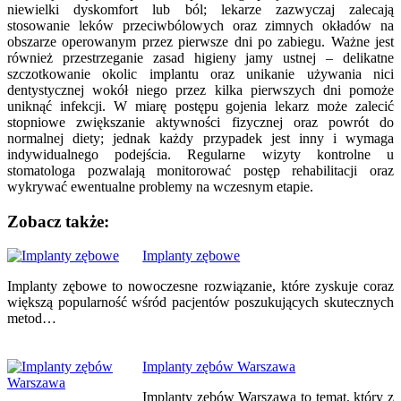
niewielki dyskomfort lub ból; lekarze zazwyczaj zalecają
stosowanie leków przeciwbólowych oraz zimnych okładów na
obszarze operowanym przez pierwsze dni po zabiegu. Ważne jest
również przestrzeganie zasad higieny jamy ustnej – delikatne
szczotkowanie okolic implantu oraz unikanie używania nici
dentystycznej wokół niego przez kilka pierwszych dni pomoże
uniknąć infekcji. W miarę postępu gojenia lekarz może zalecić
stopniowe zwiększanie aktywności fizycznej oraz powrót do
normalnej diety; jednak każdy przypadek jest inny i wymaga
indywidualnego podejścia. Regularne wizyty kontrolne u
stomatologa pozwalają monitorować postęp rehabilitacji oraz
wykrywać ewentualne problemy na wczesnym etapie.
Zobacz także:
Nawigacja
Implanty zębowe
wpisu
Implanty zębowe to nowoczesne rozwiązanie, które zyskuje coraz
większą popularność wśród pacjentów poszukujących skutecznych
metod…
Implanty zębów Warszawa
Implanty zębów Warszawa to temat, który z