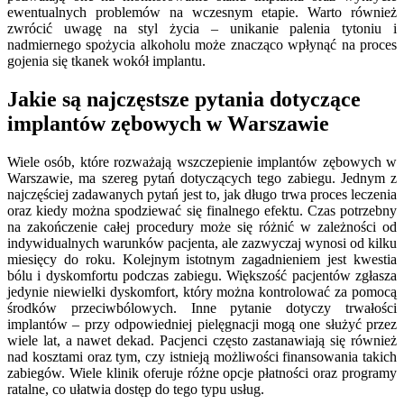
ewentualnych problemów na wczesnym etapie. Warto również
zwrócić uwagę na styl życia – unikanie palenia tytoniu i
nadmiernego spożycia alkoholu może znacząco wpłynąć na proces
gojenia się tkanek wokół implantu.
Jakie są najczęstsze pytania dotyczące
implantów zębowych w Warszawie
Wiele osób, które rozważają wszczepienie implantów zębowych w
Warszawie, ma szereg pytań dotyczących tego zabiegu. Jednym z
najczęściej zadawanych pytań jest to, jak długo trwa proces leczenia
oraz kiedy można spodziewać się finalnego efektu. Czas potrzebny
na zakończenie całej procedury może się różnić w zależności od
indywidualnych warunków pacjenta, ale zazwyczaj wynosi od kilku
miesięcy do roku. Kolejnym istotnym zagadnieniem jest kwestia
bólu i dyskomfortu podczas zabiegu. Większość pacjentów zgłasza
jedynie niewielki dyskomfort, który można kontrolować za pomocą
środków przeciwbólowych. Inne pytanie dotyczy trwałości
implantów – przy odpowiedniej pielęgnacji mogą one służyć przez
wiele lat, a nawet dekad. Pacjenci często zastanawiają się również
nad kosztami oraz tym, czy istnieją możliwości finansowania takich
zabiegów. Wiele klinik oferuje różne opcje płatności oraz programy
ratalne, co ułatwia dostęp do tego typu usług.