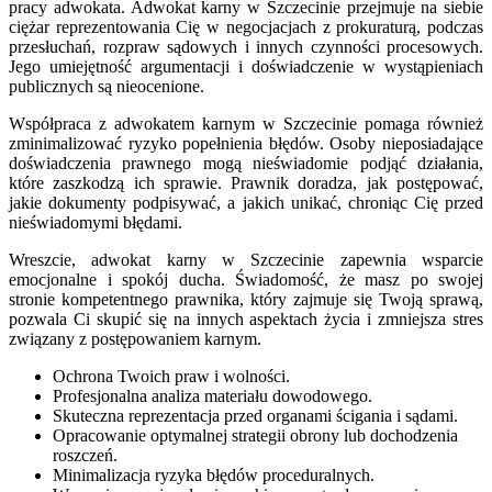
pracy adwokata. Adwokat karny w Szczecinie przejmuje na siebie
ciężar reprezentowania Cię w negocjacjach z prokuraturą, podczas
przesłuchań, rozpraw sądowych i innych czynności procesowych.
Jego umiejętność argumentacji i doświadczenie w wystąpieniach
publicznych są nieocenione.
Współpraca z adwokatem karnym w Szczecinie pomaga również
zminimalizować ryzyko popełnienia błędów. Osoby nieposiadające
doświadczenia prawnego mogą nieświadomie podjąć działania,
które zaszkodzą ich sprawie. Prawnik doradza, jak postępować,
jakie dokumenty podpisywać, a jakich unikać, chroniąc Cię przed
nieświadomymi błędami.
Wreszcie, adwokat karny w Szczecinie zapewnia wsparcie
emocjonalne i spokój ducha. Świadomość, że masz po swojej
stronie kompetentnego prawnika, który zajmuje się Twoją sprawą,
pozwala Ci skupić się na innych aspektach życia i zmniejsza stres
związany z postępowaniem karnym.
Ochrona Twoich praw i wolności.
Profesjonalna analiza materiału dowodowego.
Skuteczna reprezentacja przed organami ścigania i sądami.
Opracowanie optymalnej strategii obrony lub dochodzenia
roszczeń.
Minimalizacja ryzyka błędów proceduralnych.