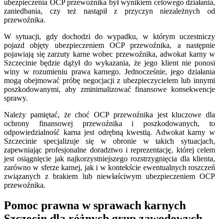
ubezpieczenia OCP przewoźnika był wynikiem celowego działania,
zaniedbania, czy też nastąpił z przyczyn niezależnych od
przewoźnika.
W sytuacji, gdy dochodzi do wypadku, w którym uczestniczy
pojazd objęty ubezpieczeniem OCP przewoźnika, a następnie
pojawiają się zarzuty karne wobec przewoźnika, adwokat karny w
Szczecinie będzie dążył do wykazania, że jego klient nie ponosi
winy w rozumieniu prawa karnego. Jednocześnie, jego działania
mogą obejmować próbę negocjacji z ubezpieczycielem lub innymi
poszkodowanymi, aby zminimalizować finansowe konsekwencje
sprawy.
Należy pamiętać, że choć OCP przewoźnika jest kluczowe dla
ochrony finansowej przewoźnika i poszkodowanych, to
odpowiedzialność karna jest odrębną kwestią. Adwokat karny w
Szczecinie specjalizuje się w obronie w takich sytuacjach,
zapewniając profesjonalne doradztwo i reprezentację, której celem
jest osiągnięcie jak najkorzystniejszego rozstrzygnięcia dla klienta,
zarówno w sferze karnej, jak i w kontekście ewentualnych roszczeń
związanych z brakiem lub niewłaściwym ubezpieczeniem OCP
przewoźnika.
Pomoc prawna w sprawach karnych
Szczecin dla różnych grup zawodowych