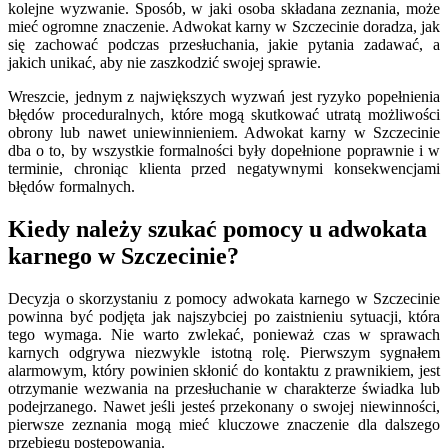
kolejne wyzwanie. Sposób, w jaki osoba składana zeznania, może
mieć ogromne znaczenie. Adwokat karny w Szczecinie doradza, jak
się zachować podczas przesłuchania, jakie pytania zadawać, a
jakich unikać, aby nie zaszkodzić swojej sprawie.
Wreszcie, jednym z największych wyzwań jest ryzyko popełnienia
błędów proceduralnych, które mogą skutkować utratą możliwości
obrony lub nawet uniewinnieniem. Adwokat karny w Szczecinie
dba o to, by wszystkie formalności były dopełnione poprawnie i w
terminie, chroniąc klienta przed negatywnymi konsekwencjami
błędów formalnych.
Kiedy należy szukać pomocy u adwokata
karnego w Szczecinie?
Decyzja o skorzystaniu z pomocy adwokata karnego w Szczecinie
powinna być podjęta jak najszybciej po zaistnieniu sytuacji, która
tego wymaga. Nie warto zwlekać, ponieważ czas w sprawach
karnych odgrywa niezwykle istotną rolę. Pierwszym sygnałem
alarmowym, który powinien skłonić do kontaktu z prawnikiem, jest
otrzymanie wezwania na przesłuchanie w charakterze świadka lub
podejrzanego. Nawet jeśli jesteś przekonany o swojej niewinności,
pierwsze zeznania mogą mieć kluczowe znaczenie dla dalszego
przebiegu postępowania.