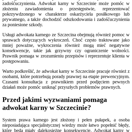
zadośćuczynienia. Adwokat karny w Szczecinie może pomóc w
złożeniu zawiadomienia o przestępstwie, reprezentować
pokrzywdzonego w charakterze oskarżyciela posiłkowego lub
prywatnego, a także dochodzić odszkodowania i zadośćuczynienia
za poniesione szkody.
Usługi adwokata karnego ze Szczecina obejmują również pomoc w
sprawach dotyczących wykroczeń. Choć często traktowane jako
mniej poważne, wykroczenia również mogą mieć negatywne
konsekwencje, takie jak grzywny czy ograniczenie wolności.
Prawnik pomaga w zrozumieniu przepisów i reprezentuje klienta w
postępowaniu.
Warto podkreślić, że adwokat karny w Szczecinie pracuje również z
osobami, które potrzebują porady prawnej na etapie prewencyjnym.
Czasami konsultacja z prawnikiem przed podjęciem pewnych
działań może pomóc uniknąć przyszłych problemów prawnych.
Przed jakimi wyzwaniami pomaga
adwokat karny w Szczecinie?
System prawa karnego jest złożony i pełen pułapek, a osoba
nieposiadająca specjalistycznej wiedzy może łatwo popełnić błędy,
które będą miały dalekosiężne konsekwencje. Adwokat karny w