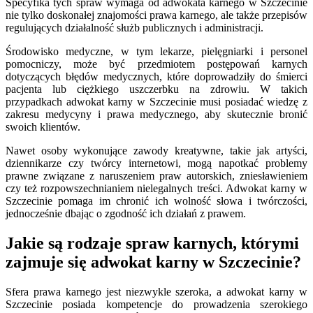
Specyfika tych spraw wymaga od adwokata karnego w Szczecinie
nie tylko doskonałej znajomości prawa karnego, ale także przepisów
regulujących działalność służb publicznych i administracji.
Środowisko medyczne, w tym lekarze, pielęgniarki i personel
pomocniczy, może być przedmiotem postępowań karnych
dotyczących błędów medycznych, które doprowadziły do śmierci
pacjenta lub ciężkiego uszczerbku na zdrowiu. W takich
przypadkach adwokat karny w Szczecinie musi posiadać wiedzę z
zakresu medycyny i prawa medycznego, aby skutecznie bronić
swoich klientów.
Nawet osoby wykonujące zawody kreatywne, takie jak artyści,
dziennikarze czy twórcy internetowi, mogą napotkać problemy
prawne związane z naruszeniem praw autorskich, zniesławieniem
czy też rozpowszechnianiem nielegalnych treści. Adwokat karny w
Szczecinie pomaga im chronić ich wolność słowa i twórczości,
jednocześnie dbając o zgodność ich działań z prawem.
Jakie są rodzaje spraw karnych, którymi
zajmuje się adwokat karny w Szczecinie?
Sfera prawa karnego jest niezwykle szeroka, a adwokat karny w
Szczecinie posiada kompetencje do prowadzenia szerokiego