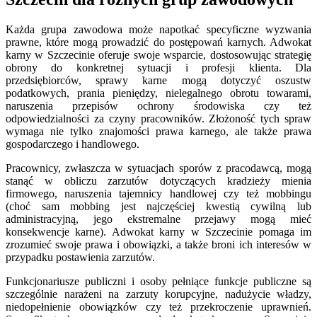
Każda grupa zawodowa może napotkać specyficzne wyzwania
prawne, które mogą prowadzić do postępowań karnych. Adwokat
karny w Szczecinie oferuje swoje wsparcie, dostosowując strategię
obrony do konkretnej sytuacji i profesji klienta. Dla
przedsiębiorców, sprawy karne mogą dotyczyć oszustw
podatkowych, prania pieniędzy, nielegalnego obrotu towarami,
naruszenia przepisów ochrony środowiska czy też
odpowiedzialności za czyny pracowników. Złożoność tych spraw
wymaga nie tylko znajomości prawa karnego, ale także prawa
gospodarczego i handlowego.
Pracownicy, zwłaszcza w sytuacjach sporów z pracodawcą, mogą
stanąć w obliczu zarzutów dotyczących kradzieży mienia
firmowego, naruszenia tajemnicy handlowej czy też mobbingu
(choć sam mobbing jest najczęściej kwestią cywilną lub
administracyjną, jego ekstremalne przejawy mogą mieć
konsekwencje karne). Adwokat karny w Szczecinie pomaga im
zrozumieć swoje prawa i obowiązki, a także broni ich interesów w
przypadku postawienia zarzutów.
Funkcjonariusze publiczni i osoby pełniące funkcje publiczne są
szczególnie narażeni na zarzuty korupcyjne, nadużycie władzy,
niedopełnienie obowiązków czy też przekroczenie uprawnień.