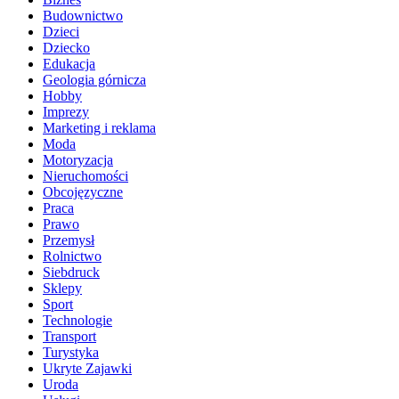
Budownictwo
Dzieci
Dziecko
Edukacja
Geologia górnicza
Hobby
Imprezy
Marketing i reklama
Moda
Motoryzacja
Nieruchomości
Obcojęzyczne
Praca
Prawo
Przemysł
Rolnictwo
Siebdruck
Sklepy
Sport
Technologie
Transport
Turystyka
Ukryte Zajawki
Uroda