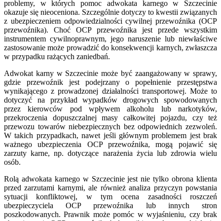
problemy, w których pomoc adwokata karnego w Szczecinie
okazuje się nieoceniona. Szczególnie dotyczy to kwestii związanych
z ubezpieczeniem odpowiedzialności cywilnej przewoźnika (OCP
przewoźnika). Choć OCP przewoźnika jest przede wszystkim
instrumentem cywilnoprawnym, jego naruszenie lub niewłaściwe
zastosowanie może prowadzić do konsekwencji karnych, zwłaszcza
w przypadku rażących zaniedbań.
Adwokat karny w Szczecinie może być zaangażowany w sprawy,
gdzie przewoźnik jest podejrzany o popełnienie przestępstwa
wynikającego z prowadzonej działalności transportowej. Może to
dotyczyć na przykład wypadków drogowych spowodowanych
przez kierowców pod wpływem alkoholu lub narkotyków,
przekroczenia dopuszczalnej masy całkowitej pojazdu, czy też
przewozu towarów niebezpiecznych bez odpowiednich zezwoleń.
W takich przypadkach, nawet jeśli głównym problemem jest brak
ważnego ubezpieczenia OCP przewoźnika, mogą pojawić się
zarzuty karne, np. dotyczące narażenia życia lub zdrowia wielu
osób.
Rolą adwokata karnego w Szczecinie jest nie tylko obrona klienta
przed zarzutami karnymi, ale również analiza przyczyn powstania
sytuacji konfliktowej, w tym ocena zasadności roszczeń
ubezpieczyciela OCP przewoźnika lub innych stron
poszkodowanych. Prawnik może pomóc w wyjaśnieniu, czy brak