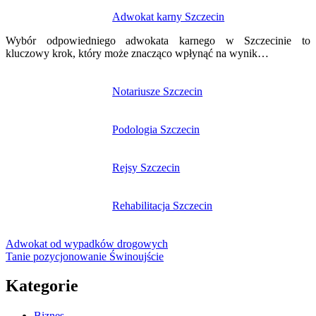
Nawigacja
Adwokat karny Szczecin
wpisu
Wybór odpowiedniego adwokata karnego w Szczecinie to
kluczowy krok, który może znacząco wpłynąć na wynik…
Notariusze Szczecin
Podologia Szczecin
Rejsy Szczecin
Rehabilitacja Szczecin
Adwokat od wypadków drogowych
Tanie pozycjonowanie Świnoujście
Kategorie
Biznes