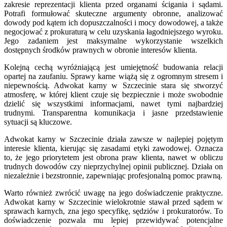
zakresie reprezentacji klienta przed organami ścigania i sądami.
Potrafi formułować skuteczne argumenty obronne, analizować
dowody pod kątem ich dopuszczalności i mocy dowodowej, a także
negocjować z prokuraturą w celu uzyskania łagodniejszego wyroku.
Jego zadaniem jest maksymalne wykorzystanie wszelkich
dostępnych środków prawnych w obronie interesów klienta.
Kolejną cechą wyróżniającą jest umiejętność budowania relacji
opartej na zaufaniu. Sprawy karne wiążą się z ogromnym stresem i
niepewnością. Adwokat karny w Szczecinie stara się stworzyć
atmosferę, w której klient czuje się bezpiecznie i może swobodnie
dzielić się wszystkimi informacjami, nawet tymi najbardziej
trudnymi. Transparentna komunikacja i jasne przedstawienie
sytuacji są kluczowe.
Adwokat karny w Szczecinie działa zawsze w najlepiej pojętym
interesie klienta, kierując się zasadami etyki zawodowej. Oznacza
to, że jego priorytetem jest obrona praw klienta, nawet w obliczu
trudnych dowodów czy nieprzychylnej opinii publicznej. Działa on
niezależnie i bezstronnie, zapewniając profesjonalną pomoc prawną.
Warto również zwrócić uwagę na jego doświadczenie praktyczne.
Adwokat karny w Szczecinie wielokrotnie stawał przed sądem w
sprawach karnych, zna jego specyfikę, sędziów i prokuratorów. To
doświadczenie pozwala mu lepiej przewidywać potencjalne