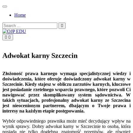
Skip
to
Home
content
Search
for:
OJP EDU
Adwokat karny Szczecin
Złożoność prawa karnego wymaga specjalistycznej wiedzy i
doświadczenia, które oferuje doświadczony adwokat karny w
Szczecinie. Kiedy stajesz w obliczu zarzutów karnych, kluczowe
jest posiadanie rzetelnego wsparcia prawnego, które pozwoli Ci
nawigować przez skomplikowany system sądownictwa. W
takich sytuacjach, profesjonalny adwokat karny ze Szczecina
jest nieocenionym partnerem, dbającym o Twoje prawa i
interesy na każdym etapie postępowania.
Wybór odpowiedniego prawnika może mieć decydujący wpływ na
wynik sprawy. Dobry adwokat karny w Szczecinie to osoba, która
posiada nie tylko dogłębną znajomość przepisów, ale również