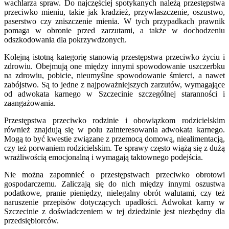
wachlarza spraw. Do najczęściej spotykanych należą przestępstwa
przeciwko mieniu, takie jak kradzież, przywłaszczenie, oszustwo,
paserstwo czy zniszczenie mienia. W tych przypadkach prawnik
pomaga w obronie przed zarzutami, a także w dochodzeniu
odszkodowania dla pokrzywdzonych.
Kolejną istotną kategorię stanowią przestępstwa przeciwko życiu i
zdrowiu. Obejmują one między innymi spowodowanie uszczerbku
na zdrowiu, pobicie, nieumyślne spowodowanie śmierci, a nawet
zabójstwo. Są to jedne z najpoważniejszych zarzutów, wymagające
od adwokata karnego w Szczecinie szczególnej staranności i
zaangażowania.
Przestępstwa przeciwko rodzinie i obowiązkom rodzicielskim
również znajdują się w polu zainteresowania adwokata karnego.
Mogą to być kwestie związane z przemocą domową, niealimentacją,
czy też porwaniem rodzicielskim. Te sprawy często wiążą się z dużą
wrażliwością emocjonalną i wymagają taktownego podejścia.
Nie można zapomnieć o przestępstwach przeciwko obrotowi
gospodarczemu. Zaliczają się do nich między innymi oszustwa
podatkowe, pranie pieniędzy, nielegalny obrót walutami, czy też
naruszenie przepisów dotyczących upadłości. Adwokat karny w
Szczecinie z doświadczeniem w tej dziedzinie jest niezbędny dla
przedsiębiorców.