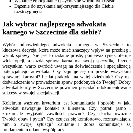
Wsparcie emocjonalne i psychiczne w trudnym czasie.
Dążenie do uzyskania najkorzystniejszego dla Ciebie
rozstrzygnięcia.
Jak wybrać najlepszego adwokata
karnego w Szczecinie dla siebie?
Wybór odpowiedniego adwokata karnego w Szczecinie to
kluczowa decyzja, która może mieć znaczący wpływ na przebieg i
wynik sprawy. Nie jest to zadanie proste, ponieważ rynek oferuje
wiele opcji, a każda sprawa karna ma swoją specyfikę. Przede
wszystkim, warto zwrócić uwagę na doświadczenie i specjalizację
potencjalnego adwokata. Czy zajmuje się on przede wszystkim
sprawami karnymi? Ile lat praktyki ma w tej dziedzinie? Czy ma
doświadczenie w prowadzeniu spraw podobnych do Twojej? Dobry
adwokat karny w Szczecinie powinien posiadać udokumentowane
sukcesy w swojej specjalizacji.
Kolejnym ważnym kryterium jest komunikacja i sposób, w jaki
adwokat nawiązuje kontakt z klientem. Czy potrafi jasno i
zrozumiale wyjaśnić zawiłości prawne? Czy słucha uważnie
Twoich obaw i pytań? Czy czujesz się komfortowo, rozmawiając z
nim o swojej sytuacji? Zaufanie i dobra komunikacja są
fundamentem udanej współpracy.