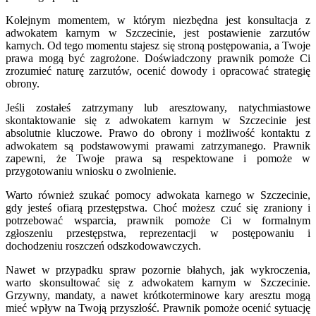
Kolejnym momentem, w którym niezbędna jest konsultacja z
adwokatem karnym w Szczecinie, jest postawienie zarzutów
karnych. Od tego momentu stajesz się stroną postępowania, a Twoje
prawa mogą być zagrożone. Doświadczony prawnik pomoże Ci
zrozumieć naturę zarzutów, ocenić dowody i opracować strategię
obrony.
Jeśli zostałeś zatrzymany lub aresztowany, natychmiastowe
skontaktowanie się z adwokatem karnym w Szczecinie jest
absolutnie kluczowe. Prawo do obrony i możliwość kontaktu z
adwokatem są podstawowymi prawami zatrzymanego. Prawnik
zapewni, że Twoje prawa są respektowane i pomoże w
przygotowaniu wniosku o zwolnienie.
Warto również szukać pomocy adwokata karnego w Szczecinie,
gdy jesteś ofiarą przestępstwa. Choć możesz czuć się zraniony i
potrzebować wsparcia, prawnik pomoże Ci w formalnym
zgłoszeniu przestępstwa, reprezentacji w postępowaniu i
dochodzeniu roszczeń odszkodowawczych.
Nawet w przypadku spraw pozornie błahych, jak wykroczenia,
warto skonsultować się z adwokatem karnym w Szczecinie.
Grzywny, mandaty, a nawet krótkoterminowe kary aresztu mogą
mieć wpływ na Twoją przyszłość. Prawnik pomoże ocenić sytuację