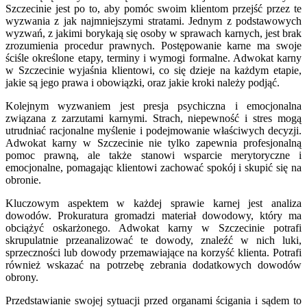
Szczecinie jest po to, aby pomóc swoim klientom przejść przez te
wyzwania z jak najmniejszymi stratami. Jednym z podstawowych
wyzwań, z jakimi borykają się osoby w sprawach karnych, jest brak
zrozumienia procedur prawnych. Postępowanie karne ma swoje
ściśle określone etapy, terminy i wymogi formalne. Adwokat karny
w Szczecinie wyjaśnia klientowi, co się dzieje na każdym etapie,
jakie są jego prawa i obowiązki, oraz jakie kroki należy podjąć.
Kolejnym wyzwaniem jest presja psychiczna i emocjonalna
związana z zarzutami karnymi. Strach, niepewność i stres mogą
utrudniać racjonalne myślenie i podejmowanie właściwych decyzji.
Adwokat karny w Szczecinie nie tylko zapewnia profesjonalną
pomoc prawną, ale także stanowi wsparcie merytoryczne i
emocjonalne, pomagając klientowi zachować spokój i skupić się na
obronie.
Kluczowym aspektem w każdej sprawie karnej jest analiza
dowodów. Prokuratura gromadzi materiał dowodowy, który ma
obciążyć oskarżonego. Adwokat karny w Szczecinie potrafi
skrupulatnie przeanalizować te dowody, znaleźć w nich luki,
sprzeczności lub dowody przemawiające na korzyść klienta. Potrafi
również wskazać na potrzebę zebrania dodatkowych dowodów
obrony.
Przedstawianie swojej sytuacji przed organami ścigania i sądem to