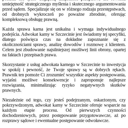
umiejętność strategicznego myślenia i skutecznego argumentowania
przed sądem. Specjalizuje się on w różnego rodzaju przestępstwach,
od drobnych wykroczeń po poważne zbrodnie, oferując
kompleksową obsługę prawną.
Każda sprawa karna jest unikalna i wymaga indywidualnego
podejścia. Adwokat karny w Szczecinie jest świadomy tej specyfiki,
dlatego poświęca czas na dokładne zapoznanie się z
okolicznościami sprawy, analizę dowodów i rozmowę z klientem.
Celem jest zbudowanie najsilniejszej możliwej linii obrony, opartej
na faktach i przepisach prawa.
Skorzystanie z usług adwokata karnego w Szczecinie to inwestycja
w spokój i pewność, że Twoje sprawy są w dobrych rękach.
Prawnik ten pomoże Ci zrozumieć wszystkie aspekty postępowania,
wyjaśni możliwe konsekwencje i zaproponuje najlepsze
rozwiązania, minimalizując ryzyko negatywnych skutków
prawnych.
Niezależnie od tego, czy jesteś podejrzanym, oskarżonym, czy
pokrzywdzonym, adwokat karny w Szczecinie oferuje wsparcie na
każdym etapie procesu. Od pierwszych czynności
dochodzeniowych, przez postępowanie przygotowawcze, aż po
rozprawy sądowe i ewentualne postępowanie odwoławcze.