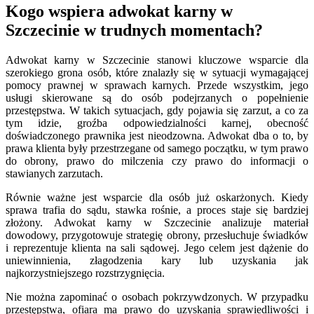
Kogo wspiera adwokat karny w
Szczecinie w trudnych momentach?
Adwokat karny w Szczecinie stanowi kluczowe wsparcie dla
szerokiego grona osób, które znalazły się w sytuacji wymagającej
pomocy prawnej w sprawach karnych. Przede wszystkim, jego
usługi skierowane są do osób podejrzanych o popełnienie
przestępstwa. W takich sytuacjach, gdy pojawia się zarzut, a co za
tym idzie, groźba odpowiedzialności karnej, obecność
doświadczonego prawnika jest nieodzowna. Adwokat dba o to, by
prawa klienta były przestrzegane od samego początku, w tym prawo
do obrony, prawo do milczenia czy prawo do informacji o
stawianych zarzutach.
Równie ważne jest wsparcie dla osób już oskarżonych. Kiedy
sprawa trafia do sądu, stawka rośnie, a proces staje się bardziej
złożony. Adwokat karny w Szczecinie analizuje materiał
dowodowy, przygotowuje strategię obrony, przesłuchuje świadków
i reprezentuje klienta na sali sądowej. Jego celem jest dążenie do
uniewinnienia, złagodzenia kary lub uzyskania jak
najkorzystniejszego rozstrzygnięcia.
Nie można zapominać o osobach pokrzywdzonych. W przypadku
przestępstwa, ofiara ma prawo do uzyskania sprawiedliwości i