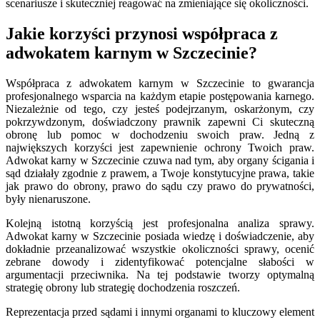
scenariusze i skuteczniej reagować na zmieniające się okoliczności.
Jakie korzyści przynosi współpraca z
adwokatem karnym w Szczecinie?
Współpraca z adwokatem karnym w Szczecinie to gwarancja
profesjonalnego wsparcia na każdym etapie postępowania karnego.
Niezależnie od tego, czy jesteś podejrzanym, oskarżonym, czy
pokrzywdzonym, doświadczony prawnik zapewni Ci skuteczną
obronę lub pomoc w dochodzeniu swoich praw. Jedną z
największych korzyści jest zapewnienie ochrony Twoich praw.
Adwokat karny w Szczecinie czuwa nad tym, aby organy ścigania i
sąd działały zgodnie z prawem, a Twoje konstytucyjne prawa, takie
jak prawo do obrony, prawo do sądu czy prawo do prywatności,
były nienaruszone.
Kolejną istotną korzyścią jest profesjonalna analiza sprawy.
Adwokat karny w Szczecinie posiada wiedzę i doświadczenie, aby
dokładnie przeanalizować wszystkie okoliczności sprawy, ocenić
zebrane dowody i zidentyfikować potencjalne słabości w
argumentacji przeciwnika. Na tej podstawie tworzy optymalną
strategię obrony lub strategię dochodzenia roszczeń.
Reprezentacja przed sądami i innymi organami to kluczowy element