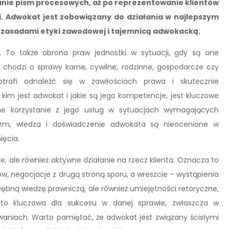
anie pism procesowych, aż po reprezentowanie klientów
 Adwokat jest zobowiązany do działania w najlepszym
ym zasadami etyki zawodowej i tajemnicą adwokacką.
 To także obrona praw jednostki w sytuacji, gdy są one
y chodzi o sprawy karne, cywilne, rodzinne, gospodarcze czy
otrafi odnaleźć się w zawiłościach prawa i skutecznie
m jest adwokat i jakie są jego kompetencje, jest kluczowe
me korzystanie z jego usług w sytuacjach wymagających
lizm, wiedza i doświadczenie adwokata są nieocenione w
ięcia.
, ale również aktywne działanie na rzecz klienta. Oznacza to
w, negocjacje z drugą stroną sporu, a wreszcie – wystąpienia
ębną wiedzę prawniczą, ale również umiejętności retoryczne,
ęsto kluczowa dla sukcesu w danej sprawie, zwłaszcza w
niach. Warto pamiętać, że adwokat jest związany ścisłymi