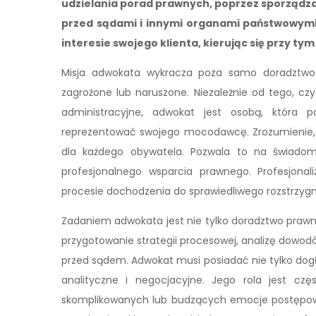
udzielania porad prawnych, poprzez sporządz
przed sądami i innymi organami państwowymi.
interesie swojego klienta, kierując się przy t
Misja adwokata wykracza poza samo doradztwo.
zagrożone lub naruszone. Niezależnie od tego, cz
administracyjne, adwokat jest osobą, która p
reprezentować swojego mocodawcę. Zrozumienie, ki
dla każdego obywatela. Pozwala to na świado
profesjonalnego wsparcia prawnego. Profesjona
procesie dochodzenia do sprawiedliwego rozstrzygn
Zadaniem adwokata jest nie tylko doradztwo prawne
przygotowanie strategii procesowej, analizę dowodó
przed sądem. Adwokat musi posiadać nie tylko dogł
analityczne i negocjacyjne. Jego rola jest cz
skomplikowanych lub budzących emocje postępowa