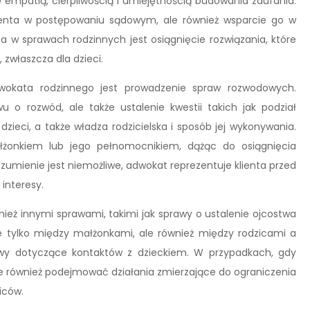
 empatią, cierpliwością i umiejętnością budowania zaufania.
lienta w postępowaniu sądowym, ale również wsparcie go w
w sprawach rodzinnych jest osiągnięcie rozwiązania, które
 zwłaszcza dla dzieci.
wokata rodzinnego jest prowadzenie spraw rozwodowych.
o rozwód, ale także ustalenie kwestii takich jak podział
zieci, a także władza rodzicielska i sposób jej wykonywania.
onkiem lub jego pełnomocnikiem, dążąc do osiągnięcia
zumienie jest niemożliwe, adwokat reprezentuje klienta przed
interesy.
ież innymi sprawami, takimi jak sprawy o ustalenie ojcostwa
e tylko między małżonkami, ale również między rodzicami a
awy dotyczące kontaktów z dzieckiem. W przypadkach, gdy
że również podejmować działania zmierzające do ograniczenia
iców.