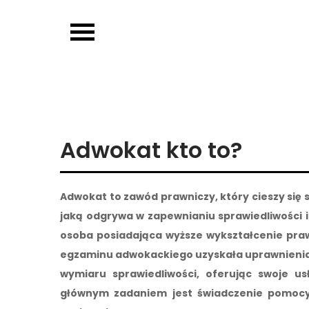
Skip
to
OJP EDU
content
Adwokat kto to?
Adwokat to zawód prawniczy, który cieszy się
jaką odgrywa w zapewnianiu sprawiedliwości i
osoba posiadająca wyższe wykształcenie prawn
egzaminu adwokackiego uzyskała uprawnienia 
wymiaru sprawiedliwości, oferując swoje u
głównym zadaniem jest świadczenie pomocy 