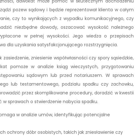
leżności, adwokat może pomóc w skutecznym dochodzeniu
rządzi pozew sądowy i będzie reprezentował klienta w całym
nie, czy to wynikających z wypadku komunikacyjnego, czy
adzić niezbędne dowody, oszacować wysokość należnego
ypłacone w pełnej wysokości. Jego wiedza o przepisach
wa dla uzyskania satysfakcjonującego rozstrzygnięcia.
zasiedzenie, zniesienie współwłasności czy spory sąsiedzkie,
okat pomoże w analizie ksiąg wieczystych, przygotowaniu
ostępowaniu sądowym lub przed notariuszem. W sprawach
wego lub testamentowego, podziału spadku czy zachowku,
prowadzić przez skomplikowane procedury, doradzić w kwestii
ć w sprawach o stwierdzenie nabycia spadku.
maga w analizie umów, identyfikując potencjalne
ochrony dóbr osobistych, takich jak zniesławienie czy