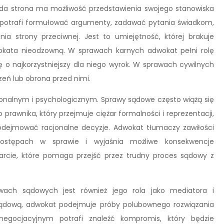
żda strona ma możliwość przedstawienia swojego stanowiska
 potrafi formułować argumenty, zadawać pytania świadkom,
a strony przeciwnej. Jest to umiejętność, której brakuje
kata nieodzowną. W sprawach karnych adwokat pełni rolę
ę o najkorzystniejszy dla niego wyrok. W sprawach cywilnych
eń lub obrona przed nimi.
onalnym i psychologicznym. Sprawy sądowe często wiążą się
rawnika, który przejmuje ciężar formalności i reprezentacji,
 podejmować racjonalne decyzje. Adwokat tłumaczy zawiłości
ostępach w sprawie i wyjaśnia możliwe konsekwencje
arcie, które pomaga przejść przez trudny proces sądowy z
ch sądowych jest również jego rola jako mediatora i
 sądową, adwokat podejmuje próby polubownego rozwiązania
 negocjacyjnym potrafi znaleźć kompromis, który będzie