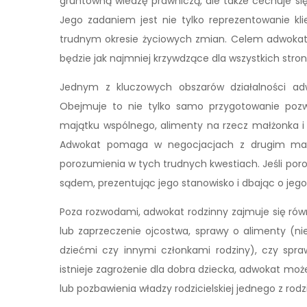
gruntowną wiedzę prawniczą, ale także cechuje się
Jego zadaniem jest nie tylko reprezentowanie k
trudnym okresie życiowych zmian. Celem adwokata 
będzie jak najmniej krzywdzące dla wszystkich stron,
Jednym z kluczowych obszarów działalności ad
Obejmuje to nie tylko samo przygotowanie pozwu 
majątku wspólnego, alimenty na rzecz małżonka i d
Adwokat pomaga w negocjacjach z drugim małż
porozumienia w tych trudnych kwestiach. Jeśli poro
sądem, prezentując jego stanowisko i dbając o jego 
Poza rozwodami, adwokat rodzinny zajmuje się równ
lub zaprzeczenie ojcostwa, sprawy o alimenty (ni
dziećmi czy innymi członkami rodziny), czy spr
istnieje zagrożenie dla dobra dziecka, adwokat mo
lub pozbawienia władzy rodzicielskiej jednego z rodz