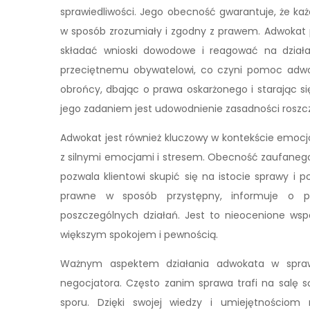
sprawiedliwości. Jego obecność gwarantuje, że ka
w sposób zrozumiały i zgodny z prawem. Adwokat
składać wnioski dowodowe i reagować na działani
przeciętnemu obywatelowi, co czyni pomoc adwo
obrońcy, dbając o prawa oskarżonego i starając si
jego zadaniem jest udowodnienie zasadności roszcz
Adwokat jest również kluczowy w kontekście emocj
z silnymi emocjami i stresem. Obecność zaufanego p
pozwala klientowi skupić się na istocie sprawy i
prawne w sposób przystępny, informuje o p
poszczególnych działań. Jest to nieocenione wsp
większym spokojem i pewnością.
Ważnym aspektem działania adwokata w sprawa
negocjatora. Często zanim sprawa trafi na salę
sporu. Dzięki swojej wiedzy i umiejętnościom