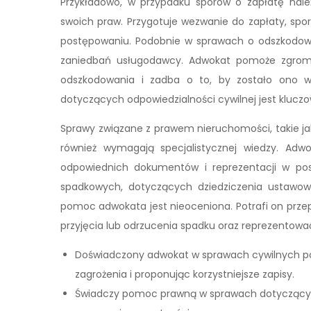
Przykładowo, w przypadku sporów o zapłatę na
swoich praw. Przygotuje wezwanie do zapłaty, spo
postępowaniu. Podobnie w sprawach o odszkodowa
zaniedbań usługodawcy. Adwokat pomoże zgrom
odszkodowania i zadba o to, by zostało ono w
dotyczących odpowiedzialności cywilnej jest kluczo
Sprawy związane z prawem nieruchomości, takie jak 
również wymagają specjalistycznej wiedzy. Adw
odpowiednich dokumentów i reprezentacji w p
spadkowych, dotyczących dziedziczenia ustawo
pomoc adwokata jest nieoceniona. Potrafi on prze
przyjęcia lub odrzucenia spadku oraz reprezentowa
Doświadczony adwokat w sprawach cywilnych po
zagrożenia i proponując korzystniejsze zapisy.
Świadczy pomoc prawną w sprawach dotyczących 