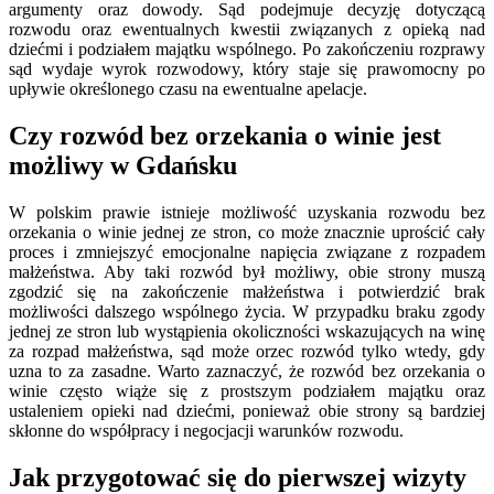
argumenty oraz dowody. Sąd podejmuje decyzję dotyczącą
rozwodu oraz ewentualnych kwestii związanych z opieką nad
dziećmi i podziałem majątku wspólnego. Po zakończeniu rozprawy
sąd wydaje wyrok rozwodowy, który staje się prawomocny po
upływie określonego czasu na ewentualne apelacje.
Czy rozwód bez orzekania o winie jest
możliwy w Gdańsku
W polskim prawie istnieje możliwość uzyskania rozwodu bez
orzekania o winie jednej ze stron, co może znacznie uprościć cały
proces i zmniejszyć emocjonalne napięcia związane z rozpadem
małżeństwa. Aby taki rozwód był możliwy, obie strony muszą
zgodzić się na zakończenie małżeństwa i potwierdzić brak
możliwości dalszego wspólnego życia. W przypadku braku zgody
jednej ze stron lub wystąpienia okoliczności wskazujących na winę
za rozpad małżeństwa, sąd może orzec rozwód tylko wtedy, gdy
uzna to za zasadne. Warto zaznaczyć, że rozwód bez orzekania o
winie często wiąże się z prostszym podziałem majątku oraz
ustaleniem opieki nad dziećmi, ponieważ obie strony są bardziej
skłonne do współpracy i negocjacji warunków rozwodu.
Jak przygotować się do pierwszej wizyty