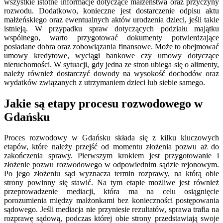
wszystkie istotne informacje dotyczące małżeństwa oraz przyczyny
rozwodu. Dodatkowo, konieczne jest dostarczenie odpisu aktu
małżeńskiego oraz ewentualnych aktów urodzenia dzieci, jeśli takie
istnieją. W przypadku spraw dotyczących podziału majątku
wspólnego, warto przygotować dokumenty potwierdzające
posiadane dobra oraz zobowiązania finansowe. Może to obejmować
umowy kredytowe, wyciągi bankowe czy umowy dotyczące
nieruchomości. W sytuacji, gdy jedna ze stron ubiega się o alimenty,
należy również dostarczyć dowody na wysokość dochodów oraz
wydatków związanych z utrzymaniem dzieci lub siebie samego.
Jakie są etapy procesu rozwodowego w
Gdańsku
Proces rozwodowy w Gdańsku składa się z kilku kluczowych
etapów, które należy przejść od momentu złożenia pozwu aż do
zakończenia sprawy. Pierwszym krokiem jest przygotowanie i
złożenie pozwu rozwodowego w odpowiednim sądzie rejonowym.
Po jego złożeniu sąd wyznacza termin rozprawy, na którą obie
strony powinny się stawić. Na tym etapie możliwe jest również
przeprowadzenie mediacji, która ma na celu osiągnięcie
porozumienia między małżonkami bez konieczności postępowania
sądowego. Jeśli mediacja nie przyniesie rezultatów, sprawa trafia na
rozprawę sądową, podczas której obie strony przedstawiają swoje