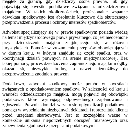
majątek za granicą, gdy dziedziczy osoba prawna, lub gdy
pojawiają się kwestie podatkowe związane z odziedziczonym
majątkiem. W takich okolicznościach, profesjonalne wsparcie
adwokata spadkowego jest absolutnie kluczowe dla skutecznego
przeprowadzenia procesu i ochrony interesów spadkobierców.
Adwokat specjalizujący się w prawie spadkowym posiada wiedzę
na temat międzynarodowego prawa prywatnego, co jest nieocenione
przy dziedziczeniu majątku znajdującego się w różnych
jurysdykcjach. Pomoże w zrozumieniu przepisów obowiązujących
w danym kraju, w którym znajduje się część spadku, oraz w
koordynacji działań prawnych na arenie międzynarodowej. Bez
takiej pomocy, proces dziedziczenia zagranicznego majątku mógłby
okazać się niezwykle trudny, a nawet niemożliwy do
przeprowadzenia zgodnie z prawem.
Dodatkowo, adwokat spadkowy może pomóc w kwestiach
związanych z opodatkowaniem spadków. W zależności od kraju i
wartości odziedziczonego majątku, mogą pojawić się obowiązki
podatkowe, które wymagają odpowiedniego zaplanowania i
zgłoszenia. Prawnik doradzi w zakresie optymalizacji podatkowej,
pomaga w wypełnieniu niezbędnych deklaracji i reprezentuje klienta
przed urzędami skarbowymi. Jest to szczególnie ważne w
kontekście unikania niepotrzebnych obciążeń finansowych oraz
zapewnienia zgodności z przepisami podatkowymi.