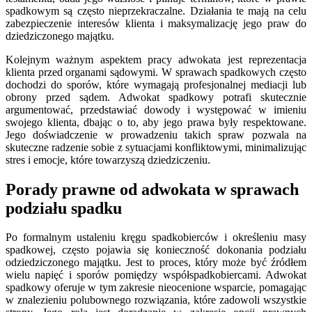
spadkowym są często nieprzekraczalne. Działania te mają na celu
zabezpieczenie interesów klienta i maksymalizację jego praw do
dziedziczonego majątku.
Kolejnym ważnym aspektem pracy adwokata jest reprezentacja
klienta przed organami sądowymi. W sprawach spadkowych często
dochodzi do sporów, które wymagają profesjonalnej mediacji lub
obrony przed sądem. Adwokat spadkowy potrafi skutecznie
argumentować, przedstawiać dowody i występować w imieniu
swojego klienta, dbając o to, aby jego prawa były respektowane.
Jego doświadczenie w prowadzeniu takich spraw pozwala na
skuteczne radzenie sobie z sytuacjami konfliktowymi, minimalizując
stres i emocje, które towarzyszą dziedziczeniu.
Porady prawne od adwokata w sprawach
podziału spadku
Po formalnym ustaleniu kręgu spadkobierców i określeniu masy
spadkowej, często pojawia się konieczność dokonania podziału
odziedziczonego majątku. Jest to proces, który może być źródłem
wielu napięć i sporów pomiędzy współspadkobiercami. Adwokat
spadkowy oferuje w tym zakresie nieocenione wsparcie, pomagając
w znalezieniu polubownego rozwiązania, które zadowoli wszystkie