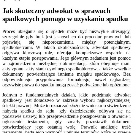
Jak skuteczny adwokat w sprawach
spadkowych pomaga w uzyskaniu spadku
Proces ubiegania się o spadek może być niezwykle stresujący,
szczególnie gdy brak jest jasności co do procedur prawnych lub
pojawiają się nieporozumienia między potencjalnymi
spadkobiercami. W takich okolicznościach, adwokat spadkowy
odgrywa kluczową rolę, oferując kompleksowe wsparcie na
każdym etapie postępowania. Jego głównym zadaniem jest pomoc
w zgromadzeniu niezbędnej dokumentacji, która obejmuje m.in.
akty zgonu, akty stanu cywilnego spadkobierców, a także wszelkie
dokumenty potwierdzające istnienie majątku spadkowego. Bez
odpowiedniego przygotowania formalnego, nawet najbardziej
oczywiste prawa do spadku mogą zostać podważone lub opóźnione.
Jednym z fundamentalnych działań, jakie podejmuje adwokat
spadkowy, jest doradztwo w zakresie wyboru najkorzystniejszej
ścieżki prawnej. Może to oznaczać złożenie wniosku o stwierdzenie
nabycia spadku do sądu, gdy dziedziczenie odbywa się na
podstawie ustawy, lub przeprowadzenie postępowania o otwarcie i
ogłoszenie testamentu, gdy zmarły pozostawił dokument
potwierdzający jego ostatnią wolę. Prawnik analizuje treść
testamentu, bada jego ważność i pilnuje terminów, które w prawie