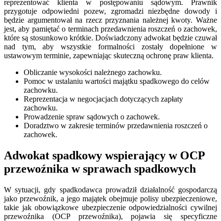
reprezentować klienta w postępowaniu sądowym. Prawnik
przygotuje odpowiedni pozew, zgromadzi niezbędne dowody i
będzie argumentował na rzecz przyznania należnej kwoty. Ważne
jest, aby pamiętać o terminach przedawnienia roszczeń o zachowek,
które są stosunkowo krótkie. Doświadczony adwokat będzie czuwał
nad tym, aby wszystkie formalności zostały dopełnione w
ustawowym terminie, zapewniając skuteczną ochronę praw klienta.
Obliczanie wysokości należnego zachowku.
Pomoc w ustalaniu wartości majątku spadkowego do celów
zachowku.
Reprezentacja w negocjacjach dotyczących zapłaty
zachowku.
Prowadzenie spraw sądowych o zachowek.
Doradztwo w zakresie terminów przedawnienia roszczeń o
zachowek.
Adwokat spadkowy wspierający w OCP
przewoźnika w sprawach spadkowych
W sytuacji, gdy spadkodawca prowadził działalność gospodarczą
jako przewoźnik, a jego majątek obejmuje polisy ubezpieczeniowe,
takie jak obowiązkowe ubezpieczenie odpowiedzialności cywilnej
przewoźnika (OCP przewoźnika), pojawia się specyficzne