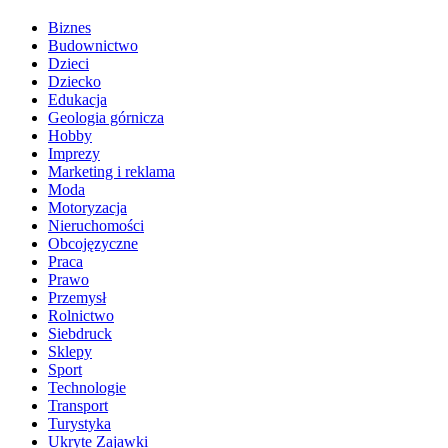
Biznes
Budownictwo
Dzieci
Dziecko
Edukacja
Geologia górnicza
Hobby
Imprezy
Marketing i reklama
Moda
Motoryzacja
Nieruchomości
Obcojęzyczne
Praca
Prawo
Przemysł
Rolnictwo
Siebdruck
Sklepy
Sport
Technologie
Transport
Turystyka
Ukryte Zajawki