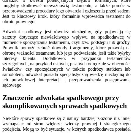
doradzić w kwestii potencjalnych błędów formalnych, które
mogłyby skutkować nieważnością testamentu, a także pomóc w
przeprowadzeniu procedury jego otwarcia i ogłoszenia przed sądem.
Jest to kluczowy krok, który formalnie wprowadza testament do
obrotu prawnego.
Adwokat spadkowy jest również niezbędny, gdy pojawiają się
zarzuty dotyczące niewłaściwego wpływu na spadkodawcę w
momencie sporządzania testamentu, czyli tzw. podstępu lub groźby.
Prawnik pomoże zebrać dowody i argumenty, które pozwolą na
obronę ważności testamentu lub jego podważenie, jeśli takie byłyby
interesy klienta. Dodatkowo, w przypadku testamentów
szczególnych, na przykład ustnych, pisanych odręcznie w obecności
świadków, czy sporządzonych w trakcie podróży statkiem lub
samolotem, adwokat posiada specjalistyczną wiedzę niezbędną do
ich prawidłowej interpretacji i przeprowadzenia postępowania
sądowego.
Znaczenie adwokata spadkowego przy
skomplikowanych sprawach spadkowych
Niektóre sprawy spadkowe są z natury bardziej złożone niż inne,
wymagając od stron większej wiedzy prawnej i strategicznego
podejścia. Mogą to być sytuacje, w których spadkodawca posiadał