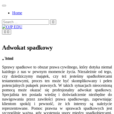
Skip
to
Home
content
Search
for:
OJP EDU
Adwokat spadkowy
„`html
Sprawy spadkowe to obszar prawa cywilnego, który dotyka niemal
każdego z nas w pewnym momencie życia. Niezależnie od tego,
czy dziedziczymy majątek, czy też jesteśmy spadkobiercami
testamentowymi, proces ten może być skomplikowany i pełen
potencjalnych pułapek prawnych. W takich sytuacjach nieocenioną
pomocą może okazać się profesjonalny adwokat spadkowy.
Specjalista ten posiada wiedzę i doświadczenie niezbędne do
nawigowania przez zawiłości prawa spadkowego, zapewniając
klientom spokój i pewność, że ich interesy są należycie
reprezentowane. Pomoc prawna w sprawach spadkowych jest
szczególnie ważna, gdy występują spory między spadkobiercami,