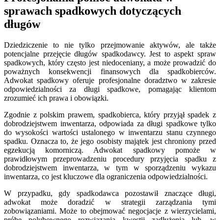
sprawach spadkowych dotyczących
długów
Dziedziczenie to nie tylko przejmowanie aktywów, ale także
potencjalne przejęcie długów spadkodawcy. Jest to aspekt spraw
spadkowych, który często jest niedoceniany, a może prowadzić do
poważnych konsekwencji finansowych dla spadkobierców.
Adwokat spadkowy oferuje profesjonalne doradztwo w zakresie
odpowiedzialności za długi spadkowe, pomagając klientom
zrozumieć ich prawa i obowiązki.
Zgodnie z polskim prawem, spadkobierca, który przyjął spadek z
dobrodziejstwem inwentarza, odpowiada za długi spadkowe tylko
do wysokości wartości ustalonego w inwentarzu stanu czynnego
spadku. Oznacza to, że jego osobisty majątek jest chroniony przed
egzekucją komorniczą. Adwokat spadkowy pomoże w
prawidłowym przeprowadzeniu procedury przyjęcia spadku z
dobrodziejstwem inwentarza, w tym w sporządzeniu wykazu
inwentarza, co jest kluczowe dla ograniczenia odpowiedzialności.
W przypadku, gdy spadkodawca pozostawił znaczące długi,
adwokat może doradzić w strategii zarządzania tymi
zobowiązaniami. Może to obejmować negocjacje z wierzycielami,
próbę polubownego rozwiązania kwestii zadłużenia lub, w