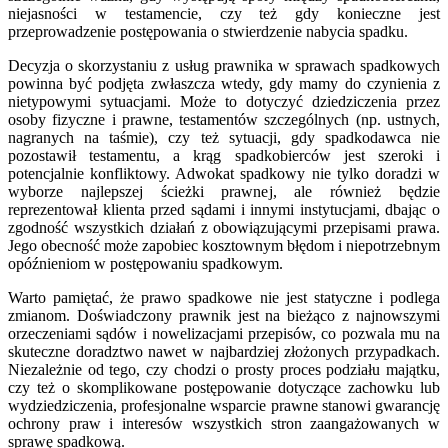
niejasności w testamencie, czy też gdy konieczne jest
przeprowadzenie postępowania o stwierdzenie nabycia spadku.
Decyzja o skorzystaniu z usług prawnika w sprawach spadkowych
powinna być podjęta zwłaszcza wtedy, gdy mamy do czynienia z
nietypowymi sytuacjami. Może to dotyczyć dziedziczenia przez
osoby fizyczne i prawne, testamentów szczególnych (np. ustnych,
nagranych na taśmie), czy też sytuacji, gdy spadkodawca nie
pozostawił testamentu, a krąg spadkobierców jest szeroki i
potencjalnie konfliktowy. Adwokat spadkowy nie tylko doradzi w
wyborze najlepszej ścieżki prawnej, ale również będzie
reprezentował klienta przed sądami i innymi instytucjami, dbając o
zgodność wszystkich działań z obowiązującymi przepisami prawa.
Jego obecność może zapobiec kosztownym błędom i niepotrzebnym
opóźnieniom w postępowaniu spadkowym.
Warto pamiętać, że prawo spadkowe nie jest statyczne i podlega
zmianom. Doświadczony prawnik jest na bieżąco z najnowszymi
orzeczeniami sądów i nowelizacjami przepisów, co pozwala mu na
skuteczne doradztwo nawet w najbardziej złożonych przypadkach.
Niezależnie od tego, czy chodzi o prosty proces podziału majątku,
czy też o skomplikowane postępowanie dotyczące zachowku lub
wydziedziczenia, profesjonalne wsparcie prawne stanowi gwarancję
ochrony praw i interesów wszystkich stron zaangażowanych w
sprawę spadkową.