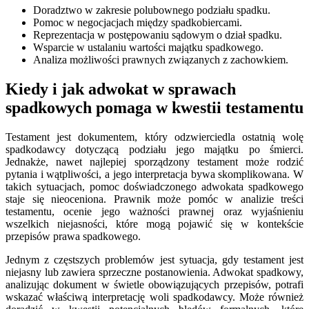
Doradztwo w zakresie polubownego podziału spadku.
Pomoc w negocjacjach między spadkobiercami.
Reprezentacja w postępowaniu sądowym o dział spadku.
Wsparcie w ustalaniu wartości majątku spadkowego.
Analiza możliwości prawnych związanych z zachowkiem.
Kiedy i jak adwokat w sprawach
spadkowych pomaga w kwestii testamentu
Testament jest dokumentem, który odzwierciedla ostatnią wolę
spadkodawcy dotyczącą podziału jego majątku po śmierci.
Jednakże, nawet najlepiej sporządzony testament może rodzić
pytania i wątpliwości, a jego interpretacja bywa skomplikowana. W
takich sytuacjach, pomoc doświadczonego adwokata spadkowego
staje się nieoceniona. Prawnik może pomóc w analizie treści
testamentu, ocenie jego ważności prawnej oraz wyjaśnieniu
wszelkich niejasności, które mogą pojawić się w kontekście
przepisów prawa spadkowego.
Jednym z częstszych problemów jest sytuacja, gdy testament jest
niejasny lub zawiera sprzeczne postanowienia. Adwokat spadkowy,
analizując dokument w świetle obowiązujących przepisów, potrafi
wskazać właściwą interpretację woli spadkodawcy. Może również