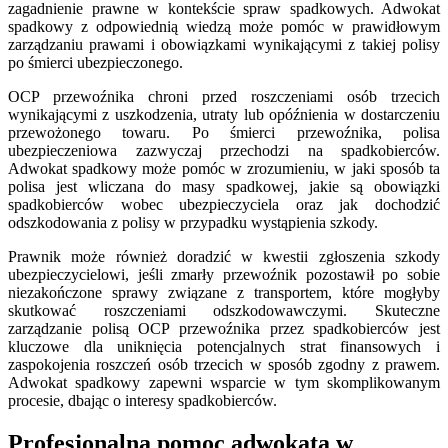
zagadnienie prawne w kontekście spraw spadkowych. Adwokat
spadkowy z odpowiednią wiedzą może pomóc w prawidłowym
zarządzaniu prawami i obowiązkami wynikającymi z takiej polisy
po śmierci ubezpieczonego.
OCP przewoźnika chroni przed roszczeniami osób trzecich
wynikającymi z uszkodzenia, utraty lub opóźnienia w dostarczeniu
przewożonego towaru. Po śmierci przewoźnika, polisa
ubezpieczeniowa zazwyczaj przechodzi na spadkobierców.
Adwokat spadkowy może pomóc w zrozumieniu, w jaki sposób ta
polisa jest wliczana do masy spadkowej, jakie są obowiązki
spadkobierców wobec ubezpieczyciela oraz jak dochodzić
odszkodowania z polisy w przypadku wystąpienia szkody.
Prawnik może również doradzić w kwestii zgłoszenia szkody
ubezpieczycielowi, jeśli zmarły przewoźnik pozostawił po sobie
niezakończone sprawy związane z transportem, które mogłyby
skutkować roszczeniami odszkodowawczymi. Skuteczne
zarządzanie polisą OCP przewoźnika przez spadkobierców jest
kluczowe dla uniknięcia potencjalnych strat finansowych i
zaspokojenia roszczeń osób trzecich w sposób zgodny z prawem.
Adwokat spadkowy zapewni wsparcie w tym skomplikowanym
procesie, dbając o interesy spadkobierców.
Profesjonalna pomoc adwokata w