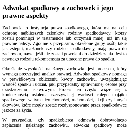
Adwokat spadkowy a zachowek i jego
prawne aspekty
Zachowek to instytucja prawa spadkowego, która ma na celu
ochronę najbliższych członków rodziny spadkodawcy, którzy
zostali pominięci w testamencie lub otrzymali mniej, niż im się
prawnie należy. Zgodnie z przepisami, określone grupy osób, takie
jak zstępni, małżonek czy rodzice spadkodawcy, mają prawo do
zachowku, nawet jeśli nie zostali powołani do dziedziczenia. Jest to
pewnego rodzaju rekompensata za utracone prawa do spadku.
Określenie wysokości należnego zachowku jest procesem, który
wymaga precyzyjnej analizy prawnej. Adwokat spadkowy pomaga
w prawidłowym obliczeniu kwoty zachowku, uwzględniając
wartość spadku i udział, jaki przypadałby uprawnionej osobie przy
dziedziczeniu ustawowym. Proces ten często wiąże się z
koniecznością ustalenia rzeczywistej wartości całego majątku
spadkowego, w tym nieruchomości, ruchomości, akcji czy innych
aktywów, które mogły zostać rozdysponowane przez spadkodawcę
jeszcze za życia.
W przypadku, gdy spadkobierca odmawia dobrowolnego
zapłacenia należnego zachowku, adwokat spadkowy może