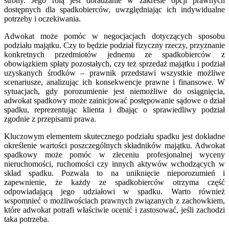
strony. Jego rolą jest doradzanie w zakresie opcji prawnych
dostępnych dla spadkobierców, uwzględniając ich indywidualne
potrzeby i oczekiwania.
Adwokat może pomóc w negocjacjach dotyczących sposobu
podziału majątku. Czy to będzie podział fizyczny rzeczy, przyznanie
konkretnych przedmiotów jednemu ze spadkobierców z
obowiązkiem spłaty pozostałych, czy też sprzedaż majątku i podział
uzyskanych środków – prawnik przedstawi wszystkie możliwe
scenariusze, analizując ich konsekwencje prawne i finansowe. W
sytuacjach, gdy porozumienie jest niemożliwe do osiągnięcia,
adwokat spadkowy może zainicjować postępowanie sądowe o dział
spadku, reprezentując klienta i dbając o sprawiedliwy podział
zgodnie z przepisami prawa.
Kluczowym elementem skutecznego podziału spadku jest dokładne
określenie wartości poszczególnych składników majątku. Adwokat
spadkowy może pomóc w zleceniu profesjonalnej wyceny
nieruchomości, ruchomości czy innych aktywów wchodzących w
skład spadku. Pozwala to na uniknięcie nieporozumień i
zapewnienie, że każdy ze spadkobierców otrzyma część
odpowiadającą jego udziałowi w spadku. Warto również
wspomnieć o możliwościach prawnych związanych z zachowkiem,
które adwokat potrafi właściwie ocenić i zastosować, jeśli zachodzi
taka potrzeba.