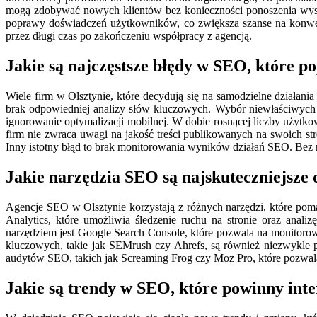
mogą zdobywać nowych klientów bez konieczności ponoszenia wyso
poprawy doświadczeń użytkowników, co zwiększa szanse na konwer
przez długi czas po zakończeniu współpracy z agencją.
Jakie są najczęstsze błędy w SEO, które po
Wiele firm w Olsztynie, które decydują się na samodzielne działan
brak odpowiedniej analizy słów kluczowych. Wybór niewłaściwych fr
ignorowanie optymalizacji mobilnej. W dobie rosnącej liczby użytk
firm nie zwraca uwagi na jakość treści publikowanych na swoich str
Inny istotny błąd to brak monitorowania wyników działań SEO. Bez 
Jakie narzędzia SEO są najskuteczniejsze 
Agencje SEO w Olsztynie korzystają z różnych narzędzi, które poma
Analytics, które umożliwia śledzenie ruchu na stronie oraz anal
narzędziem jest Google Search Console, które pozwala na monitoro
kluczowych, takie jak SEMrush czy Ahrefs, są również niezwykle po
audytów SEO, takich jak Screaming Frog czy Moz Pro, które pozwalaj
Jakie są trendy w SEO, które powinny int