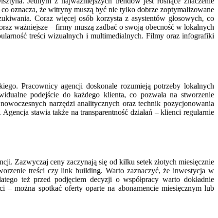
sztyna. Jednym z najważniejszych trendów jest rosnące znaczenie
, co oznacza, że witryny muszą być nie tylko dobrze zoptymalizowane
zukiwania. Coraz więcej osób korzysta z asystentów głosowych, co
oraz ważniejsze – firmy muszą zadbać o swoją obecność w lokalnych
rność treści wizualnych i multimedialnych. Filmy oraz infografiki
kiego. Pracownicy agencji doskonale rozumieją potrzeby lokalnych
ywidualne podejście do każdego klienta, co pozwala na stworzenie
 nowoczesnych narzędzi analitycznych oraz technik pozycjonowania
gencja stawia także na transparentność działań – klienci regularnie
ji. Zazwyczaj ceny zaczynają się od kilku setek złotych miesięcznie
zenie treści czy link building. Warto zaznaczyć, że inwestycja w
atego też przed podjęciem decyzji o współpracy warto dokładnie
ości – można spotkać oferty oparte na abonamencie miesięcznym lub