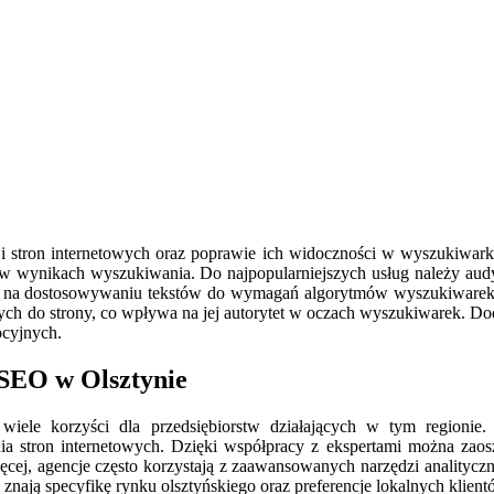
cji stron internetowych oraz poprawie ich widoczności w wyszukiwarka
i w wynikach wyszukiwania. Do najpopularniejszych usług należy aud
lega na dostosowywaniu tekstów do wymagań algorytmów wyszukiwarek
h do strony, co wpływa na jej autorytet w oczach wyszukiwarek. Dodat
ocyjnych.
 SEO w Olsztynie
ele korzyści dla przedsiębiorstw działających w tym regionie. 
a stron internetowych. Dzięki współpracy z ekspertami można zaosz
ęcej, agencje często korzystają z zaawansowanych narzędzi analitycz
znają specyfikę rynku olsztyńskiego oraz preferencje lokalnych klien