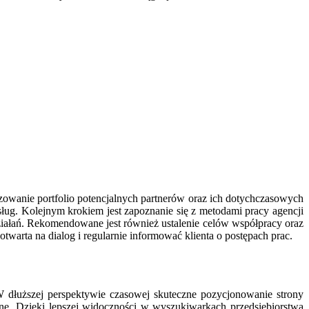
owanie portfolio potencjalnych partnerów oraz ich dotychczasowych
sług. Kolejnym krokiem jest zapoznanie się z metodami pracy agencji
 działań. Rekomendowane jest również ustalenie celów współpracy oraz
arta na dialog i regularnie informować klienta o postępach prac.
 dłuższej perspektywie czasowej skuteczne pozycjonowanie strony
ynę. Dzięki lepszej widoczności w wyszukiwarkach przedsiębiorstwa