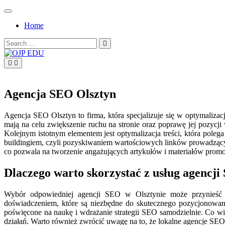
Skip
to
Home
content
Search
for:
OJP EDU
Agencja SEO Olsztyn
Agencja SEO Olsztyn to firma, która specjalizuje się w optymaliza
mają na celu zwiększenie ruchu na stronie oraz poprawę jej pozycj
Kolejnym istotnym elementem jest optymalizacja treści, która po
buildingiem, czyli pozyskiwaniem wartościowych linków prowadzącyc
co pozwala na tworzenie angażujących artykułów i materiałów prom
Dlaczego warto skorzystać z usług agencji
Wybór odpowiedniej agencji SEO w Olsztynie może przynieść wi
doświadczeniem, które są niezbędne do skutecznego pozycjonowani
poświęcone na naukę i wdrażanie strategii SEO samodzielnie. Co wi
działań. Warto również zwrócić uwagę na to, że lokalne agencje SEO 