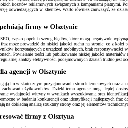
kich kosztów reklamowych związanych z kampaniami płatnymi. Ponad
sję odwiedzających w klientów. Warto również zauważyć, że działa
pełniają firmy w Olsztynie
ia SEO, często popełnia szereg błędów, które mogą negatywnie wpłyną
az może prowadzić do niskiej jakości ruchu na stronie, co z kolei p
owników korzystających z urządzeń mobilnych, brak responsywności wi
onach. Powielanie treści lub publikowanie niskiej jakości materiałów
regularnej analizy efektywności podejmowanych działań trudno jest oc
dla agencji w Olsztynie
gają im w skutecznym pozycjonowaniu stron internetowych oraz anali
izę zachowań użytkowników. Dzięki temu agencje mogą lepiej dosto
wanie wydajności witryny w wynikach wyszukiwania oraz identyfikac
mocne w badaniu konkurencji oraz identyfikacji najlepszych fraz do
ą na dokładną analizę struktury strony oraz jej elementów techniczny
eresować firmy z Olsztyna