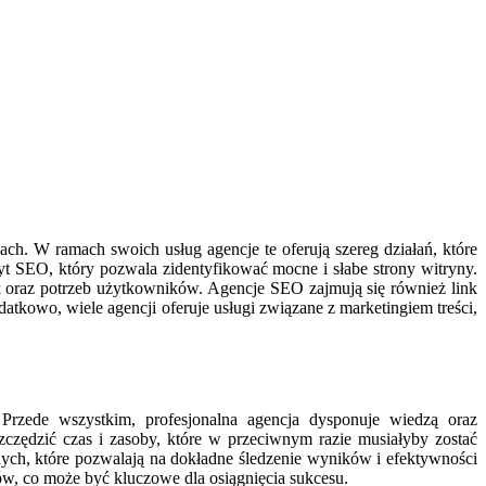
ch. W ramach swoich usług agencje te oferują szereg działań, które
yt SEO, który pozwala zidentyfikować mocne i słabe strony witryny.
 oraz potrzeb użytkowników. Agencje SEO zajmują się również link
kowo, wiele agencji oferuje usługi związane z marketingiem treści,
Przede wszystkim, profesjonalna agencja dysponuje wiedzą oraz
czędzić czas i zasoby, które w przeciwnym razie musiałyby zostać
nych, które pozwalają na dokładne śledzenie wyników i efektywności
tów, co może być kluczowe dla osiągnięcia sukcesu.