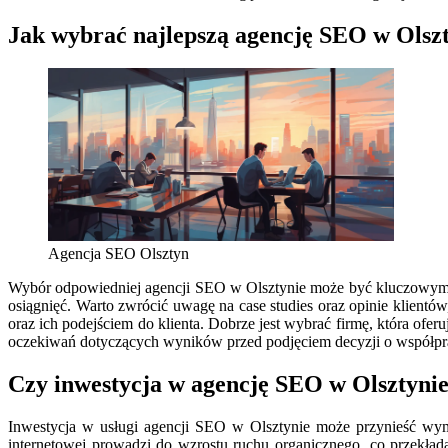
Jak wybrać najlepszą agencję SEO w Olsz
Agencja SEO Olsztyn
Wybór odpowiedniej agencji SEO w Olsztynie może być kluczowym kr
osiągnięć. Warto zwrócić uwagę na case studies oraz opinie klientó
oraz ich podejściem do klienta. Dobrze jest wybrać firmę, która ofe
oczekiwań dotyczących wyników przed podjęciem decyzji o współprac
Czy inwestycja w agencję SEO w Olsztynie 
Inwestycja w usługi agencji SEO w Olsztynie może przynieść wym
internetowej prowadzi do wzrostu ruchu organicznego, co przekład