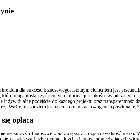
tynie
okiem dla sukcesu biznesowego. Istotnym elementem jest przeanaliz
w, które mogą dostarczyć cennych informacji o jakości świadczonych u
ruje indywidualne podejście do każdego projektu oraz transparentność
y. Ważnym aspektem jest także komunikacja – agencja powinna być otw
się opłaca
ierne korzyści finansowe oraz zwiększyć rozpoznawalność marki. W
a się na większą liczbę potencjalnych klientów odwiedzających witr