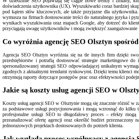
W dziedzinie SEO pojawiają się ciągle nowe trendy i zmiany, kt
doświadczenia użytkownika (UX). Wyszukiwarki coraz bardziej skupia
pod kątem słów kluczowych, ale także przyjazne dla użytkownika.
wymusza na firmach dostosowanie treści do naturalnego języka i p
wynikach wyszukiwania oraz mapach Google, aby dotrzeć do klientó
przyciągają uwagę użytkowników i mogą zwiększyć zaangażowanie n
Co wyróżnia agencję SEO Olsztyn spośród
Agencja SEO Olsztyn wyróżnia się na tle innych firm dzięki swoj
przedsiębiorstw i potrafią dostosować strategie marketingowe do
spersonalizowanej strategii SEO odpowiadającej unikalnym wymaga
zgodnych z aktualnymi trendami rynkowymi. Dzięki temu klienci mogą
otrzymują raporty dotyczące postępów prac oraz efektywności pode
Jakie są koszty usług agencji SEO w Olszt
Koszty usług agencji SEO w Olsztynie mogą się znacznie różnić w za
za podstawowe usługi pozycjonowania i mogą wzrosnąć do kilku ty
profesjonalne usługi SEO to długofalowy proces – efekty mogą 
przeanalizować ofertę agencji oraz określić budżet przeznaczony 
jednorazowych projektach dostosowanych do potrzeb klienta.
Jak wygląda proces współpracy z agencją