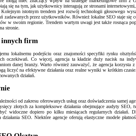
óre mogą mieć znaczący wpływ na strategie marketingowe firm z Ol
ją się na tym, jak użytkownicy interagują ze stronami internetowymi
 Kolejnym istotnym trendem jest rozwój technologii głosowego wys
ytań zadawanych przez użytkowników. Również lokalne SEO staje się c
w w swoim regionie. Trendem wartym uwagi jest także rosnąca popula
a stronie.
 innych firm
emu lokalnemu podejściu oraz znajomości specyfiki rynku olsztyńs
 ich oczekiwań. Co więcej, agencja ta kładzie duży nacisk na ind
niom danej branży. Warto również zauważyć, że agencja korzysta z
 liczyć na efektywne działania oraz realne wyniki w krótkim czasie. A
jmowanych działań.
ynie
leżności od zakresu oferowanych usług oraz doświadczenia samej agenc
sięcy złotych za kompleksowe działania obejmujące audyty SEO, twor
być widoczne dopiero po kilku miesiącach regularnych działań. Dl
na działania SEO. Niektóre agencje oferują elastyczne modele płatn
 SEO Olsztyn