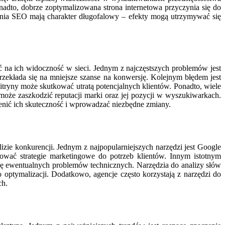
to, dobrze zoptymalizowana strona internetowa przyczynia się do
nia SEO mają charakter długofalowy – efekty mogą utrzymywać się
ć na ich widoczność w sieci. Jednym z najczęstszych problemów jest
rzekłada się na mniejsze szanse na konwersję. Kolejnym błędem jest
tryny może skutkować utratą potencjalnych klientów. Ponadto, wiele
 może zaszkodzić reputacji marki oraz jej pozycji w wyszukiwarkach.
enić ich skuteczność i wprowadzać niezbędne zmiany.
zie konkurencji. Jednym z najpopularniejszych narzędzi jest Google
sować strategie marketingowe do potrzeb klientów. Innym istotnym
ję ewentualnych problemów technicznych. Narzędzia do analizy słów
 optymalizacji. Dodatkowo, agencje często korzystają z narzędzi do
ch.