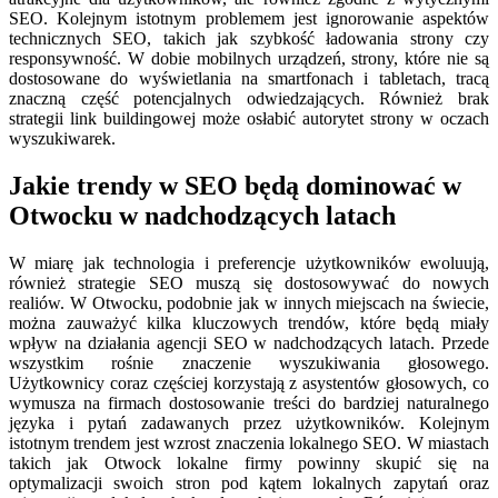
SEO. Kolejnym istotnym problemem jest ignorowanie aspektów
technicznych SEO, takich jak szybkość ładowania strony czy
responsywność. W dobie mobilnych urządzeń, strony, które nie są
dostosowane do wyświetlania na smartfonach i tabletach, tracą
znaczną część potencjalnych odwiedzających. Również brak
strategii link buildingowej może osłabić autorytet strony w oczach
wyszukiwarek.
Jakie trendy w SEO będą dominować w
Otwocku w nadchodzących latach
W miarę jak technologia i preferencje użytkowników ewoluują,
również strategie SEO muszą się dostosowywać do nowych
realiów. W Otwocku, podobnie jak w innych miejscach na świecie,
można zauważyć kilka kluczowych trendów, które będą miały
wpływ na działania agencji SEO w nadchodzących latach. Przede
wszystkim rośnie znaczenie wyszukiwania głosowego.
Użytkownicy coraz częściej korzystają z asystentów głosowych, co
wymusza na firmach dostosowanie treści do bardziej naturalnego
języka i pytań zadawanych przez użytkowników. Kolejnym
istotnym trendem jest wzrost znaczenia lokalnego SEO. W miastach
takich jak Otwock lokalne firmy powinny skupić się na
optymalizacji swoich stron pod kątem lokalnych zapytań oraz