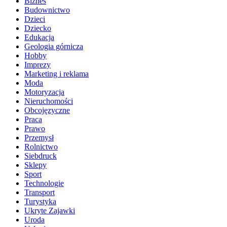
Biznes
Budownictwo
Dzieci
Dziecko
Edukacja
Geologia górnicza
Hobby
Imprezy
Marketing i reklama
Moda
Motoryzacja
Nieruchomości
Obcojęzyczne
Praca
Prawo
Przemysł
Rolnictwo
Siebdruck
Sklepy
Sport
Technologie
Transport
Turystyka
Ukryte Zajawki
Uroda