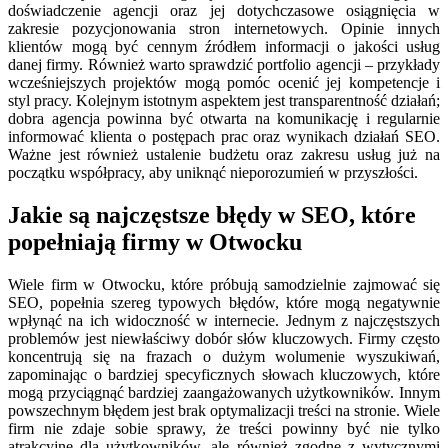
doświadczenie agencji oraz jej dotychczasowe osiągnięcia w
zakresie pozycjonowania stron internetowych. Opinie innych
klientów mogą być cennym źródłem informacji o jakości usług
danej firmy. Również warto sprawdzić portfolio agencji – przykłady
wcześniejszych projektów mogą pomóc ocenić jej kompetencje i
styl pracy. Kolejnym istotnym aspektem jest transparentność działań;
dobra agencja powinna być otwarta na komunikację i regularnie
informować klienta o postępach prac oraz wynikach działań SEO.
Ważne jest również ustalenie budżetu oraz zakresu usług już na
początku współpracy, aby uniknąć nieporozumień w przyszłości.
Jakie są najczęstsze błędy w SEO, które
popełniają firmy w Otwocku
Wiele firm w Otwocku, które próbują samodzielnie zajmować się
SEO, popełnia szereg typowych błędów, które mogą negatywnie
wpłynąć na ich widoczność w internecie. Jednym z najczęstszych
problemów jest niewłaściwy dobór słów kluczowych. Firmy często
koncentrują się na frazach o dużym wolumenie wyszukiwań,
zapominając o bardziej specyficznych słowach kluczowych, które
mogą przyciągnąć bardziej zaangażowanych użytkowników. Innym
powszechnym błędem jest brak optymalizacji treści na stronie. Wiele
firm nie zdaje sobie sprawy, że treści powinny być nie tylko
atrakcyjne dla użytkowników, ale również zgodne z wytycznymi