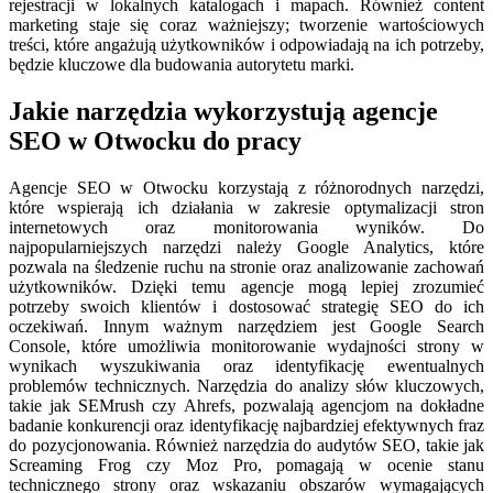
rejestracji w lokalnych katalogach i mapach. Również content
marketing staje się coraz ważniejszy; tworzenie wartościowych
treści, które angażują użytkowników i odpowiadają na ich potrzeby,
będzie kluczowe dla budowania autorytetu marki.
Jakie narzędzia wykorzystują agencje
SEO w Otwocku do pracy
Agencje SEO w Otwocku korzystają z różnorodnych narzędzi,
które wspierają ich działania w zakresie optymalizacji stron
internetowych oraz monitorowania wyników. Do
najpopularniejszych narzędzi należy Google Analytics, które
pozwala na śledzenie ruchu na stronie oraz analizowanie zachowań
użytkowników. Dzięki temu agencje mogą lepiej zrozumieć
potrzeby swoich klientów i dostosować strategię SEO do ich
oczekiwań. Innym ważnym narzędziem jest Google Search
Console, które umożliwia monitorowanie wydajności strony w
wynikach wyszukiwania oraz identyfikację ewentualnych
problemów technicznych. Narzędzia do analizy słów kluczowych,
takie jak SEMrush czy Ahrefs, pozwalają agencjom na dokładne
badanie konkurencji oraz identyfikację najbardziej efektywnych fraz
do pozycjonowania. Również narzędzia do audytów SEO, takie jak
Screaming Frog czy Moz Pro, pomagają w ocenie stanu
technicznego strony oraz wskazaniu obszarów wymagających