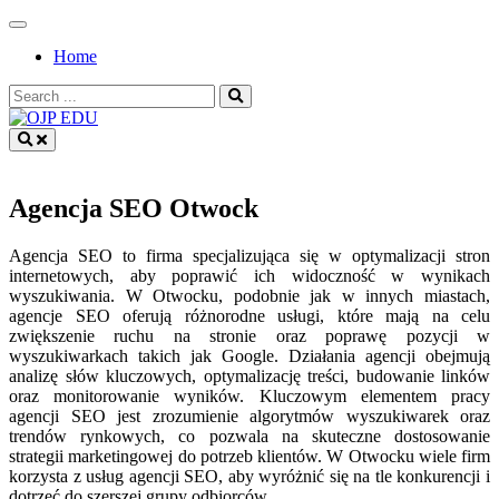
Skip
to
Home
content
Search
for:
OJP EDU
Agencja SEO Otwock
Agencja SEO to firma specjalizująca się w optymalizacji stron
internetowych, aby poprawić ich widoczność w wynikach
wyszukiwania. W Otwocku, podobnie jak w innych miastach,
agencje SEO oferują różnorodne usługi, które mają na celu
zwiększenie ruchu na stronie oraz poprawę pozycji w
wyszukiwarkach takich jak Google. Działania agencji obejmują
analizę słów kluczowych, optymalizację treści, budowanie linków
oraz monitorowanie wyników. Kluczowym elementem pracy
agencji SEO jest zrozumienie algorytmów wyszukiwarek oraz
trendów rynkowych, co pozwala na skuteczne dostosowanie
strategii marketingowej do potrzeb klientów. W Otwocku wiele firm
korzysta z usług agencji SEO, aby wyróżnić się na tle konkurencji i
dotrzeć do szerszej grupy odbiorców.