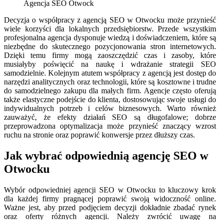
Agencja SEO Otwock
Decyzja o współpracy z agencją SEO w Otwocku może przynieść
wiele korzyści dla lokalnych przedsiębiorstw. Przede wszystkim
profesjonalna agencja dysponuje wiedzą i doświadczeniem, które są
niezbędne do skutecznego pozycjonowania stron internetowych.
Dzięki temu firmy mogą zaoszczędzić czas i zasoby, które
musiałyby poświęcić na naukę i wdrażanie strategii SEO
samodzielnie. Kolejnym atutem współpracy z agencją jest dostęp do
narzędzi analitycznych oraz technologii, które są kosztowne i trudne
do samodzielnego zakupu dla małych firm. Agencje często oferują
także elastyczne podejście do klienta, dostosowując swoje usługi do
indywidualnych potrzeb i celów biznesowych. Warto również
zauważyć, że efekty działań SEO są długofalowe; dobrze
przeprowadzona optymalizacja może przynieść znaczący wzrost
ruchu na stronie oraz poprawić konwersje przez dłuższy czas.
Jak wybrać odpowiednią agencję SEO w
Otwocku
Wybór odpowiedniej agencji SEO w Otwocku to kluczowy krok
dla każdej firmy pragnącej poprawić swoją widoczność online.
Ważne jest, aby przed podjęciem decyzji dokładnie zbadać rynek
oraz oferty różnych agencji. Należy zwrócić uwagę na