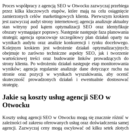
Proces współpracy z agencją SEO w Otwocku zazwyczaj przebiega
przez kilka kluczowych etapów, które mają na celu osiągnięcie
zamierzonych celów marketingowych klienta. Pierwszym krokiem
jest zazwyczaj audyt strony internetowej; agencja analizuje aktualny
stan witryny pod kątem optymalizacji SEO oraz identyfikuje
obszary wymagające poprawy. Następnie następuje faza planowania
strategii; agencja opracowuje szczegółowy plan działań oparty na
wynikach audytu oraz analizie konkurencji i rynku docelowego.
Kolejnym krokiem jest wdrożenie działań optymalizacyjnych;
obejmuje to zarówno techniczne aspekty SEO, jak i tworzenie
wartościowej treści oraz budowanie linków prowadzących do
strony klienta. Po wdrożeniu działań następuje etap monitorowania
wyników; agencja regularnie analizuje dane dotyczące ruchu na
stronie oraz pozycji w wynikach wyszukiwania, aby ocenić
skuteczność prowadzonych działań i ewentualnie dostosować
strategię.
Jakie są koszty usług agencji SEO w
Otwocku
Koszty usług agencji SEO w Otwocku mogą się znacznie różnić w
zależności od zakresu oferowanych usług oraz doświadczenia samej
agencji. Zazwyczaj ceny mogą oscylować od kilku setek złotych