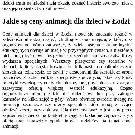
dzięki temu najmłodsi mają okazję poznać historię swojego miasta
oraz jego dziedzictwo kulturowe.
Jakie są ceny animacji dla dzieci w Łodzi
Ceny animacji dla dzieci w Łodzi mogą się znacznie różnić w
zależności od rodzaju zajęć, ich długości oraz miejsca, w którym są
organizowane. Warto zauważyć, że wiele instytucji kulturalnych i
edukacyjnych oferuje animacje w przystępnych cenach, a niektóre z
nich mogą być nawet bezpłatne, szczególnie podczas festiwali czy
wydarzeń specjalnych. Warsztaty plastyczne czy teatralne w
domach kultury często kosztują od kilkunastu do kilkudziesięciu
złotych za jedną sesję, co czyni je dostępnymi dla szerokiego grona
rodziców. Z kolei bardziej specjalistyczne zajęcia, takie jak kursy
robotyki czy eksperymenty chemiczne, mogą być nieco droższe, ale
zazwyczaj oferują większą wartość edukacyjną. Często
organizatorzy oferują zniżki dla rodzeństwa lub przy zakupie
karnetów na kilka zajęć z góry. Warto również zwrócić uwagę na
promocje sezonowe czy oferty specjalne, które mogą znacząco
obniżyć koszty uczestnictwa. Dla rodziców ważne jest, aby przed
zapisaniem dziecka na konkretne zajęcia dokładnie zapoznać się z
ofertą oraz sprawdzić opinie innych rodziców na temat danej
animacji.