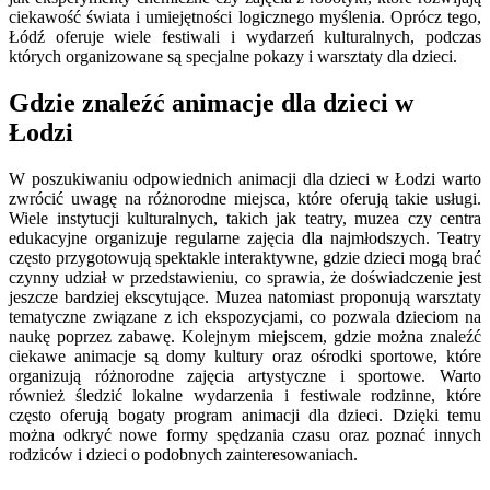
ciekawość świata i umiejętności logicznego myślenia. Oprócz tego,
Łódź oferuje wiele festiwali i wydarzeń kulturalnych, podczas
których organizowane są specjalne pokazy i warsztaty dla dzieci.
Gdzie znaleźć animacje dla dzieci w
Łodzi
W poszukiwaniu odpowiednich animacji dla dzieci w Łodzi warto
zwrócić uwagę na różnorodne miejsca, które oferują takie usługi.
Wiele instytucji kulturalnych, takich jak teatry, muzea czy centra
edukacyjne organizuje regularne zajęcia dla najmłodszych. Teatry
często przygotowują spektakle interaktywne, gdzie dzieci mogą brać
czynny udział w przedstawieniu, co sprawia, że doświadczenie jest
jeszcze bardziej ekscytujące. Muzea natomiast proponują warsztaty
tematyczne związane z ich ekspozycjami, co pozwala dzieciom na
naukę poprzez zabawę. Kolejnym miejscem, gdzie można znaleźć
ciekawe animacje są domy kultury oraz ośrodki sportowe, które
organizują różnorodne zajęcia artystyczne i sportowe. Warto
również śledzić lokalne wydarzenia i festiwale rodzinne, które
często oferują bogaty program animacji dla dzieci. Dzięki temu
można odkryć nowe formy spędzania czasu oraz poznać innych
rodziców i dzieci o podobnych zainteresowaniach.