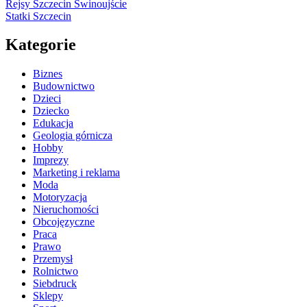
Rejsy Szczecin Świnoujście
Statki Szczecin
Kategorie
Biznes
Budownictwo
Dzieci
Dziecko
Edukacja
Geologia górnicza
Hobby
Imprezy
Marketing i reklama
Moda
Motoryzacja
Nieruchomości
Obcojęzyczne
Praca
Prawo
Przemysł
Rolnictwo
Siebdruck
Sklepy