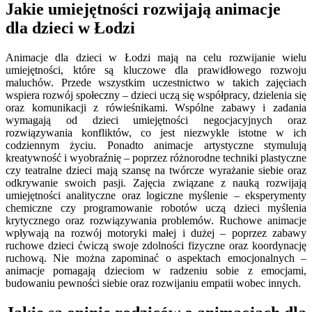
Jakie umiejętności rozwijają animacje
dla dzieci w Łodzi
Animacje dla dzieci w Łodzi mają na celu rozwijanie wielu
umiejętności, które są kluczowe dla prawidłowego rozwoju
maluchów. Przede wszystkim uczestnictwo w takich zajęciach
wspiera rozwój społeczny – dzieci uczą się współpracy, dzielenia się
oraz komunikacji z rówieśnikami. Wspólne zabawy i zadania
wymagają od dzieci umiejętności negocjacyjnych oraz
rozwiązywania konfliktów, co jest niezwykle istotne w ich
codziennym życiu. Ponadto animacje artystyczne stymulują
kreatywność i wyobraźnię – poprzez różnorodne techniki plastyczne
czy teatralne dzieci mają szansę na twórcze wyrażanie siebie oraz
odkrywanie swoich pasji. Zajęcia związane z nauką rozwijają
umiejętności analityczne oraz logiczne myślenie – eksperymenty
chemiczne czy programowanie robotów uczą dzieci myślenia
krytycznego oraz rozwiązywania problemów. Ruchowe animacje
wpływają na rozwój motoryki małej i dużej – poprzez zabawy
ruchowe dzieci ćwiczą swoje zdolności fizyczne oraz koordynację
ruchową. Nie można zapominać o aspektach emocjonalnych –
animacje pomagają dzieciom w radzeniu sobie z emocjami,
budowaniu pewności siebie oraz rozwijaniu empatii wobec innych.