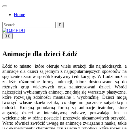
Skip
to
Home
content
Search
for:
OJP EDU
Animacje dla dzieci Łódź
Łódź to miasto, które oferuje wiele atrakcji dla najmłodszych, a
animacje dla dzieci są jednym z najpopularniejszych sposobów na
spędzenie czasu w sposób kreatywny i edukacyjny. W Łodzi można
znaleźć różnorodne formy animacji, które dostosowane są do
różnych grup wiekowych oraz zainteresowań dzieci. Wśród
najczęściej wybieranych animacji znajdują się warsztaty plastyczne,
które rozwijają zdolności manualne i wyobraźnię. Dzieci mogą
tworzyć własne dzieła sztuki, co daje im poczucie satysfakcji i
radości. Kolejną popularną formą są animacje teatralne, które
angażują dzieci w interaktywną zabawę, pozwalając im na
wcielenie się w różne postacie i przeżycie niesamowitych przygód.
Warto również zwrócić uwagę na animacje związane z nauką, takie
jak eksperymenty chemiczne czy zajęcia z robotyki, które rozwijają