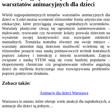
warsztatów animacyjnych dla dzieci
Wśród najpopularniejszych tematów warsztatów animacyjnych dla
dzieci w Łodzi można wymienić różnorodne formy artystyczne oraz
edukacyjne, które przyciągają uwagę najmłodszych uczestników.
Warsztaty plastyczne cieszą się ogromnym zainteresowaniem –
malowanie, rysowanie czy tworzenie kolaży pozwala dzieciom na
wyrażenie swojej kreatywności oraz rozwijanie zdolności
manualnych. Tematyka teatralna również ma swoje miejsce –
warsztaty aktorskie dają dzieciom możliwość wcielenia się w
różnorodne postacie oraz naukę podstawowych technik teatralnych
poprzez zabawę i interakcję z innymi uczestnikami. Zajęcia
związane z nauką STEM stają się coraz bardziej popularne –
eksperymenty chemiczne czy programowanie robotów angażują
dzieci do myślenia krytycznego oraz rozwiązywania problemów
poprzez praktyczne działania.
Zobacz także:
Nawigacja
Animacje dla dzieci Warszawa
wpisu
Warszawa to miasto, które oferuje wiele atrakcji dla najmłodszych, a
animacje dla dzieci są jednym…