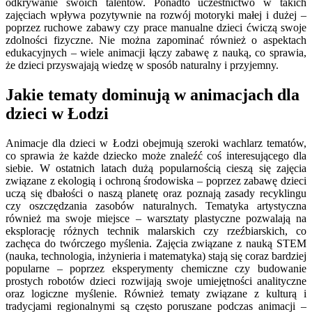
odkrywanie swoich talentów. Ponadto uczestnictwo w takich
zajęciach wpływa pozytywnie na rozwój motoryki małej i dużej –
poprzez ruchowe zabawy czy prace manualne dzieci ćwiczą swoje
zdolności fizyczne. Nie można zapominać również o aspektach
edukacyjnych – wiele animacji łączy zabawę z nauką, co sprawia,
że dzieci przyswajają wiedzę w sposób naturalny i przyjemny.
Jakie tematy dominują w animacjach dla
dzieci w Łodzi
Animacje dla dzieci w Łodzi obejmują szeroki wachlarz tematów,
co sprawia że każde dziecko może znaleźć coś interesującego dla
siebie. W ostatnich latach dużą popularnością cieszą się zajęcia
związane z ekologią i ochroną środowiska – poprzez zabawę dzieci
uczą się dbałości o naszą planetę oraz poznają zasady recyklingu
czy oszczędzania zasobów naturalnych. Tematyka artystyczna
również ma swoje miejsce – warsztaty plastyczne pozwalają na
eksplorację różnych technik malarskich czy rzeźbiarskich, co
zachęca do twórczego myślenia. Zajęcia związane z nauką STEM
(nauka, technologia, inżynieria i matematyka) stają się coraz bardziej
popularne – poprzez eksperymenty chemiczne czy budowanie
prostych robotów dzieci rozwijają swoje umiejętności analityczne
oraz logiczne myślenie. Również tematy związane z kulturą i
tradycjami regionalnymi są często poruszane podczas animacji –