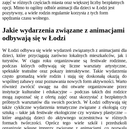
zajęć w różnych częściach miasta oraz większej liczby bezpłatnych
opcji. Mimo to ogólny odbiór animacji dla dzieci w Łodzi jest
pozytywny, a wiele rodzin regularnie korzysta z tych form
spędzania czasu wolnego.
Jakie wydarzenia związane z animacjami
odbywają się w Łodzi
W Łodzi odbywa się wiele wydarzeń związanych z animacjami dla
dzieci, które przyciągają zarówno lokalnych mieszkańców, jak i
turystów. W ciągu roku organizowane są festiwale rodzinne,
podczas których odbywają się liczne warsztaty artystyczne,
spektakle teatralne oraz pokazy interaktywne. Takie wydarzenia
często gromadzą wiele rodzin i stają się doskonałą okazją do
wspólnej zabawy oraz poznawania nowych form aktywności. Warto
również zwrócić uwagę na dni otwarte organizowane przez
instytucje kulturalne i edukacyjne – podczas takich dni rodzice
mogą zapoznać się z ofertą zajęć oraz skorzystać z bezpłatnych
próbnych warsztatów dla swoich pociech. W Łodzi odbywają się
także cykliczne wydarzenia tematyczne związane z ekologią czy
sztuką – takie jak festiwale ekologiczne czy wystawy plastyczne –
które angażują dzieci do aktywnego uczestnictwa w różnych
formach twórczości. Oprócz tego wiele szkół i przedszkoli
organizuje własne imprezy związane z animacjami, co pozwala