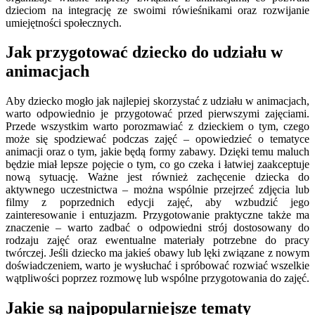
dzieciom na integrację ze swoimi rówieśnikami oraz rozwijanie
umiejętności społecznych.
Jak przygotować dziecko do udziału w
animacjach
Aby dziecko mogło jak najlepiej skorzystać z udziału w animacjach,
warto odpowiednio je przygotować przed pierwszymi zajęciami.
Przede wszystkim warto porozmawiać z dzieckiem o tym, czego
może się spodziewać podczas zajęć – opowiedzieć o tematyce
animacji oraz o tym, jakie będą formy zabawy. Dzięki temu maluch
będzie miał lepsze pojęcie o tym, co go czeka i łatwiej zaakceptuje
nową sytuację. Ważne jest również zachęcenie dziecka do
aktywnego uczestnictwa – można wspólnie przejrzeć zdjęcia lub
filmy z poprzednich edycji zajęć, aby wzbudzić jego
zainteresowanie i entuzjazm. Przygotowanie praktyczne także ma
znaczenie – warto zadbać o odpowiedni strój dostosowany do
rodzaju zajęć oraz ewentualne materiały potrzebne do pracy
twórczej. Jeśli dziecko ma jakieś obawy lub lęki związane z nowym
doświadczeniem, warto je wysłuchać i spróbować rozwiać wszelkie
wątpliwości poprzez rozmowę lub wspólne przygotowania do zajęć.
Jakie są najpopularniejsze tematy