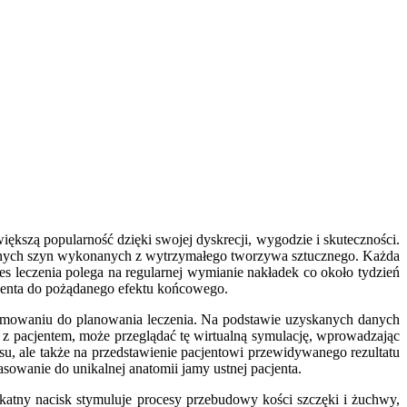
ększą popularność dzięki swojej dyskrecji, wygodzie i skuteczności.
sowanych szyn wykonanych z wytrzymałego tworzywa sztucznego. Każda
s leczenia polega na regularnej wymianie nakładek co około tydzień
acjenta do pożądanego efektu końcowego.
ramowaniu do planowania leczenia. Na podstawie uzyskanych danych
z pacjentem, może przeglądać tę wirtualną symulację, wprowadzając
u, ale także na przedstawienie pacjentowi przewidywanego rezultatu
sowanie do unikalnej anatomii jamy ustnej pacjenta.
katny nacisk stymuluje procesy przebudowy kości szczęki i żuchwy,