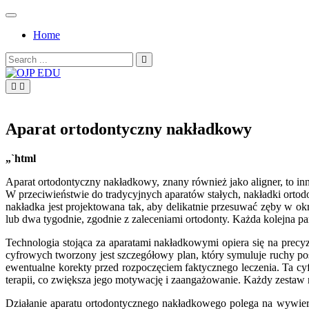
Skip
to
Home
content
Search
for:
OJP EDU
Aparat ortodontyczny nakładkowy
„`html
Aparat ortodontyczny nakładkowy, znany również jako aligner, to in
W przeciwieństwie do tradycyjnych aparatów stałych, nakładki orto
nakładka jest projektowana tak, aby delikatnie przesuwać zęby w o
lub dwa tygodnie, zgodnie z zaleceniami ortodonty. Każda kolejna pa
Technologia stojąca za aparatami nakładkowymi opiera się na pre
cyfrowych tworzony jest szczegółowy plan, który symuluje ruchy p
ewentualne korekty przed rozpoczęciem faktycznego leczenia. Ta cy
terapii, co zwiększa jego motywację i zaangażowanie. Każdy zestaw 
Działanie aparatu ortodontycznego nakładkowego polega na wywiera