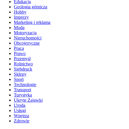
Edukacja
Geologia górnicza
Hobby
Imprezy
Marketing i reklama
Moda
Motoryzacja
Nieruchomości
Obcojęzyczne
Praca
Prawo
Przemysł
Rolnictwo
Siebdruck
Sklepy
Sport
Technologie
Transport
Turystyka
Ukryte Zajawki
Uroda
Usługi
Wnętrza
Zdrowie