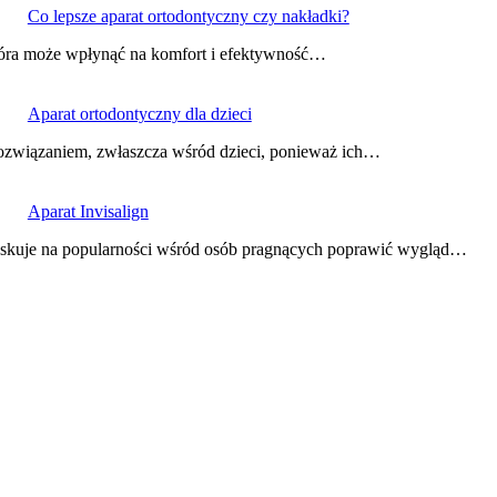
Co lepsze aparat ortodontyczny czy nakładki?
tóra może wpłynąć na komfort i efektywność…
Aparat ortodontyczny dla dzieci
m rozwiązaniem, zwłaszcza wśród dzieci, ponieważ ich…
Aparat Invisalign
 zyskuje na popularności wśród osób pragnących poprawić wygląd…