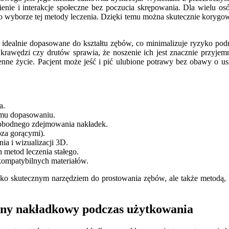
ie i interakcje społeczne bez poczucia skrępowania. Dla wielu osó
y o wyborze tej metody leczenia. Dzięki temu można skutecznie koryg
i idealnie dopasowane do kształtu zębów, co minimalizuje ryzyko podr
 krawędzi czy drutów sprawia, że noszenie ich jest znacznie przy
nne życie. Pacjent może jeść i pić ulubione potrawy bez obawy o us
a.
nemu dopasowaniu.
wobodnego zdejmowania nakładek.
za gorącymi).
a i wizualizacji 3D.
 metod leczenia stałego.
okompatybilnych materiałów.
ylko skutecznym narzędziem do prostowania zębów, ale także metodą, 
zny nakładkowy podczas użytkowania