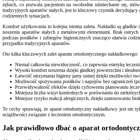
zębach, co pozwala pacjentom na swobodne uśmiechanie się, mówien
tradycyjnych aparatów stałych, jest to kluczowy czynnik decydując
codziennych sytuacjach.
Komfort użytkowania to kolejna istotna zaleta. Nakładki są gładkie 
noszeniu aparatów stałych z metalowymi elementami. Brak ostrych
podczas posiłków i zabiegów higienicznych znacząco ułatwia codzie
przypadku tradycyjnych aparatów.
Oto kilka kluczowych zalet aparatu ortodontycznego nakładkowego:
Niemal całkowita niewidoczność, co zapewnia estetykę leczeni
Wysoki komfort noszenia dzięki gładkiej powierzchni i ideal
Łatwość utrzymania higieny jamy ustnej dzięki możliwości s
Możliwość spożywania posiłków i napojów bez ograniczeń (po
Przewidywalność efektów dzięki cyfrowemu planowaniu leczeni
Mniejsza liczba wizyt kontrolnych w porównaniu do niektórych
Mniejsze ryzyko reakcji alergicznych, dzięki zastosowaniu bi
Te cechy sprawiają, że aparat ortodontyczny nakładkowy jest nie t
uciążliwości związane z leczeniem ortodontycznym.
Jak prawidłowo dbać o aparat ortodontyc