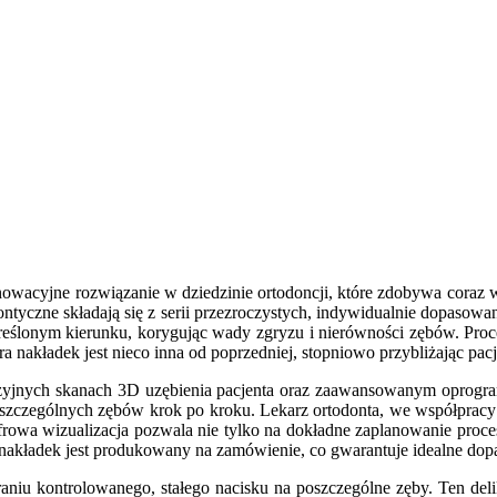
nowacyjne rozwiązanie w dziedzinie ortodoncji, które zdobywa coraz wi
dontyczne składają się z serii przezroczystych, indywidualnie dopa
kreślonym kierunku, korygując wady zgryzu i nierówności zębów. Proce
ra nakładek jest nieco inna od poprzedniej, stopniowo przybliżając p
cyzyjnych skanach 3D uzębienia pacjenta oraz zaawansowanym oprog
oszczególnych zębów krok po kroku. Lekarz ortodonta, we współpracy 
frowa wizualizacja pozwala nie tylko na dokładne zaplanowanie proces
nakładek jest produkowany na zamówienie, co gwarantuje idealne dopa
niu kontrolowanego, stałego nacisku na poszczególne zęby. Ten deli