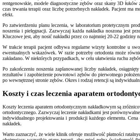
rentgenowskie, modele diagnostyczne zębów oraz skany 3D łuków z
czas trwania terapii oraz liczbę potrzebnych nakładek. Pacjent ma mo
efekt.
Po zatwierdzeniu planu leczenia, w laboratorium protetycznym pro
noszenia i pielęgnacji. Zazwyczaj każda nakładka noszona jest pr
Kluczowe jest, aby nosić nakładki przez co najmniej 20-22 godziny na
W trakcie terapii pacjent odbywa regularne wizyty kontrolne u swo
ewentualnych wskazówek. W razie potrzeby ortodonta może również
zakładano. W niektórych przypadkach, w celu ułatwienia ruchu zębó
Po zakończeniu noszenia zaplanowanej liczby nakładek, osiągnięty
rezultatów i zapobieżenie powrotowi zębów do pierwotnego położen
po wewnętrznej stronie zębów. Okres i rodzaj retencji są indywidual
Koszty i czas leczenia aparatem ortodon
Koszty leczenia aparatem ortodontycznym nakładkowym są zróżnicowan
ortodontycznego. Zazwyczaj leczenie nakładkami jest porównywalne 
indywidualnego projektowania i produkcji każdego elementu. Cena 
nakładek.
Warto zaznaczyć, że wiele klinik oferuje możliwość płatności ratal
obejmujący wszystkie etapy terapii, aby mieć pełną świadomość 