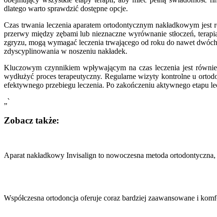
dlatego warto sprawdzić dostępne opcje.
Czas trwania leczenia aparatem ortodontycznym nakładkowym jest r
przerwy między zębami lub nieznaczne wyrównanie stłoczeń, terapi
zgryzu, mogą wymagać leczenia trwającego od roku do nawet dwóch la
zdyscyplinowania w noszeniu nakładek.
Kluczowym czynnikiem wpływającym na czas leczenia jest równie
wydłużyć proces terapeutyczny. Regularne wizyty kontrolne u ortod
efektywnego przebiegu leczenia. Po zakończeniu aktywnego etapu lecz
„`
Zobacz także:
Nawigacja
wpisu
Aparat nakładkowy Invisalign to nowoczesna metoda ortodontyczna,
Współczesna ortodoncja oferuje coraz bardziej zaawansowane i komf