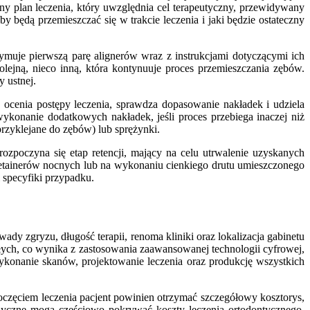
 plan leczenia, który uwzględnia cel terapeutyczny, przewidywany
by będą przemieszczać się w trakcie leczenia i jaki będzie ostateczny
ymuje pierwszą parę alignerów wraz z instrukcjami dotyczącymi ich
lejną, nieco inną, która kontynuuje proces przemieszczania zębów.
y ustnej.
z ocenia postępy leczenia, sprawdza dopasowanie nakładek i udziela
konanie dodatkowych nakładek, jeśli proces przebiega inaczej niż
rzyklejane do zębów) lub sprężynki.
ozpoczyna się etap retencji, mający na celu utrwalenie uzyskanych
retainerów nocnych lub na wykonaniu cienkiego drutu umieszczonego
 specyfiki przypadku.
y zgryzu, długość terapii, renoma kliniki oraz lokalizacja gabinetu
łych, co wynika z zastosowania zaawansowanej technologii cyfrowej,
ykonanie skanów, projektowanie leczenia oraz produkcję wszystkich
poczęciem leczenia pacjent powinien otrzymać szczegółowy kosztorys,
dyczne mogą częściowo pokrywać koszty leczenia ortodontycznego,