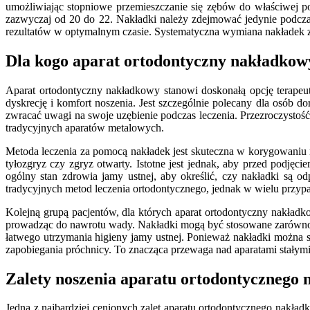
umożliwiając stopniowe przemieszczanie się zębów do właściwej po
zazwyczaj od 20 do 22. Nakładki należy zdejmować jedynie podczas
rezultatów w optymalnym czasie. Systematyczna wymiana nakładek z
Dla kogo aparat ortodontyczny nakładkow
Aparat ortodontyczny nakładkowy stanowi doskonałą opcję terapeut
dyskrecję i komfort noszenia. Jest szczególnie polecany dla osób d
zwracać uwagi na swoje uzębienie podczas leczenia. Przezroczystość
tradycyjnych aparatów metalowych.
Metoda leczenia za pomocą nakładek jest skuteczna w korygowaniu r
tyłozgryz czy zgryz otwarty. Istotne jest jednak, aby przed podjęci
ogólny stan zdrowia jamy ustnej, aby określić, czy nakładki s
tradycyjnych metod leczenia ortodontycznego, jednak w wielu przypa
Kolejną grupą pacjentów, dla których aparat ortodontyczny nakładkow
prowadząc do nawrotu wady. Nakładki mogą być stosowane zarówno ja
łatwego utrzymania higieny jamy ustnej. Ponieważ nakładki można s
zapobiegania próchnicy. To znacząca przewaga nad aparatami stałymi
Zalety noszenia aparatu ortodontycznego 
Jedną z najbardziej cenionych zalet aparatu ortodontycznego nakła