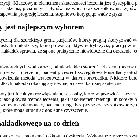
zycji. Kluczowym elementem skuteczności leczenia jest dyscyplina pa
 jedzenia, picia innych płynów niż woda oraz szczotkowania zębów. 
apewnia progresję leczenia, stopniowo korygując wady zgryzu.
y jest najlepszym wyborem
yczną dla szerokiego grona pacjentów, którzy pragną skorygować wa
orosłych i młodzieży, które prowadzą aktywny tryb życia, pracują w 
 nakładek sprawia, że są one praktycznie niewidoczne dla otoczenia, c
óżnorodnych wad zgryzu, od niewielkich stłoczeń i diastem (przerw mi
em decyzji o leczeniu, pacjent przeszedł szczegółową konsultację orto
ą odpowiednią metodą terapeutyczną w danym przypadku. Niektóre b
dkach nakładki okazują się równie, a nawet bardziej skuteczne.
y jest idealnym rozwiązaniem, są osoby, które w przeszłości przeszły
ko główna metoda leczenia, jak i jako element retencji lub korekty
wobodnie zdejmować, pacjenci mogą bez przeszkód szczotkować zęby i
, które mogą utrudniać dokładne czyszczenie.
nakładkowego na co dzień
dkowego jest jego niemal całkowita dyskrecja. Wykonane z przezroczy