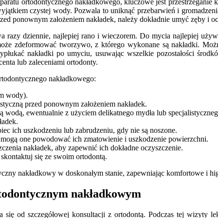
aratu ortodontycznego nakładkowego, kluczowe jest przestrzeganie k
yjątkiem czystej wody. Pozwala to uniknąć przebarwień i gromadzenia
rzed ponownym założeniem nakładek, należy dokładnie umyć zęby i ocz
razy dziennie, najlepiej rano i wieczorem. Do mycia najlepiej używa
 może zdeformować tworzywo, z którego wykonane są nakładki. Możn
wypłukać nakładki po umyciu, usuwając wszelkie pozostałości środ
centa lub zaleceniami ortodonty.
 ortodontycznego nakładkowego:
em wody).
tystyczną przed ponownym założeniem nakładek.
ą wodą, ewentualnie z użyciem delikatnego mydła lub specjalistyczneg
ładek.
ec ich uszkodzeniu lub zabrudzeniu, gdy nie są noszone.
ż mogą one powodować ich zmatowienie i uszkodzenie powierzchni.
czenia nakładek, aby zapewnić ich dokładne oczyszczenie.
skontaktuj się ze swoim ortodontą.
tyczny nakładkowy w doskonałym stanie, zapewniając komfortowe i higi
ortodontycznym nakładkowym
się od szczegółowej konsultacji z ortodontą. Podczas tej wizyty le