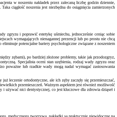
cjenta w noszeniu nakładek przez zalecaną liczbę godzin dziennie,
Taka ciągłość noszenia jest niezbędna do osiągnięcia zamierzonych
dy zgryzu i poprawić estetykę uśmiechu, jednocześnie ceniąc sobie
miejscach wymagających nienagannej prezencji lub po prostu nie chcą
o eliminuje potencjalne bariery psychologiczne związane z noszeniem
ędzy zębami), po bardziej złożone problemy, takie jak przodozgryz,
dontyczną. Specjalista oceni stan uzębienia, rodzaj wady zgryzu oraz
ardzo poważne lub rzadkie wady mogą nadal wymagać zastosowania
 już leczenie ortodontyczne, ale ich zęby zaczęły się przemieszczać,
 niewielkich przemieszczeń. Ważnym aspektem jest również możliwość
 używać nici dentystycznej, co jest kluczowe dla zdrowia dziąseł i
stego, medycznego tworzywa, nakładki są praktycznie niewidoczne na