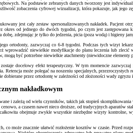
ębowych. Na podstawie zebranych danych tworzony jest indywidualny
żliwość zobaczenia cyfrowej wizualizacji, która pokazuje, jak jego zę
dukowany jest cały zestaw spersonalizowanych nakładek. Pacjent otrz
zez okres od jednego do dwóch tygodni, po czym jest zastępowana ko
 dobę, zdejmując je tylko do jedzenia, picia (poza wodą) i higieny jam
jego ortodonty, zazwyczaj co 6-8 tygodni. Podczas tych wizyt lekar
 wprowadzić niewielkie modyfikacje do planu leczenia lub zlecić wy
w, mogą być potrzebne niewielkie atachmenty (niewidoczne elementy p
 zostaje docelowy efekt terapeutyczny. W tym momencie zazwyczaj r
ia. Retencja może polegać na noszeniu specjalnych, przezroczystych 
nie dobierane przez ortodontę w zależności od złożoności wady zgryzu i
tycznym nakładkowym
e i zależą od wielu czynników, takich jak stopień skomplikowania wad
cenowo, a czasem nawet nieco droższe, od tradycyjnych aparatów sta
całkowita obejmuje zwykle wszystkie niezbędne wizyty kontrolne, w
nych, co może znacznie ułatwić rozłożenie kosztów w czasie. Przed roz
finansową. Niektóre ubezpieczenia zdrowotne lub prywatne plany me