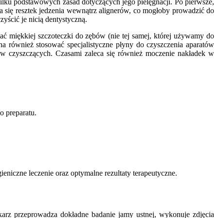
ilku podstawowych zasad dotyczących jego pielęgnacji. Po pierwsze,
 się resztek jedzenia wewnątrz alignerów, co mogłoby prowadzić do
yścić je nicią dentystyczną.
ć miękkiej szczoteczki do zębów (nie tej samej, której używamy do
a również stosować specjalistyczne płyny do czyszczenia aparatów
ków czyszczących. Czasami zaleca się również moczenie nakładek w
o preparatu.
eniczne leczenie oraz optymalne rezultaty terapeutyczne.
karz przeprowadza dokładne badanie jamy ustnej, wykonuje zdjęcia