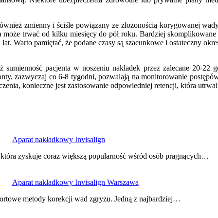
ównież zmienny i ściśle powiązany ze złożonością korygowanej wady. 
a może trwać od kilku miesięcy do pół roku. Bardziej skomplikowan
t. Warto pamiętać, że podane czasy są szacunkowe i ostateczny okres t
ż sumienność pacjenta w noszeniu nakładek przez zalecane 20-22 g
onty, zazwyczaj co 6-8 tygodni, pozwalają na monitorowanie postępó
enia, konieczne jest zastosowanie odpowiedniej retencji, która utrwal
Aparat nakładkowy Invisalign
 która zyskuje coraz większą popularność wśród osób pragnących…
Aparat nakładkowy Invisalign Warszawa
ortowe metody korekcji wad zgryzu. Jedną z najbardziej…