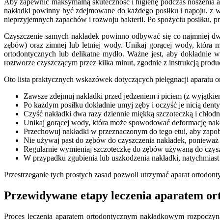
Aby zapewnić maksymalną skuteczność i higienę podczas noszenia ap
nakładki powinny być zdejmowane do każdego posiłku i napoju, z w
nieprzyjemnych zapachów i rozwoju bakterii. Po spożyciu posiłku, p
Czyszczenie samych nakładek powinno odbywać się co najmniej dwa 
zębów) oraz zimnej lub letniej wody. Unikaj gorącej wody, która
ortodontycznych lub delikatne mydło. Ważne jest, aby dokładnie 
roztworze czyszczącym przez kilka minut, zgodnie z instrukcją produ
Oto lista praktycznych wskazówek dotyczących pielęgnacji aparatu
Zawsze zdejmuj nakładki przed jedzeniem i piciem (z wyjątki
Po każdym posiłku dokładnie umyj zęby i oczyść je nicią den
Czyść nakładki dwa razy dziennie miękką szczoteczką i chłodn
Unikaj gorącej wody, która może spowodować deformację nak
Przechowuj nakładki w przeznaczonym do tego etui, aby zapobi
Nie używaj past do zębów do czyszczenia nakładek, poniewa
Regularnie wymieniaj szczoteczkę do zębów używaną do czysz
W przypadku zgubienia lub uszkodzenia nakładki, natychmiast 
Przestrzeganie tych prostych zasad pozwoli utrzymać aparat ortodon
Przewidywane etapy leczenia aparatem 
Proces leczenia aparatem ortodontycznym nakładkowym rozpoczyna 