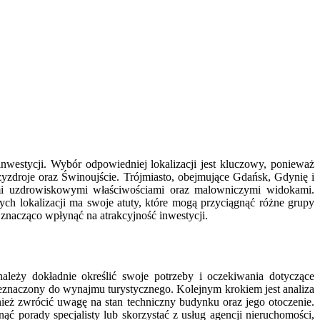
westycji. Wybór odpowiedniej lokalizacji jest kluczowy, ponieważ
yzdroje oraz Świnoujście. Trójmiasto, obejmujące Gdańsk, Gdynię i
woimi uzdrowiskowymi właściwościami oraz malowniczymi widokami.
ch lokalizacji ma swoje atuty, które mogą przyciągnąć różne grupy
znacząco wpłynąć na atrakcyjność inwestycji.
eży dokładnie określić swoje potrzeby i oczekiwania dotyczące
zeznaczony do wynajmu turystycznego. Kolejnym krokiem jest analiza
nież zwrócić uwagę na stan techniczny budynku oraz jego otoczenie.
 porady specjalisty lub skorzystać z usług agencji nieruchomości,