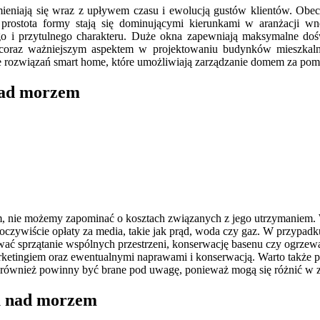
niają się wraz z upływem czasu i ewolucją gustów klientów. Obecn
i prostota formy stają się dominującymi kierunkami w aranżacji wn
go i przytulnego charakteru. Duże okna zapewniają maksymalne dośw
ę coraz ważniejszym aspektem w projektowaniu budynków mieszkalny
że rozwiązań smart home, które umożliwiają zarządzanie domem za pom
nad morzem
, nie możemy zapominać o kosztach związanych z jego utrzymaniem. 
 oczywiście opłaty za media, takie jak prąd, woda czy gaz. W przyp
ować sprzątanie wspólnych przestrzeni, konserwację basenu czy ogrze
ketingiem oraz ewentualnymi naprawami i konserwacją. Warto także p
ównież powinny być brane pod uwagę, ponieważ mogą się różnić w zal
u nad morzem