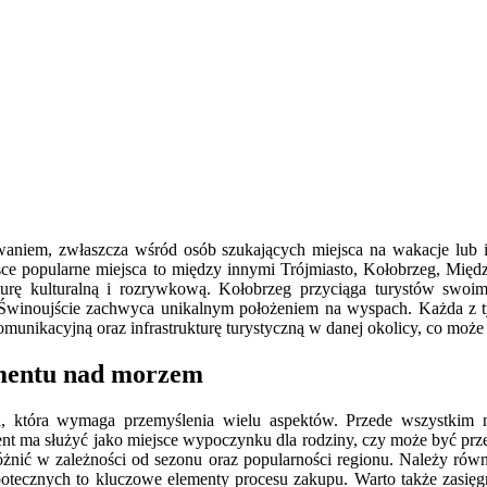
aniem, zwłaszcza wśród osób szukających miejsca na wakacje lub in
e popularne miejsca to między innymi Trójmiasto, Kołobrzeg, Międz
trukturę kulturalną i rozrywkową. Kołobrzeg przyciąga turystów s
 Świnoujście zachwyca unikalnym położeniem na wyspach. Każda z ty
nikacyjną oraz infrastrukturę turystyczną w danej okolicy, co może 
amentu nad morzem
 która wymaga przemyślenia wielu aspektów. Przede wszystkim nal
ment ma służyć jako miejsce wypoczynku dla rodziny, czy może być pr
óżnić w zależności od sezonu oraz popularności regionu. Należy rów
tecznych to kluczowe elementy procesu zakupu. Warto także zasięgnąć