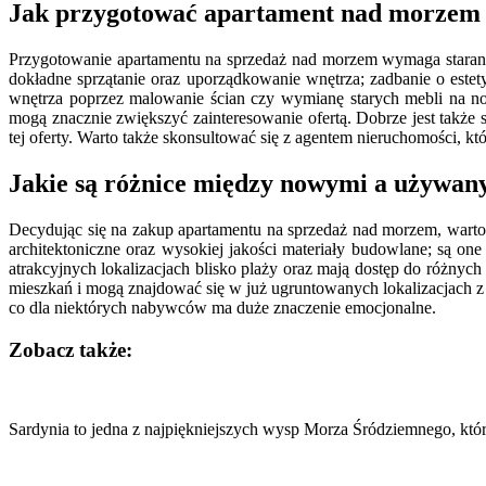
Jak przygotować apartament nad morzem 
Przygotowanie apartamentu na sprzedaż nad morzem wymaga staranno
dokładne sprzątanie oraz uporządkowanie wnętrza; zadbanie o est
wnętrza poprzez malowanie ścian czy wymianę starych mebli na now
mogą znacznie zwiększyć zainteresowanie ofertą. Dobrze jest także 
tej oferty. Warto także skonsultować się z agentem nieruchomości, kt
Jakie są różnice między nowymi a używa
Decydując się na zakup apartamentu na sprzedaż nad morzem, war
architektoniczne oraz wysokiej jakości materiały budowlane; są 
atrakcyjnych lokalizacjach blisko plaży oraz mają dostęp do różnyc
mieszkań i mogą znajdować się w już ugruntowanych lokalizacjach z 
co dla niektórych nabywców ma duże znaczenie emocjonalne.
Zobacz także:
Nawigacja
wpisu
Sardynia to jedna z najpiękniejszych wysp Morza Śródziemnego, któ