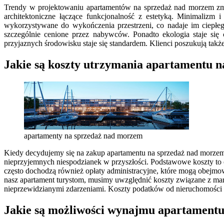
Trendy w projektowaniu apartamentów na sprzedaż nad morzem zmie
architektoniczne łączące funkcjonalność z estetyką. Minimalizm 
wykorzystywane do wykończenia przestrzeni, co nadaje im ciepłe
szczególnie cenione przez nabywców. Ponadto ekologia staje si
przyjaznych środowisku staje się standardem. Klienci poszukują tak
Jakie są koszty utrzymania apartamentu 
apartamenty na sprzedaż nad morzem
Kiedy decydujemy się na zakup apartamentu na sprzedaż nad morzem
nieprzyjemnych niespodzianek w przyszłości. Podstawowe koszty to
często dochodzą również opłaty administracyjne, które mogą obejm
nasz apartament turystom, musimy uwzględnić koszty związane z mar
nieprzewidzianymi zdarzeniami. Koszty podatków od nieruchomości r
Jakie są możliwości wynajmu apartament