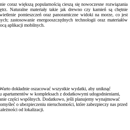
ie coraz większą popularnością cieszą się nowoczesne rozwiązania
ętrz. Naturalne materiały takie jak drewno czy kamień są chętnie
ietlenie pomieszczeń oraz panoramiczne widoki na morze, co jest
ch; zastosowanie energooszczędnych technologii oraz materiałów
ocą aplikacji mobilnych.
Warto dokładnie oszacować wszystkie wydatki, aby uniknąć
adku apartamentów w kompleksach z dodatkowymi udogodnieniami,
wanie części wspólnych. Dodatkowo, jeśli planujemy wynajmować
omyśleć o ubezpieczeniu nieruchomości, które zabezpieczy nas przed
eżności od lokalizacji.