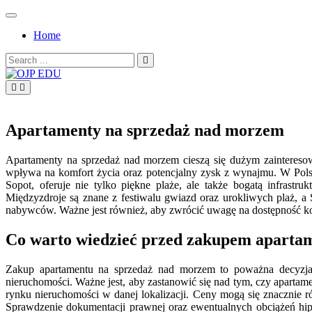
Skip
to
Home
content
Search
for:
OJP EDU
Apartamenty na sprzedaż nad morzem
Apartamenty na sprzedaż nad morzem cieszą się dużym zainteresow
wpływa na komfort życia oraz potencjalny zysk z wynajmu. W Polsc
Sopot, oferuje nie tylko piękne plaże, ale także bogatą infras
Międzyzdroje są znane z festiwalu gwiazd oraz urokliwych plaż, a
nabywców. Ważne jest również, aby zwrócić uwagę na dostępność komu
Co warto wiedzieć przed zakupem apart
Zakup apartamentu na sprzedaż nad morzem to poważna decyzja,
nieruchomości. Ważne jest, aby zastanowić się nad tym, czy aparta
rynku nieruchomości w danej lokalizacji. Ceny mogą się znacznie r
Sprawdzenie dokumentacji prawnej oraz ewentualnych obciążeń hipo