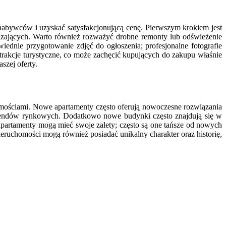
nabywców i uzyskać satysfakcjonującą cenę. Pierwszym krokiem jest
dzających. Warto również rozważyć drobne remonty lub odświeżenie
ednie przygotowanie zdjęć do ogłoszenia; profesjonalne fotografie
atrakcje turystyczne, co może zachęcić kupujących do zakupu właśnie
szej oferty.
ościami. Nowe apartamenty często oferują nowoczesne rozwiązania
 trendów rynkowych. Dodatkowo nowe budynki często znajdują się w
 apartamenty mogą mieć swoje zalety; często są one tańsze od nowych
eruchomości mogą również posiadać unikalny charakter oraz historię,