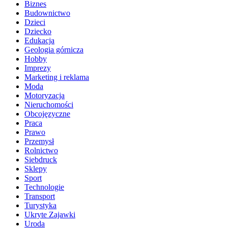
Biznes
Budownictwo
Dzieci
Dziecko
Edukacja
Geologia górnicza
Hobby
Imprezy
Marketing i reklama
Moda
Motoryzacja
Nieruchomości
Obcojęzyczne
Praca
Prawo
Przemysł
Rolnictwo
Siebdruck
Sklepy
Sport
Technologie
Transport
Turystyka
Ukryte Zajawki
Uroda