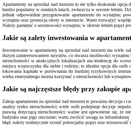
Apartamenty na sprzedaż nad morzem to nie tylko doskonała opcja d
bardzo popularny w ostatnich latach, zwłaszcza w sezonie letnim. D
jednak odpowiednie przygotowanie apartamentu do wynajmu; powin
wynajmu oraz promocja oferty w internecie. Warto rozważyć współp
Należy pamiętać o sezonowości wynajmu; w okresie letnim popyt jes
Jakie są zalety inwestowania w apartame
Inwestowanie w apartamenty na sprzedaż nad morzem ma wiele zalet
dużym zainteresowaniem turystów, co stwarza możliwości wynajmu 
nieruchomości w atrakcyjnych lokalizacjach ma tendencję do wzrost
miejsca wypoczynku dla siebie i rodziny; to idealna opcja dla osób
lokowania kapitału w porównaniu do bardziej ryzykownych instrum
wieku emerytalnego można korzystać z nieruchomości lub wynajmowa
Jakie są najczęstsze błędy przy zakupie 
Zakup apartamentu na sprzedaż nad morzem to poważna decyzja i czę
analizy rynku nieruchomości; wiele osób podejmuje decyzje impuls
prawną dotyczącą nieruchomości; ważne jest upewnienie się, że 
budynku oraz jego otoczenie; warto zwrócić uwagę na infrastruktur
błąd; należy realistycznie ocenić potencjalny popyt oraz sezonowość 