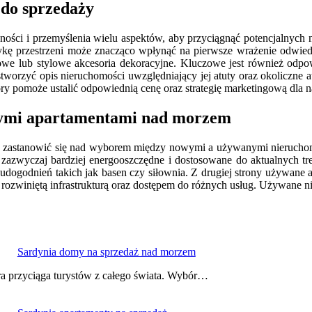
do sprzedaży
ści i przemyślenia wielu aspektów, aby przyciągnąć potencjalnych 
etykę przestrzeni może znacząco wpłynąć na pierwsze wrażenie odwie
e lub stylowe akcesoria dekoracyjne. Kluczowe jest również odpowi
stworzyć opis nieruchomości uwzględniający jej atuty oraz okoliczne 
óry pomoże ustalić odpowiednią cenę oraz strategię marketingową dla na
nymi apartamentami nad morzem
to zastanowić się nad wyborem między nowymi a używanymi nieruchom
one zazwyczaj bardziej energooszczędne i dostosowane do aktualnych
h udogodnień takich jak basen czy siłownia. Z drugiej strony używane
rozwiniętą infrastrukturą oraz dostępem do różnych usług. Używane ni
Sardynia domy na sprzedaż nad morzem
ra przyciąga turystów z całego świata. Wybór…