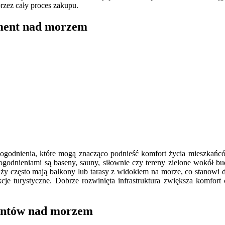
rzez cały proces zakupu.
ament nad morzem
godnienia, które mogą znacząco podnieść komfort życia mieszkańców
godnieniami są baseny, sauny, siłownie czy tereny zielone wokół b
laży często mają balkony lub tarasy z widokiem na morze, co stanowi
akcje turystyczne. Dobrze rozwinięta infrastruktura zwiększa komfo
mentów nad morzem