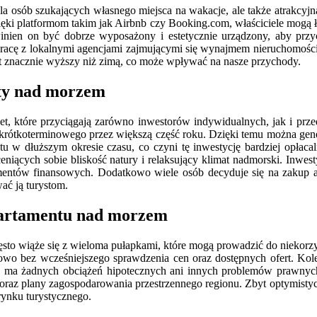
la osób szukających własnego miejsca na wakacje, ale także atrakcy
zięki platformom takim jak Airbnb czy Booking.com, właściciele mogą ł
ien on być dobrze wyposażony i estetycznie urządzony, aby przyci
racę z lokalnymi agencjami zajmującymi się wynajmem nieruchomości
t znacznie wyższy niż zimą, co może wpływać na nasze przychody.
nty nad morzem
, które przyciągają zarówno inwestorów indywidualnych, jak i przed
krótkoterminowego przez większą część roku. Dzięki temu można gen
u w dłuższym okresie czasu, co czyni tę inwestycję bardziej opłaca
 ceniących sobie bliskość natury i relaksujący klimat nadmorski. Inwe
entów finansowych. Dodatkowo wiele osób decyduje się na zakup ap
ć ją turystom.
apartamentu nad morzem
sto wiąże się z wieloma pułapkami, które mogą prowadzić do niekorz
owo bez wcześniejszego sprawdzenia cen oraz dostępnych ofert. Kol
nie ma żadnych obciążeń hipotecznych ani innych problemów prawnyc
ę oraz plany zagospodarowania przestrzennego regionu. Zbyt optymis
rynku turystycznego.