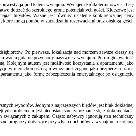
jna inwestycja pod kątem wynajmu. Wynajem krótkoterminowy stał się
atwo dotrzeć do szerokiego grona potencjalnych gości. Kluczowe jest
ągać turystów. Ważne jest również ustalenie konkurencyjnej ceny
, które mogą pomóc w zarządzaniu rezerwacjami oraz obsługą gości.
siębiorców. Po pierwsze, lokalizacja nad morzem zawsze cieszy się
erować regularne przychody pasywne z wynajmu. Po drugie, wartość
lną. Kolejnym atutem jest możliwość korzystania z apartamentu jako
stycje w nieruchomości są również postrzegane jako bezpieczna forma
artamentu jako formę zabezpieczenia emerytalnego; po osiągnięciu
ystnych wyborów. Jednym z najczęstszych błędów jest brak dokładnej
ejnym problemem jest niedostateczne zapoznanie się z dokumentacją
h związanych z zakupem. Często nabywcy ignorują stan techniczny
tyczne prognozy dotyczące przyszłych dochodów z wynajmu to kolejny