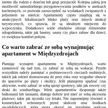
istotne dla rodzin z dziećmi lub grup przyjaciół. Kolejną zaletą jest
możliwość samodzielnego przygotowywania posiłków w aneksach
kuchennych, co pozwala zaoszczędzić na wydatkach związanych z
jedzeniem na mieście. Apartamenty często znajdują się w
atrakcyjnych lokalizacjach blisko plaży oraz innych atrakcji
turystycznych, co sprawia, że są idealnym miejscem do
wypoczynku. Dodatkowo wiele obiektów oferuje różnorodne
udogodnienia, takie jak baseny, sauny czy place zabaw dla dzieci,
co zwiększa komfort pobytu.
Co warto zabrać ze sobą wynajmując
apartament w Międzyzdrojach
Planując wynajem apartamentu w Międzyzdrojach, warto
zastanowić się nad tym, co zabrać ze sobą na wakacje. Przede
wszystkim należy pamiętać o podstawowych rzeczach osobistych,
takich jak odzież dostosowana do pory roku oraz wygodne obuwie
do spacerów po plaży i okolicy. Jeśli planujemy spędzać czas
aktywnie, warto zabrać ze sobą sprzęt sportowy, taki jak rowery czy
deski do windsurfingu. Wiele apartamentów dysponuje także
balkonami lub tarasami, dlatego dobrze jest mieć ze sobą akcesoria
plażowe, takie jak ręczniki czy leżaki. Nie zapomnijmy również o
kosmetykach ochronnych przed słońcem oraz środkach
owadobójczych, które mogą okazać się przydatne podczas