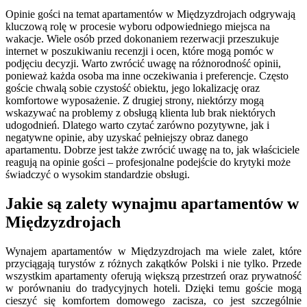
Opinie gości na temat apartamentów w Międzyzdrojach odgrywają
kluczową rolę w procesie wyboru odpowiedniego miejsca na
wakacje. Wiele osób przed dokonaniem rezerwacji przeszukuje
internet w poszukiwaniu recenzji i ocen, które mogą pomóc w
podjęciu decyzji. Warto zwrócić uwagę na różnorodność opinii,
ponieważ każda osoba ma inne oczekiwania i preferencje. Często
goście chwalą sobie czystość obiektu, jego lokalizację oraz
komfortowe wyposażenie. Z drugiej strony, niektórzy mogą
wskazywać na problemy z obsługą klienta lub brak niektórych
udogodnień. Dlatego warto czytać zarówno pozytywne, jak i
negatywne opinie, aby uzyskać pełniejszy obraz danego
apartamentu. Dobrze jest także zwrócić uwagę na to, jak właściciele
reagują na opinie gości – profesjonalne podejście do krytyki może
świadczyć o wysokim standardzie obsługi.
Jakie są zalety wynajmu apartamentów w
Międzyzdrojach
Wynajem apartamentów w Międzyzdrojach ma wiele zalet, które
przyciągają turystów z różnych zakątków Polski i nie tylko. Przede
wszystkim apartamenty oferują większą przestrzeń oraz prywatność
w porównaniu do tradycyjnych hoteli. Dzięki temu goście mogą
cieszyć się komfortem domowego zacisza, co jest szczególnie