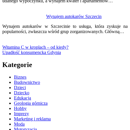
udanego wypoczynku, a wynajem kwater i apartamentów…
Wynajem autokarów Szczecin
Wynajem autokarów w Szczecinie to usługa, która zyskuje na
popularności, zwłaszcza wśród grup zorganizowanych. Główną…
Witamina C w kroplach – od kiedy?
Upadłość konsumencka Gdynia
Kategorie
Biznes
Budownictwo
Dzieci
Dziecko
Edukacja
Geologia górnicza
Hobby
Imprezy
Marketing i reklama
Moda
Motoryzacja