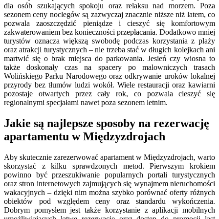
dla osób szukających spokoju oraz relaksu nad morzem. Poza
sezonem ceny noclegów są zazwyczaj znacznie niższe niż latem, co
pozwala zaoszczędzić pieniądze i cieszyć się komfortowym
zakwaterowaniem bez konieczności przepłacania. Dodatkowo mniej
turystów oznacza większą swobodę podczas korzystania z plaży
oraz atrakcji turystycznych – nie trzeba stać w długich kolejkach ani
martwić się o brak miejsca do parkowania. Jesień czy wiosna to
także doskonały czas na spacery po malowniczych trasach
Wolińskiego Parku Narodowego oraz odkrywanie uroków lokalnej
przyrody bez tłumów ludzi wokół. Wiele restauracji oraz kawiarni
pozostaje otwartych przez cały rok, co pozwala cieszyć się
regionalnymi specjałami nawet poza sezonem letnim.
Jakie są najlepsze sposoby na rezerwację
apartamentu w Międzyzdrojach
Aby skutecznie zarezerwować apartament w Międzyzdrojach, warto
skorzystać z kilku sprawdzonych metod. Pierwszym krokiem
powinno być przeszukiwanie popularnych portali turystycznych
oraz stron internetowych zajmujących się wynajmem nieruchomości
wakacyjnych – dzięki nim można szybko porównać oferty różnych
obiektów pod względem ceny oraz standardu wykończenia.
Dobrym pomysłem jest także korzystanie z aplikacji mobilnych
umożliwiających łatwe rezerwacje oraz dostęp do promocji last