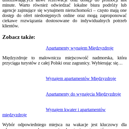
minute. Warto również odwiedzać lokalne biura podróży lub
agencje zajmujące się wynajmem nieruchomości – często mają one
dostęp do ofert niedostępnych online oraz mogą zaproponować
ciekawe rozwiązania dostosowane do indywidualnych potrzeb
klientów.
Zobacz także:
Nawigacja
Apartamenty wynajem Międzyzdroje
wpisu
Międzyzdroje to malownicza miejscowość nadmorska, która
przyciąga turystów z całej Polski oraz zagranicy. Wybierając się…
Wynajem apartamentów Międzyzdroje
Apartamenty do wynajęcia Międzyzdroje
Wynajem kwater i apartamentów
międzyzdroje
Wybór odpowiedniego miejsca na wakacje jest kluczowy dla