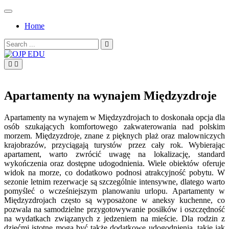
Skip
to
Home
content
Search
for:
OJP EDU
Apartamenty na wynajem Międzyzdroje
Apartamenty na wynajem w Międzyzdrojach to doskonała opcja dla
osób szukających komfortowego zakwaterowania nad polskim
morzem. Międzyzdroje, znane z pięknych plaż oraz malowniczych
krajobrazów, przyciągają turystów przez cały rok. Wybierając
apartament, warto zwrócić uwagę na lokalizację, standard
wykończenia oraz dostępne udogodnienia. Wiele obiektów oferuje
widok na morze, co dodatkowo podnosi atrakcyjność pobytu. W
sezonie letnim rezerwacje są szczególnie intensywne, dlatego warto
pomyśleć o wcześniejszym planowaniu urlopu. Apartamenty w
Międzyzdrojach często są wyposażone w aneksy kuchenne, co
pozwala na samodzielne przygotowywanie posiłków i oszczędność
na wydatkach związanych z jedzeniem na mieście. Dla rodzin z
dziećmi istotne mogą być także dodatkowe udogodnienia, takie jak