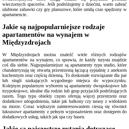
wieczornych spacerów. Jeśli podróżujemy z dziećmi, warto zabrać
ulubione zabawki czy gry planszowe, które umilą czas spędzony w
apartamencie.
Jakie są najpopularniejsze rodzaje
apartamentów na wynajem w
Międzyzdrojach
W Międzyzdrojach można znaleźć wiele różnych rodzajów
apartamentów na wynajem, co sprawia, że każdy turysta znajdzie
coś dla siebie. Najpopularniejsze są apartamenty typu studio, które
charakteryzują się otwartą przestrzenią łączącą sypialnię z aneksem
kuchennym oraz częścią dzienną. To doskonałe rozwiązanie dla par
lub singli szukających wygodnego miejsca do wypoczynku.
Kolejnym popularnym wyborem są apartamenty dwupokojowe lub
trzypokojowe, idealne dla rodzin lub grup przyjaciół podróżujących
razem. Tego typu obiekty często oferują więcej przestrzeni oraz
dodatkowe udogodnienia, takie jak balkony czy tarasy z widokiem
na morze. Coraz większym zainteresowaniem cieszą się również
luksusowe apartamenty z pełnym wyposażeniem oraz dostępem do
dodatkowych usług, takich jak spa czy basen.
Jakie są najczęstsze pytania dotyczące