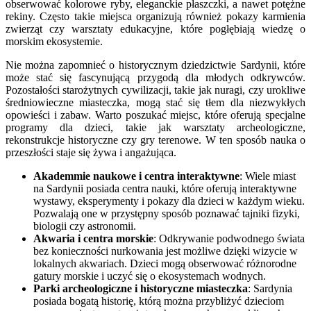
obserwować kolorowe ryby, eleganckie płaszczki, a nawet potężne
rekiny. Często takie miejsca organizują również pokazy karmienia
zwierząt czy warsztaty edukacyjne, które pogłębiają wiedzę o
morskim ekosystemie.
Nie można zapomnieć o historycznym dziedzictwie Sardynii, które
może stać się fascynującą przygodą dla młodych odkrywców.
Pozostałości starożytnych cywilizacji, takie jak nuragi, czy urokliwe
średniowieczne miasteczka, mogą stać się tłem dla niezwykłych
opowieści i zabaw. Warto poszukać miejsc, które oferują specjalne
programy dla dzieci, takie jak warsztaty archeologiczne,
rekonstrukcje historyczne czy gry terenowe. W ten sposób nauka o
przeszłości staje się żywa i angażująca.
Akademmie naukowe i centra interaktywne
: Wiele miast
na Sardynii posiada centra nauki, które oferują interaktywne
wystawy, eksperymenty i pokazy dla dzieci w każdym wieku.
Pozwalają one w przystępny sposób poznawać tajniki fizyki,
biologii czy astronomii.
Akwaria i centra morskie
: Odkrywanie podwodnego świata
bez konieczności nurkowania jest możliwe dzięki wizycie w
lokalnych akwariach. Dzieci mogą obserwować różnorodne
gatury morskie i uczyć się o ekosystemach wodnych.
Parki archeologiczne i historyczne miasteczka
: Sardynia
posiada bogatą historię, którą można przybliżyć dzieciom