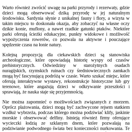
Warto również zwrócić uwagę na parki przyrody i rezerwaty, gdzie
dzieci mogą obserwować dziką przyrodę w jej naturalnym
środowisku. Sardynia słynie z unikalnej fauny i flory, a wizyta w
takim miejscu to doskonała okazja, aby zobaczyć na własne oczy
dzikie konie, muflony, a nawet rzadkie gatunki ptaków. Niektóre
parki oferują ścieżki edukacyjne, punkty widokowe i możliwość
wypożyczenia rowerów, co pozwala na aktywne i pouczające
spędzenie czasu na łonie natury.
Kolejną propozycją dla ciekawskich dzieci są stanowiska
archeologiczne, które opowiadają historię wyspy od czasów
prehistorycznych. Odwiedziny w starożytnych osadach
nuragijskich, rzymskich ruinach czy średniowiecznych zamkach
mogą być fascynującą podróżą w czasie. Warto szukać miejsc, które
oferują interaktywne wystawy, rekonstrukcje historyczne lub gry
terenowe, które angażują dzieci w odkrywanie przeszłości i
sprawiają, że nauka staje się przyjemnością.
Nie można zapomnieć o możliwościach związanych z morzem.
Oprócz plażowania, dzieci mogą być zachwycone rejsem statkiem
wzdłuż wybrzeża, podczas którego można podziwiać klify, jaskinie
morskie i obserwować delfiny. Istnieją również firmy oferujące
wycieczki łodzią ze szklanym dnem, które pozwalają na
podziwianie podwodnego świata bez konieczności nurkowania. Te