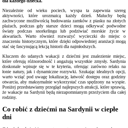
dla każdego dziecka.
Niezależnie od wieku pociech, wyspa ta zapewnia szereg
aktywności, które urozmaicą każdy dzień. Maluchy będą
zachwycone możliwością budowania zamków z piasku na złotych
plażach, podczas gdy starsze dzieci mogą odkrywać podwodne
światy podczas snorkelingu lub podziwiać morskie życie w
akwariach. Warto również rozważyć wycieczki do miejsc o
znaczeniu historycznym, które dzięki odpowiedniej aranżacji mogą
stać się fascynującą lekcją historii dla najmłodszych.
Kluczem do udanych wakacji z dziećmi jest znalezienie miejsc,
które oferują różnorodność i angażują wszystkie zmysły. Sardynia
doskonale wpisuje się w te kryteria, oferując zarówno relaks na
łonie natury, jak i dynamiczne rozrywki. Szukając idealnych opcji,
warto wziąć pod uwagę lokalizację, łatwość dostępu oraz godziny
otwarcia, aby maksymalnie wykorzystać czas spędzony na wyspie.
Poniżej przedstawiamy przegląd najlepszych atrakcji, które sprawią,
że wakacje na Sardynii będą niezapomnianym przeżyciem dla całej
rodziny.
Co robić z dziećmi na Sardynii w ciepłe
dni