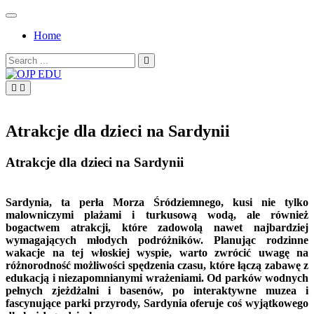
Skip
to
Home
content
Search
for:
OJP EDU
Atrakcje dla dzieci na Sardynii
Atrakcje dla dzieci na Sardynii
Sardynia, ta perła Morza Śródziemnego, kusi nie tylko
malowniczymi plażami i turkusową wodą, ale również
bogactwem atrakcji, które zadowolą nawet najbardziej
wymagających młodych podróżników. Planując rodzinne
wakacje na tej włoskiej wyspie, warto zwrócić uwagę na
różnorodność możliwości spędzenia czasu, które łączą zabawę z
edukacją i niezapomnianymi wrażeniami. Od parków wodnych
pełnych zjeżdżalni i basenów, po interaktywne muzea i
fascynujące parki przyrody, Sardynia oferuje coś wyjątkowego