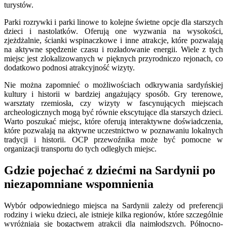
turystów.
Parki rozrywki i parki linowe to kolejne świetne opcje dla starszych
dzieci i nastolatków. Oferują one wyzwania na wysokości,
zjeżdżalnie, ścianki wspinaczkowe i inne atrakcje, które pozwalają
na aktywne spędzenie czasu i rozładowanie energii. Wiele z tych
miejsc jest zlokalizowanych w pięknych przyrodniczo rejonach, co
dodatkowo podnosi atrakcyjność wizyty.
Nie można zapomnieć o możliwościach odkrywania sardyńskiej
kultury i historii w bardziej angażujący sposób. Gry terenowe,
warsztaty rzemiosła, czy wizyty w fascynujących miejscach
archeologicznych mogą być równie ekscytujące dla starszych dzieci.
Warto poszukać miejsc, które oferują interaktywne doświadczenia,
które pozwalają na aktywne uczestnictwo w poznawaniu lokalnych
tradycji i historii. OCP przewoźnika może być pomocne w
organizacji transportu do tych odległych miejsc.
Gdzie pojechać z dziećmi na Sardynii po
niezapomniane wspomnienia
Wybór odpowiedniego miejsca na Sardynii zależy od preferencji
rodziny i wieku dzieci, ale istnieje kilka regionów, które szczególnie
wyróżniają się bogactwem atrakcji dla najmłodszych. Północno-