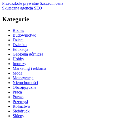
Przedszkole prywatne Szczecin cena
Skuteczna agencja SEO
Kategorie
Biznes
Budownictwo
Dzieci
Dziecko
Edukacja
Geologia górnicza
Hobby
Imprezy
Marketing i reklama
Moda
Motoryzacja
Nieruchomości
Obcojęzyczne
Praca
Prawo
Przemysł
Rolnictwo
Siebdruck
Sklepy