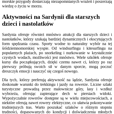
morskie przygody dostarczają niezapomnianych wrażeń i poszerzają
wiedzę o życiu w morzu.
Aktywności na Sardynii dla starszych
dzieci i nastolatków
Sardynia oferuje również mnóstwo atrakcji dla starszych dzieci i
nastolatków, którzy szukają bardziej dynamicznych i ekscytujących
form spędzania czasu. Sporty wodne to naturalny wybór na tej
śródziemnomorskiej wyspie. Od windsurfingu i kitesurfingu na
popularnych plażach, po snorkeling i nurkowanie w krystalicznie
czystych wodach, możliwości jest mnóstwo. Wiele szkółek oferuje
kursy dla początkujących, dzięki czemu nawet ci, którzy po raz
pierwszy próbują swoich sił w danym sporcie, mogą poczuć
dreszczyk emocji i nauczyć się czegoś nowego.
Dla tych, którzy preferują aktywność na lądzie, Sardynia oferuje
doskonałe warunki do trekkingu i jazdy na rowerze. Liczne szlaki
turystyczne prowadzą przez malownicze góry, lasy i wzdłuż
wybrzeża, oferując zapierające dech w piersiach widoki.
Wypożyczalnie rowerów dostępne są w wielu miejscowościach, a
niektóre oferują nawet rowery elektryczne, co ułatwia pokonywanie
trudniejszych tras. Warto poszukać szlaków o różnym stopniu
trudności, dopasowanych do kondycji i doświadczenia młodych