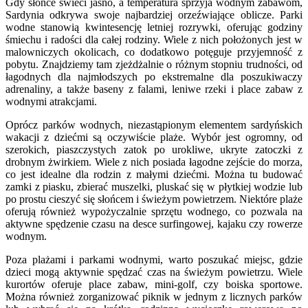
Gdy słońce świeci jasno, a temperatura sprzyja wodnym zabawom,
Sardynia odkrywa swoje najbardziej orzeźwiające oblicze. Parki
wodne stanowią kwintesencję letniej rozrywki, oferując godziny
śmiechu i radości dla całej rodziny. Wiele z nich położonych jest w
malowniczych okolicach, co dodatkowo potęguje przyjemność z
pobytu. Znajdziemy tam zjeżdżalnie o różnym stopniu trudności, od
łagodnych dla najmłodszych po ekstremalne dla poszukiwaczy
adrenaliny, a także baseny z falami, leniwe rzeki i place zabaw z
wodnymi atrakcjami.
Oprócz parków wodnych, niezastąpionym elementem sardyńskich
wakacji z dziećmi są oczywiście plaże. Wybór jest ogromny, od
szerokich, piaszczystych zatok po urokliwe, ukryte zatoczki z
drobnym żwirkiem. Wiele z nich posiada łagodne zejście do morza,
co jest idealne dla rodzin z małymi dziećmi. Można tu budować
zamki z piasku, zbierać muszelki, pluskać się w płytkiej wodzie lub
po prostu cieszyć się słońcem i świeżym powietrzem. Niektóre plaże
oferują również wypożyczalnie sprzętu wodnego, co pozwala na
aktywne spędzenie czasu na desce surfingowej, kajaku czy rowerze
wodnym.
Poza plażami i parkami wodnymi, warto poszukać miejsc, gdzie
dzieci mogą aktywnie spędzać czas na świeżym powietrzu. Wiele
kurortów oferuje place zabaw, mini-golf, czy boiska sportowe.
Można również zorganizować piknik w jednym z licznych parków