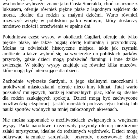
wschodnie wybrzeże, znane jako Costa Smeralda, choć kojarzone z
luksusem, oferuje również piękne plaże z łagodnym zejściem do
morza, idealne dla rodzin z małymi dziećmi. Warto również
rozważyć wizytę w pobliskim parku wodnym, który dostarczy
mnóstwo radości i orzeźwienia w upalne dni.
Południowa część wyspy, w okolicach Cagliari, oferuje nie tylko
piękne plaże, ale także bogatą ofertę kulturalną i przyrodniczą.
Można tu odwiedzić historyczne miejsca, takie jak rzymski
amfiteatr, a także wybrać się na wycieczkę do pobliskich parków
przyrody, gdzie dzieci mogą podziwiać flamingi i inne dzikie
zwierzęta. W stolicy wyspy znajduje się również kilka muzeów,
które mogą być interesujące dla dzieci.
Zachodnie wybrzeże Sardynii, z jego skalistymi zatoczkami i
urokliwymi miasteczkami, oferuje nieco inny klimat. Tutaj warto
poszukać mniejszych, bardziej kameralnych plaż, które są idealne
dla rodzin szukających spokoju. Dzieci mogą być zachwycone
możliwością eksploracji jaskiń morskich podczas rejsu łodzią lub
nauki sportów wodnych na mniej zatłoczonych akwenach.
Nie można zapomnieć o możliwościach związanych z wnętrzem
wyspy. Parki narodowe i rezerwaty przyrody oferują niezliczone
szlaki turystyczne, idealne do rodzinnych wędrówek. Dzieci mogą
odkrywać tajemnice sardyńskiej przyrody, obserwować dzikie