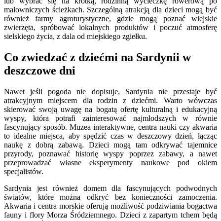
lub wybrać się na krótką, rodzinną wycieczkę rowerową po
malowniczych ścieżkach. Szczególną atrakcją dla dzieci mogą być
również farmy agroturystyczne, gdzie mogą poznać wiejskie
zwierzęta, spróbować lokalnych produktów i poczuć atmosferę
sielskiego życia, z dala od miejskiego zgiełku.
Co zwiedzać z dziećmi na Sardynii w
deszczowe dni
Nawet jeśli pogoda nie dopisuje, Sardynia nie przestaje być
atrakcyjnym miejscem dla rodzin z dziećmi. Warto wówczas
skierować swoją uwagę na bogatą ofertę kulturalną i edukacyjną
wyspy, która potrafi zainteresować najmłodszych w równie
fascynujący sposób. Muzea interaktywne, centra nauki czy akwaria
to idealne miejsca, aby spędzić czas w deszczowy dzień, łącząc
naukę z dobrą zabawą. Dzieci mogą tam odkrywać tajemnice
przyrody, poznawać historię wyspy poprzez zabawy, a nawet
przeprowadzać własne eksperymenty naukowe pod okiem
specjalistów.
Sardynia jest również domem dla fascynujących podwodnych
światów, które można odkryć bez konieczności zamoczenia.
Akwaria i centra morskie oferują możliwość podziwiania bogactwa
fauny i flory Morza Śródziemnego. Dzieci z zapartym tchem będą