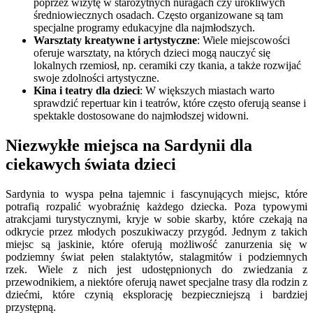
poprzez wizytę w starożytnych nuragach czy urokliwych
średniowiecznych osadach. Często organizowane są tam
specjalne programy edukacyjne dla najmłodszych.
Warsztaty kreatywne i artystyczne
: Wiele miejscowości
oferuje warsztaty, na których dzieci mogą nauczyć się
lokalnych rzemiosł, np. ceramiki czy tkania, a także rozwijać
swoje zdolności artystyczne.
Kina i teatry dla dzieci
: W większych miastach warto
sprawdzić repertuar kin i teatrów, które często oferują seanse i
spektakle dostosowane do najmłodszej widowni.
Niezwykłe miejsca na Sardynii dla
ciekawych świata dzieci
Sardynia to wyspa pełna tajemnic i fascynujących miejsc, które
potrafią rozpalić wyobraźnię każdego dziecka. Poza typowymi
atrakcjami turystycznymi, kryje w sobie skarby, które czekają na
odkrycie przez młodych poszukiwaczy przygód. Jednym z takich
miejsc są jaskinie, które oferują możliwość zanurzenia się w
podziemny świat pełen stalaktytów, stalagmitów i podziemnych
rzek. Wiele z nich jest udostępnionych do zwiedzania z
przewodnikiem, a niektóre oferują nawet specjalne trasy dla rodzin z
dziećmi, które czynią eksplorację bezpieczniejszą i bardziej
przystępną.