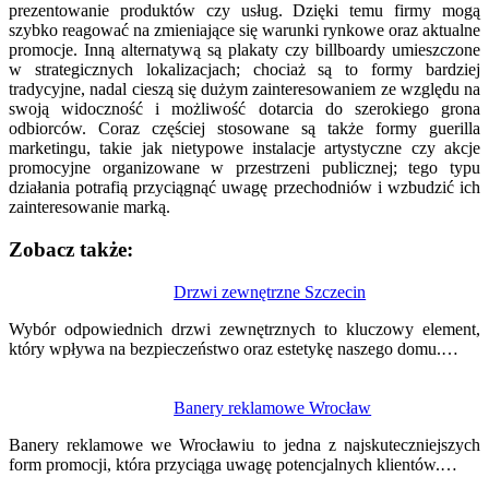
prezentowanie produktów czy usług. Dzięki temu firmy mogą
szybko reagować na zmieniające się warunki rynkowe oraz aktualne
promocje. Inną alternatywą są plakaty czy billboardy umieszczone
w strategicznych lokalizacjach; chociaż są to formy bardziej
tradycyjne, nadal cieszą się dużym zainteresowaniem ze względu na
swoją widoczność i możliwość dotarcia do szerokiego grona
odbiorców. Coraz częściej stosowane są także formy guerilla
marketingu, takie jak nietypowe instalacje artystyczne czy akcje
promocyjne organizowane w przestrzeni publicznej; tego typu
działania potrafią przyciągnąć uwagę przechodniów i wzbudzić ich
zainteresowanie marką.
Zobacz także:
Nawigacja
Drzwi zewnętrzne Szczecin
wpisu
Wybór odpowiednich drzwi zewnętrznych to kluczowy element,
który wpływa na bezpieczeństwo oraz estetykę naszego domu.…
Banery reklamowe Wrocław
Banery reklamowe we Wrocławiu to jedna z najskuteczniejszych
form promocji, która przyciąga uwagę potencjalnych klientów.…