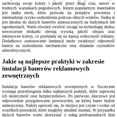
zachowują swoje kolory i jakość przez długi czas, nawet w
trudnych warunkach pogodowych. Innym popularnym materiałem
jest siatka mesh, która pozwala na przepływ powietrza i
minimalizuje ryzyko uszkodzenia podczas silnych wiatrów. Siatka ta
jest idealna do dużych banerów umieszczonych na budynkach lub
ogrodzeniach. Warto również zwrócić uwagę na technologię druku;
nowoczesne drukarki oferują wysoką jakość obrazu oraz
intensywne kolory, co przekłada się na lepszą widoczność reklamy.
Dodatkowo zastosowanie laminacji może zwiększyć odporność
banera na uszkodzenia mechaniczne oraz działanie czynników
atmosferycznych.
Jakie są najlepsze praktyki w zakresie
instalacji banerów reklamowych
zewnętrznych
Instalacja banerów reklamowych zewnętrznych w Szczecinie
wymaga przestrzegania kilku najlepszych praktyk, które zapewnią
ich skuteczność oraz bezpieczeństwo. Po pierwsze, kluczowe jest
odpowiednie przygotowanie powierzchni, na której baner będzie
umieszczony. Należy upewnić się, że miejsce jest czyste i wolne od
wszelkich przeszkód, które mogłyby utrudnić montaż. W przypadku
dużych banerów warto skorzystać z usług profesjonalnych firm