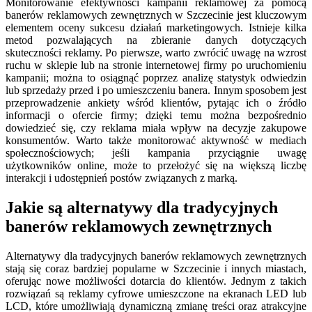
Monitorowanie efektywności kampanii reklamowej za pomocą
banerów reklamowych zewnętrznych w Szczecinie jest kluczowym
elementem oceny sukcesu działań marketingowych. Istnieje kilka
metod pozwalających na zbieranie danych dotyczących
skuteczności reklamy. Po pierwsze, warto zwrócić uwagę na wzrost
ruchu w sklepie lub na stronie internetowej firmy po uruchomieniu
kampanii; można to osiągnąć poprzez analizę statystyk odwiedzin
lub sprzedaży przed i po umieszczeniu banera. Innym sposobem jest
przeprowadzenie ankiety wśród klientów, pytając ich o źródło
informacji o ofercie firmy; dzięki temu można bezpośrednio
dowiedzieć się, czy reklama miała wpływ na decyzje zakupowe
konsumentów. Warto także monitorować aktywność w mediach
społecznościowych; jeśli kampania przyciągnie uwagę
użytkowników online, może to przełożyć się na większą liczbę
interakcji i udostępnień postów związanych z marką.
Jakie są alternatywy dla tradycyjnych
banerów reklamowych zewnętrznych
Alternatywy dla tradycyjnych banerów reklamowych zewnętrznych
stają się coraz bardziej popularne w Szczecinie i innych miastach,
oferując nowe możliwości dotarcia do klientów. Jednym z takich
rozwiązań są reklamy cyfrowe umieszczone na ekranach LED lub
LCD, które umożliwiają dynamiczną zmianę treści oraz atrakcyjne