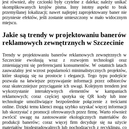
jest również, aby czcionki były czytelne z daleka; należy unikać
skomplikowanych krojów pisma. Inny istotny aspekt to brak
przemyślanej lokalizacji; nawet najlepiej zaprojektowany baner nie
przyniesie efektów, jeśli zostanie umieszczony w mało widocznym
miejscu.
Jakie są trendy w projektowaniu banerów
reklamowych zewnętrznych w Szczecinie
Trendy w projektowaniu banerów reklamowych zewnętrznych w
Szczecinie ewoluują wraz z rozwojem technologii oraz
zmieniającymi się preferencjami konsumentów. W ostatnich latach
zauważalny jest wzrost popularności minimalistycznych projektów,
które skupiają się na prostocie i elegancji. Tego typu podejście
pozwala na łatwiejsze przyswajanie informacji przez odbiorców
oraz skuteczniejsze przyciąganie ich uwagi. Kolejnym trendem jest
wykorzystanie interaktywnych elementów w kampaniach
reklamowych; coraz częściej spotyka się QR kody lub inne
technologie umożliwiające bezpośrednie połączenie z treściami
online. Dzięki temu klienci mogą szybko uzyskać więcej informacji
lub skorzystać z promocji oferowanych przez firmę. Warto również
zwrócić uwagę na zastosowanie ekologicznych materiałów do
produkcji banerów; coraz więcej firm decyduje się na użycie
materiałów biodegradowalnych lub pochodzących z recyklingu, co