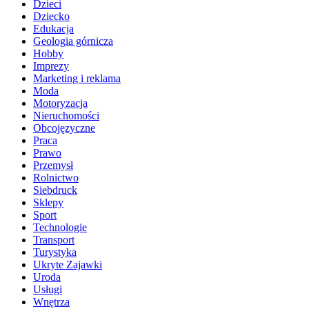
Dzieci
Dziecko
Edukacja
Geologia górnicza
Hobby
Imprezy
Marketing i reklama
Moda
Motoryzacja
Nieruchomości
Obcojęzyczne
Praca
Prawo
Przemysł
Rolnictwo
Siebdruck
Sklepy
Sport
Technologie
Transport
Turystyka
Ukryte Zajawki
Uroda
Usługi
Wnętrza