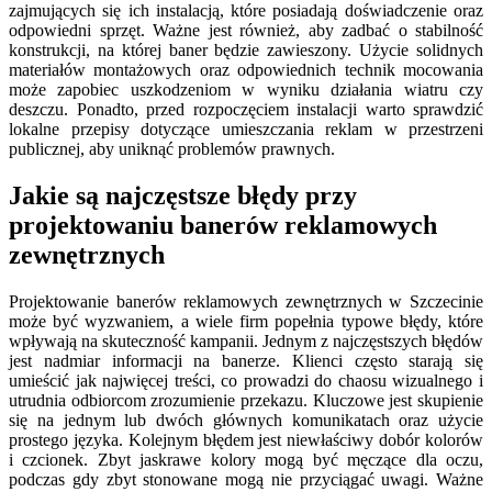
zajmujących się ich instalacją, które posiadają doświadczenie oraz
odpowiedni sprzęt. Ważne jest również, aby zadbać o stabilność
konstrukcji, na której baner będzie zawieszony. Użycie solidnych
materiałów montażowych oraz odpowiednich technik mocowania
może zapobiec uszkodzeniom w wyniku działania wiatru czy
deszczu. Ponadto, przed rozpoczęciem instalacji warto sprawdzić
lokalne przepisy dotyczące umieszczania reklam w przestrzeni
publicznej, aby uniknąć problemów prawnych.
Jakie są najczęstsze błędy przy
projektowaniu banerów reklamowych
zewnętrznych
Projektowanie banerów reklamowych zewnętrznych w Szczecinie
może być wyzwaniem, a wiele firm popełnia typowe błędy, które
wpływają na skuteczność kampanii. Jednym z najczęstszych błędów
jest nadmiar informacji na banerze. Klienci często starają się
umieścić jak najwięcej treści, co prowadzi do chaosu wizualnego i
utrudnia odbiorcom zrozumienie przekazu. Kluczowe jest skupienie
się na jednym lub dwóch głównych komunikatach oraz użycie
prostego języka. Kolejnym błędem jest niewłaściwy dobór kolorów
i czcionek. Zbyt jaskrawe kolory mogą być męczące dla oczu,
podczas gdy zbyt stonowane mogą nie przyciągać uwagi. Ważne