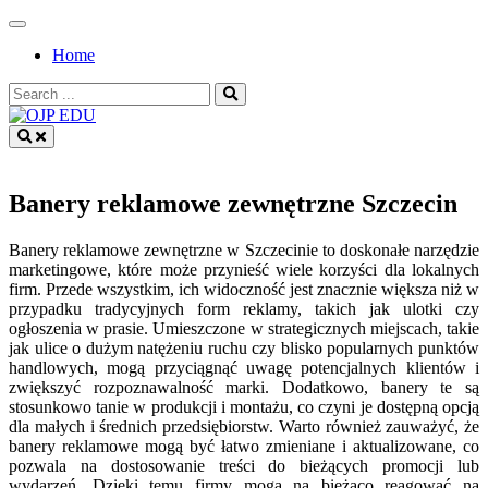
Skip
to
Home
content
Search
for:
OJP EDU
Banery reklamowe zewnętrzne Szczecin
Banery reklamowe zewnętrzne w Szczecinie to doskonałe narzędzie
marketingowe, które może przynieść wiele korzyści dla lokalnych
firm. Przede wszystkim, ich widoczność jest znacznie większa niż w
przypadku tradycyjnych form reklamy, takich jak ulotki czy
ogłoszenia w prasie. Umieszczone w strategicznych miejscach, takie
jak ulice o dużym natężeniu ruchu czy blisko popularnych punktów
handlowych, mogą przyciągnąć uwagę potencjalnych klientów i
zwiększyć rozpoznawalność marki. Dodatkowo, banery te są
stosunkowo tanie w produkcji i montażu, co czyni je dostępną opcją
dla małych i średnich przedsiębiorstw. Warto również zauważyć, że
banery reklamowe mogą być łatwo zmieniane i aktualizowane, co
pozwala na dostosowanie treści do bieżących promocji lub
wydarzeń. Dzięki temu firmy mogą na bieżąco reagować na