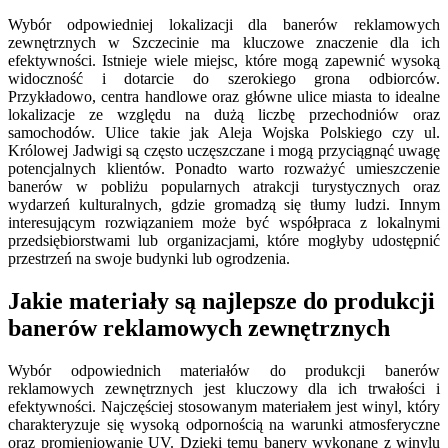
Wybór odpowiedniej lokalizacji dla banerów reklamowych
zewnętrznych w Szczecinie ma kluczowe znaczenie dla ich
efektywności. Istnieje wiele miejsc, które mogą zapewnić wysoką
widoczność i dotarcie do szerokiego grona odbiorców.
Przykładowo, centra handlowe oraz główne ulice miasta to idealne
lokalizacje ze względu na dużą liczbę przechodniów oraz
samochodów. Ulice takie jak Aleja Wojska Polskiego czy ul.
Królowej Jadwigi są często uczęszczane i mogą przyciągnąć uwagę
potencjalnych klientów. Ponadto warto rozważyć umieszczenie
banerów w pobliżu popularnych atrakcji turystycznych oraz
wydarzeń kulturalnych, gdzie gromadzą się tłumy ludzi. Innym
interesującym rozwiązaniem może być współpraca z lokalnymi
przedsiębiorstwami lub organizacjami, które mogłyby udostępnić
przestrzeń na swoje budynki lub ogrodzenia.
Jakie materiały są najlepsze do produkcji
banerów reklamowych zewnętrznych
Wybór odpowiednich materiałów do produkcji banerów
reklamowych zewnętrznych jest kluczowy dla ich trwałości i
efektywności. Najczęściej stosowanym materiałem jest winyl, który
charakteryzuje się wysoką odpornością na warunki atmosferyczne
oraz promieniowanie UV. Dzięki temu banery wykonane z winylu