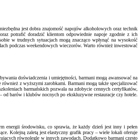
 niezbędna jest dobra znajomość napojów alkoholowych oraz technik
raz potrafić doradzić klientom odpowiednie napoje zgodnie z ich
ia sobie w trudnych sytuacjach mogą znacząco wpłynąć na wysokość
okalach podczas weekendowych wieczorów. Warto również inwestować
zdobywania doświadczenia i umiejętności, barmani mogą awansować na
ale również z wyższymi zarobkami. Barmani mogą także specjalizować
szkoleniach barmańskich pozwala na zdobycie cennych certyfikatów,
 od barów i klubów nocnych po ekskluzywne restauracje czy hotele.
 energii środowisku, co sprawia, że każdy dzień jest inny i pełen
 Kolejną zaletą jest elastyczny grafik pracy – wiele lokali oferuje
racujących równolegle w innych zawodach. Dodatkowo barmani często