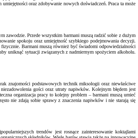
h umiejętności oraz zdobywanie nowych doświadczeń. Praca ta może
tym zawodzie. Przede wszystkim barmani muszą radzić sobie z dużym
achowanie spokoju oraz umiejętność szybkiego podejmowania decyzji.
 fizycznie. Barmani muszą również być świadomi odpowiedzialności
aby uniknąć sytuacji związanych z nadmiernym spożyciem alkoholu.
 brak znajomości podstawowych technik miksologii oraz niewłaściwe
 niezadowolenia gości oraz utraty napiwków. Kolejnym błędem jest
tateczna organizacja pracy to kolejny problem – barmani muszą umieć
ęsto nie zdają sobie sprawy z znaczenia napiwków i nie starają się
pularniejszych trendów jest rosnące zainteresowanie koktajlami
 organicznych składników. Wiele barów stawia także na innowacyjne