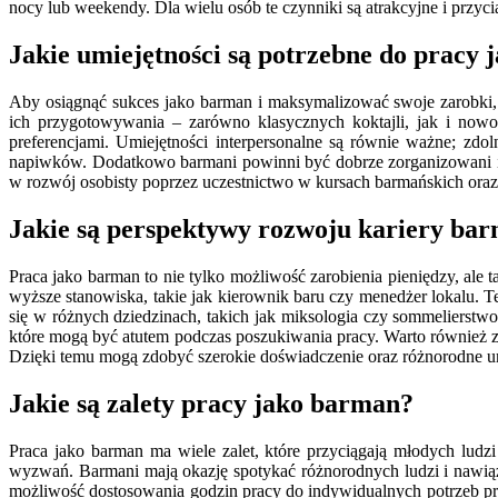
nocy lub weekendy. Dla wielu osób te czynniki są atrakcyjne i przyc
Jakie umiejętności są potrzebne do pracy
Aby osiągnąć sukces jako barman i maksymalizować swoje zarobki, 
ich przygotowywania – zarówno klasycznych koktajli, jak i nowo
preferencjami. Umiejętności interpersonalne są równie ważne; zd
napiwków. Dodatkowo barmani powinni być dobrze zorganizowani i 
w rozwój osobisty poprzez uczestnictwo w kursach barmańskich oraz
Jakie są perspektywy rozwoju kariery ba
Praca jako barman to nie tylko możliwość zarobienia pieniędzy, al
wyższe stanowiska, takie jak kierownik baru czy menedżer lokalu. 
się w różnych dziedzinach, takich jak miksologia czy sommelierst
które mogą być atutem podczas poszukiwania pracy. Warto również 
Dzięki temu mogą zdobyć szerokie doświadczenie oraz różnorodne um
Jakie są zalety pracy jako barman?
Praca jako barman ma wiele zalet, które przyciągają młodych ludz
wyzwań. Barmani mają okazję spotykać różnorodnych ludzi i nawiązyw
możliwość dostosowania godzin pracy do indywidualnych potrzeb pr