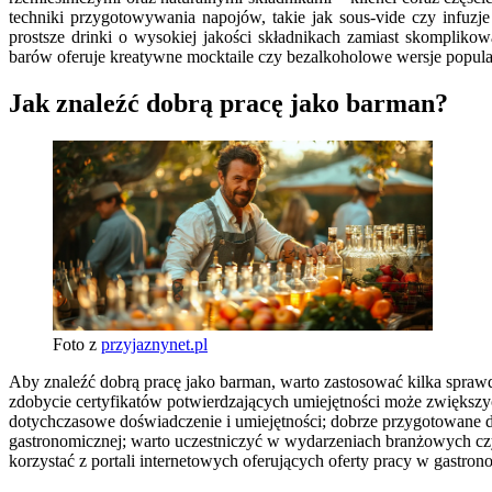
techniki przygotowywania napojów, takie jak sous-vide czy infuz
prostsze drinki o wysokiej jakości składnikach zamiast skompliko
barów oferuje kreatywne mocktaile czy bezalkoholowe wersje popul
Jak znaleźć dobrą pracę jako barman?
Foto z
przyjaznynet.pl
Aby znaleźć dobrą pracę jako barman, warto zastosować kilka spraw
zdobycie certyfikatów potwierdzających umiejętności może zwiększyć
dotychczasowe doświadczenie i umiejętności; dobrze przygotowane
gastronomicznej; warto uczestniczyć w wydarzeniach branżowych czy 
korzystać z portali internetowych oferujących oferty pracy w gastron