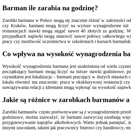
Barman ile zarabia na godzinę?
Zarobki barmana w Polsce mogą się znacznie różnić w zależności od 
czy Kraków, barmani mogą liczyć na wyższe wynagrodzenie niż i
restauracjach stawki mogą sięgać nawet 40 złotych za godzinę. 
przypadkach napiwki mogą stanowić nawet połowę całkowitego wyn
pracy czy możliwość uczestnictwa w szkoleniach i kursach barmańsk
Co wpływa na wysokość wynagrodzenia b
Wysokość wynagrodzenia barmana jest uzależniona od wielu czynni
początkujący barmani mogą liczyć na niższe stawki godzinowe, p
czynnikiem jest lokalizacja – barmani pracujący w dużych miastach
lokalu również ma znaczenie; praca w ekskluzywnej restauracji c
nawiązywania relacji z klientami mogą wpłynąć na wysokość napiw
Jakie są różnice w zarobkach barmanów 
Zarobki barmanów często porównywane są z wynagrodzeniem przedsta
godzinowe, można zauważyć, że barmani zazwyczaj zarabiają wię
przygotowywanie napojów alkoholowych. Warto jednak pamiętać, że
innymi zawodami, takimi jak pracownicy biurowi czy handlowcy, moż