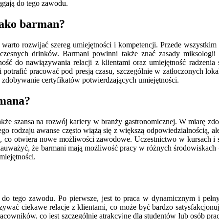
iągają do tego zawodu.
 jako barman?
warto rozwijać szereg umiejętności i kompetencji. Przede wszystkim
czesnych drinków. Barmani powinni także znać zasady miksologii o
olność do nawiązywania relacji z klientami oraz umiejętność radzen
potrafić pracować pod presją czasu, szczególnie w zatłoczonych l
 zdobywanie certyfikatów potwierdzających umiejętności.
rmana?
e także szansa na rozwój kariery w branży gastronomicznej. W miarę 
Tego rodzaju awanse często wiążą się z większą odpowiedzialnością, 
wo, co otwiera nowe możliwości zawodowe. Uczestnictwo w kursach i 
zauważyć, że barmani mają możliwość pracy w różnych środowiskach –
iejętności.
i do tego zawodu. Po pierwsze, jest to praca w dynamicznym i pełnym
ać ciekawe relacje z klientami, co może być bardzo satysfakcjonujące.
acowników, co jest szczególnie atrakcyjne dla studentów lub osób p