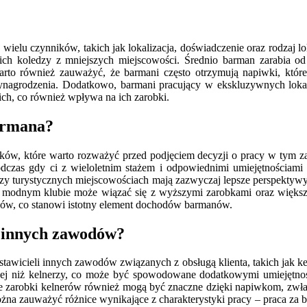
wielu czynników, takich jak lokalizacja, doświadczenie oraz rodzaj 
ch koledzy z mniejszych miejscowości. Średnio barman zarabia od
Warto również zauważyć, że barmani często otrzymują napiwki, któ
agrodzenia. Dodatkowo, barmani pracujący w ekskluzywnych lokalach
ich, co również wpływa na ich zarobki.
armana?
ków, które warto rozważyć przed podjęciem decyzji o pracy w tym 
odczas gdy ci z wieloletnim stażem i odpowiednimi umiejętnościam
 czy turystycznych miejscowościach mają zazwyczaj lepsze perspektywy
zy modnym klubie może wiązać się z wyższymi zarobkami oraz większy
ków, co stanowi istotny element dochodów barmanów.
a innych zawodów?
wicieli innych zawodów związanych z obsługą klienta, takich jak kel
cej niż kelnerzy, co może być spowodowane dodatkowymi umiejętno
 zarobki kelnerów również mogą być znaczne dzięki napiwkom, zwła
na zauważyć różnice wynikające z charakterystyki pracy – praca za ba