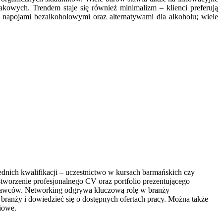
kowych. Trendem staje się również minimalizm – klienci preferują
e napojami bezalkoholowymi oraz alternatywami dla alkoholu; wiele
dnich kwalifikacji – uczestnictwo w kursach barmańskich czy
tworzenie profesjonalnego CV oraz portfolio prezentującego
odawców. Networking odgrywa kluczową rolę w branży
branży i dowiedzieć się o dostępnych ofertach pracy. Można także
ciowe.