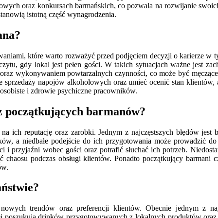
owych oraz konkursach barmańskich, co pozwala na rozwijanie swoic
tanowią istotną część wynagrodzenia.
ana?
waniami, które warto rozważyć przed podjęciem decyzji o karierze w 
zczytu, gdy lokal jest pełen gości. W takich sytuacjach ważne jest z
nia oraz wykonywaniem powtarzalnych czynności, co może być męczące
e sprzedaży napojów alkoholowych oraz umieć ocenić stan klientów, 
sobiste i zdrowie psychiczne pracowników.
zez początkujących barmanów?
 na ich reputację oraz zarobki. Jednym z najczęstszych błędów jest
ków, a niedbałe podejście do ich przygotowania może prowadzić do
i i przyjaźni wobec gości oraz potrafić słuchać ich potrzeb. Niedos
ć chaosu podczas obsługi klientów. Ponadto początkujący barmani cz
ów.
aństwie?
wych trendów oraz preferencji klientów. Obecnie jednym z najpo
ściej poszukują drinków przygotowywanych z lokalnych produktów oraz