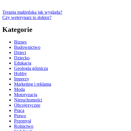
Terapia małżeńska jak wygląda?
Czy weterynarz to doktor?
Kategorie
Biznes
Budownictwo
Dzieci
Dziecko
Edukacja
Geologia górnicza
Hobby
Imprezy
Marketing i reklama
Moda
Motoryzacja
Nieruchomości
Obcojęzyczne
Praca
Prawo
Przemysł
Rolnictwo