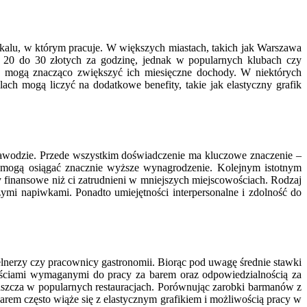
lokalu, w którym pracuje. W większych miastach, takich jak Warszawa
 20 do 30 złotych za godzinę, jednak w popularnych klubach czy
re mogą znacząco zwiększyć ich miesięczne dochody. W niektórych
 mogą liczyć na dodatkowe benefity, takie jak elastyczny grafik
zawodzie. Przede wszystkim doświadczenie ma kluczowe znaczenie –
i mogą osiągać znacznie wyższe wynagrodzenie. Kolejnym istotnym
 finansowe niż ci zatrudnieni w mniejszych miejscowościach. Rodzaj
mi napiwkami. Ponadto umiejętności interpersonalne i zdolność do
nerzy czy pracownicy gastronomii. Biorąc pod uwagę średnie stawki
ściami wymaganymi do pracy za barem oraz odpowiedzialnością za
szcza w popularnych restauracjach. Porównując zarobki barmanów z
rem często wiąże się z elastycznym grafikiem i możliwością pracy w