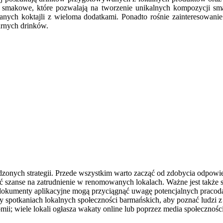
je smakowe, które pozwalają na tworzenie unikalnych kompozycji sma
wanych koktajli z wieloma dodatkami. Ponadto rośnie zainteresowani
arnych drinków.
dzonych strategii. Przede wszystkim warto zacząć od zdobycia odpowie
 szanse na zatrudnienie w renomowanych lokalach. Ważne jest także s
 dokumenty aplikacyjne mogą przyciągnąć uwagę potencjalnych prac
spotkaniach lokalnych społeczności barmańskich, aby poznać ludzi z 
omii; wiele lokali ogłasza wakaty online lub poprzez media społecznoś