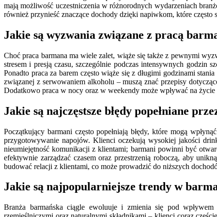
mają możliwość uczestniczenia w różnorodnych wydarzeniach branż
również przynieść znaczące dochody dzięki napiwkom, które często s
Jakie są wyzwania związane z pracą barm
Choć praca barmana ma wiele zalet, wiąże się także z pewnymi wyz
stresem i presją czasu, szczególnie podczas intensywnych godzin s
Ponadto praca za barem często wiąże się z długimi godzinami sta
związanej z serwowaniem alkoholu – muszą znać przepisy dotycząc
Dodatkowo praca w nocy oraz w weekendy może wpływać na życie o
Jakie są najczęstsze błędy popełniane pr
Początkujący barmani często popełniają błędy, które mogą wpłynąć
przygotowywanie napojów. Klienci oczekują wysokiej jakości drin
nieumiejętność komunikacji z klientami; barmani powinni być otwarc
efektywnie zarządzać czasem oraz przestrzenią roboczą, aby unikną
budować relacji z klientami, co może prowadzić do niższych dochod
Jakie są najpopularniejsze trendy w barm
Branża barmańska ciągle ewoluuje i zmienia się pod wpływem no
rzemieślniczymi oraz naturalnymi składnikami – klienci coraz czę