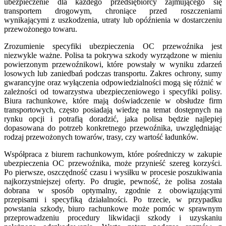
ubezpieczenie dla każdego przedsiębiorcy zajmującego się
transportem drogowym, chroniące przed roszczeniami
wynikającymi z uszkodzenia, utraty lub opóźnienia w dostarczeniu
przewożonego towaru.
Zrozumienie specyfiki ubezpieczenia OC przewoźnika jest
niezwykle ważne. Polisa ta pokrywa szkody wyrządzone w mieniu
powierzonym przewoźnikowi, które powstały w wyniku zdarzeń
losowych lub zaniedbań podczas transportu. Zakres ochrony, sumy
gwarancyjne oraz wyłączenia odpowiedzialności mogą się różnić w
zależności od towarzystwa ubezpieczeniowego i specyfiki polisy.
Biura rachunkowe, które mają doświadczenie w obsłudze firm
transportowych, często posiadają wiedzę na temat dostępnych na
rynku opcji i potrafią doradzić, jaka polisa będzie najlepiej
dopasowana do potrzeb konkretnego przewoźnika, uwzględniając
rodzaj przewożonych towarów, trasy, czy wartość ładunków.
Współpraca z biurem rachunkowym, które pośredniczy w zakupie
ubezpieczenia OC przewoźnika, może przynieść szereg korzyści.
Po pierwsze, oszczędność czasu i wysiłku w procesie poszukiwania
najkorzystniejszej oferty. Po drugie, pewność, że polisa została
dobrana w sposób optymalny, zgodnie z obowiązującymi
przepisami i specyfiką działalności. Po trzecie, w przypadku
powstania szkody, biuro rachunkowe może pomóc w sprawnym
przeprowadzeniu procedury likwidacji szkody i uzyskaniu