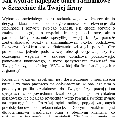
Jak wybrać najlepsze biuro rachunkowe
w Szczecinie dla Twojej firmy
Wybór odpowiedniego biura rachunkowego w Szczecinie to
decyzja, która może mieć długoterminowe konsekwencje dla
stabilności i rozwoju Twojego biznesu. Nie chodzi jedynie o
znalezienie kogoś, kto wypełni deklaracje podatkowe, ale o
partnera, który zrozumie specyfikę Twojej branży, pomoże
zoptymalizować koszty i zminimalizować ryzyko podatkowe.
Pierwszym krokiem jest zdefiniowanie własnych potrzeb. Czy
potrzebujesz jedynie podstawowej obsługi księgowej, czy też
oczekujesz wsparcia w zakresie doradztwa podatkowego,
planowania finansowego, a może specyficznych rozwiązań dla
Twojej branży, np. obsługi VAT-owskiej dla firm handlujących z
zagranicą?
Kolejnym ważnym aspektem jest doświadczenie i specjalizacja
biura. Czy dana placówka ma doświadczenie w obsłudze firm o
podobnym profilu działalności do Twojej? Czy pracują tam
specjaliści z odpowiednimi kwalifikacjami, np. certyfikatem
księgowego lub biegłego rewidenta? Warto również zwrócić uwagę
na reputację biura. Poszukaj opinii online, popytaj znajomych
przedsiębiorców o rekomendacje. Dobrym znakiem jest
długoterminowa współpraca biura z obecnymi klientami, co
świadczy o ich zaufaniu i satysfakcji. Nie bez znaczenia jest