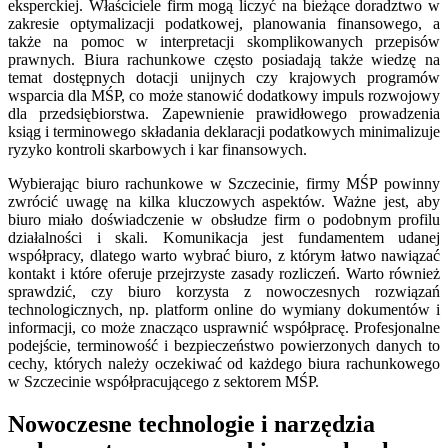
eksperckiej. Właściciele firm mogą liczyć na bieżące doradztwo w
zakresie optymalizacji podatkowej, planowania finansowego, a
także na pomoc w interpretacji skomplikowanych przepisów
prawnych. Biura rachunkowe często posiadają także wiedzę na
temat dostępnych dotacji unijnych czy krajowych programów
wsparcia dla MŚP, co może stanowić dodatkowy impuls rozwojowy
dla przedsiębiorstwa. Zapewnienie prawidłowego prowadzenia
ksiąg i terminowego składania deklaracji podatkowych minimalizuje
ryzyko kontroli skarbowych i kar finansowych.
Wybierając biuro rachunkowe w Szczecinie, firmy MŚP powinny
zwrócić uwagę na kilka kluczowych aspektów. Ważne jest, aby
biuro miało doświadczenie w obsłudze firm o podobnym profilu
działalności i skali. Komunikacja jest fundamentem udanej
współpracy, dlatego warto wybrać biuro, z którym łatwo nawiązać
kontakt i które oferuje przejrzyste zasady rozliczeń. Warto również
sprawdzić, czy biuro korzysta z nowoczesnych rozwiązań
technologicznych, np. platform online do wymiany dokumentów i
informacji, co może znacząco usprawnić współpracę. Profesjonalne
podejście, terminowość i bezpieczeństwo powierzonych danych to
cechy, których należy oczekiwać od każdego biura rachunkowego
w Szczecinie współpracującego z sektorem MŚP.
Nowoczesne technologie i narzędzia