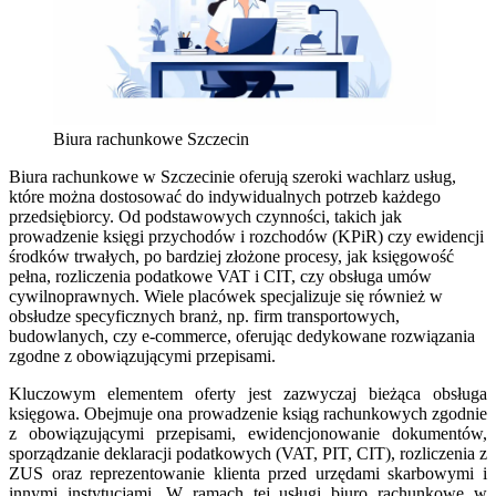
Biura rachunkowe Szczecin
Biura rachunkowe w Szczecinie oferują szeroki wachlarz usług,
które można dostosować do indywidualnych potrzeb każdego
przedsiębiorcy. Od podstawowych czynności, takich jak
prowadzenie księgi przychodów i rozchodów (KPiR) czy ewidencji
środków trwałych, po bardziej złożone procesy, jak księgowość
pełna, rozliczenia podatkowe VAT i CIT, czy obsługa umów
cywilnoprawnych. Wiele placówek specjalizuje się również w
obsłudze specyficznych branż, np. firm transportowych,
budowlanych, czy e-commerce, oferując dedykowane rozwiązania
zgodne z obowiązującymi przepisami.
Kluczowym elementem oferty jest zazwyczaj bieżąca obsługa
księgowa. Obejmuje ona prowadzenie ksiąg rachunkowych zgodnie
z obowiązującymi przepisami, ewidencjonowanie dokumentów,
sporządzanie deklaracji podatkowych (VAT, PIT, CIT), rozliczenia z
ZUS oraz reprezentowanie klienta przed urzędami skarbowymi i
innymi instytucjami. W ramach tej usługi biuro rachunkowe w