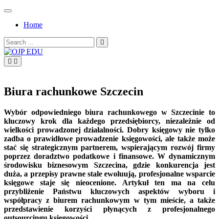
Skip
to
Home
content
Search
for:
OJP EDU
Biura rachunkowe Szczecin
Wybór odpowiedniego biura rachunkowego w Szczecinie to
kluczowy krok dla każdego przedsiębiorcy, niezależnie od
wielkości prowadzonej działalności. Dobry księgowy nie tylko
zadba o prawidłowe prowadzenie księgowości, ale także może
stać się strategicznym partnerem, wspierającym rozwój firmy
poprzez doradztwo podatkowe i finansowe. W dynamicznym
środowisku biznesowym Szczecina, gdzie konkurencja jest
duża, a przepisy prawne stale ewoluują, profesjonalne wsparcie
księgowe staje się nieocenione. Artykuł ten ma na celu
przybliżenie Państwu kluczowych aspektów wyboru i
współpracy z biurem rachunkowym w tym mieście, a także
przedstawienie korzyści płynących z profesjonalnego
outsourcingu księgowości.