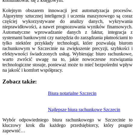
komunikować się z księgowym.
Kolejnym obszarem innowacji jest automatyzacja procesów.
Algorytmy sztucznej inteligencji i uczenia maszynowego są coraz
częściej wykorzystywane do analizy danych, wykrywania
nieprawidłowości, a nawet prognozowania wyników finansowych.
Automatyczne wprowadzanie danych z faktur, integracja z
systemami bankowymi czy narzędzia do zarządzania płatnościami to
tylko niektóre przykłady technologii, które pozwalają biurom
rachunkowym w Szczecinie na zwiększenie precyzji, szybkości i
efektywności świadczonych usług. Wybierając biuro rachunkowe,
warto zwrócić uwagę na to, jakie nowoczesne rozwiązania
technologiczne stosuje, ponieważ może to mieć bezpośredni wpływ
na jakość i komfort współpracy.
Zobacz także:
Nawigacja
Biura notarialne Szczecin
wpisu
Najlepsze biura rachunkowe Szczecin
Wybór odpowiedniego biura rachunkowego w Szczecinie to
kluczowy krok dla każdego przedsiębiorcy, który pragnie
zapewnić…