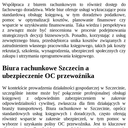
Współpraca z biurem rachunkowym to również dostęp do
fachowego doradztwa. Wiele biur oferuje usługi wykraczające poza
standardową obsługę księgową, w tym doradztwo podatkowe,
pomoc w optymalizacji kosztów, planowanie finansowe czy
wsparcie w uzyskiwaniu finansowania. Taka wiedza i perspektywa
z zewnątrz może być nieoceniona w procesie podejmowania
strategicznych decyzji biznesowych. Ponadto, korzystając z usług
zewnętrznego biura, przedsiębiorca unika kosztów związanych z
zatrudnieniem własnego pracownika księgowego, takich jak koszty
rekrutacji, szkolenia, wynagrodzenia, ubezpieczeń społecznych czy
zakupu i utrzymania oprogramowania księgowego.
Biura rachunkowe Szczecin a
ubezpieczenie OC przewoźnika
W kontekście prowadzenia działalności gospodarczej w Szczecinie,
szczególnie istotne może być połączenie profesjonalnej obsługi
księgowej z odpowiednim zabezpieczeniem w zakresie
odpowiedzialności cywilnej, zwłaszcza dla firm działających w
branży transportowej. Biura rachunkowe w Szczecinie, oprócz
standardowych usług księgowych i doradczych, często oferują
również wsparcie w zakresie ubezpieczeń, w tym pomoc w
wyborze i uzyskaniu polisy OC przewoźnika. Jest to kluczowe