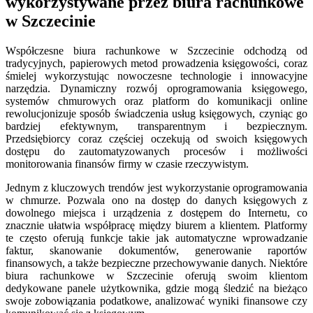
wykorzystywane przez biura rachunkowe
w Szczecinie
Współczesne biura rachunkowe w Szczecinie odchodzą od
tradycyjnych, papierowych metod prowadzenia księgowości, coraz
śmielej wykorzystując nowoczesne technologie i innowacyjne
narzędzia. Dynamiczny rozwój oprogramowania księgowego,
systemów chmurowych oraz platform do komunikacji online
rewolucjonizuje sposób świadczenia usług księgowych, czyniąc go
bardziej efektywnym, transparentnym i bezpiecznym.
Przedsiębiorcy coraz częściej oczekują od swoich księgowych
dostępu do zautomatyzowanych procesów i możliwości
monitorowania finansów firmy w czasie rzeczywistym.
Jednym z kluczowych trendów jest wykorzystanie oprogramowania
w chmurze. Pozwala ono na dostęp do danych księgowych z
dowolnego miejsca i urządzenia z dostępem do Internetu, co
znacznie ułatwia współpracę między biurem a klientem. Platformy
te często oferują funkcje takie jak automatyczne wprowadzanie
faktur, skanowanie dokumentów, generowanie raportów
finansowych, a także bezpieczne przechowywanie danych. Niektóre
biura rachunkowe w Szczecinie oferują swoim klientom
dedykowane panele użytkownika, gdzie mogą śledzić na bieżąco
swoje zobowiązania podatkowe, analizować wyniki finansowe czy