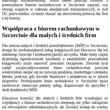
należnego odszkodowania. Warto zatem podczas rozmów z
potencjalnym biurem rachunkowym w Szczecinie zapytać, czy
oferują wsparcie w zakresie ubezpieczeń transportowych, w tym
OC przewoźnika, co może okazać się nieocenioną pomocą dla firm
z tej branży.
Współpraca z biurem rachunkowym w
Szczecinie dla małych i średnich firm
Dla sektora małych i średnich przedsiębiorstw (MŚP) w Szczecinie,
dostęp do profesjonalnych usług księgowych jest kluczowy dla ich
stabilnego rozwoju i konkurencyjności na rynku. Małe firmy często
dysponują ograniczonymi zasobami, a samodzielne prowadzenie
księgowości może stanowić poważne obciążenie. Zlecenie tych
zadań wyspecjalizowanemu biuru rachunkowemu pozwala
właścicielom skupić się na rozwoju produktu, marketingu i obsłudze
klienta, podczas gdy kwestie finansowe i podatkowe są w rękach
ekspertów. Profesjonalne biuro rachunkowe w Szczecinie może
zaoferować elastyczne pakiety usług, dopasowane do specyfiki i
skali działalności MŚP.
Kluczowe korzyści dla małych i średnich firm wynikające ze
współpracy z biurem rachunkowym obejmują nie tylko odciążenie
od obowiązków administracyjnych, ale również dostęp do wiedzy