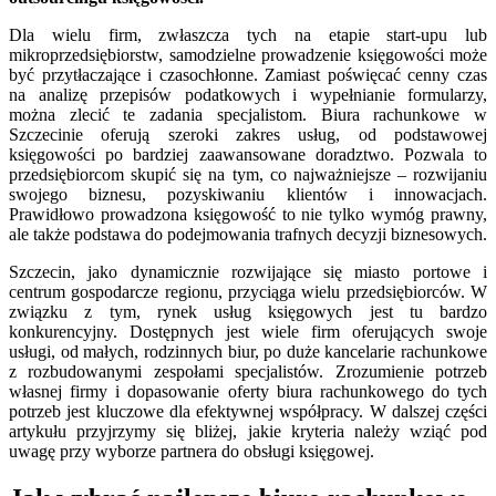
Dla wielu firm, zwłaszcza tych na etapie start-upu lub
mikroprzedsiębiorstw, samodzielne prowadzenie księgowości może
być przytłaczające i czasochłonne. Zamiast poświęcać cenny czas
na analizę przepisów podatkowych i wypełnianie formularzy,
można zlecić te zadania specjalistom. Biura rachunkowe w
Szczecinie oferują szeroki zakres usług, od podstawowej
księgowości po bardziej zaawansowane doradztwo. Pozwala to
przedsiębiorcom skupić się na tym, co najważniejsze – rozwijaniu
swojego biznesu, pozyskiwaniu klientów i innowacjach.
Prawidłowo prowadzona księgowość to nie tylko wymóg prawny,
ale także podstawa do podejmowania trafnych decyzji biznesowych.
Szczecin, jako dynamicznie rozwijające się miasto portowe i
centrum gospodarcze regionu, przyciąga wielu przedsiębiorców. W
związku z tym, rynek usług księgowych jest tu bardzo
konkurencyjny. Dostępnych jest wiele firm oferujących swoje
usługi, od małych, rodzinnych biur, po duże kancelarie rachunkowe
z rozbudowanymi zespołami specjalistów. Zrozumienie potrzeb
własnej firmy i dopasowanie oferty biura rachunkowego do tych
potrzeb jest kluczowe dla efektywnej współpracy. W dalszej części
artykułu przyjrzymy się bliżej, jakie kryteria należy wziąć pod
uwagę przy wyborze partnera do obsługi księgowej.