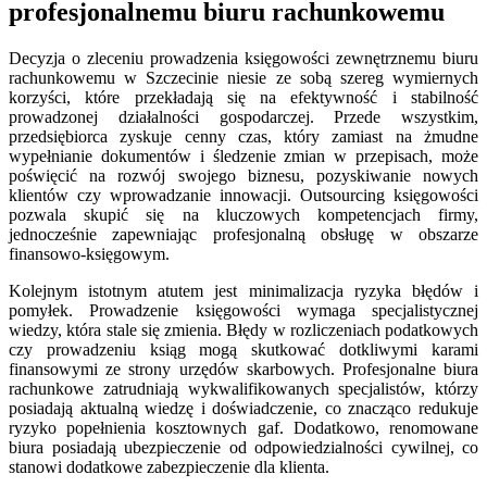
profesjonalnemu biuru rachunkowemu
Decyzja o zleceniu prowadzenia księgowości zewnętrznemu biuru
rachunkowemu w Szczecinie niesie ze sobą szereg wymiernych
korzyści, które przekładają się na efektywność i stabilność
prowadzonej działalności gospodarczej. Przede wszystkim,
przedsiębiorca zyskuje cenny czas, który zamiast na żmudne
wypełnianie dokumentów i śledzenie zmian w przepisach, może
poświęcić na rozwój swojego biznesu, pozyskiwanie nowych
klientów czy wprowadzanie innowacji. Outsourcing księgowości
pozwala skupić się na kluczowych kompetencjach firmy,
jednocześnie zapewniając profesjonalną obsługę w obszarze
finansowo-księgowym.
Kolejnym istotnym atutem jest minimalizacja ryzyka błędów i
pomyłek. Prowadzenie księgowości wymaga specjalistycznej
wiedzy, która stale się zmienia. Błędy w rozliczeniach podatkowych
czy prowadzeniu ksiąg mogą skutkować dotkliwymi karami
finansowymi ze strony urzędów skarbowych. Profesjonalne biura
rachunkowe zatrudniają wykwalifikowanych specjalistów, którzy
posiadają aktualną wiedzę i doświadczenie, co znacząco redukuje
ryzyko popełnienia kosztownych gaf. Dodatkowo, renomowane
biura posiadają ubezpieczenie od odpowiedzialności cywilnej, co
stanowi dodatkowe zabezpieczenie dla klienta.