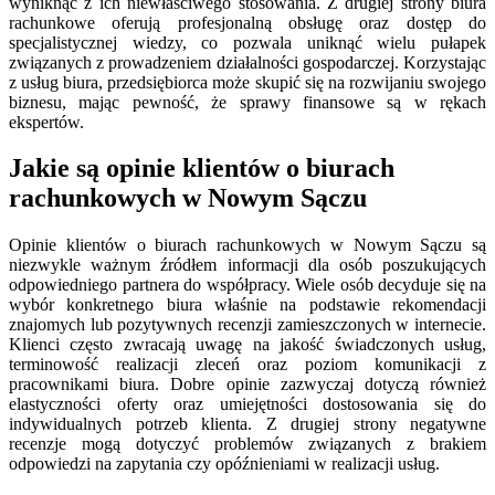
wyniknąć z ich niewłaściwego stosowania. Z drugiej strony biura
rachunkowe oferują profesjonalną obsługę oraz dostęp do
specjalistycznej wiedzy, co pozwala uniknąć wielu pułapek
związanych z prowadzeniem działalności gospodarczej. Korzystając
z usług biura, przedsiębiorca może skupić się na rozwijaniu swojego
biznesu, mając pewność, że sprawy finansowe są w rękach
ekspertów.
Jakie są opinie klientów o biurach
rachunkowych w Nowym Sączu
Opinie klientów o biurach rachunkowych w Nowym Sączu są
niezwykle ważnym źródłem informacji dla osób poszukujących
odpowiedniego partnera do współpracy. Wiele osób decyduje się na
wybór konkretnego biura właśnie na podstawie rekomendacji
znajomych lub pozytywnych recenzji zamieszczonych w internecie.
Klienci często zwracają uwagę na jakość świadczonych usług,
terminowość realizacji zleceń oraz poziom komunikacji z
pracownikami biura. Dobre opinie zazwyczaj dotyczą również
elastyczności oferty oraz umiejętności dostosowania się do
indywidualnych potrzeb klienta. Z drugiej strony negatywne
recenzje mogą dotyczyć problemów związanych z brakiem
odpowiedzi na zapytania czy opóźnieniami w realizacji usług.