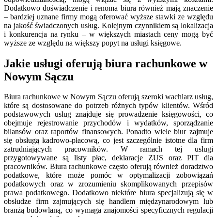
Dodatkowo doświadczenie i renoma biura również mają znaczenie
– bardziej uznane firmy mogą oferować wyższe stawki ze względu
na jakość świadczonych usług. Kolejnym czynnikiem są lokalizacja
i konkurencja na rynku – w większych miastach ceny mogą być
wyższe ze względu na większy popyt na usługi księgowe.
Jakie usługi oferują biura rachunkowe w
Nowym Sączu
Biura rachunkowe w Nowym Sączu oferują szeroki wachlarz usług,
które są dostosowane do potrzeb różnych typów klientów. Wśród
podstawowych usług znajduje się prowadzenie księgowości, co
obejmuje rejestrowanie przychodów i wydatków, sporządzanie
bilansów oraz raportów finansowych. Ponadto wiele biur zajmuje
się obsługą kadrowo-płacową, co jest szczególnie istotne dla firm
zatrudniających pracowników. W ramach tej usługi
przygotowywane są listy płac, deklaracje ZUS oraz PIT dla
pracowników. Biura rachunkowe często oferują również doradztwo
podatkowe, które może pomóc w optymalizacji zobowiązań
podatkowych oraz w zrozumieniu skomplikowanych przepisów
prawa podatkowego. Dodatkowo niektóre biura specjalizują się w
obsłudze firm zajmujących się handlem międzynarodowym lub
branżą budowlaną, co wymaga znajomości specyficznych regulacji