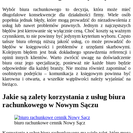
Wybór biura rachunkowego to decyzja, która może mieć
długofalowe konsekwencje dla działalności firmy. Wiele osób
popełnia jednak błędy, które mogą prowadzić do niezadowolenia z
usług lub nawet problemów prawnych. Jednym z najczęstszych
błędów jest kierowanie się wyłącznie ceną. Choć koszty są ważnym
czynnikiem, to nie powinny być jedynym kryterium wyboru. Często
tańsze biura oferują niższą jakość usług, co może prowadzić do
błędów w księgowości i problemów z urzędami skarbowymi.
Kolejnym błędem jest brak dokładnego sprawdzenia referencji i
opinii innych klientów. Warto zwrócić uwagę na doświadczenie
biura oraz jego specjalizację, ponieważ nie każde biuro będzie
odpowiednie dla każdej branży. Nie można również zapominać o
osobistym podejściu – komunikacja z księgowym powinna być
klarowna i otwarta, a wszelkie wątpliwości należy wyjaśniać na
bieżąco.
Jakie są zalety korzystania z usług biura
rachunkowego w Nowym Sączu
biuro rachunkowe cennik Nowy Sącz
Korzystanie z usług biura rachunkowego ma wiele zalet, które mogą