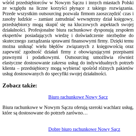
wśród przedsiębiorców w Nowym Sączu i innych miastach Polski
ze względu na liczne korzyści płynące z takiego rozwiązania.
Przede wszystkim outsourcing pozwala firmom zaoszczędzić czas i
zasoby ludzkie – zamiast zatrudniać wewnętrzny dział księgowy,
przedsiębiorcy mogą skupić się na kluczowych aspektach swojej
działalności. Profesjonalne biura rachunkowe dysponują zespołem
ekspertów posiadających wiedzę i doświadczenie niezbędne do
skutecznego zarządzania sprawami finansowymi firmy. Dzięki temu
można uniknąć wielu błędów związanych z księgowością oraz
zapewnić zgodność działań firmy z obowiązującymi przepisami
prawnymi i podatkowymi. Outsourcing umożliwia również
elastyczne dostosowanie zakresu usług do indywidualnych potrzeb
klienta – przedsiębiorcy mogą wybierać spośród różnych pakietów
usług dostosowanych do specyfiki swojej działalności.
Zobacz także:
Nawigacja
Biuro rachunkowe Nowy Sącz
wpisu
Biura rachunkowe w Nowym Sączu oferują szeroki wachlarz usług,
które są dostosowane do potrzeb zarówno…
Dobre biuro rachunkowe Nowy Sącz