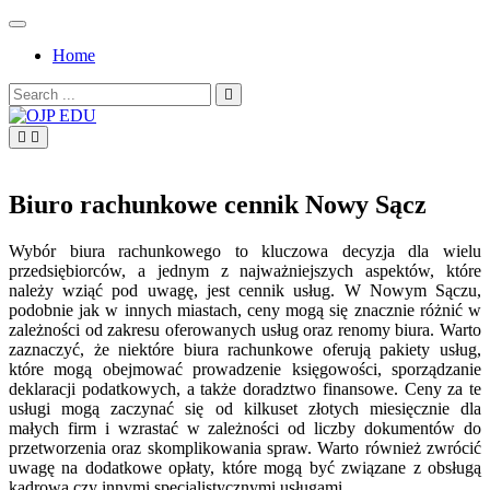
Skip
to
Home
content
Search
for:
OJP EDU
Biuro rachunkowe cennik Nowy Sącz
Wybór biura rachunkowego to kluczowa decyzja dla wielu
przedsiębiorców, a jednym z najważniejszych aspektów, które
należy wziąć pod uwagę, jest cennik usług. W Nowym Sączu,
podobnie jak w innych miastach, ceny mogą się znacznie różnić w
zależności od zakresu oferowanych usług oraz renomy biura. Warto
zaznaczyć, że niektóre biura rachunkowe oferują pakiety usług,
które mogą obejmować prowadzenie księgowości, sporządzanie
deklaracji podatkowych, a także doradztwo finansowe. Ceny za te
usługi mogą zaczynać się od kilkuset złotych miesięcznie dla
małych firm i wzrastać w zależności od liczby dokumentów do
przetworzenia oraz skomplikowania spraw. Warto również zwrócić
uwagę na dodatkowe opłaty, które mogą być związane z obsługą
kadrową czy innymi specjalistycznymi usługami.