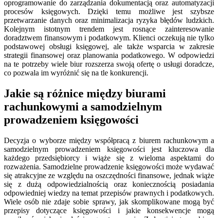
oprogramowanie do zarządzania dokumentacją oraz automatyzacji
procesów księgowych. Dzięki temu możliwe jest szybsze
przetwarzanie danych oraz minimalizacja ryzyka błędów ludzkich.
Kolejnym istotnym trendem jest rosnące zainteresowanie
doradztwem finansowym i podatkowym. Klienci oczekują nie tylko
podstawowej obsługi księgowej, ale także wsparcia w zakresie
strategii finansowej oraz planowania podatkowego. W odpowiedzi
na te potrzeby wiele biur rozszerza swoją ofertę o usługi doradcze,
co pozwala im wyróżnić się na tle konkurencji.
Jakie są różnice między biurami
rachunkowymi a samodzielnym
prowadzeniem księgowości
Decyzja o wyborze między współpracą z biurem rachunkowym a
samodzielnym prowadzeniem księgowości jest kluczowa dla
każdego przedsiębiorcy i wiąże się z wieloma aspektami do
rozważenia. Samodzielne prowadzenie księgowości może wydawać
się atrakcyjne ze względu na oszczędności finansowe, jednak wiąże
się z dużą odpowiedzialnością oraz koniecznością posiadania
odpowiedniej wiedzy na temat przepisów prawnych i podatkowych.
Wiele osób nie zdaje sobie sprawy, jak skomplikowane mogą być
przepisy dotyczące księgowości i jakie konsekwencje mogą