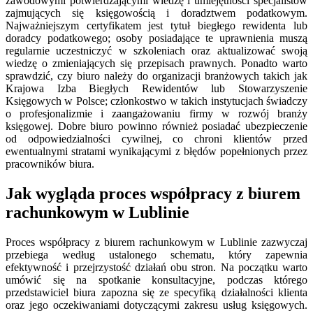
zawodowymi potwierdzającymi wiedzę i umiejętności specjalistów
zajmujących się księgowością i doradztwem podatkowym.
Najważniejszym certyfikatem jest tytuł biegłego rewidenta lub
doradcy podatkowego; osoby posiadające te uprawnienia muszą
regularnie uczestniczyć w szkoleniach oraz aktualizować swoją
wiedzę o zmieniających się przepisach prawnych. Ponadto warto
sprawdzić, czy biuro należy do organizacji branżowych takich jak
Krajowa Izba Biegłych Rewidentów lub Stowarzyszenie
Księgowych w Polsce; członkostwo w takich instytucjach świadczy
o profesjonalizmie i zaangażowaniu firmy w rozwój branży
księgowej. Dobre biuro powinno również posiadać ubezpieczenie
od odpowiedzialności cywilnej, co chroni klientów przed
ewentualnymi stratami wynikającymi z błędów popełnionych przez
pracowników biura.
Jak wygląda proces współpracy z biurem
rachunkowym w Lublinie
Proces współpracy z biurem rachunkowym w Lublinie zazwyczaj
przebiega według ustalonego schematu, który zapewnia
efektywność i przejrzystość działań obu stron. Na początku warto
umówić się na spotkanie konsultacyjne, podczas którego
przedstawiciel biura zapozna się ze specyfiką działalności klienta
oraz jego oczekiwaniami dotyczącymi zakresu usług księgowych.