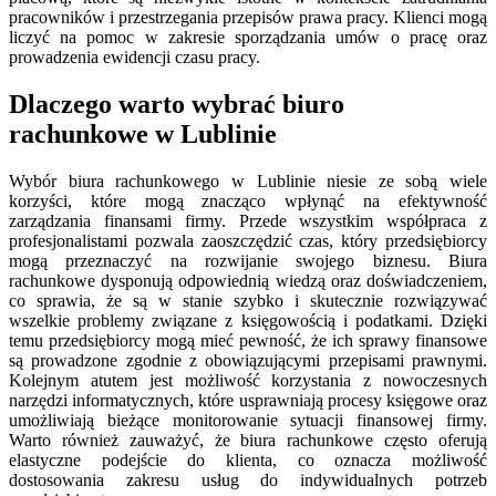
pracowników i przestrzegania przepisów prawa pracy. Klienci mogą
liczyć na pomoc w zakresie sporządzania umów o pracę oraz
prowadzenia ewidencji czasu pracy.
Dlaczego warto wybrać biuro
rachunkowe w Lublinie
Wybór biura rachunkowego w Lublinie niesie ze sobą wiele
korzyści, które mogą znacząco wpłynąć na efektywność
zarządzania finansami firmy. Przede wszystkim współpraca z
profesjonalistami pozwala zaoszczędzić czas, który przedsiębiorcy
mogą przeznaczyć na rozwijanie swojego biznesu. Biura
rachunkowe dysponują odpowiednią wiedzą oraz doświadczeniem,
co sprawia, że są w stanie szybko i skutecznie rozwiązywać
wszelkie problemy związane z księgowością i podatkami. Dzięki
temu przedsiębiorcy mogą mieć pewność, że ich sprawy finansowe
są prowadzone zgodnie z obowiązującymi przepisami prawnymi.
Kolejnym atutem jest możliwość korzystania z nowoczesnych
narzędzi informatycznych, które usprawniają procesy księgowe oraz
umożliwiają bieżące monitorowanie sytuacji finansowej firmy.
Warto również zauważyć, że biura rachunkowe często oferują
elastyczne podejście do klienta, co oznacza możliwość
dostosowania zakresu usług do indywidualnych potrzeb