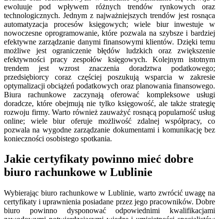
ewoluuje pod wpływem różnych trendów rynkowych oraz
technologicznych. Jednym z najważniejszych trendów jest rosnąca
automatyzacja procesów księgowych; wiele biur inwestuje w
nowoczesne oprogramowanie, które pozwala na szybsze i bardziej
efektywne zarządzanie danymi finansowymi klientów. Dzięki temu
możliwe jest ograniczenie błędów ludzkich oraz zwiększenie
efektywności pracy zespołów księgowych. Kolejnym istotnym
trendem jest wzrost znaczenia doradztwa podatkowego;
przedsiębiorcy coraz częściej poszukują wsparcia w zakresie
optymalizacji obciążeń podatkowych oraz planowania finansowego.
Biura rachunkowe zaczynają oferować kompleksowe usługi
doradcze, które obejmują nie tylko księgowość, ale także strategię
rozwoju firmy. Warto również zauważyć rosnącą popularność usług
online; wiele biur oferuje możliwość zdalnej współpracy, co
pozwala na wygodne zarządzanie dokumentami i komunikację bez
konieczności osobistego spotkania.
Jakie certyfikaty powinno mieć dobre
biuro rachunkowe w Lublinie
Wybierając biuro rachunkowe w Lublinie, warto zwrócić uwagę na
certyfikaty i uprawnienia posiadane przez jego pracowników. Dobre
biuro powinno dysponować odpowiednimi kwalifikacjami