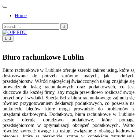
Skip
to
Home
content
Search
for:
OJP EDU
Biuro rachunkowe Lublin
Biuro rachunkowe w Lublinie oferuje szeroki zakres usług, które są
dostosowane do potrzeb zarówno małych, jak i dużych
przedsiębiorstw. Wśród najczęściej świadczonych usług znajduje się
prowadzenie ksiąg rachunkowych oraz podatkowych, co jest
kluczowe dla każdej firmy, aby mogła prawidłowo rozliczać swoje
przychody i wydatki. Specjaliści z biura rachunkowego zajmują się
również przygotowaniem deklaracji podatkowych, co pozwala na
uniknięcie błędów, które mogą prowadzić do problemów z
urzędami skarbowymi. Dodatkowo, biura rachunkowe w Lublinie
często oferują doradztwo podatkowe, które pomaga
przedsiębiorcom w optymalizacji obciążeń podatkowych. Warto
również zwrócić uwagę na usługi związane z obsługą kadrowo-
płacową, które są niezwykle istotne w kontekście zatrudniania