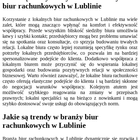
biur rachunkowych w Lublinie
Korzystanie z lokalnych biur rachunkowych w Lublinie ma wiele
zalet, które mogą znacząco wpłynąć na komfort i efektywność
współpracy. Przede wszystkim bliskość siedziby biura umożliwia
łatwy i szybki kontakt; przedsiębiorcy mogą bez problemu umawiać
się na spotkania oraz konsultacje, co sprzyja budowaniu trwałych
relacji. Lokalne biura często lepiej rozumieją specyfikę rynku oraz
potrzeby lokalnych przedsiębiorców, co pozwala im na bardziej
spersonalizowane podejście do klienta. Dodatkowo współpraca z
lokalnym biurem może przyczynić się do wspierania lokalnej
gospodarki oraz budowania pozytywnych relacji w społeczności
biznesowej. Warto również zauważyć, że lokalne biura rachunkowe
często oferują elastyczne podejście do klienta i są bardziej skłonne
do negocjacji warunków współpracy. Kolejnym atutem jest
możliwość szybkiego reagowania na zmiany w przepisach
prawnych; lokalni specjaliści są na bieżąco z nowinkami i mogą
szybko dostosować swoje usługi do obowiązujących norm.
Jakie są trendy w branży biur
rachunkowych w Lublinie
Branża biur rachunkowych w Lublinie dynamicznie się rozwija i