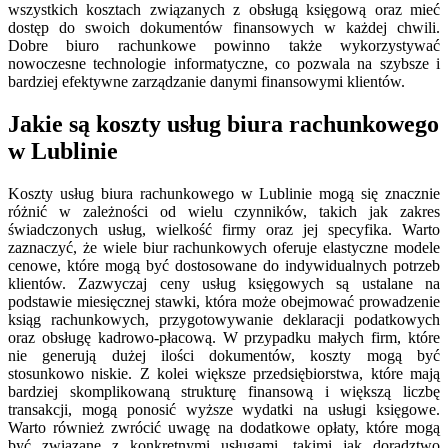
wszystkich kosztach związanych z obsługą księgową oraz mieć
dostęp do swoich dokumentów finansowych w każdej chwili.
Dobre biuro rachunkowe powinno także wykorzystywać
nowoczesne technologie informatyczne, co pozwala na szybsze i
bardziej efektywne zarządzanie danymi finansowymi klientów.
Jakie są koszty usług biura rachunkowego
w Lublinie
Koszty usług biura rachunkowego w Lublinie mogą się znacznie
różnić w zależności od wielu czynników, takich jak zakres
świadczonych usług, wielkość firmy oraz jej specyfika. Warto
zaznaczyć, że wiele biur rachunkowych oferuje elastyczne modele
cenowe, które mogą być dostosowane do indywidualnych potrzeb
klientów. Zazwyczaj ceny usług księgowych są ustalane na
podstawie miesięcznej stawki, która może obejmować prowadzenie
ksiąg rachunkowych, przygotowywanie deklaracji podatkowych
oraz obsługę kadrowo-płacową. W przypadku małych firm, które
nie generują dużej ilości dokumentów, koszty mogą być
stosunkowo niskie. Z kolei większe przedsiębiorstwa, które mają
bardziej skomplikowaną strukturę finansową i większą liczbę
transakcji, mogą ponosić wyższe wydatki na usługi księgowe.
Warto również zwrócić uwagę na dodatkowe opłaty, które mogą
być związane z konkretnymi usługami, takimi jak doradztwo