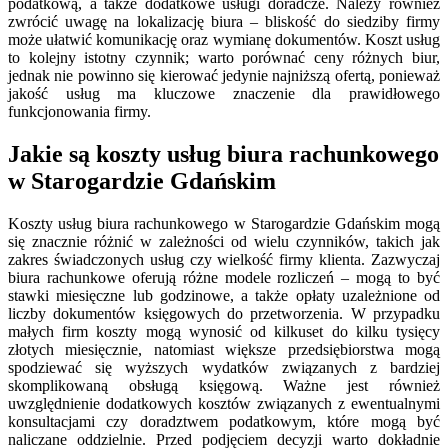
podatkową, a także dodatkowe usługi doradcze. Należy również
zwrócić uwagę na lokalizację biura – bliskość do siedziby firmy
może ułatwić komunikację oraz wymianę dokumentów. Koszt usług
to kolejny istotny czynnik; warto porównać ceny różnych biur,
jednak nie powinno się kierować jedynie najniższą ofertą, ponieważ
jakość usług ma kluczowe znaczenie dla prawidłowego
funkcjonowania firmy.
Jakie są koszty usług biura rachunkowego
w Starogardzie Gdańskim
Koszty usług biura rachunkowego w Starogardzie Gdańskim mogą
się znacznie różnić w zależności od wielu czynników, takich jak
zakres świadczonych usług czy wielkość firmy klienta. Zazwyczaj
biura rachunkowe oferują różne modele rozliczeń – mogą to być
stawki miesięczne lub godzinowe, a także opłaty uzależnione od
liczby dokumentów księgowych do przetworzenia. W przypadku
małych firm koszty mogą wynosić od kilkuset do kilku tysięcy
złotych miesięcznie, natomiast większe przedsiębiorstwa mogą
spodziewać się wyższych wydatków związanych z bardziej
skomplikowaną obsługą księgową. Ważne jest również
uwzględnienie dodatkowych kosztów związanych z ewentualnymi
konsultacjami czy doradztwem podatkowym, które mogą być
naliczane oddzielnie. Przed podjęciem decyzji warto dokładnie