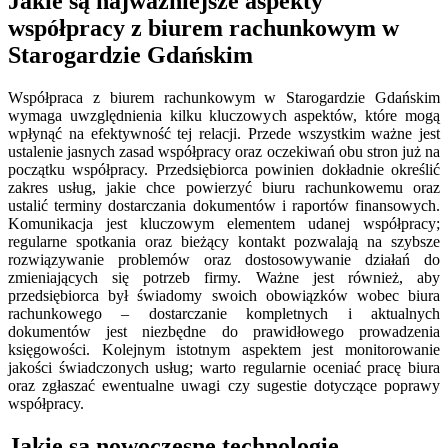
Jakie są najważniejsze aspekty
współpracy z biurem rachunkowym w
Starogardzie Gdańskim
Współpraca z biurem rachunkowym w Starogardzie Gdańskim
wymaga uwzględnienia kilku kluczowych aspektów, które mogą
wpłynąć na efektywność tej relacji. Przede wszystkim ważne jest
ustalenie jasnych zasad współpracy oraz oczekiwań obu stron już na
początku współpracy. Przedsiębiorca powinien dokładnie określić
zakres usług, jakie chce powierzyć biuru rachunkowemu oraz
ustalić terminy dostarczania dokumentów i raportów finansowych.
Komunikacja jest kluczowym elementem udanej współpracy;
regularne spotkania oraz bieżący kontakt pozwalają na szybsze
rozwiązywanie problemów oraz dostosowywanie działań do
zmieniających się potrzeb firmy. Ważne jest również, aby
przedsiębiorca był świadomy swoich obowiązków wobec biura
rachunkowego – dostarczanie kompletnych i aktualnych
dokumentów jest niezbędne do prawidłowego prowadzenia
księgowości. Kolejnym istotnym aspektem jest monitorowanie
jakości świadczonych usług; warto regularnie oceniać pracę biura
oraz zgłaszać ewentualne uwagi czy sugestie dotyczące poprawy
współpracy.
Jakie są nowoczesne technologie