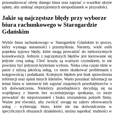
przeanalizować ofertę danego biura oraz zapytać o wszelkie ukryte
opłaty, aby uniknąć nieprzyjemnych niespodzianek w przyszłości.
Jakie są najczęstsze błędy przy wyborze
biura rachunkowego w Starogardzie
Gdańskim
Wybór biura rachunkowego w Starogardzie Gdańskim to proces,
który wymaga staranności i przemyślenia. Niestety, wiele osób
popełnia typowe błędy, które mogą prowadzić do niekorzystnych
konsekwencji. Jednym z najczęstszych błędów jest kierowanie się
jedynie ceną usług. Choć koszty są ważnym czynnikiem, to nie
powinny być jedynym kryterium wyboru. Niska cena często idzie w
parze z niższą jakością usług, co może skutkować problemami z
księgowością i podatkami. Kolejnym błędem jest brak sprawdzenia
referencji oraz opinii innych klientów. Warto poszukać informacji na
temat biura w internecie lub zapytać znajomych przedsiębiorców o
ich doświadczenia. Niektórzy przedsiębiorcy decydują się na
współpracę z biurem bez wcześniejszego spotkania, co może
prowadzić do nieporozumień i braku zrozumienia potrzeb firmy.
Ważne jest również, aby zwrócić uwagę na zakres oferowanych
usług – wybierając biuro, które nie ma doświadczenia w
specyficznych obszarach działalności, można napotkać trudności w