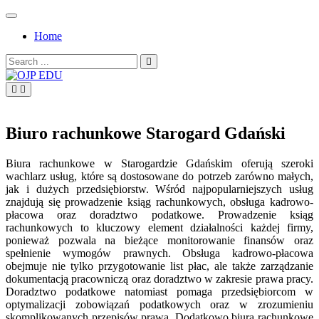
Skip
to
Home
content
Search
for:
OJP EDU
Biuro rachunkowe Starogard Gdański
Biura rachunkowe w Starogardzie Gdańskim oferują szeroki
wachlarz usług, które są dostosowane do potrzeb zarówno małych,
jak i dużych przedsiębiorstw. Wśród najpopularniejszych usług
znajdują się prowadzenie ksiąg rachunkowych, obsługa kadrowo-
płacowa oraz doradztwo podatkowe. Prowadzenie ksiąg
rachunkowych to kluczowy element działalności każdej firmy,
ponieważ pozwala na bieżące monitorowanie finansów oraz
spełnienie wymogów prawnych. Obsługa kadrowo-płacowa
obejmuje nie tylko przygotowanie list płac, ale także zarządzanie
dokumentacją pracowniczą oraz doradztwo w zakresie prawa pracy.
Doradztwo podatkowe natomiast pomaga przedsiębiorcom w
optymalizacji zobowiązań podatkowych oraz w zrozumieniu
skomplikowanych przepisów prawa. Dodatkowo biura rachunkowe