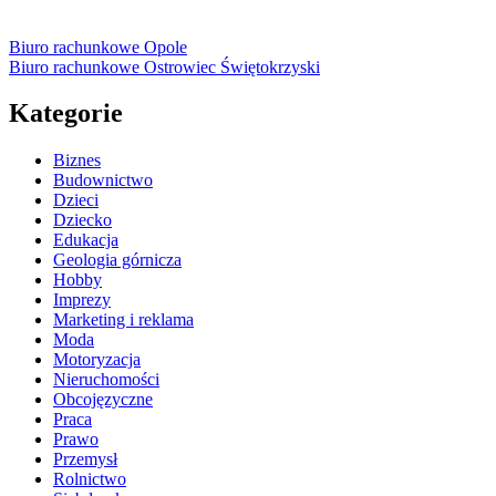
Biuro rachunkowe Opole
Biuro rachunkowe Ostrowiec Świętokrzyski
Kategorie
Biznes
Budownictwo
Dzieci
Dziecko
Edukacja
Geologia górnicza
Hobby
Imprezy
Marketing i reklama
Moda
Motoryzacja
Nieruchomości
Obcojęzyczne
Praca
Prawo
Przemysł
Rolnictwo