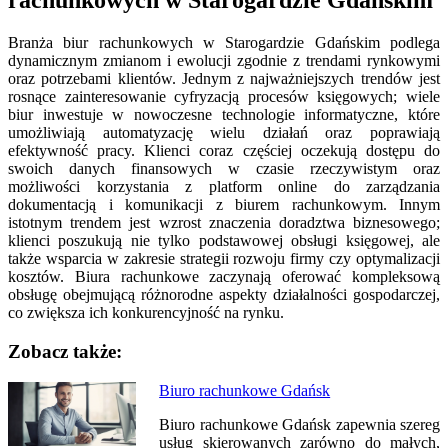
rachunkowych w Starogardzie Gdańskim
Branża biur rachunkowych w Starogardzie Gdańskim podlega
dynamicznym zmianom i ewolucji zgodnie z trendami rynkowymi
oraz potrzebami klientów. Jednym z najważniejszych trendów jest
rosnące zainteresowanie cyfryzacją procesów księgowych; wiele
biur inwestuje w nowoczesne technologie informatyczne, które
umożliwiają automatyzację wielu działań oraz poprawiają
efektywność pracy. Klienci coraz częściej oczekują dostępu do
swoich danych finansowych w czasie rzeczywistym oraz
możliwości korzystania z platform online do zarządzania
dokumentacją i komunikacji z biurem rachunkowym. Innym
istotnym trendem jest wzrost znaczenia doradztwa biznesowego;
klienci poszukują nie tylko podstawowej obsługi księgowej, ale
także wsparcia w zakresie strategii rozwoju firmy czy optymalizacji
kosztów. Biura rachunkowe zaczynają oferować kompleksową
obsługę obejmującą różnorodne aspekty działalności gospodarczej,
co zwiększa ich konkurencyjność na rynku.
Zobacz także:
Nawigacja
Biuro rachunkowe Gdańsk
wpisu
Biuro rachunkowe Gdańsk zapewnia szereg
usług skierowanych zarówno do małych,