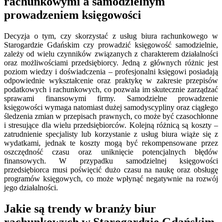
rachunkowymi a samodzielnym
prowadzeniem księgowości
Decyzja o tym, czy skorzystać z usług biura rachunkowego w
Starogardzie Gdańskim czy prowadzić księgowość samodzielnie,
zależy od wielu czynników związanych z charakterem działalności
oraz możliwościami przedsiębiorcy. Jedną z głównych różnic jest
poziom wiedzy i doświadczenia – profesjonalni księgowi posiadają
odpowiednie wykształcenie oraz praktykę w zakresie przepisów
podatkowych i rachunkowych, co pozwala im skutecznie zarządzać
sprawami finansowymi firmy. Samodzielne prowadzenie
księgowości wymaga natomiast dużej samodyscypliny oraz ciągłego
śledzenia zmian w przepisach prawnych, co może być czasochłonne
i stresujące dla wielu przedsiębiorców. Kolejną różnicą są koszty –
zatrudnienie specjalisty lub korzystanie z usług biura wiąże się z
wydatkami, jednak te koszty mogą być rekompensowane przez
oszczędność czasu oraz uniknięcie potencjalnych błędów
finansowych. W przypadku samodzielnej księgowości
przedsiębiorca musi poświęcić dużo czasu na naukę oraz obsługę
programów księgowych, co może wpłynąć negatywnie na rozwój
jego działalności.
Jakie są trendy w branży biur