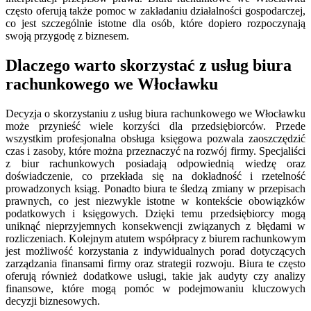
często oferują także pomoc w zakładaniu działalności gospodarczej,
co jest szczególnie istotne dla osób, które dopiero rozpoczynają
swoją przygodę z biznesem.
Dlaczego warto skorzystać z usług biura
rachunkowego we Włocławku
Decyzja o skorzystaniu z usług biura rachunkowego we Włocławku
może przynieść wiele korzyści dla przedsiębiorców. Przede
wszystkim profesjonalna obsługa księgowa pozwala zaoszczędzić
czas i zasoby, które można przeznaczyć na rozwój firmy. Specjaliści
z biur rachunkowych posiadają odpowiednią wiedzę oraz
doświadczenie, co przekłada się na dokładność i rzetelność
prowadzonych ksiąg. Ponadto biura te śledzą zmiany w przepisach
prawnych, co jest niezwykle istotne w kontekście obowiązków
podatkowych i księgowych. Dzięki temu przedsiębiorcy mogą
uniknąć nieprzyjemnych konsekwencji związanych z błędami w
rozliczeniach. Kolejnym atutem współpracy z biurem rachunkowym
jest możliwość korzystania z indywidualnych porad dotyczących
zarządzania finansami firmy oraz strategii rozwoju. Biura te często
oferują również dodatkowe usługi, takie jak audyty czy analizy
finansowe, które mogą pomóc w podejmowaniu kluczowych
decyzji biznesowych.