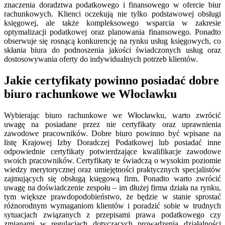
znaczenia doradztwa podatkowego i finansowego w ofercie biur
rachunkowych. Klienci oczekują nie tylko podstawowej obsługi
księgowej, ale także kompleksowego wsparcia w zakresie
optymalizacji podatkowej oraz planowania finansowego. Ponadto
obserwuje się rosnącą konkurencję na rynku usług księgowych, co
skłania biura do podnoszenia jakości świadczonych usług oraz
dostosowywania oferty do indywidualnych potrzeb klientów.
Jakie certyfikaty powinno posiadać dobre
biuro rachunkowe we Włocławku
Wybierając biuro rachunkowe we Włocławku, warto zwrócić
uwagę na posiadane przez nie certyfikaty oraz uprawnienia
zawodowe pracowników. Dobre biuro powinno być wpisane na
listę Krajowej Izby Doradczej Podatkowej lub posiadać inne
odpowiednie certyfikaty potwierdzające kwalifikacje zawodowe
swoich pracowników. Certyfikaty te świadczą o wysokim poziomie
wiedzy merytorycznej oraz umiejętności praktycznych specjalistów
zajmujących się obsługą księgową firm. Ponadto warto zwrócić
uwagę na doświadczenie zespołu – im dłużej firma działa na rynku,
tym większe prawdopodobieństwo, że będzie w stanie sprostać
różnorodnym wymaganiom klientów i poradzić sobie w trudnych
sytuacjach związanych z przepisami prawa podatkowego czy
zmianami w regulacjach dotyczących prowadzenia działalności