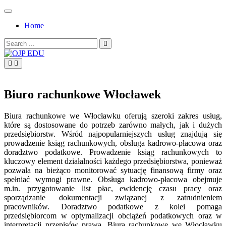
Skip
to
Home
content
Search
for:
OJP EDU
Biuro rachunkowe Włocławek
Biura rachunkowe we Włocławku oferują szeroki zakres usług,
które są dostosowane do potrzeb zarówno małych, jak i dużych
przedsiębiorstw. Wśród najpopularniejszych usług znajdują się
prowadzenie ksiąg rachunkowych, obsługa kadrowo-płacowa oraz
doradztwo podatkowe. Prowadzenie ksiąg rachunkowych to
kluczowy element działalności każdego przedsiębiorstwa, ponieważ
pozwala na bieżąco monitorować sytuację finansową firmy oraz
spełniać wymogi prawne. Obsługa kadrowo-płacowa obejmuje
m.in. przygotowanie list płac, ewidencję czasu pracy oraz
sporządzanie dokumentacji związanej z zatrudnieniem
pracowników. Doradztwo podatkowe z kolei pomaga
przedsiębiorcom w optymalizacji obciążeń podatkowych oraz w
interpretacji przepisów prawa. Biura rachunkowe we Włocławku