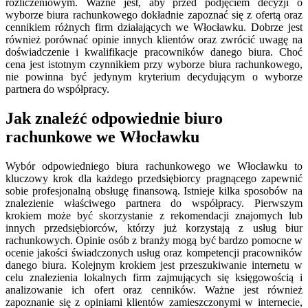
rozliczeniowym. Ważne jest, aby przed podjęciem decyzji o
wyborze biura rachunkowego dokładnie zapoznać się z ofertą oraz
cennikiem różnych firm działających we Włocławku. Dobrze jest
również porównać opinie innych klientów oraz zwrócić uwagę na
doświadczenie i kwalifikacje pracowników danego biura. Choć
cena jest istotnym czynnikiem przy wyborze biura rachunkowego,
nie powinna być jedynym kryterium decydującym o wyborze
partnera do współpracy.
Jak znaleźć odpowiednie biuro
rachunkowe we Włocławku
Wybór odpowiedniego biura rachunkowego we Włocławku to
kluczowy krok dla każdego przedsiębiorcy pragnącego zapewnić
sobie profesjonalną obsługę finansową. Istnieje kilka sposobów na
znalezienie właściwego partnera do współpracy. Pierwszym
krokiem może być skorzystanie z rekomendacji znajomych lub
innych przedsiębiorców, którzy już korzystają z usług biur
rachunkowych. Opinie osób z branży mogą być bardzo pomocne w
ocenie jakości świadczonych usług oraz kompetencji pracowników
danego biura. Kolejnym krokiem jest przeszukiwanie internetu w
celu znalezienia lokalnych firm zajmujących się księgowością i
analizowanie ich ofert oraz cenników. Ważne jest również
zapoznanie się z opiniami klientów zamieszczonymi w internecie,