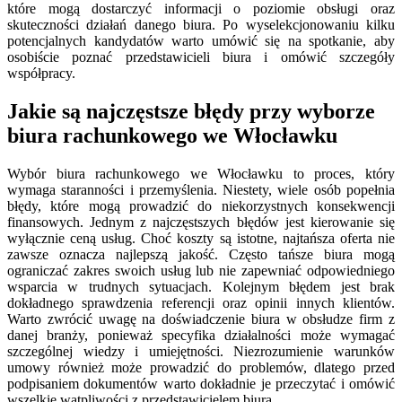
które mogą dostarczyć informacji o poziomie obsługi oraz
skuteczności działań danego biura. Po wyselekcjonowaniu kilku
potencjalnych kandydatów warto umówić się na spotkanie, aby
osobiście poznać przedstawicieli biura i omówić szczegóły
współpracy.
Jakie są najczęstsze błędy przy wyborze
biura rachunkowego we Włocławku
Wybór biura rachunkowego we Włocławku to proces, który
wymaga staranności i przemyślenia. Niestety, wiele osób popełnia
błędy, które mogą prowadzić do niekorzystnych konsekwencji
finansowych. Jednym z najczęstszych błędów jest kierowanie się
wyłącznie ceną usług. Choć koszty są istotne, najtańsza oferta nie
zawsze oznacza najlepszą jakość. Często tańsze biura mogą
ograniczać zakres swoich usług lub nie zapewniać odpowiedniego
wsparcia w trudnych sytuacjach. Kolejnym błędem jest brak
dokładnego sprawdzenia referencji oraz opinii innych klientów.
Warto zwrócić uwagę na doświadczenie biura w obsłudze firm z
danej branży, ponieważ specyfika działalności może wymagać
szczególnej wiedzy i umiejętności. Niezrozumienie warunków
umowy również może prowadzić do problemów, dlatego przed
podpisaniem dokumentów warto dokładnie je przeczytać i omówić
wszelkie wątpliwości z przedstawicielem biura.