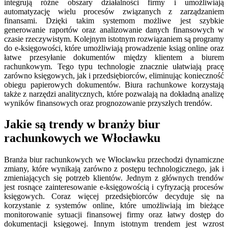
integrują różne obszary działalności firmy i umożliwiają
automatyzację wielu procesów związanych z zarządzaniem
finansami. Dzięki takim systemom możliwe jest szybkie
generowanie raportów oraz analizowanie danych finansowych w
czasie rzeczywistym. Kolejnym istotnym rozwiązaniem są programy
do e-księgowości, które umożliwiają prowadzenie ksiąg online oraz
łatwe przesyłanie dokumentów między klientem a biurem
rachunkowym. Tego typu technologie znacznie ułatwiają pracę
zarówno księgowych, jak i przedsiębiorców, eliminując konieczność
obiegu papierowych dokumentów. Biura rachunkowe korzystają
także z narzędzi analitycznych, które pozwalają na dokładną analizę
wyników finansowych oraz prognozowanie przyszłych trendów.
Jakie są trendy w branży biur
rachunkowych we Włocławku
Branża biur rachunkowych we Włocławku przechodzi dynamiczne
zmiany, które wynikają zarówno z postępu technologicznego, jak i
zmieniających się potrzeb klientów. Jednym z głównych trendów
jest rosnące zainteresowanie e-księgowością i cyfryzacją procesów
księgowych. Coraz więcej przedsiębiorców decyduje się na
korzystanie z systemów online, które umożliwiają im bieżące
monitorowanie sytuacji finansowej firmy oraz łatwy dostęp do
dokumentacji księgowej. Innym istotnym trendem jest wzrost