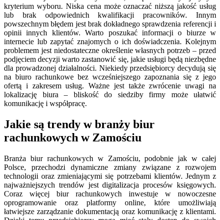
kryterium wyboru. Niska cena może oznaczać niższą jakość usług
lub brak odpowiednich kwalifikacji pracowników. Innym
powszechnym błędem jest brak dokładnego sprawdzenia referencji i
opinii innych klientów. Warto poszukać informacji o biurze w
internecie lub zapytać znajomych o ich doświadczenia. Kolejnym
problemem jest niedostateczne określenie własnych potrzeb – przed
podjęciem decyzji warto zastanowić się, jakie usługi będą niezbędne
dla prowadzonej działalności. Niekiedy przedsiębiorcy decydują się
na biuro rachunkowe bez wcześniejszego zapoznania się z jego
ofertą i zakresem usług. Ważne jest także zwrócenie uwagi na
lokalizację biura – bliskość do siedziby firmy może ułatwić
komunikację i współpracę.
Jakie są trendy w branży biur
rachunkowych w Zamościu
Branża biur rachunkowych w Zamościu, podobnie jak w całej
Polsce, przechodzi dynamiczne zmiany związane z rozwojem
technologii oraz zmieniającymi się potrzebami klientów. Jednym z
najważniejszych trendów jest digitalizacja procesów księgowych.
Coraz więcej biur rachunkowych inwestuje w nowoczesne
oprogramowanie oraz platformy online, które umożliwiają
łatwiejsze zarządzanie dokumentacją oraz komunikację z klientami.