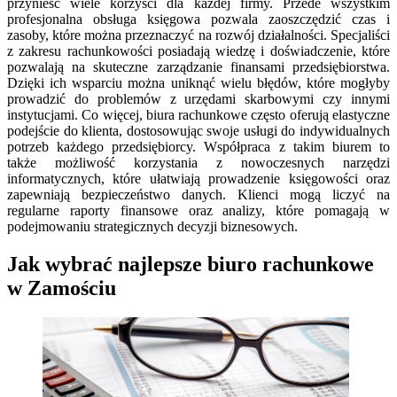
przynieść wiele korzyści dla każdej firmy. Przede wszystkim
profesjonalna obsługa księgowa pozwala zaoszczędzić czas i
zasoby, które można przeznaczyć na rozwój działalności. Specjaliści
z zakresu rachunkowości posiadają wiedzę i doświadczenie, które
pozwalają na skuteczne zarządzanie finansami przedsiębiorstwa.
Dzięki ich wsparciu można uniknąć wielu błędów, które mogłyby
prowadzić do problemów z urzędami skarbowymi czy innymi
instytucjami. Co więcej, biura rachunkowe często oferują elastyczne
podejście do klienta, dostosowując swoje usługi do indywidualnych
potrzeb każdego przedsiębiorcy. Współpraca z takim biurem to
także możliwość korzystania z nowoczesnych narzędzi
informatycznych, które ułatwiają prowadzenie księgowości oraz
zapewniają bezpieczeństwo danych. Klienci mogą liczyć na
regularne raporty finansowe oraz analizy, które pomagają w
podejmowaniu strategicznych decyzji biznesowych.
Jak wybrać najlepsze biuro rachunkowe
w Zamościu