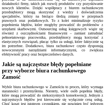
działalności firmy, takich jak rozwój produktów czy pozyskiwanie
nowych klientów. Dzięki współpracy z biurem rachunkowym
przedsiębiorcy mogą skorzystać z wiedzy i doświadczenia
specjalistów, którzy na bieżąco śledzą zmiany w przepisach
prawnych oraz podatkowych. To z kolei minimalizuje ryzyko
popełnienia błędów, które mogłyby prowadzić do problemów z
urzędami skarbowymi. Outsourcing usług księgowych wiąże się
również z oszczędnościami finansowymi – zamiast zatrudniać
pełnoetatowego pracownika, przedsiębiorcy mogą korzystać z
elastycznych rozwiązań, płacąc tylko za usługi, które faktycznie są
im potrzebne. Dodatkowo, biura rachunkowe często dysponują
nowoczesnymi narzędziami informatycznymi, co zwiększa
efektywność pracy oraz bezpieczeństwo danych.
Jakie są najczęstsze błędy popełniane
przy wyborze biura rachunkowego
Zamość
Wybór biura rachunkowego w Zamościu to proces, który wymaga
staranności i przemyślenia. Niestety, wiele osób popełnia błędy,
które mogą prowadzić do niekorzystnych konsekwencji. Jednym z
najczęstszych błędów jest kierowanie się wyłącznie ceną usług.
Choć koszt jest istotnym czynnikiem, nie powinien być jedynym