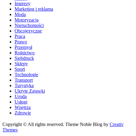
Imprezy
Marketing i reklama
Moda
Motoryzacja
Nieruchomości
Obcojęzyczne
Praca
Prawo
Przemysł
Rolnictwo
Siebdruck
Sklepy
Sport
Technologie
Transport
Turystyka
Ukryte Zajawki
Uroda
Usługi
Wnętrza
Zdrowie
Copyright © All rights reserved. Theme Noble Blog by
Creativ
Themes