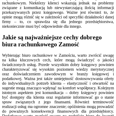
rachunkowym. Niektórzy klienci wskazują jednak na problemy
związane z komunikacją lub niewystarczającą ilością informacji
przekazywanych przez księgowego. Ważne jest również to, że
opinie mogą różnić się w zależności od specyfiki działalności danej
firmy – to, co sprawdza się dla jednego przedsiębiorstwa,
niekoniecznie musi być odpowiednie dla innego.
Jakie są najważniejsze cechy dobrego
biura rachunkowego Zamość
Wybierając biuro rachunkowe w Zamościu, warto zwrócić uwagę
na kilka kluczowych cech, które mogą świadczyć o jakości
świadczonych usług. Przede wszystkim dobry księgowy powinien
charakteryzować się wysokim poziomem wiedzy merytorycznej
oraz doświadczeniem zawodowym w branży księgowej i
podatkowej. Ważna jest także umiejętność dostosowywania oferty
do indywidualnych potrzeb klienta – elastyczność i otwartość na
sugestie mogą znacząco wpłynąć na komfort współpracy. Kolejnym
istotnym aspektem jest komunikacja – dobry księgowy powinien
być dostępny dla klienta oraz regularnie informować go o stanie
spraw związanych z jego finansami. Również terminowość
realizacji usług ma ogromne znaczenie; opóźnienia mogą prowadzić
do poważnych konsekwencji finansowych dla przedsiębiorcy.
Dodatkowo warto zwrócić uwagę na podejście biura do kwestii