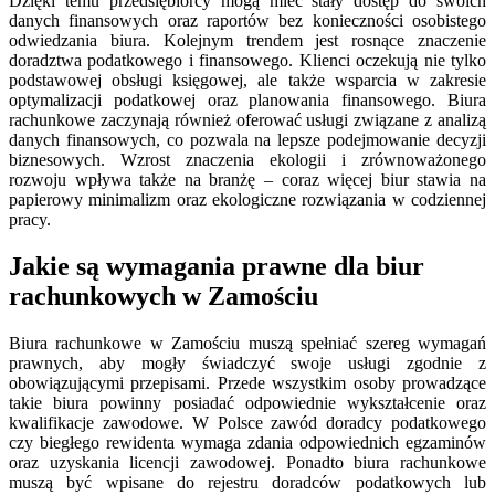
Dzięki temu przedsiębiorcy mogą mieć stały dostęp do swoich
danych finansowych oraz raportów bez konieczności osobistego
odwiedzania biura. Kolejnym trendem jest rosnące znaczenie
doradztwa podatkowego i finansowego. Klienci oczekują nie tylko
podstawowej obsługi księgowej, ale także wsparcia w zakresie
optymalizacji podatkowej oraz planowania finansowego. Biura
rachunkowe zaczynają również oferować usługi związane z analizą
danych finansowych, co pozwala na lepsze podejmowanie decyzji
biznesowych. Wzrost znaczenia ekologii i zrównoważonego
rozwoju wpływa także na branżę – coraz więcej biur stawia na
papierowy minimalizm oraz ekologiczne rozwiązania w codziennej
pracy.
Jakie są wymagania prawne dla biur
rachunkowych w Zamościu
Biura rachunkowe w Zamościu muszą spełniać szereg wymagań
prawnych, aby mogły świadczyć swoje usługi zgodnie z
obowiązującymi przepisami. Przede wszystkim osoby prowadzące
takie biura powinny posiadać odpowiednie wykształcenie oraz
kwalifikacje zawodowe. W Polsce zawód doradcy podatkowego
czy biegłego rewidenta wymaga zdania odpowiednich egzaminów
oraz uzyskania licencji zawodowej. Ponadto biura rachunkowe
muszą być wpisane do rejestru doradców podatkowych lub