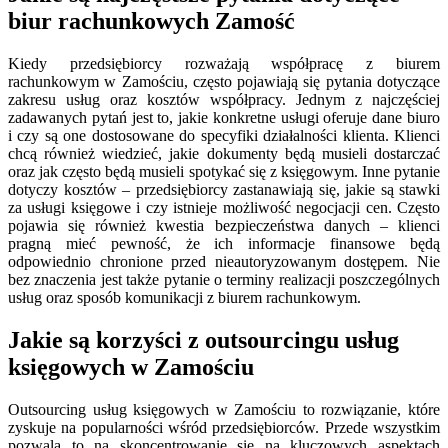
biur rachunkowych Zamość
Kiedy przedsiębiorcy rozważają współpracę z biurem
rachunkowym w Zamościu, często pojawiają się pytania dotyczące
zakresu usług oraz kosztów współpracy. Jednym z najczęściej
zadawanych pytań jest to, jakie konkretne usługi oferuje dane biuro
i czy są one dostosowane do specyfiki działalności klienta. Klienci
chcą również wiedzieć, jakie dokumenty będą musieli dostarczać
oraz jak często będą musieli spotykać się z księgowym. Inne pytanie
dotyczy kosztów – przedsiębiorcy zastanawiają się, jakie są stawki
za usługi księgowe i czy istnieje możliwość negocjacji cen. Często
pojawia się również kwestia bezpieczeństwa danych – klienci
pragną mieć pewność, że ich informacje finansowe będą
odpowiednio chronione przed nieautoryzowanym dostępem. Nie
bez znaczenia jest także pytanie o terminy realizacji poszczególnych
usług oraz sposób komunikacji z biurem rachunkowym.
Jakie są korzyści z outsourcingu usług
księgowych w Zamościu
Outsourcing usług księgowych w Zamościu to rozwiązanie, które
zyskuje na popularności wśród przedsiębiorców. Przede wszystkim
pozwala to na skoncentrowanie się na kluczowych aspektach