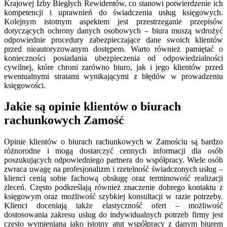
Krajowej Izby Biegłych Rewidentów, co stanowi potwierdzenie ich
kompetencji i uprawnień do świadczenia usług księgowych.
Kolejnym istotnym aspektem jest przestrzeganie przepisów
dotyczących ochrony danych osobowych – biura muszą wdrożyć
odpowiednie procedury zabezpieczające dane swoich klientów
przed nieautoryzowanym dostępem. Warto również pamiętać o
konieczności posiadania ubezpieczenia od odpowiedzialności
cywilnej, które chroni zarówno biuro, jak i jego klientów przed
ewentualnymi stratami wynikającymi z błędów w prowadzeniu
księgowości.
Jakie są opinie klientów o biurach
rachunkowych Zamość
Opinie klientów o biurach rachunkowych w Zamościu są bardzo
różnorodne i mogą dostarczyć cennych informacji dla osób
poszukujących odpowiedniego partnera do współpracy. Wiele osób
zwraca uwagę na profesjonalizm i rzetelność świadczonych usług –
klienci cenią sobie fachową obsługę oraz terminowość realizacji
zleceń. Często podkreślają również znaczenie dobrego kontaktu z
księgowym oraz możliwość szybkiej konsultacji w razie potrzeby.
Klienci doceniają także elastyczność ofert – możliwość
dostosowania zakresu usług do indywidualnych potrzeb firmy jest
często wymieniana jako istotny atut współpracy z danym biurem